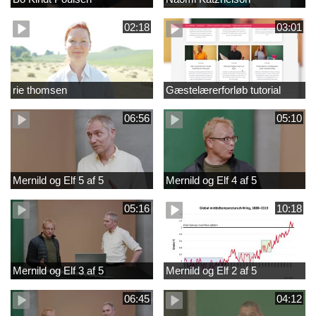
02:18
03:01
rie thomsen
Gæstelærerforløb tutorial
06:56
05:10
Mernild og Elf 5 af 5
Mernild og Elf 4 af 5
05:16
10:18
Mernild og Elf 3 af 5
Mernild og Elf 2 af 5
06:45
04:12