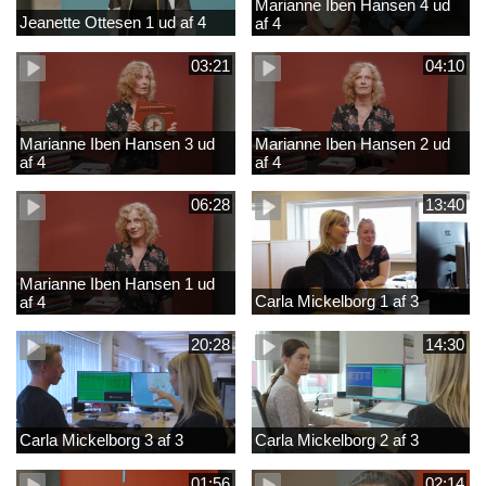
Marianne Iben Hansen 4 ud
Jeanette Ottesen 1 ud af 4
af 4
03:21
04:10
Marianne Iben Hansen 3 ud
Marianne Iben Hansen 2 ud
af 4
af 4
06:28
13:40
Marianne Iben Hansen 1 ud
Carla Mickelborg 1 af 3
af 4
20:28
14:30
Carla Mickelborg 3 af 3
Carla Mickelborg 2 af 3
01:56
02:14