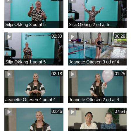
Silja Okking 3 ud af 5
Silja Okking 2 ud af 5
02:39
06:28
Silja Okking 1 ud af 5
Jeanette Ottesen 3 ud af 4
02:18
01:25
Jeanette Ottesen 4 ud af 4
Jeanette Ottesen 2 ud af 4
02:46
07:54