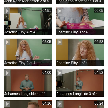
John Kenn Mortensen 2 af 4
John Kenn Mortensen 1 af 4
04:51
06:05
Josefine Eiby 4 af 4
Josefine Eiby 3 af 4
05:05
02:58
Josefine Eiby 2 af 4
Josefine Eiby 1 af 4
04:00
04:52
Johannes Langkilde 4 af 4
Johannes Langkilde 3 af 4
04:16
05:24