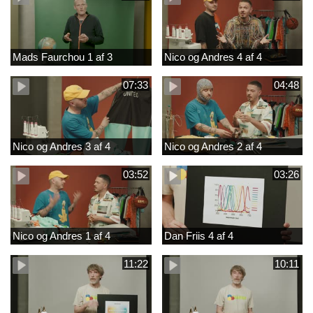
Mads Faurchou 1 af 3
Nico og Andres 4 af 4
07:33
04:48
Nico og Andres 3 af 4
Nico og Andres 2 af 4
03:52
03:26
Nico og Andres 1 af 4
Dan Friis 4 af 4
11:22
10:11