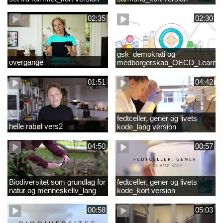
02:35
02:30
gsk_demokrati og
overgange
medborgerskab_OECD_Learnin
Compass 2030
01:51
04:42
fedtceller, gener og livets
helle rabøl vers2
kode_lang version
04:50
00:57
Biodiversitet som grundlag for
fedtceller, gener og livets
natur og menneskeliv_lang
kode_kort version
version
00:58
05:03