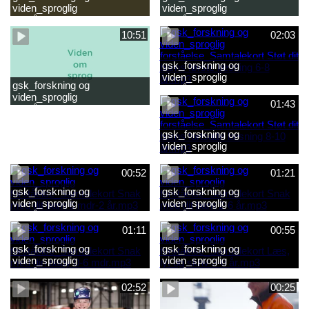
viden_sproglig
viden_sproglig
forståelse_Snak med dit barn
forståelse_Snak med din
2-6 år.mp4
baby 0-6 mdr.mp4
10:51
02:03
gsk_forskning og
viden_sproglig
gsk_forskning og
forståelse_Samtalekort Støt
viden_sproglig
dit barns første læsning 6-8
01:43
forståelse_Barnets sproglige
år.mp3
udvikling 0-10 år_samlet
film.mp4
gsk_forskning og
viden_sproglig
forståelse_Samtalekort Støt
dit barns fortsatte læsning 8-
00:52
01:21
10 år.mp3
gsk_forskning og
gsk_forskning og
viden_sproglig
viden_sproglig
forståelse_Samtalekort Snak
forståelse_Samtalekort Snak
med dit barn 6 mdr-2 år.mp3
med dit barn 2-6 år.mp3
01:11
00:55
gsk_forskning og
gsk_forskning og
viden_sproglig
viden_sproglig
forståelse_Samtalekort Snak
forståelse_Samtalekort Læs,
med din baby 0-6 mdr.mp3
lyt og skriv 3-6 år.mp3
02:52
00:25