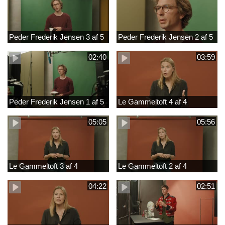
Peder Frederik Jensen 3 af 5
Peder Frederik Jensen 2 af 5
02:40
03:59
Peder Frederik Jensen 1 af 5
Le Gammeltoft 4 af 4
05:05
05:56
Le Gammeltoft 3 af 4
Le Gammeltoft 2 af 4
04:22
02:51