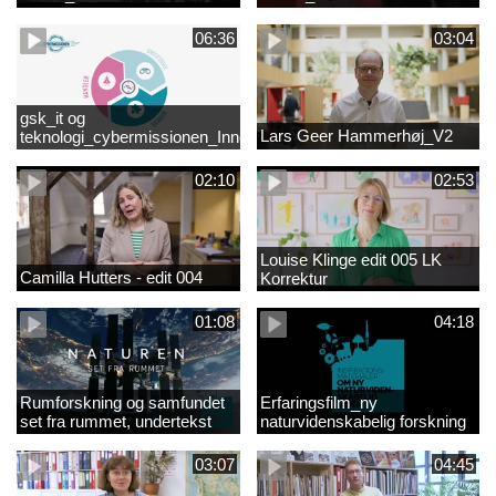
06:36
03:04
gsk_it og
Lars Geer Hammerhøj_V2
teknologi_cybermissionen_Innovationscirklen
02:10
02:53
Louise Klinge edit 005 LK
Camilla Hutters - edit 004
Korrektur
01:08
04:18
Rumforskning og samfundet
Erfaringsfilm_ny
set fra rummet, undertekst
naturvidenskabelig forskning
03:07
04:45