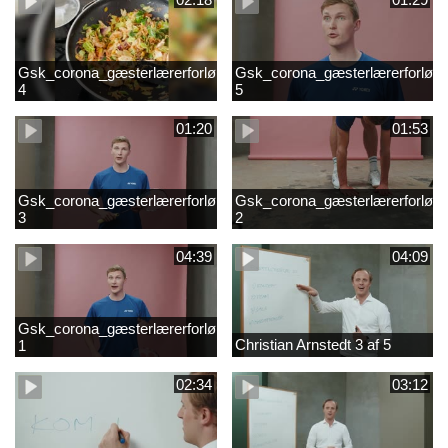
Gsk_corona_gæsterlærerforløb_Axelsen_del
Gsk_corona_gæsterlærerforløb_
4
5
01:20
01:53
Gsk_corona_gæsterlærerforløb_Axelsen_del
Gsk_corona_gæsterlærerforløb_
3
2
04:39
04:09
Gsk_corona_gæsterlærerforløb_Axelsen_del
Christian Arnstedt 3 af 5
1
02:34
03:12