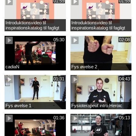
01:59
01:59
Introduktionsvideo til
Introduktionsvideo til
inspirationskatalog til fagligt
inspirationskatalog til fagligt
løft_tilrettet
løft
05:30
02:08
cadiaN
Fys øvelse 2
01:31
04:43
Fys øvelse 1
Fysioterapeut intro Heroic
01:36
05:13