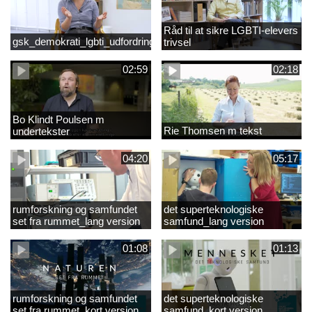
Råd til at sikre LGBTI-elevers
gsk_demokrati_lgbti_udfordringer
trivsel
02:59
02:18
Bo Klindt Poulsen m
Rie Thomsen m tekst
undertekster
04:20
05:17
rumforskning og samfundet
det superteknologiske
set fra rummet_lang version
samfund_lang version
01:08
01:13
rumforskning og samfundet
det superteknologiske
set fra rummet_kort version
samfund_kort version