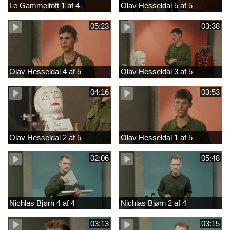
Le Gammeltoft 1 af 4
Olav Hesseldal 5 af 5
05:23
03:38
Olav Hesseldal 4 af 5
Olav Hesseldal 3 af 5
04:16
03:53
Olav Hesseldal 2 af 5
Olav Hesseldal 1 af 5
02:06
05:48
Nichlas Bjørn 4 af 4
Nichlas Bjørn 2 af 4
03:13
03:15