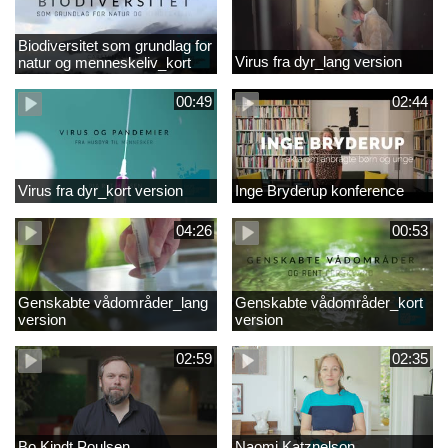
Biodiversitet som grundlag for
Virus fra dyr_lang version
natur og menneskeliv_kort
version
00:49
02:44
Virus fra dyr_kort version
Inge Bryderup konference
04:26
00:53
Genskabte vådområder_lang
Genskabte vådområder_kort
version
version
02:59
02:35
Bo Kindt Poulsen
Naomi Katznelson