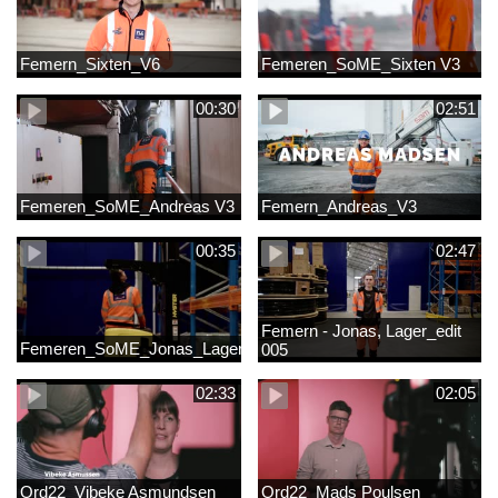
Femern_Sixten_V6
Femeren_SoME_Sixten V3
00:30
02:51
Femeren_SoME_Andreas V3
Femern_Andreas_V3
00:35
02:47
Femern - Jonas, Lager_edit
Femeren_SoME_Jonas_Lager
005
02:33
02:05
Ord22_Vibeke Asmundsen
Ord22_Mads Poulsen