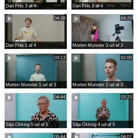
Dan Friis 3 af 4
Dan Friis 2 af 4
04:38
04:20
Dan Friis 1 af 4
Morten Munster 3 ud af 3
03:13
02:00
Morten Munster 1 ud af 3
Morten Munster 2 ud af 3
04:44
03:23
Silja Okking 5 ud af 5
Silja Okking 4 ud af 5
05:44
04:07