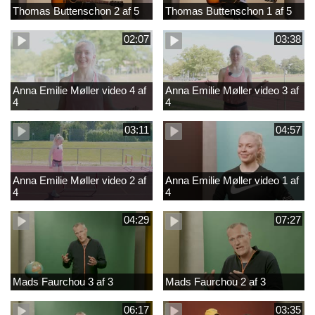
Thomas Buttenschon 2 af 5
Thomas Buttenschon 1 af 5
02:07
03:38
Anna Emilie Møller video 4 af
Anna Emilie Møller video 3 af
4
4
03:11
04:57
Anna Emilie Møller video 2 af
Anna Emilie Møller video 1 af
4
4
04:29
07:27
Mads Faurchou 3 af 3
Mads Faurchou 2 af 3
06:17
03:35