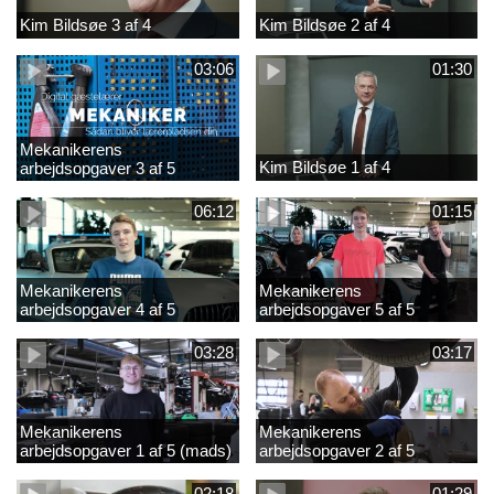
Kim Bildsøe 3 af 4
Kim Bildsøe 2 af 4
03:06
01:30
Mekanikerens
Kim Bildsøe 1 af 4
arbejdsopgaver 3 af 5
(lærepladssøgning)
06:12
01:15
Mekanikerens
Mekanikerens
arbejdsopgaver 4 af 5
arbejdsopgaver 5 af 5
(Frederik Vesti)
(Frederik Vesti)
03:28
03:17
Mekanikerens
Mekanikerens
arbejdsopgaver 1 af 5 (mads)
arbejdsopgaver 2 af 5
(magnus)
02:18
01:29