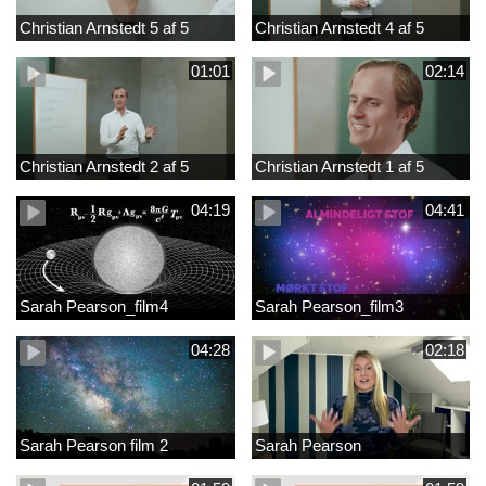
Christian Arnstedt 5 af 5
Christian Arnstedt 4 af 5
01:01
02:14
Christian Arnstedt 2 af 5
Christian Arnstedt 1 af 5
04:19
04:41
Sarah Pearson_film4
Sarah Pearson_film3
04:28
02:18
Sarah Pearson film 2
Sarah Pearson