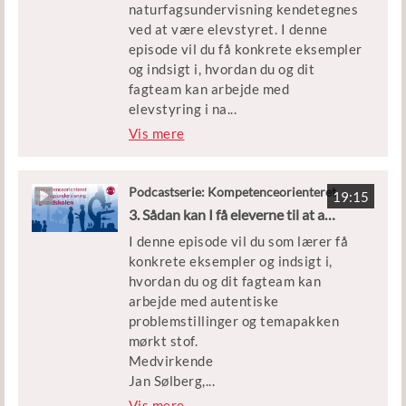
naturfagsundervisning kendetegnes
Medvirkende
ved at være elevstyret. I denne
Jan Sølberg, Lektor/Associate
episode vil du få konkrete eksempler
Professor på Institut for
og indsigt i, hvordan du og dit
Naturfagenes Didaktik på
fagteam kan arbejde med
Københavns Universitet.
elevstyring i na
...
turfagsundervisningen. Du får
Vis mere
Simon Olling Rebsdorf,
eksempler på, hvordan det kan gøres
Forskningsleder Matematik- og
med afsæt i temapakken om
Naturfagsdidaktik, VIA University
fedtceller, gener og livets kode.
Podcastserie: Kompetenceorienteret
College og fagudvikler på
19:15
naturfagsundervisning i grundskolen
3. Sådan kan I få eleverne til at arbejde problembaseret
temapakken ”Mørkt stof”.
Medvirkende
I denne episode vil du som lærer få
Jan Sølberg, Lektor/Associate
Vært og tilrettelægger
konkrete eksempler og indsigt i,
Professor på Institut for
Mads Christian Heede, journalist og
hvordan du og dit fagteam kan
Naturfagenes Didaktik på
podcastproducent i Kontekst & Lyd.
arbejde med autentiske
Københavns Universitet.
problemstillinger og temapakken
Anne Marie Kirkeby, Pædagogisk
Produceret af Rambøll Management
mørkt stof.
konsulent Naturfag, Matematik og
Consulting ut for Styrelsen for
Medvirkende
Teknologiforståelse, VIA University
Undervisning og Kvalitet.
Jan Sølberg,
...
College og fagudvikler på
Lektor/Associate Professor på
Vis mere