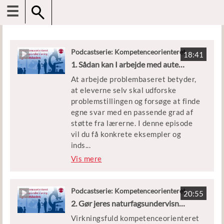
☰
Podcastserie: Kompetenceorienteret
18:41
naturfagsundervisning i grundskolen
1. Sådan kan I arbejde med autentiske problemstillinger
At arbejde problembaseret betyder,
at eleverne selv skal udforske
problemstillingen og forsøge at finde
egne svar med en passende grad af
støtte fra lærerne. I denne episode
vil du få konkrete eksempler og
inds
...
igt i, hvordan du og dit fagteam kan
Vis mere
arbejde med problembaseret i
naturfagsundervisningen.
Eksemplerne tager afsæt i
Podcastserie: Kompetenceorienteret
20:55
naturfagsundervisning i grundskolen
temapakken om bæredygtigt
2. Gør jeres naturfagsundervisning elevstyret
bygningsdesign og boformer.
Virkningsfuld kompetenceorienteret