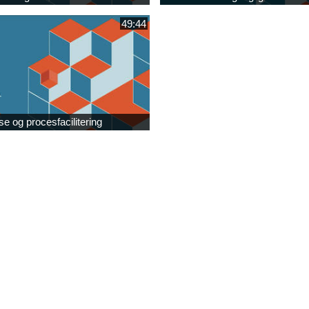
49:44
se og procesfacilitering