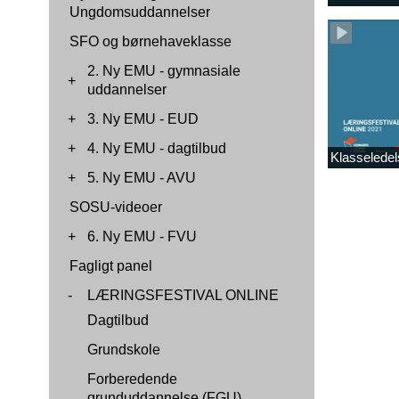
Ungdomsuddannelser
SFO og børnehaveklasse
2. Ny EMU - gymnasiale
+
uddannelser
+
3. Ny EMU - EUD
+
4. Ny EMU - dagtilbud
Klasseledel
+
5. Ny EMU - AVU
SOSU-videoer
+
6. Ny EMU - FVU
Fagligt panel
-
LÆRINGSFESTIVAL ONLINE
Dagtilbud
Grundskole
Forberedende
grunduddannelse (FGU)