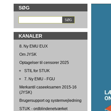
SØG
KANALER
8. Ny EMU EUX
Om JYSK
Optagelser til censorer 2025
+
STIL for STUK
+
7. Ny EMU - FGU
Merkantil caseeksamen 2015-16
(JYSK)
Brugersupport og systemvejledning
STUK - ordblindenetværket