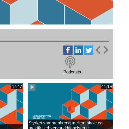
Podcasts
47:47
41:19
Styrket sammenhæng mellem skole og
praktik i erhvervsuddannelserne​