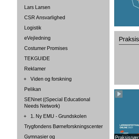
Lars Larsen
CSR Ansvarlighed
Logistik
eVejledning
Praksi
Costumer Promises
TEKGUIDE
Reklamer
+
Viden og forskning
Pelikan
SENnet ((Special Educational
Needs Network)
+
1. Ny EMU - Grundskolen
Trygfondens Børneforskningscenter
Gymnasier og
Praksisnær