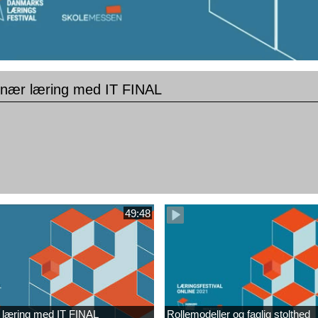
snær læring med IT FINAL
49:48
 læring med IT FINAL
Rollemodeller og faglig stolthed​