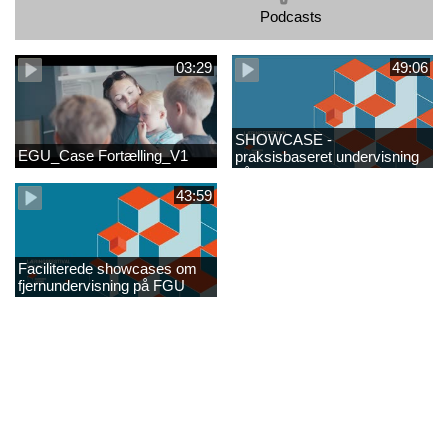
Podcasts
03:29
49:06
SHOWCASE -
EGU_Case Fortælling_V1
praksisbaseret undervisning
på AGU FINAL
43:59
Faciliterede showcases om
fjernundervisning på FGU​