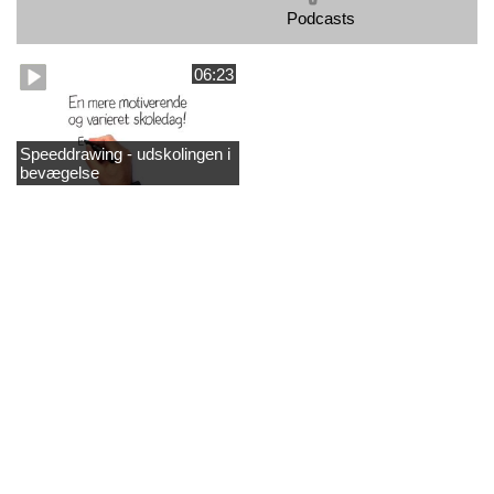
Podcasts
06:23
Speeddrawing - udskolingen i
bevægelse