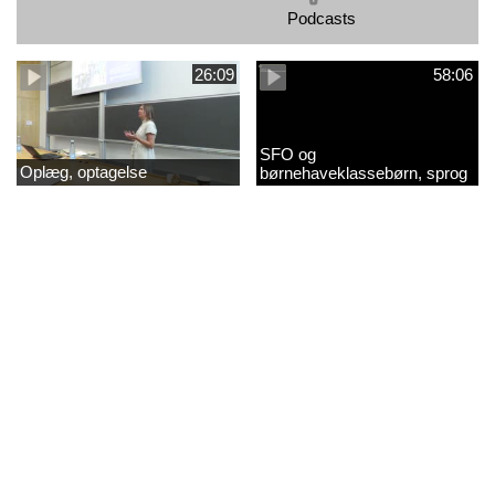
Podcasts
26:09
58:06
SFO og
Oplæg, optagelse
børnehaveklassebørn, sprog