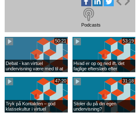
Podcasts
50:21
53:19
Debat - kan virtuel
Hvad er op og ned ift. det
undervisning være med til at
faglige efterslæb efter
løfte den faglige kvalitet i
Corona?
gymnasiet FINAL
47:20
31:18
Tryk på Kontakten – god
Stoler du på din egen
klassekultur i virtuel
undervisning?
undervisning.​