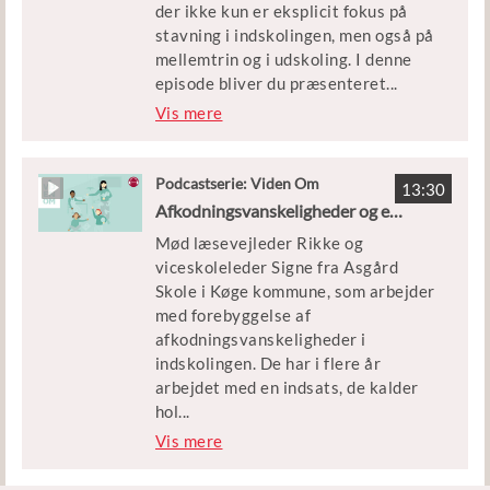
der ikke kun er eksplicit fokus på
podcastproducent i Kontekst & Lyd.
stavning i indskolingen, men også på
Produceret af Rambøll Management
mellemtrin og i udskoling. I denne
Consulting for Styrelsen for
episode bliver du præsenteret
...
Undervisning og Kvalitet.
for centrale elementer i
Vis mere
staveundervisning på tværs af
klassetrin. Medvirkende: Holger
Juul, lektor ved Institut for Nordiske
Podcastserie: Viden Om
13:30
studier og Sprogvidenskab,
Afkodningsvanskeligheder og en god læsestart
Københavns Universitet, og Vibeke
Mød læsevejleder Rikke og
Sønderberg Asmussen, adjunkt ved
viceskoleleder Signe fra Asgård
Københavns Professionshøjskole.
Skole i Køge kommune, som arbejder
Vært og tilrettelægger: Mads
med forebyggelse af
Christian Heede, journalist og
afkodningsvanskeligheder i
podcastproducent i Kontekst & Lyd.
indskolingen. De har i flere år
Produceret af Rambøll Management
arbejdet med en indsats, de kalder
Consulting for Styrelsen for
hol
...
Undervisning og Kvalitet.
ddansk, i indskolingen. Hør hvordan
Vis mere
Medvirkende i podcast: Holger Juul,
holddansk bidrager positivt til
lektor ved Institut for Nordiske
elevernes udvikling og giver dem en