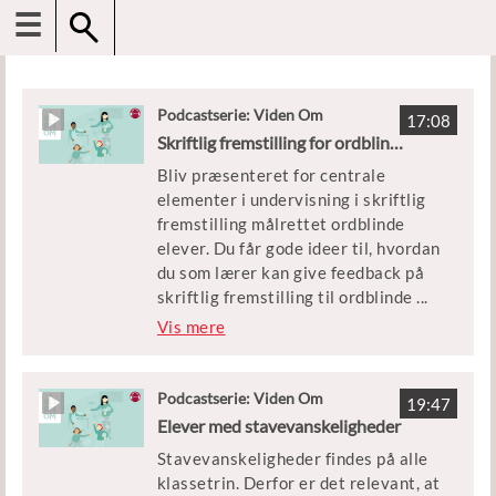
☰
Podcastserie: Viden Om
17:08
Skriftlig fremstilling for ordblinde elever
Bliv præsenteret for centrale
elementer i undervisning i skriftlig
fremstilling målrettet ordblinde
elever. Du får gode ideer til, hvordan
du som lærer kan give feedback på
skriftlig fremstilling til ordblinde
...
elever, så det kan understøtte, at de
Vis mere
kan blive mere sikre skrivere.
Medvirkende: Rikke Christine Friis
Velsboe, vejleder på Snejbjerg skole,
Podcastserie: Viden Om
19:47
og Helle Bundgaard Svendsen, lektor
Elever med stavevanskeligheder
ved VIA University College. Vært og
Stavevanskeligheder findes på alle
tilrettelægger: Mads Christian
klassetrin. Derfor er det relevant, at
Heede, journalist og