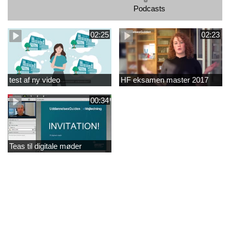
Podcasts
02:25
02:23
test af ny video
HF eksamen master 2017
00:34
Teas til digitale møder