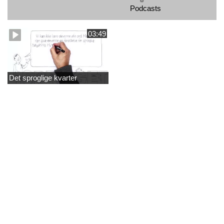
Podcasts
03:49
Det sproglige kvarter