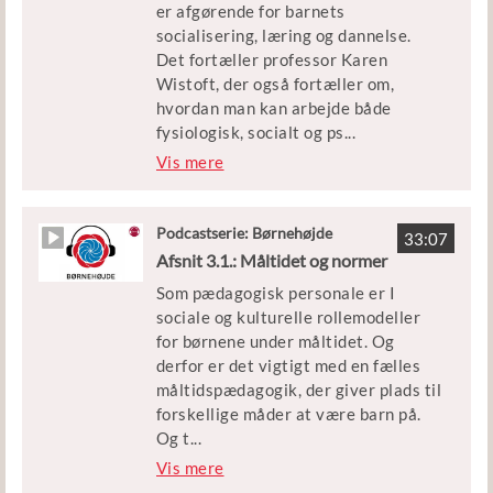
er afgørende for barnets
socialisering, læring og dannelse.
Vært
Det fortæller professor Karen
Trine Beckett, journalist og
Wistoft, der også fortæller om,
kommunikationsrådgiver
hvordan man kan arbejde både
fysiologisk, socialt og ps
...
ykologisk med smag i dette afsnit af
Vis mere
BØRNEHØJDE. Her taler vi også
med Børnehuset Elverhøj om,
hvordan de arbejder sammen med de
Podcastserie: Børnehøjde
33:07
madprofessionelle i køkkenet om, at
Afsnit 3.1.: Måltidet og normer
spisesituationen er præget af både
Som pædagogisk personale er I
tryghed og tillid og udforskning.
sociale og kulturelle rollemodeller
for børnene under måltidet. Og
Medvirkende:
derfor er det vigtigt med en fælles
Karen Wistoft, professor på Aarhus
måltidspædagogik, der giver plads til
Universitet
forskellige måder at være barn på.
Leder, personale og børn fra
Og t
...
Børnehuset Elverhøj i Ishøj
il både Emma Gad og Pippi. Hvad det
Vis mere
kræver, har vi talt med forsker Stine