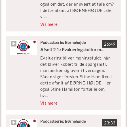
også om det, der er svært at tale om?
Medvirkende:
I dette afsnit af BØRNEHØJDE taler
Anette Boye Koch, docent og lektor
vi
...
ved VIA University College
med forsker Ane Qvor-trup om,
Vis mere
Leder, personale og børn fra
hvordan en god evalueringskultur,
Børnegården Rundhøj i Aarhus
baseret på et professionelt samar-
bejde, kan være med til at flytte
Podcastserie: Børnehøjde
Vært
26:49
fokus fra fejl til fælles udvikling.
Afsnit 2.1.: Evalueringskultur med mål og mening
Trine Beckett, journalist og
kommunikationsrådgiver
Evaluering bliver meningsfuldt, når
Vi hører også om, hvordan
det bliver koblet til de spørgsmål,
børnehuset Hyldegården i Gladsaxe
man undrer sig over i hverdagen.
har arbejdet med at udvikle deres
Sådan siger forsker Stine Hamilton i
samarbejde, så det er trygt at tale
dette afsnit af BØRNE-HØJDE. Hør
om pædagogisk praksis, også når
også Stine Hamilton fortælle om,
tingene ikke går helt som planlagt.
hv
...
ordan I kan arbejde med evalue-
Vis mere
Medvirkende:
ringscirklen, så I understøtter den
Ane Qvortrup, professor på
udvikling, I ønsker, i jeres
Syddansk Universitet
pædagogiske læ-ringsmiljø.
Podcastserie: Børnehøjde
Leder, personale og børn fra
23:33