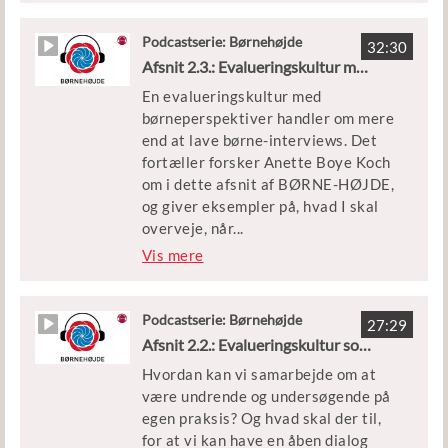
Vært
Rosenlund om i dette afsnit af
Trine Beckett, journalist og
BØRNEHØJDE. Ligesom vi har
Podcastserie: Børnehøjde
kommunikationsrådgiver
32:30
besøgt Børnehuset Lupinmarken i
Afsnit 2.3.: Evalueringskultur med børneperspektiver
Viborg og hørt om, hvordan de
En evalueringskultur med
dagligt overvejer balancen mellem
børneperspektiver handler om mere
dannelse og bespisning i deres
end at lave børne-interviews. Det
måltider.
fortæller forsker Anette Boye Koch
om i dette afsnit af BØRNE-HØJDE,
Medvirkende
og giver eksempler på, hvad I skal
Stine Rosenlund, forsker ved
overveje, når
...
Roskilde Universitet
I inddrager børnenes per-spektiver.
Vis mere
Leder, personale og børn fra
Lupinmarken i Viborg
I kan også høre Børnegården
Rundhøj fortælle om, hvordan
Podcastserie: Børnehøjde
Vært
27:29
pædagogiske aktivi-teter og lege,
Afsnit 2.2.: Evalueringskultur som samarbejdskultur
Trine Beckett, journalist og
som fx ”jobsamtalen” blev skabt og
kommunikationsrådgiver
Hvordan kan vi samarbejde om at
udviklet på børnenes initiativ og i
være undrende og undersøgende på
dag spiller ind i Rundhøjs
egen praksis? Og hvad skal der til,
evalueringskultur.
for at vi kan have en åben dialog