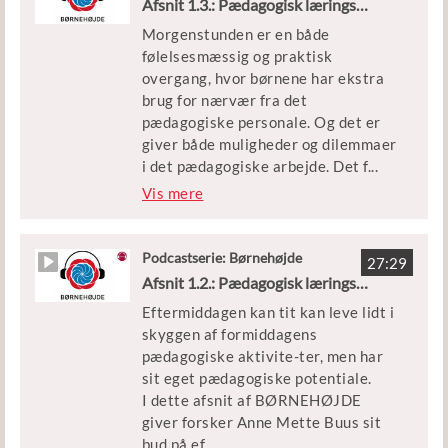
Afsnit 1.3.: Pædagogisk læringsmiljø om morgenen
Børnehuset Hyldegården i Gladsaxe
Vi besøger også dagplejen i
Morgenstunden er en både
Odsherred, der ved at filme og
Vært
følelsesmæssig og praktisk
evaluere garderobesi-tuationen har
Trine Beckett, journalist og
overgang, hvor børnene har ekstra
fået øje på, hvordan de bedre kan
kommunikationsrådgiver
brug for nærvær fra det
understøtte børns deltagelses-
pædagogiske personale. Og det er
muligheder og selvværd. Og taler
giver både muligheder og dilemmaer
med Børnehuset Rørvigrødderne,
i det pædagogiske arbejde. Det f
...
der oplever, at den skriftlige
ortæller forsker Annegrethe
Vis mere
læreplan hjælper dem til at holde
Ahrenkiel i dette afsnit af
fast i den udvikling, de gerne vil
BØRNEHØJDE.
skabe for børn og voksne.
Podcastserie: Børnehøjde
27:29
Sammen med dagtilbuddet
Afsnit 1.2.: Pædagogisk læringsmiljø i ydertimerne om eftermiddagen
Medvirkende:
Skovstjernen og Annegrethe
Stine Hamilton, forsker ved Via
Eftermiddagen kan tit kan leve lidt i
Ahrenkiel dykker vi ned i, hvorfor
University College
skyggen af formiddagens
det er vigtigt at gøre
Leder, personale og børn fra
pædagogiske aktivite-ter, men har
morgenstunden til genstand for
dagplejen og Børnehuset
sit eget pædagogiske potentiale.
refleksion og planlægning – på
Rørvigrødderne i Odsher-red
I dette afsnit af BØRNEHØJDE
samme måde, som man reflekterer
giver forsker Anne Mette Buus sit
over og planlægger formiddagens
Vært
bud på ef
...