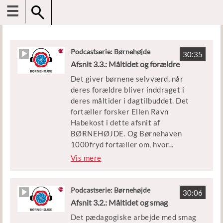
☰
Podcastserie: Børnehøjde
30:35
Afsnit 3.3.: Måltidet og forældre
Det giver børnene selvværd, når
deres forældre bliver inddraget i
deres måltider i dagtilbuddet. Det
fortæller forsker Ellen Ravn
Habekost i dette afsnit af
BØRNEHØJDE. Og Børnehaven
1000fryd fortæller om, hvor
...
dan de har grebet opgaven an.
Vis mere
Medvirkende:
Ellen Ravn Habekost, lektor ved
Podcastserie: Børnehøjde
30:06
lærer- og pædagoguddannelsen UCL
Afsnit 3.2.: Måltidet og smag
Leder, personale og børn fra
Det pædagogiske arbejde med smag
Børnehaven 1000fryd i Ringe