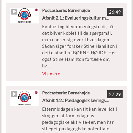
baseret på et professionelt samar-
bejde, kan være med til at flytte
Podcastserie: Børnehøjde
Vært
26:49
fokus fra fejl til fælles udvikling.
Afsnit 2.1.: Evalueringskultur med mål og mening
Trine Beckett, journalist og
kommunikationsrådgiver
Evaluering bliver meningsfuldt, når
Vi hører også om, hvordan
det bliver koblet til de spørgsmål,
børnehuset Hyldegården i Gladsaxe
man undrer sig over i hverdagen.
har arbejdet med at udvikle deres
Sådan siger forsker Stine Hamilton i
samarbejde, så det er trygt at tale
dette afsnit af BØRNE-HØJDE. Hør
om pædagogisk praksis, også når
også Stine Hamilton fortælle om,
tingene ikke går helt som planlagt.
hv
...
ordan I kan arbejde med evalue-
Vis mere
Medvirkende:
ringscirklen, så I understøtter den
Ane Qvortrup, professor på
udvikling, I ønsker, i jeres
Syddansk Universitet
pædagogiske læ-ringsmiljø.
Podcastserie: Børnehøjde
Leder, personale og børn fra
27:29
Afsnit 1.2.: Pædagogisk læringsmiljø i ydertimerne om eftermiddagen
Børnehuset Hyldegården i Gladsaxe
Vi besøger også dagplejen i
Eftermiddagen kan tit kan leve lidt i
Odsherred, der ved at filme og
Vært
skyggen af formiddagens
evaluere garderobesi-tuationen har
Trine Beckett, journalist og
pædagogiske aktivite-ter, men har
fået øje på, hvordan de bedre kan
kommunikationsrådgiver
sit eget pædagogiske potentiale.
understøtte børns deltagelses-