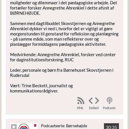
muligheder og dilemmaer i det pædagogiske arbejde. Det
fortæller forsker Annegrethe Ahrenkiel i dette afsnit af
BØRNEHØJDE.
Sammen med dagtilbuddet Skovstjernen og Annegrethe
Ahrenkiel dykker vi ned i, hvorfor det er vigtigt at gøre
morgenstunden til genstand for refleksion og planlægning
– på samme måde, som man reflekterer over og
planlægger formiddagens pædagogiske aktiviteter.
Medvirkende: Annegrethe Ahrenkiel, forsker ved center
for daginstitutionsforskning, RUC
Leder, personale og børn fra Børnehuset Skovstjernen i
Rudersdal
Vært: Trine Beckett, journalist og
kommunikationsrådgiver.
XML
Podcasts
Embed
Podcastserie: Børnehøjde
30:35