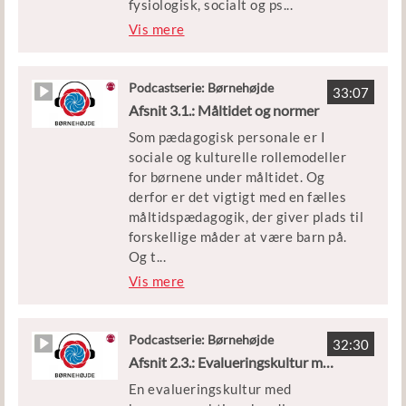
fysiologisk, socialt og ps
...
ykologisk med smag i dette afsnit af
Vis mere
BØRNEHØJDE. Her taler vi også
med Børnehuset Elverhøj om,
hvordan de arbejder sammen med de
Podcastserie: Børnehøjde
33:07
madprofessionelle i køkkenet om, at
Afsnit 3.1.: Måltidet og normer
spisesituationen er præget af både
Som pædagogisk personale er I
tryghed og tillid og udforskning.
sociale og kulturelle rollemodeller
for børnene under måltidet. Og
Medvirkende:
derfor er det vigtigt med en fælles
Karen Wistoft, professor på Aarhus
måltidspædagogik, der giver plads til
Universitet
forskellige måder at være barn på.
Leder, personale og børn fra
Og t
...
Børnehuset Elverhøj i Ishøj
il både Emma Gad og Pippi. Hvad det
Vis mere
kræver, har vi talt med forsker Stine
Vært
Rosenlund om i dette afsnit af
Trine Beckett, journalist og
BØRNEHØJDE. Ligesom vi har
Podcastserie: Børnehøjde
kommunikationsrådgiver
32:30
besøgt Børnehuset Lupinmarken i
Afsnit 2.3.: Evalueringskultur med børneperspektiver
Viborg og hørt om, hvordan de
En evalueringskultur med
dagligt overvejer balancen mellem