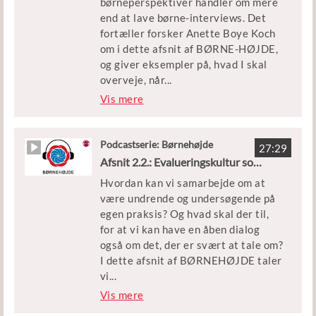
børneperspektiver handler om mere
dannelse og bespisning i deres
end at lave børne-interviews. Det
måltider.
fortæller forsker Anette Boye Koch
om i dette afsnit af BØRNE-HØJDE,
Medvirkende
og giver eksempler på, hvad I skal
Stine Rosenlund, forsker ved
overveje, når
...
Roskilde Universitet
I inddrager børnenes per-spektiver.
Vis mere
Leder, personale og børn fra
Lupinmarken i Viborg
I kan også høre Børnegården
Rundhøj fortælle om, hvordan
Podcastserie: Børnehøjde
Vært
27:29
pædagogiske aktivi-teter og lege,
Afsnit 2.2.: Evalueringskultur som samarbejdskultur
Trine Beckett, journalist og
som fx ”jobsamtalen” blev skabt og
kommunikationsrådgiver
Hvordan kan vi samarbejde om at
udviklet på børnenes initiativ og i
være undrende og undersøgende på
dag spiller ind i Rundhøjs
egen praksis? Og hvad skal der til,
evalueringskultur.
for at vi kan have en åben dialog
også om det, der er svært at tale om?
Medvirkende:
I dette afsnit af BØRNEHØJDE taler
Anette Boye Koch, docent og lektor
vi
...
ved VIA University College
med forsker Ane Qvor-trup om,
Vis mere
Leder, personale og børn fra
hvordan en god evalueringskultur,
Børnegården Rundhøj i Aarhus