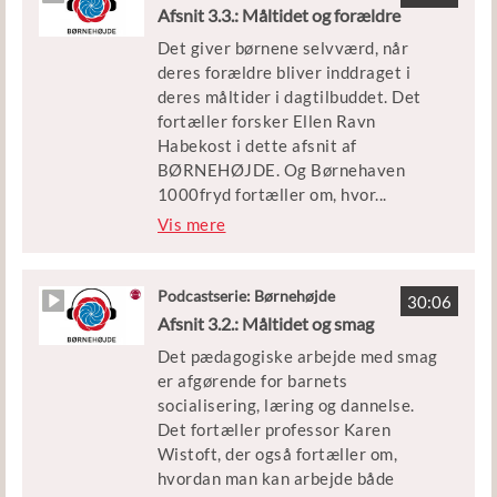
Afsnit 3.3.: Måltidet og forældre
Det giver børnene selvværd, når
deres forældre bliver inddraget i
deres måltider i dagtilbuddet. Det
fortæller forsker Ellen Ravn
Habekost i dette afsnit af
BØRNEHØJDE. Og Børnehaven
1000fryd fortæller om, hvor
...
dan de har grebet opgaven an.
Vis mere
Medvirkende:
Ellen Ravn Habekost, lektor ved
Podcastserie: Børnehøjde
30:06
lærer- og pædagoguddannelsen UCL
Afsnit 3.2.: Måltidet og smag
Leder, personale og børn fra
Det pædagogiske arbejde med smag
Børnehaven 1000fryd i Ringe
er afgørende for barnets
socialisering, læring og dannelse.
Vært
Det fortæller professor Karen
Trine Beckett, journalist og
Wistoft, der også fortæller om,
kommunikationsrådgiver
hvordan man kan arbejde både