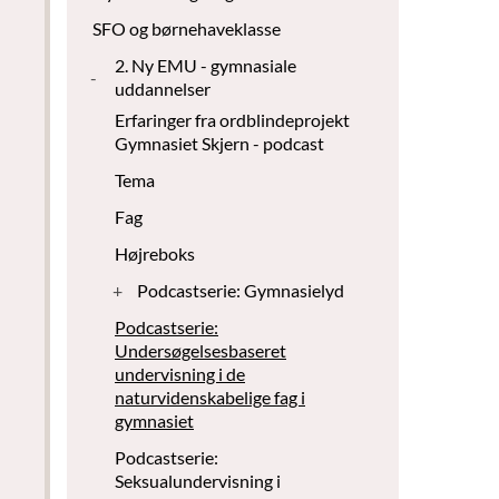
SFO og børnehaveklasse
2. Ny EMU - gymnasiale
-
uddannelser
Erfaringer fra ordblindeprojekt
Gymnasiet Skjern - podcast
Tema
Fag
Højreboks
+
Podcastserie: Gymnasielyd
Podcastserie:
Undersøgelsesbaseret
undervisning i de
naturvidenskabelige fag i
gymnasiet
Podcastserie:
Seksualundervisning i