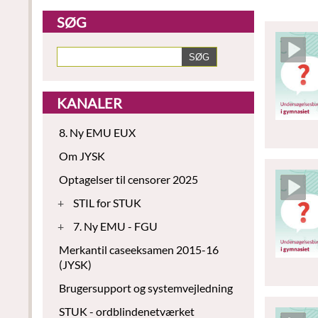
SØG
KANALER
8. Ny EMU EUX
Om JYSK
Optagelser til censorer 2025
+
STIL for STUK
+
7. Ny EMU - FGU
Merkantil caseeksamen 2015-16
(JYSK)
Brugersupport og systemvejledning
STUK - ordblindenetværket