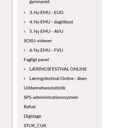
gymnasiet
+
3. Ny EMU - EUD
+
4. Ny EMU - dagtilbud
+
5. Ny EMU - AVU
SOSU-videoer
+
6. Ny EMU - FVU
Fagligt panel
+
LÆRINGSFESTIVAL ONLINE
+
Læringsfestival Online - åben
Uddannelsesstatistik
SPS-administrationssystem
Refud
Digidage
STUK_CUK