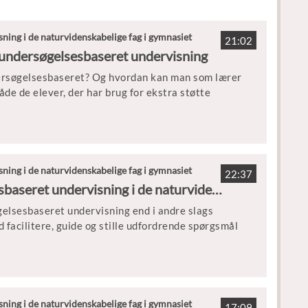
ning i de naturvidenskabelige fag i gymnasiet
21:02
 i undersøgelsesbaseret undervisning
dersøgelsesbaseret? Og hvordan kan man som lærer
åde de elever, der har brug for ekstra støtte
amme de forskellige elevgrupper, der er til stede i
ning i de naturvidenskabelige fag i gymnasiet
22:37
2. Lærerens rolle i undersøgelsesbaseret undervisning i de naturvidenskabelige fag
gelsesbaseret undervisning end i andre slags
didaktik på Institut for Naturfagenes Didaktik,
d facilitere, guide og stille udfordrende spørgsmål
nse Tekniske Gymnasium
rer?
cent i Kontekst & Lyd
ning i de naturvidenskabelige fag i gymnasiet
17:09