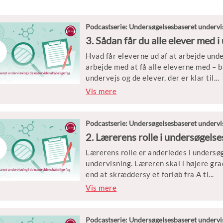
Podcastserie: Undersøgelsesbaseret undervis
3. Sådan får du alle elever med
Hvad får eleverne ud af at arbejde un
arbejde med at få alle eleverne med – b
undervejs og de elever, der er klar til
...
større udfordringer?
Vis mere
Hør de medvirkendes erfaringer med at r
klassen.
Podcastserie: Undersøgelsesbaseret undervis
Medvirkende
Lærerens rolle er anderledes i undersø
Lene Møller Madsen, lektor i naturfags
undervisning. Læreren skal i højere gra
Københavns Universitet
end at skræddersy et forløb fra A ti
...
Jesper Houmann Kattai, lærer på Ode
l Z og give eleverne alle svarene.
Vis mere
Vært og tilrettelægger
Så hvordan navigerer man i det som læ
Simon Brix, journalist og podcastprodu
Podcastserie: Undersøgelsesbaseret undervis