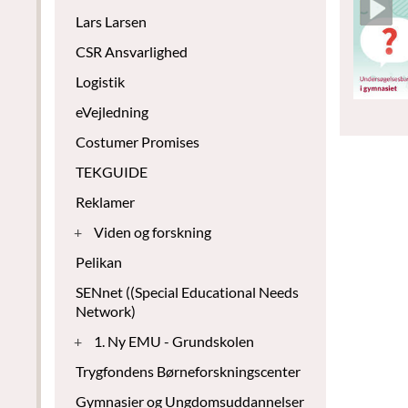
Lars Larsen
CSR Ansvarlighed
Logistik
eVejledning
Costumer Promises
TEKGUIDE
Reklamer
+
Viden og forskning
Pelikan
SENnet ((Special Educational Needs
Network)
+
1. Ny EMU - Grundskolen
Trygfondens Børneforskningscenter
Gymnasier og Ungdomsuddannelser