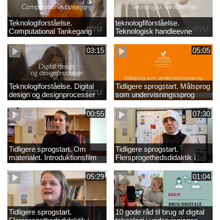
Teknologiforståelse.
teknologfiforståelse.
Computational Tankegang
Teknologisk handleevne
03:15
05:05
Teknologiforståelse. Digital
Tidligere sprogstart. Målsprog
design og designprocesser
som undervisningssprog
00:55
07:30
Tidligere sprogstart. Om
Tidligere sprogstart.
materialet. Introduktionsfilm
Flersprogethedsdidaktik i
fransk og tysk
05:29
01:04
Tidligere sprogstart.
10 gode råd til brug af digital