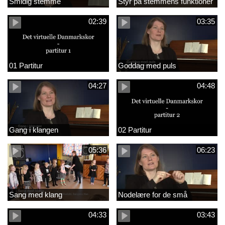
Smidig stemme
Styr på stemmens funktioner
02:39
03:35
01 Partitur
Goddag med puls
04:27
04:48
Gang i klangen
02 Partitur
05:36
06:23
Sang med klang
Nodelære for de små
04:33
03:43