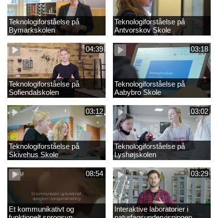
Teknologiforståelse på
Teknologiforståelse på
Bymarkskolen
Antvorskov Skole
04:39
03:18
Teknologiforståelse på
Teknologiforståelse på
Sofiendalskolen
Aabybro Skole
03:12
03:02
Teknologiforståelse på
Teknologiforståelse på
Skivehus Skole
Lyshøjskolen
08:54
03:29
Et kommunikativt og
Interaktive laboratorier i
funktionelt sprogsyn
naturfagsundervisningen