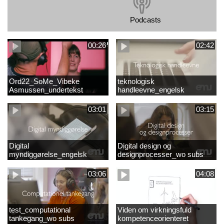
Podcasts
00:26
02:42
Ord22_SoMe_Vibeke
teknologisk
Asmussen_undertekst
handleevne_engelsk
03:01
03:15
Digital
Digital design og
myndiggørelse_engelsk
designprocesser_wo subs
03:06
04:08
test_computational
Viden om virkningsfuld
tankegang_wo subs
kompetenceorienteret