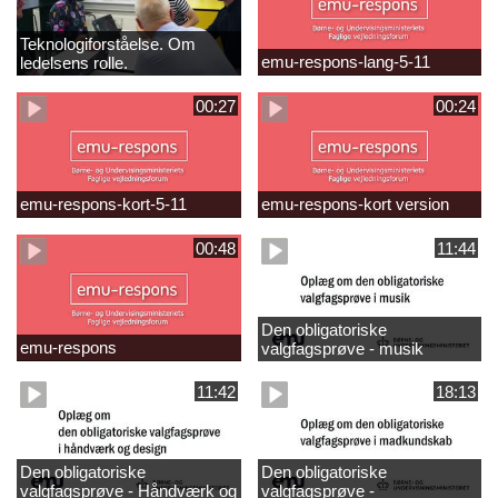
Teknologiforståelse. Om
emu-respons-lang-5-11
ledelsens rolle.
Sofiendalskolen
00:27
00:24
emu-respons-kort-5-11
emu-respons-kort version
00:48
11:44
Den obligatoriske
emu-respons
valgfagsprøve - musik
11:42
18:13
Den obligatoriske
Den obligatoriske
valgfagsprøve - Håndværk og
valgfagsprøve -