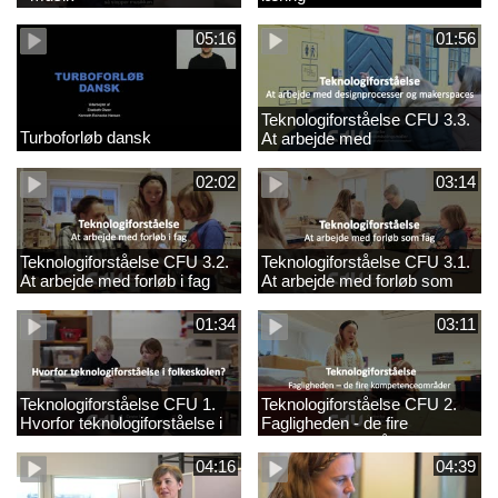
05:16
01:56
Teknologiforståelse CFU 3.3.
Turboforløb dansk
At arbejde med
designprocesser og
makerspaces
02:02
03:14
Teknologiforståelse CFU 3.2.
Teknologiforståelse CFU 3.1.
At arbejde med forløb i fag
At arbejde med forløb som
fag
01:34
03:11
Teknologiforståelse CFU 1.
Teknologiforståelse CFU 2.
Hvorfor teknologiforståelse i
Fagligheden - de fire
folkeskolen?
kompetenceområder
04:16
04:39