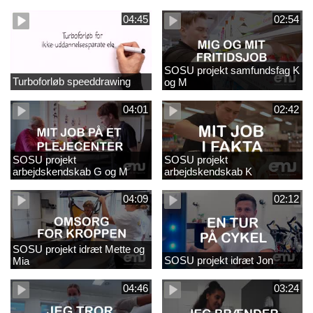
naturfagsundervisning
04:45
02:54
SOSU projekt samfundsfag K
Turboforløb speeddrawing
og M
04:01
02:42
SOSU projekt
SOSU projekt
arbejdskendskab G og M
arbejdskendskab K
04:09
02:12
SOSU projekt idræt Mette og
SOSU projekt idræt Jon
Mia
04:46
03:24