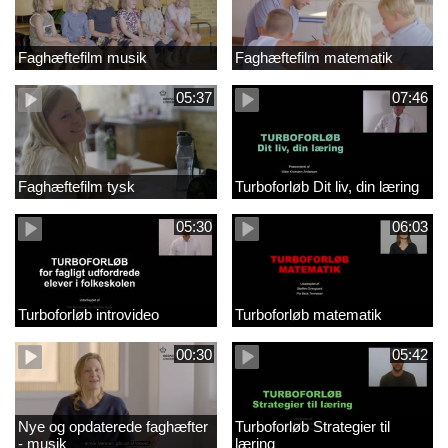
Faghæftefilm musik
Faghæftefilm matematik
05:37
07:46
Faghæftefilm tysk
Turboforløb Dit liv, din læring
05:30
06:03
Turboforløb introvideo
Turboforløb matematik
00:30
05:42
Nye og opdaterede faghæfter
Turboforløb Strategier til
- musik
læring