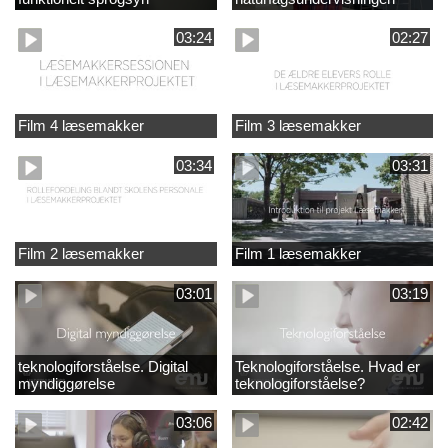
03:24
02:27
Film 4 læsemakker
Film 3 læsemakker
03:34
03:31
Film 2 læsemakker
Film 1 læsemakker
03:01
03:19
teknologiforståelse. Digital
Teknologiforståelse. Hvad er
myndiggørelse
teknologiforståelse?
03:06
02:42