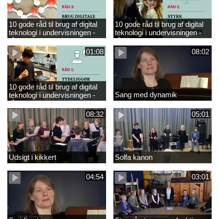
10 gode råd til brug af digital
10 gode råd til brug af digital
teknologi i undervisningen -
teknologi i undervisningen -
råd 3
råd 2
01:08
08:02
10 gode råd til brug af digital
Sang med dynamik
teknologi i undervisningen -
råd 1
08:32
05:01
Udsigt i kikkert
Solfa kanon
04:54
03:01