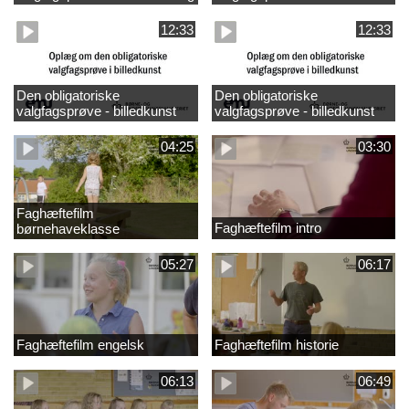
design
madkundskab
12:33
12:33
Den obligatoriske
Den obligatoriske
valgfagsprøve - billedkunst
valgfagsprøve - billedkunst
større LK
04:25
03:30
Faghæftefilm
Faghæftefilm intro
børnehaveklasse
05:27
06:17
Faghæftefilm engelsk
Faghæftefilm historie
06:13
06:49