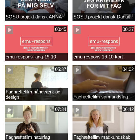
SOSU projekt dansk ANNA
SOSU projekt dansk Danait
00:45
00:27
emu-respons-lang-19-10
emu-respons 19-10-kort
05:37
04:02
Faghæftefilm håndværk og
Faghæftefilm samfundsfag
design
07:34
06:42
Faghæftefilm naturfag
Faghæftefilm madkundskab