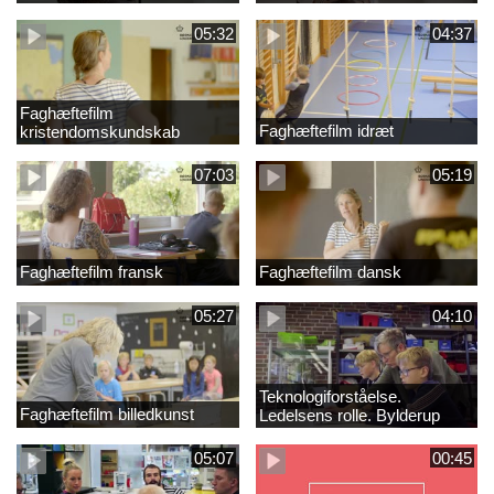
05:32
04:37
Faghæftefilm
Faghæftefilm idræt
kristendomskundskab
07:03
05:19
Faghæftefilm fransk
Faghæftefilm dansk
05:27
04:10
Teknologiforståelse.
Faghæftefilm billedkunst
Ledelsens rolle. Bylderup
Skole
05:07
00:45