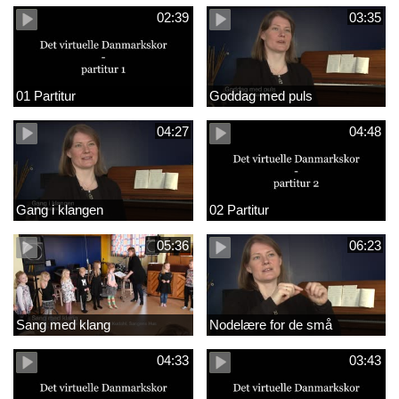
02:39
03:35
01 Partitur
Goddag med puls
04:27
04:48
Gang i klangen
02 Partitur
05:36
06:23
Sang med klang
Nodelære for de små
04:33
03:43