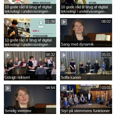
10 gode råd til brug af digital
10 gode råd til brug af digital
teknologi i undervisningen -
teknologi i undervisningen -
råd 3
råd 2
01:08
08:02
10 gode råd til brug af digital
Sang med dynamik
teknologi i undervisningen -
råd 1
08:32
05:01
Udsigt i kikkert
Solfa kanon
04:54
03:01
Smidig stemme
Styr på stemmens funktioner