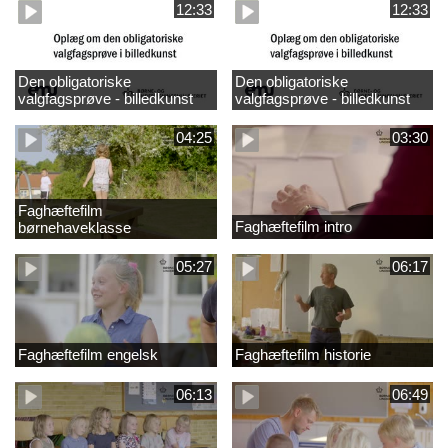
12:33
12:33
Den obligatoriske
Den obligatoriske
valgfagsprøve - billedkunst
valgfagsprøve - billedkunst
større LK
04:25
03:30
Faghæftefilm
Faghæftefilm intro
børnehaveklasse
05:27
06:17
Faghæftefilm engelsk
Faghæftefilm historie
06:13
06:49