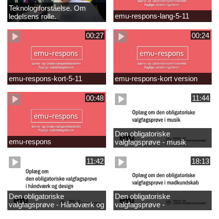
Teknologiforståelse. Om
emu-respons-lang-5-11
ledelsens rolle.
Sofiendalskolen
00:27
00:24
emu-respons-kort-5-11
emu-respons-kort version
00:48
11:44
Den obligatoriske
emu-respons
valgfagsprøve - musik
11:42
18:13
Den obligatoriske
Den obligatoriske
valgfagsprøve - Håndværk og
valgfagsprøve -
design
madkundskab