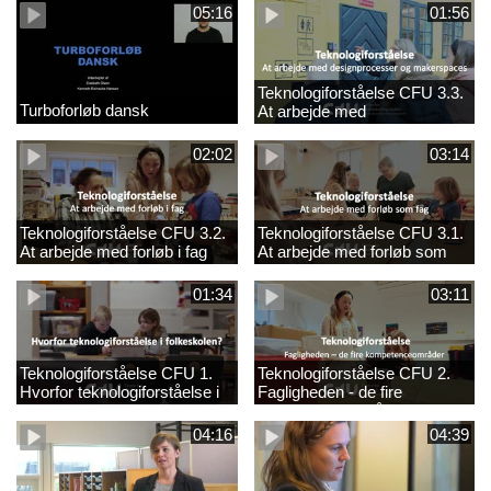
05:16
01:56
Teknologiforståelse CFU 3.3.
Turboforløb dansk
At arbejde med
designprocesser og
makerspaces
02:02
03:14
Teknologiforståelse CFU 3.2.
Teknologiforståelse CFU 3.1.
At arbejde med forløb i fag
At arbejde med forløb som
fag
01:34
03:11
Teknologiforståelse CFU 1.
Teknologiforståelse CFU 2.
Hvorfor teknologiforståelse i
Fagligheden - de fire
folkeskolen?
kompetenceområder
04:16
04:39