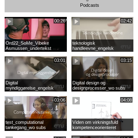
Podcasts
00:26
02:42
Ord22_SoMe_Vibeke
teknologisk
Asmussen_undertekst
handleevne_engelsk
03:01
03:15
Digital
Digital design og
myndiggørelse_engelsk
designprocesser_wo subs
03:06
04:08
test_computational
Viden om virkningsfuld
tankegang_wo subs
kompetenceorienteret
naturfagsundervisning