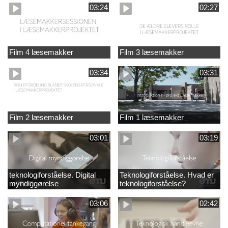
03:24
02:27
Film 4 læsemakker
Film 3 læsemakker
03:34
03:31
Film 2 læsemakker
Film 1 læsemakker
03:01
03:19
teknologiforståelse. Digital
Teknologiforståelse. Hvad er
myndiggørelse
teknologiforståelse?
03:06
02:42