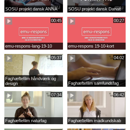
SOSU projekt dansk ANNA
SOSU projekt dansk Danait
00:45
00:27
emu-respons-lang-19-10
emu-respons 19-10-kort
05:37
04:02
Faghæftefilm håndværk og
Faghæftefilm samfundsfag
design
07:34
06:42
Faghæftefilm naturfag
Faghæftefilm madkundskab