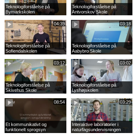
Teknologiforståelse på
Teknologiforståelse på
Bymarkskolen
Antvorskov Skole
04:39
03:18
Teknologiforståelse på
Teknologiforståelse på
Sofiendalskolen
Aabybro Skole
03:12
03:02
Teknologiforståelse på
Teknologiforståelse på
Skivehus Skole
Lyshøjskolen
08:54
03:29
Et kommunikativt og
Interaktive laboratorier i
funktionelt sprogsyn
naturfagsundervisningen