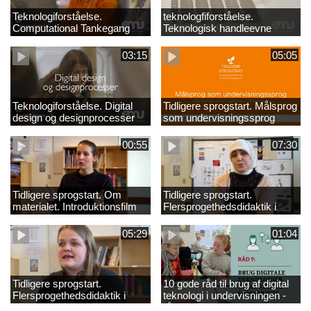
Teknologiforståelse.
teknologfiforståelse.
Computational Tankegang
Teknologisk handleevne
03:15
05:05
Teknologiforståelse. Digital
Tidligere sprogstart. Målsprog
design og designprocesser
som undervisningssprog
00:55
07:30
Tidligere sprogstart. Om
Tidligere sprogstart.
materialet. Introduktionsfilm
Flersprogethedsdidaktik i
fransk og tysk
05:29
01:04
Tidligere sprogstart.
10 gode råd til brug af digital
Flersprogethedsdidaktik i
teknologi i undervisningen -
engelsk
råd 9