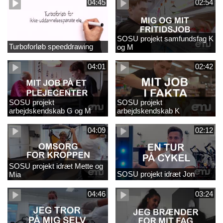
04:45
02:54
SOSU projekt samfundsfag K
Turboforløb speeddrawing
og M
04:01
02:42
SOSU projekt
SOSU projekt
arbejdskendskab G og M
arbejdskendskab K
04:09
02:12
SOSU projekt idræt Mette og
SOSU projekt idræt Jon
Mia
04:46
03:24