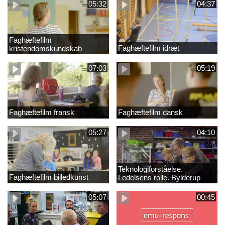
05:32
04:37
Faghæftefilm
Faghæftefilm idræt
kristendomskundskab
07:03
05:19
Faghæftefilm fransk
Faghæftefilm dansk
05:27
04:10
Teknologiforståelse.
Faghæftefilm billedkunst
Ledelsens rolle. Bylderup
Skole
05:07
00:45