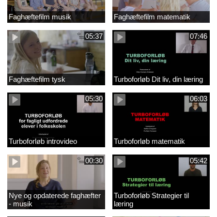
Faghæftefilm musik
Faghæftefilm matematik
05:37
07:46
Faghæftefilm tysk
Turboforløb Dit liv, din læring
05:30
06:03
Turboforløb introvideo
Turboforløb matematik
00:30
05:42
Nye og opdaterede faghæfter
Turboforløb Strategier til
- musik
læring