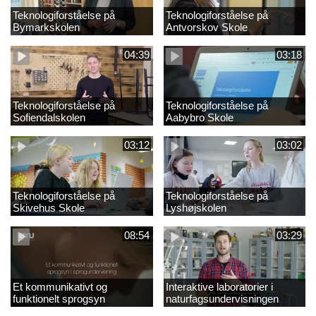
Teknologiforståelse på
Teknologiforståelse på
Bymarkskolen
Antvorskov Skole
04:39
03:18
Teknologiforståelse på
Teknologiforståelse på
Sofiendalskolen
Aabybro Skole
03:12
03:02
Teknologiforståelse på
Teknologiforståelse på
Skivehus Skole
Lyshøjskolen
08:54
03:29
Et kommunikativt og
Interaktive laboratorier i
funktionelt sprogsyn
naturfagsundervisningen