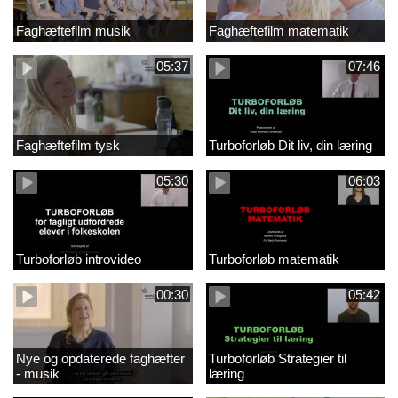
Faghæftefilm musik
Faghæftefilm matematik
05:37
07:46
Faghæftefilm tysk
Turboforløb Dit liv, din læring
05:30
06:03
Turboforløb introvideo
Turboforløb matematik
00:30
05:42
Nye og opdaterede faghæfter
Turboforløb Strategier til
- musik
læring