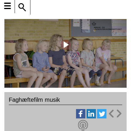
☰
Faghæftefilm musik