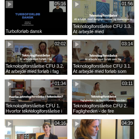
05:16
01:56
Teknologiforståelse CFU 3.3.
Turboforløb dansk
At arbejde med
designprocesser og
makerspaces
02:02
03:14
Teknologiforståelse CFU 3.2.
Teknologiforståelse CFU 3.1.
At arbejde med forløb i fag
At arbejde med forløb som
fag
01:34
03:11
Teknologiforståelse CFU 1.
Teknologiforståelse CFU 2.
Hvorfor teknologiforståelse i
Fagligheden - de fire
folkeskolen?
kompetenceområder
04:16
04:39