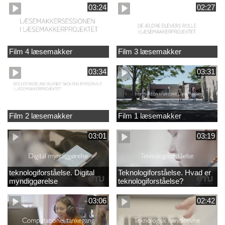
03:24
02:27
Film 4 læsemakker
Film 3 læsemakker
03:34
03:31
Film 2 læsemakker
Film 1 læsemakker
03:01
03:19
teknologiforståelse. Digital
Teknologiforståelse. Hvad er
myndiggørelse
teknologiforståelse?
03:06
02:42