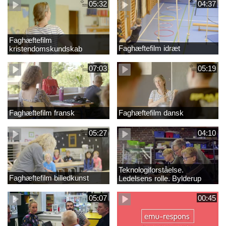
05:32
04:37
Faghæftefilm
Faghæftefilm idræt
kristendomskundskab
07:03
05:19
Faghæftefilm fransk
Faghæftefilm dansk
05:27
04:10
Teknologiforståelse.
Faghæftefilm billedkunst
Ledelsens rolle. Bylderup
Skole
05:07
00:45