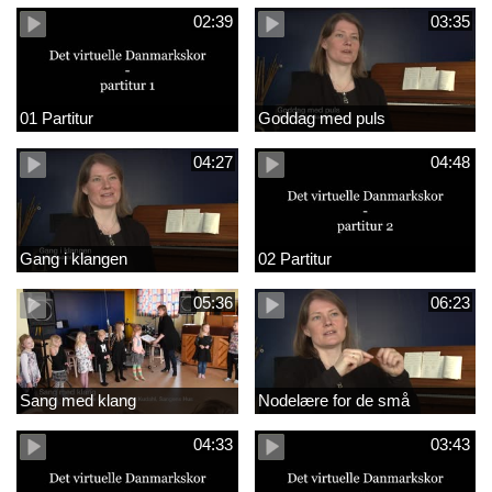
02:39
03:35
01 Partitur
Goddag med puls
04:27
04:48
Gang i klangen
02 Partitur
05:36
06:23
Sang med klang
Nodelære for de små
04:33
03:43