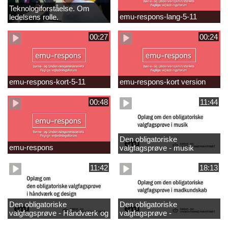
Teknologiforståelse. Om
emu-respons-lang-5-11
ledelsens rolle.
Sofiendalskolen
00:27
00:24
emu-respons-kort-5-11
emu-respons-kort version
00:48
11:44
Den obligatoriske
emu-respons
valgfagsprøve - musik
11:42
18:13
Den obligatoriske
Den obligatoriske
valgfagsprøve - Håndværk og
valgfagsprøve -
design
madkundskab