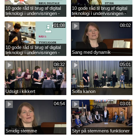
10 gode råd til brug af digital
10 gode råd til brug af digital
teknologi i undervisningen -
teknologi i undervisningen -
råd 3
råd 2
01:08
08:02
10 gode råd til brug af digital
Sang med dynamik
teknologi i undervisningen -
råd 1
08:32
05:01
Udsigt i kikkert
Solfa kanon
04:54
03:01
Smidig stemme
Styr på stemmens funktioner