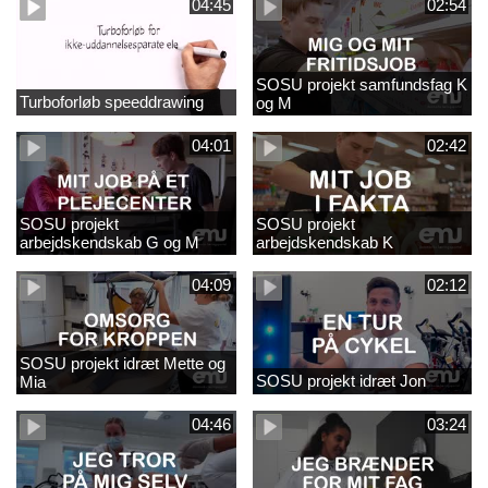
04:45
02:54
SOSU projekt samfundsfag K
Turboforløb speeddrawing
og M
04:01
02:42
SOSU projekt
SOSU projekt
arbejdskendskab G og M
arbejdskendskab K
04:09
02:12
SOSU projekt idræt Mette og
SOSU projekt idræt Jon
Mia
04:46
03:24