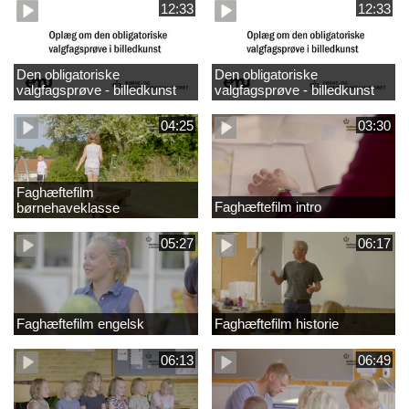
12:33
12:33
Den obligatoriske
Den obligatoriske
valgfagsprøve - billedkunst
valgfagsprøve - billedkunst
større LK
04:25
03:30
Faghæftefilm
Faghæftefilm intro
børnehaveklasse
05:27
06:17
Faghæftefilm engelsk
Faghæftefilm historie
06:13
06:49