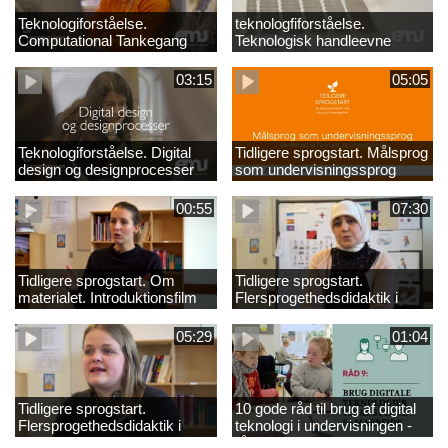
Teknologiforståelse.
teknologfiforståelse.
Computational Tankegang
Teknologisk handleevne
03:15
05:05
Teknologiforståelse. Digital
Tidligere sprogstart. Målsprog
design og designprocesser
som undervisningssprog
00:55
07:30
Tidligere sprogstart. Om
Tidligere sprogstart.
materialet. Introduktionsfilm
Flersprogethedsdidaktik i
fransk og tysk
05:29
01:04
Tidligere sprogstart.
10 gode råd til brug af digital
Flersprogethedsdidaktik i
teknologi i undervisningen -
engelsk
råd 9