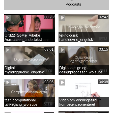
Podcasts
00:26
02:42
Ord22_SoMe_Vibeke
teknologisk
Asmussen_undertekst
handleevne_engelsk
03:01
03:15
Digital
Digital design og
myndiggørelse_engelsk
designprocesser_wo subs
03:06
04:08
test_computational
Viden om virkningsfuld
tankegang_wo subs
kompetenceorienteret
naturfagsundervisning