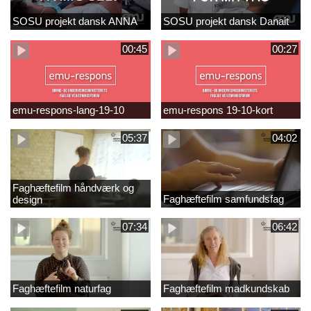
SOSU projekt dansk ANNA
SOSU projekt dansk Danait
00:45
00:27
emu-respons-lang-19-10
emu-respons 19-10-kort
05:37
04:02
Faghæftefilm håndværk og
Faghæftefilm samfundsfag
design
07:34
06:42
Faghæftefilm naturfag
Faghæftefilm madkundskab