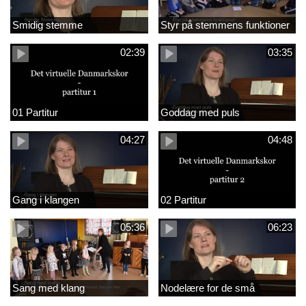
Smidig stemme
Styr på stemmens funktioner
02:39
03:35
01 Partitur
Goddag med puls
04:27
04:48
Gang i klangen
02 Partitur
05:36
06:23
Sang med klang
Nodelære for de små