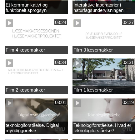
Et kommunikativt og
Interaktive laboratorier i
funktionelt sprogsyn
naturfagsundervisningen
03:24
02:27
Film 4 læsemakker
Film 3 læsemakker
03:34
03:31
Film 2 læsemakker
Film 1 læsemakker
03:01
03:19
teknologiforståelse. Digital
Teknologiforståelse. Hvad er
myndiggørelse
teknologiforståelse?