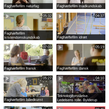
Faghæftefilm naturfag
Faghæftefilm madkundskab
05:32
04:37
Faghæftefilm
Faghæftefilm idræt
kristendomskundskab
07:03
05:19
Faghæftefilm fransk
Faghæftefilm dansk
05:27
04:10
Teknologiforståelse.
Faghæftefilm billedkunst
Ledelsens rolle. Bylderup
Skole