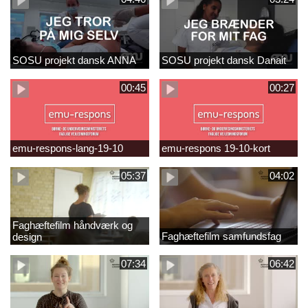
SOSU projekt dansk ANNA
SOSU projekt dansk Danait
00:45
00:27
emu-respons-lang-19-10
emu-respons 19-10-kort
05:37
04:02
Faghæftefilm håndværk og
Faghæftefilm samfundsfag
design
07:34
06:42