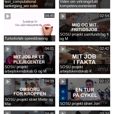
test_computational
Viden om virkningsfuld
tankegang_wo subs
kompetenceorienteret
naturfagsundervisning
04:45
02:54
SOSU projekt samfundsfag K
Turboforløb speeddrawing
og M
04:01
02:42
SOSU projekt
SOSU projekt
arbejdskendskab G og M
arbejdskendskab K
04:09
02:12
SOSU projekt idræt Mette og
SOSU projekt idræt Jon
Mia
04:46
03:24