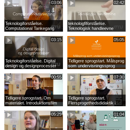
03:06
02:42
Teknologiforståelse.
teknologfiforståelse.
Computational Tankegang
Teknologisk handleevne
03:15
05:05
Teknologiforståelse. Digital
Tidligere sprogstart. Målsprog
design og designprocesser
som undervisningssprog
00:55
07:30
Tidligere sprogstart. Om
Tidligere sprogstart.
materialet. Introduktionsfilm
Flersprogethedsdidaktik i
fransk og tysk
05:29
01:04