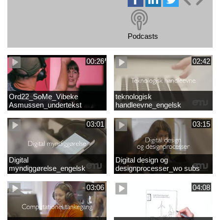
Podcasts
00:26
02:42
Ord22_SoMe_Vibeke
teknologisk
Asmussen_undertekst
handleevne_engelsk
03:01
03:15
Digital
Digital design og
myndiggørelse_engelsk
designprocesser_wo subs
03:06
04:08