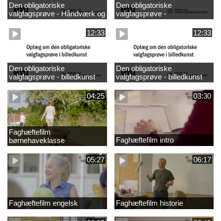
Den obligatoriske
Den obligatoriske
valgfagsprøve - Håndværk og
valgfagsprøve -
design
madkundskab
12:33
12:33
Den obligatoriske
Den obligatoriske
valgfagsprøve - billedkunst
valgfagsprøve - billedkunst
større LK
04:25
03:30
Faghæftefilm
Faghæftefilm intro
børnehaveklasse
05:27
06:17
Faghæftefilm engelsk
Faghæftefilm historie