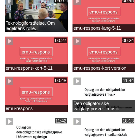
05:07
00:45
Teknologiforståelse. Om
emu-respons-lang-5-11
ledelsens rolle.
Sofiendalskolen
00:27
00:24
emu-respons-kort-5-11
emu-respons-kort version
00:48
11:44
Den obligatoriske
emu-respons
valgfagsprøve - musik
11:42
18:13