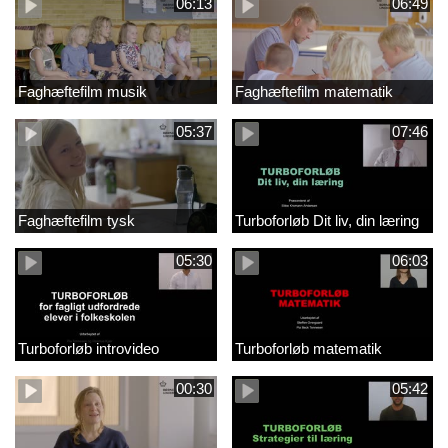
06:13
06:49
Faghæftefilm musik
Faghæftefilm matematik
05:37
07:46
Faghæftefilm tysk
Turboforløb Dit liv, din læring
05:30
06:03
Turboforløb introvideo
Turboforløb matematik
00:30
05:42