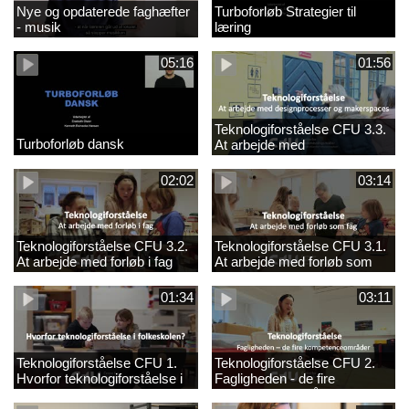
Nye og opdaterede faghæfter
Turboforløb Strategier til
- musik
læring
05:16
01:56
Teknologiforståelse CFU 3.3.
Turboforløb dansk
At arbejde med
designprocesser og
makerspaces
02:02
03:14
Teknologiforståelse CFU 3.2.
Teknologiforståelse CFU 3.1.
At arbejde med forløb i fag
At arbejde med forløb som
fag
01:34
03:11
Teknologiforståelse CFU 1.
Teknologiforståelse CFU 2.
Hvorfor teknologiforståelse i
Fagligheden - de fire
folkeskolen?
kompetenceområder