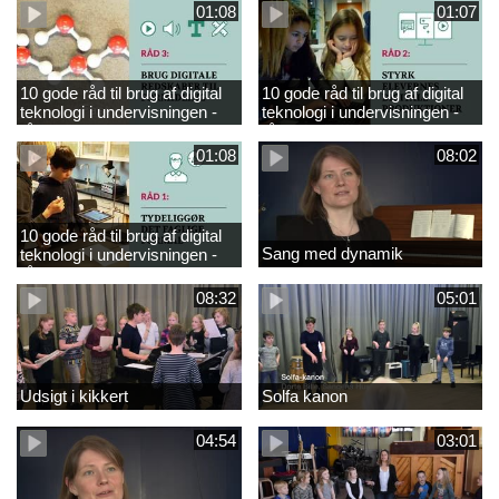
01:08
01:07
10 gode råd til brug af digital
10 gode råd til brug af digital
teknologi i undervisningen -
teknologi i undervisningen -
råd 3
råd 2
01:08
08:02
10 gode råd til brug af digital
Sang med dynamik
teknologi i undervisningen -
råd 1
08:32
05:01
Udsigt i kikkert
Solfa kanon
04:54
03:01