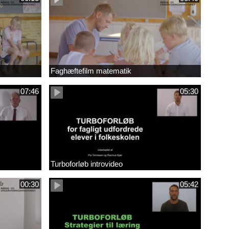
Faghæftefilm matematik
07:46
05:30
Turboforløb introvideo
00:30
05:42