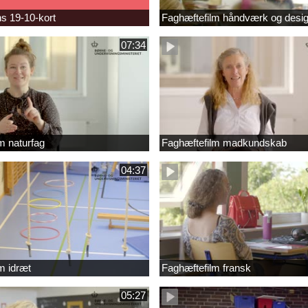
s 19-10-kort
Faghæftefilm håndværk og desi
07:34
m naturfag
Faghæftefilm madkundskab
04:37
m idræt
Faghæftefilm fransk
05:27