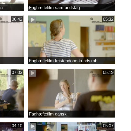
gn
Faghæftefilm samfundsfag
06:42
05:32
Faghæftefilm kristendomskundskab
07:03
05:19
Faghæftefilm dansk
04:10
05:07