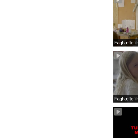
Faghæftefil
Faghæftefil