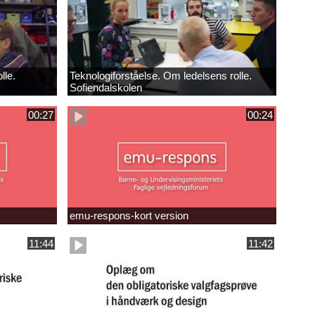
lle.
Teknologiforståelse. Om ledelsens rolle.
Sofiendalskolen
00:27
00:24
emu-respons-kort version
11:44
11:42