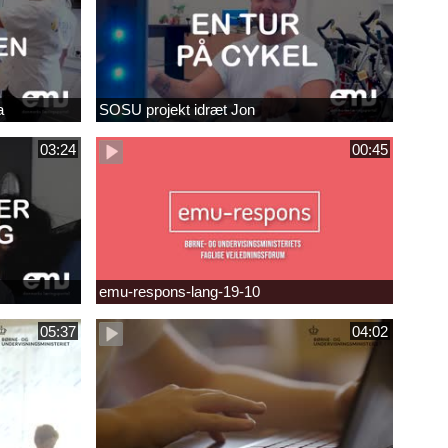
a
SOSU projekt idræt Jon
03:24
00:45
emu-respons-lang-19-10
05:37
04:02