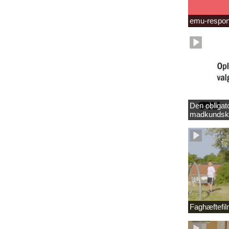
emu-respo
Den obligat
madkundsk
Faghæftefi