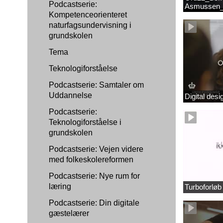
Podcastserie:
Asmussen_
Kompetenceorienteret
naturfagsundervisning i
grundskolen
Tema
Teknologiforståelse
Podcastserie: Samtaler om
Uddannelse
Digital des
Podcastserie:
Teknologiforståelse i
grundskolen
Podcastserie: Vejen videre
med folkeskolereformen
Podcastserie: Nye rum for
læring
Turboforlø
Podcastserie: Din digitale
gæstelærer