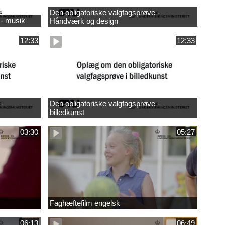
Den obligatoriske valgfagsprøve -
 - musik
Håndværk og design
12:33
12:33
-
Den obligatoriske valgfagsprøve -
billedkunst
03:30
05:27
Faghæftefilm engelsk
06:13
06:49