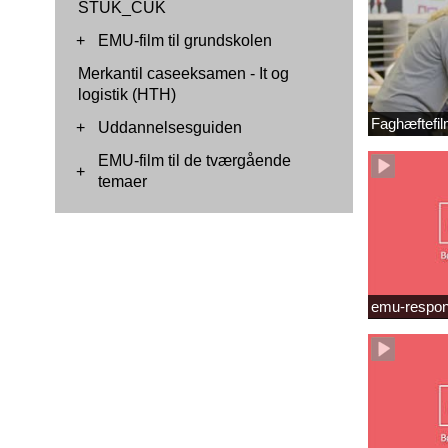
STUK_CUK
+
EMU-film til grundskolen
Merkantil caseeksamen - It og
logistik (HTH)
Faghæftefil
+
Uddannelsesguiden
EMU-film til de tværgående
+
temaer
emu-respon