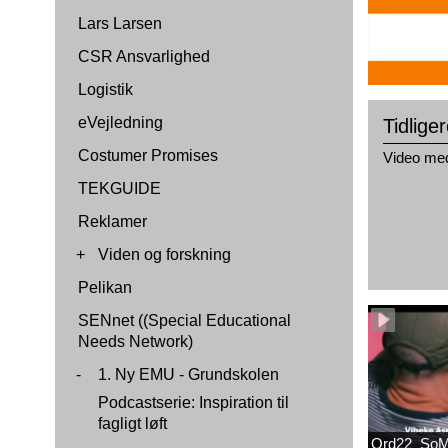
Lars Larsen
CSR Ansvarlighed
Logistik
eVejledning
Tidlige
Costumer Promises
Video med 
TEKGUIDE
Reklamer
+
Viden og forskning
Pelikan
SENnet ((Special Educational
Needs Network)
-
1. Ny EMU - Grundskolen
Podcastserie: Inspiration til
fagligt løft
Ord22_SoM