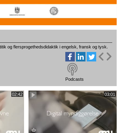
tik og flersprogethedsdidaktik i engelsk, fransk og tysk.
Podcasts
02:42
03:01