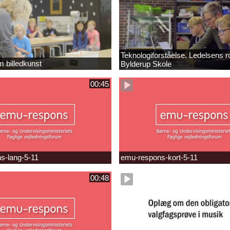
Teknologiforståelse. Ledelsens ro
m billedkunst
Bylderup Skole
00:45
s-lang-5-11
emu-respons-kort-5-11
00:48