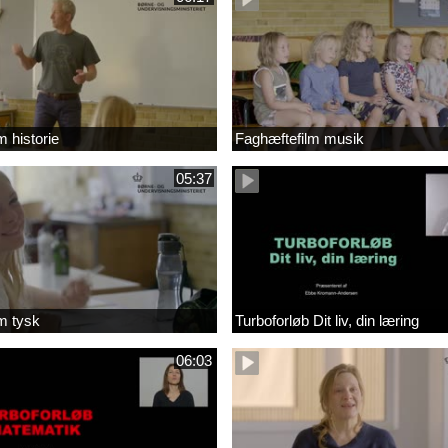
m historie
Faghæftefilm musik
05:37
m tysk
Turboforløb Dit liv, din læring
06:03