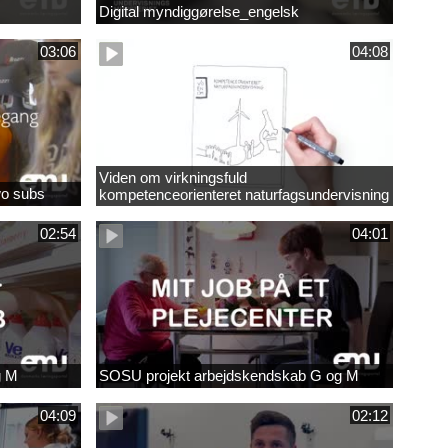
Digital myndiggørelse_engelsk
03:06
04:08
Viden om virkningsfuld
wo subs
kompetenceorienteret naturfagsundervisning
02:54
04:01
g M
SOSU projekt arbejdskendskab G og M
04:09
02:12