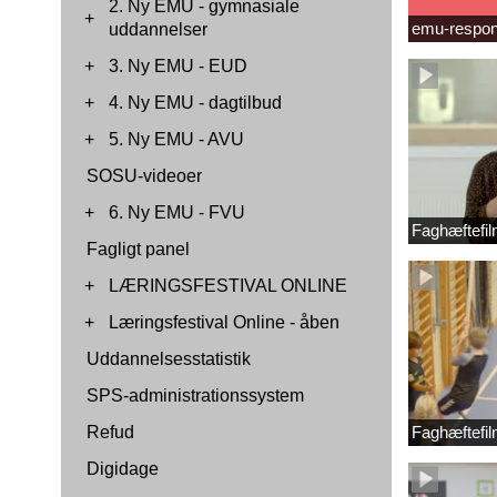
2. Ny EMU - gymnasiale
+
emu-respon
uddannelser
+
3. Ny EMU - EUD
+
4. Ny EMU - dagtilbud
+
5. Ny EMU - AVU
SOSU-videoer
+
6. Ny EMU - FVU
Faghæftefil
Fagligt panel
+
LÆRINGSFESTIVAL ONLINE
+
Læringsfestival Online - åben
Uddannelsesstatistik
SPS-administrationssystem
Refud
Faghæftefil
Digidage