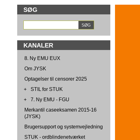
SØG
KANALER
8. Ny EMU EUX
Om JYSK
Optagelser til censorer 2025
+
STIL for STUK
+
7. Ny EMU - FGU
Merkantil caseeksamen 2015-16
(JYSK)
Brugersupport og systemvejledning
STUK - ordblindenetværket