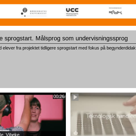
re sprogstart. Målsprog som undervisningssprog
elever fra projektet tidligere sprogstart med fokus på begynderdidakti
00:26
e_Vibeke