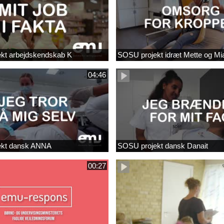
kt arbejdskendskab K
SOSU projekt idræt Mette og Mi
04:46
ekt dansk ANNA
SOSU projekt dansk Danait
00:27