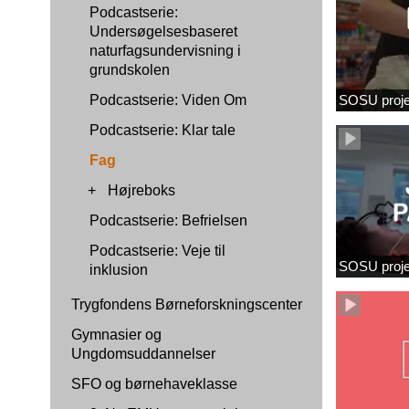
Podcastserie:
Undersøgelsesbaseret
naturfagsundervisning i
grundskolen
Podcastserie: Viden Om
SOSU proje
Podcastserie: Klar tale
Fag
+
Højreboks
Podcastserie: Befrielsen
Podcastserie: Veje til
SOSU proj
inklusion
Trygfondens Børneforskningscenter
Gymnasier og
Ungdomsuddannelser
SFO og børnehaveklasse