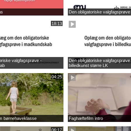
ns
Den obligatoriske valgfagsprøve
18:13
oriske valgfagsprøve -
Den obligatoriske valgfagsprøve 
ab
billedkunst større LK
04:25
lm børnehaveklasse
Faghæftefilm intro
06:17