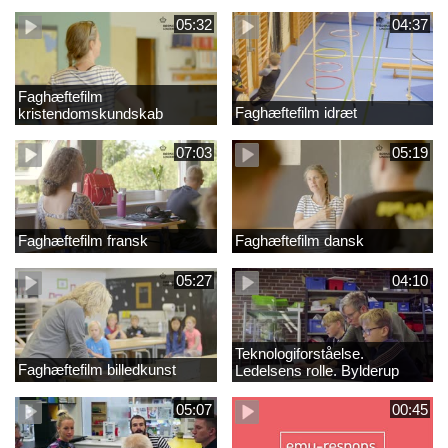
05:32
04:37
Faghæftefilm
Faghæftefilm idræt
kristendomskundskab
07:03
05:19
Faghæftefilm fransk
Faghæftefilm dansk
05:27
04:10
Teknologiforståelse.
Faghæftefilm billedkunst
Ledelsens rolle. Bylderup
Skole
05:07
00:45