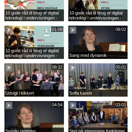
10 gode råd til brug af digital
10 gode råd til brug af digital
teknologi i undervisningen -
teknologi i undervisningen -
råd 3
råd 2
01:08
08:02
10 gode råd til brug af digital
Sang med dynamik
teknologi i undervisningen -
råd 1
08:32
05:01
Udsigt i kikkert
Solfa kanon
04:54
03:01
Smidig stemme
Styr på stemmens funktioner