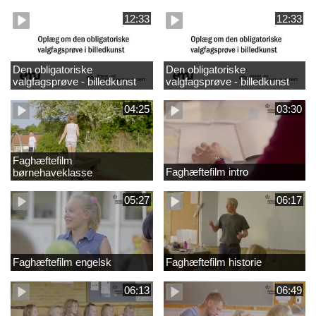
design
madkundskab
12:33
12:33
Den obligatoriske
Den obligatoriske
valgfagsprøve - billedkunst
valgfagsprøve - billedkunst
større LK
04:25
03:30
Faghæftefilm
Faghæftefilm intro
børnehaveklasse
05:27
06:17
Faghæftefilm engelsk
Faghæftefilm historie
06:13
06:49