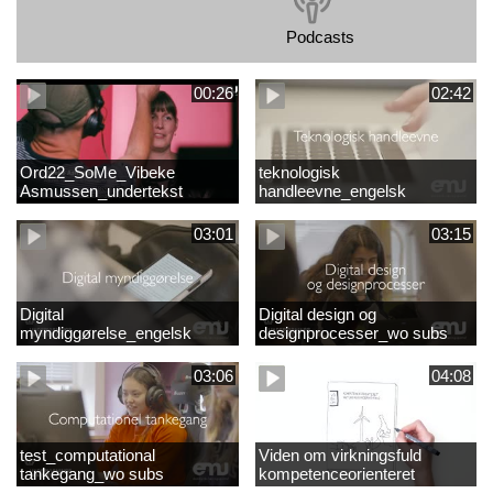
Podcasts
00:26
02:42
Ord22_SoMe_Vibeke
teknologisk
Asmussen_undertekst
handleevne_engelsk
03:01
03:15
Digital
Digital design og
myndiggørelse_engelsk
designprocesser_wo subs
03:06
04:08
test_computational
Viden om virkningsfuld
tankegang_wo subs
kompetenceorienteret
naturfagsundervisning