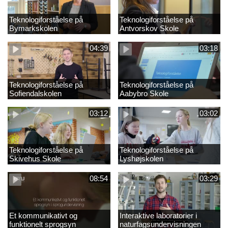
Teknologiforståelse på
Teknologiforståelse på
Bymarkskolen
Antvorskov Skole
04:39
03:18
Teknologiforståelse på
Teknologiforståelse på
Sofiendalskolen
Aabybro Skole
03:12
03:02
Teknologiforståelse på
Teknologiforståelse på
Skivehus Skole
Lyshøjskolen
08:54
03:29
Et kommunikativt og
Interaktive laboratorier i
funktionelt sprogsyn
naturfagsundervisningen