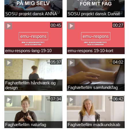
SOSU projekt dansk ANNA
SOSU projekt dansk Danait
00:45
00:27
emu-respons-lang-19-10
emu-respons 19-10-kort
05:37
04:02
Faghæftefilm håndværk og
Faghæftefilm samfundsfag
design
07:34
06:42
Faghæftefilm naturfag
Faghæftefilm madkundskab