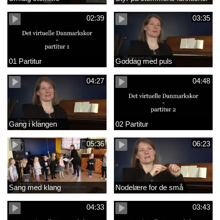
02:39
03:35
01 Partitur
Goddag med puls
04:27
04:48
Gang i klangen
02 Partitur
05:36
06:23
Sang med klang
Nodelære for de små
04:33
03:43