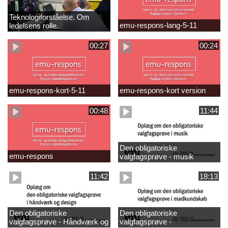
Teknologiforståelse. Om
emu-respons-lang-5-11
ledelsens rolle.
Sofiendalskolen
00:27
00:24
emu-respons-kort-5-11
emu-respons-kort version
00:48
11:44
Den obligatoriske
emu-respons
valgfagsprøve - musik
11:42
18:13
Den obligatoriske
Den obligatoriske
valgfagsprøve - Håndværk og
valgfagsprøve -