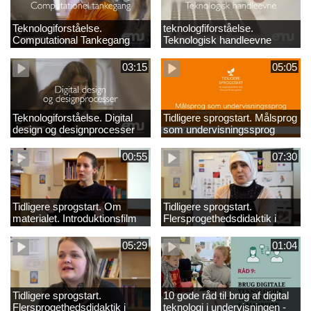
Teknologiforståelse.
teknologfiforståelse.
Computational Tankegang
Teknologisk handleevne
03:15
05:05
Teknologiforståelse. Digital
Tidligere sprogstart. Målsprog
design og designprocesser
som undervisningssprog
00:55
07:30
Tidligere sprogstart. Om
Tidligere sprogstart.
materialet. Introduktionsfilm
Flersprogethedsdidaktik i
fransk og tysk
05:29
01:04
Tidligere sprogstart.
10 gode råd til brug af digital
Flersprogethedsdidaktik i
teknologi i undervisningen -