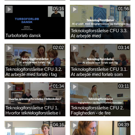
05:16
01:56
Teknologiforståelse CFU 3.3.
Turboforløb dansk
At arbejde med
designprocesser og
makerspaces
02:02
03:14
Teknologiforståelse CFU 3.2.
Teknologiforståelse CFU 3.1.
At arbejde med forløb i fag
At arbejde med forløb som
fag
01:34
03:11
Teknologiforståelse CFU 1.
Teknologiforståelse CFU 2.
Hvorfor teknologiforståelse i
Fagligheden - de fire
folkeskolen?
kompetenceområder
04:16
04:39