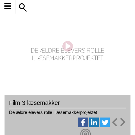
☰
Film 3 læsemakker
De ældre elevers rolle i læsemakkerprojektet