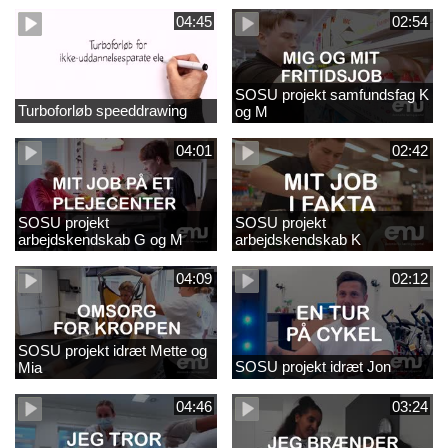
04:45
02:54
SOSU projekt samfundsfag K
Turboforløb speeddrawing
og M
04:01
02:42
SOSU projekt
SOSU projekt
arbejdskendskab G og M
arbejdskendskab K
04:09
02:12
SOSU projekt idræt Mette og
SOSU projekt idræt Jon
Mia
04:46
03:24