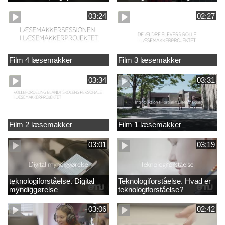
03:24
02:27
Film 4 læsemakker
Film 3 læsemakker
03:34
03:31
Film 2 læsemakker
Film 1 læsemakker
03:01
03:19
teknologiforståelse. Digital
Teknologiforståelse. Hvad er
myndiggørelse
teknologiforståelse?
03:06
02:42