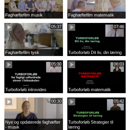
Faghæftefilm musik
Faghæftefilm matematik
05:37
07:46
Faghæftefilm tysk
Turboforløb Dit liv, din læring
05:30
06:03
Turboforløb introvideo
Turboforløb matematik
00:30
05:42
Nye og opdaterede faghæfter
Turboforløb Strategier til
- musik
læring