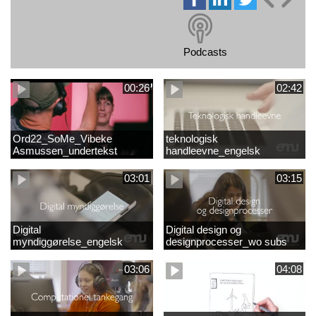
Podcasts
00:26
02:42
Ord22_SoMe_Vibeke
teknologisk
Asmussen_undertekst
handleevne_engelsk
03:01
03:15
Digital
Digital design og
myndiggørelse_engelsk
designprocesser_wo subs
03:06
04:08