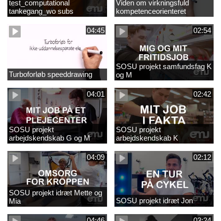
test_computational
Viden om virkningsfuld
tankegang_wo subs
kompetenceorienteret
naturfagsundervisning
04:45
02:54
SOSU projekt samfundsfag K
Turboforløb speeddrawing
og M
04:01
02:42
SOSU projekt
SOSU projekt
arbejdskendskab G og M
arbejdskendskab K
04:09
02:12
SOSU projekt idræt Mette og
SOSU projekt idræt Jon
Mia
04:46
03:24