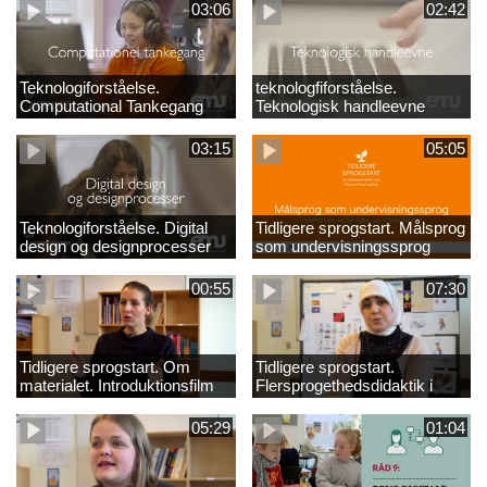
03:06
02:42
Teknologiforståelse.
teknologfiforståelse.
Computational Tankegang
Teknologisk handleevne
03:15
05:05
Teknologiforståelse. Digital
Tidligere sprogstart. Målsprog
design og designprocesser
som undervisningssprog
00:55
07:30
Tidligere sprogstart. Om
Tidligere sprogstart.
materialet. Introduktionsfilm
Flersprogethedsdidaktik i
fransk og tysk
05:29
01:04