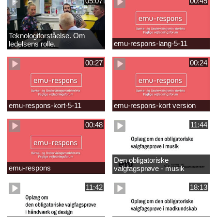
05:07
00:45
Teknologiforståelse. Om
emu-respons-lang-5-11
ledelsens rolle.
Sofiendalskolen
00:27
00:24
emu-respons-kort-5-11
emu-respons-kort version
00:48
11:44
Den obligatoriske
emu-respons
valgfagsprøve - musik
11:42
18:13