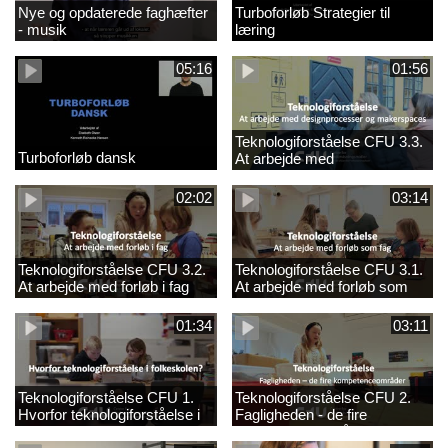
Nye og opdaterede faghæfter
Turboforløb Strategier til
- musik
læring
05:16
01:56
Teknologiforståelse CFU 3.3.
Turboforløb dansk
At arbejde med
designprocesser og
makerspaces
02:02
03:14
Teknologiforståelse CFU 3.2.
Teknologiforståelse CFU 3.1.
At arbejde med forløb i fag
At arbejde med forløb som
fag
01:34
03:11
Teknologiforståelse CFU 1.
Teknologiforståelse CFU 2.
Hvorfor teknologiforståelse i
Fagligheden - de fire
folkeskolen?
kompetenceområder