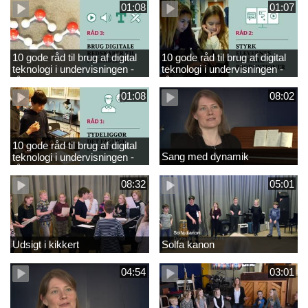
01:08
01:07
10 gode råd til brug af digital
10 gode råd til brug af digital
teknologi i undervisningen -
teknologi i undervisningen -
råd 3
råd 2
01:08
08:02
10 gode råd til brug af digital
Sang med dynamik
teknologi i undervisningen -
råd 1
08:32
05:01
Udsigt i kikkert
Solfa kanon
04:54
03:01