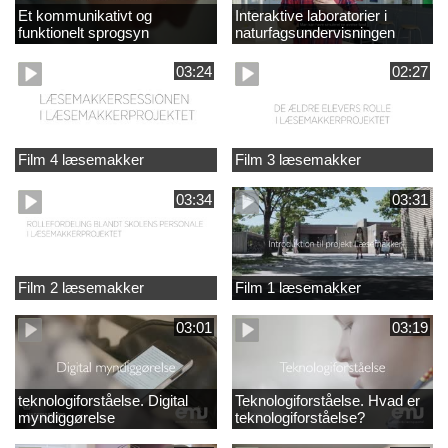
Et kommunikativt og
Interaktive laboratorier i
funktionelt sprogsyn
naturfagsundervisningen
03:24
02:27
Film 4 læsemakker
Film 3 læsemakker
03:34
03:31
Film 2 læsemakker
Film 1 læsemakker
03:01
03:19
teknologiforståelse. Digital
Teknologiforståelse. Hvad er
myndiggørelse
teknologiforståelse?