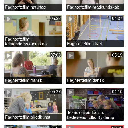
Faghæftefilm naturfag
Faghæftefilm madkundskab
05:32
04:37
Faghæftefilm
Faghæftefilm idræt
kristendomskundskab
07:03
05:19
Faghæftefilm fransk
Faghæftefilm dansk
05:27
04:10
Teknologiforståelse.
Faghæftefilm billedkunst
Ledelsens rolle. Bylderup
Skole