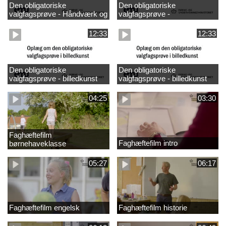
Den obligatoriske
Den obligatoriske
valgfagsprøve - Håndværk og
valgfagsprøve -
design
madkundskab
12:33
12:33
Den obligatoriske
Den obligatoriske
valgfagsprøve - billedkunst
valgfagsprøve - billedkunst
større LK
04:25
03:30
Faghæftefilm
Faghæftefilm intro
børnehaveklasse
05:27
06:17
Faghæftefilm engelsk
Faghæftefilm historie