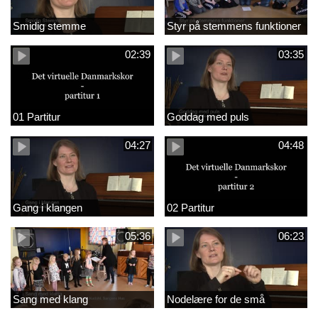
Smidig stemme
Styr på stemmens funktioner
02:39
03:35
01 Partitur
Goddag med puls
04:27
04:48
Gang i klangen
02 Partitur
05:36
06:23
Sang med klang
Nodelære for de små