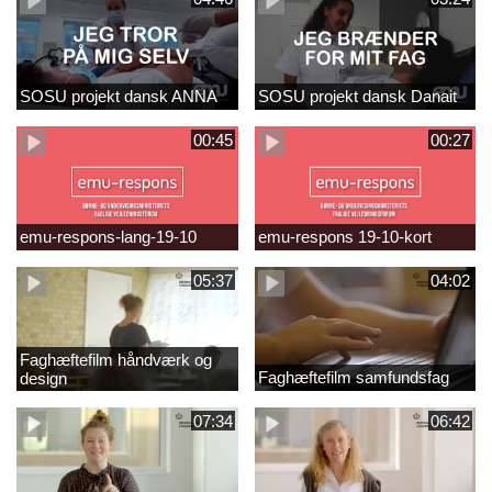
SOSU projekt dansk ANNA
SOSU projekt dansk Danait
00:45
00:27
emu-respons-lang-19-10
emu-respons 19-10-kort
05:37
04:02
Faghæftefilm håndværk og
Faghæftefilm samfundsfag
design
07:34
06:42