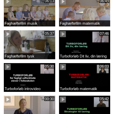
06:13
06:49
Faghæftefilm musik
Faghæftefilm matematik
05:37
07:46
Faghæftefilm tysk
Turboforløb Dit liv, din læring
05:30
06:03
Turboforløb introvideo
Turboforløb matematik
00:30
05:42