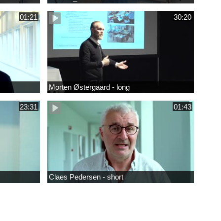
01:21
30:20
Morten Østergaard - long
23:31
01:43
Claes Pedersen - short