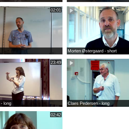
02:01
Morten Østergaard - short
23:49
- long
Claes Pedersen - long
02:42