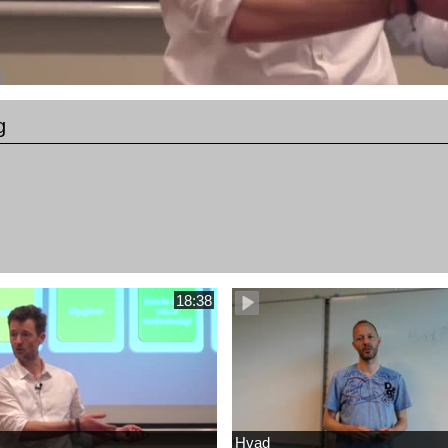
g
18:38
Hvad