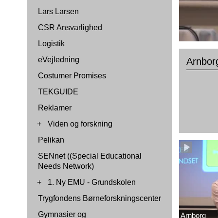
Lars Larsen
CSR Ansvarlighed
Logistik
eVejledning
Arnbor
Costumer Promises
TEKGUIDE
Reklamer
+
Viden og forskning
Pelikan
SENnet ((Special Educational
Needs Network)
+
1. Ny EMU - Grundskolen
Trygfondens Børneforskningscenter
Gymnasier og
Arnborg