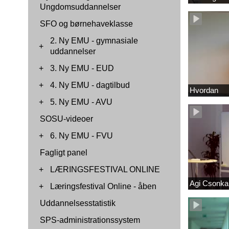
Ungdomsuddannelser
SFO og børnehaveklasse
2. Ny EMU - gymnasiale
+
uddannelser
+
3. Ny EMU - EUD
+
4. Ny EMU - dagtilbud
Hvordan
+
5. Ny EMU - AVU
SOSU-videoer
+
6. Ny EMU - FVU
Fagligt panel
+
LÆRINGSFESTIVAL ONLINE
Agi Csonka 
+
Læringsfestival Online - åben
Uddannelsesstatistik
SPS-administrationssystem