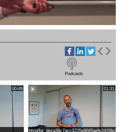
Podcasts
00:49
01:31
Hvorfor_deca36c7acc3725a8665aefe2426fe25.mp4