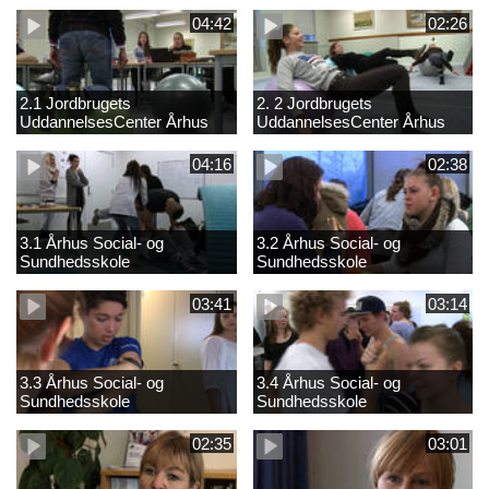
04:42
02:26
2.1 Jordbrugets
2. 2 Jordbrugets
UddannelsesCenter Århus
UddannelsesCenter Århus
04:16
02:38
3.1 Århus Social- og
3.2 Århus Social- og
Sundhedsskole
Sundhedsskole
03:41
03:14
3.3 Århus Social- og
3.4 Århus Social- og
Sundhedsskole
Sundhedsskole
02:35
03:01