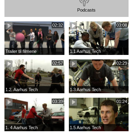
Podcasts
02:32
03:08
Trailer til filmene
1.1 Aarhus Tech
02:57
02:29
1.2. Aarhus Tech
1.3 Aarhus Tech
03:39
01:24
1. 4 Aarhus Tech
1.5 Aarhus Tech