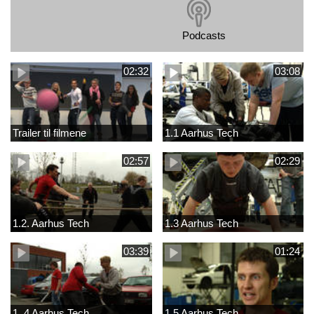
Podcasts
02:32
03:08
Trailer til filmene
1.1 Aarhus Tech
02:57
02:29
1.2. Aarhus Tech
1.3 Aarhus Tech
03:39
01:24
1. 4 Aarhus Tech
1.5 Aarhus Tech