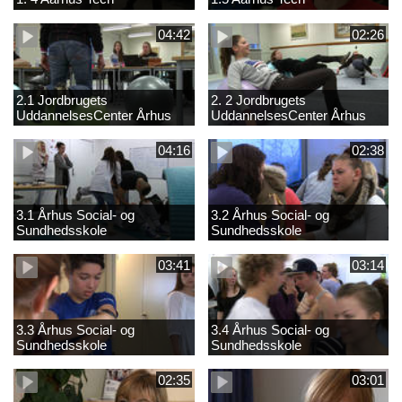
04:42
02:26
2.1 Jordbrugets
2. 2 Jordbrugets
UddannelsesCenter Århus
UddannelsesCenter Århus
04:16
02:38
3.1 Århus Social- og
3.2 Århus Social- og
Sundhedsskole
Sundhedsskole
03:41
03:14
3.3 Århus Social- og
3.4 Århus Social- og
Sundhedsskole
Sundhedsskole
02:35
03:01