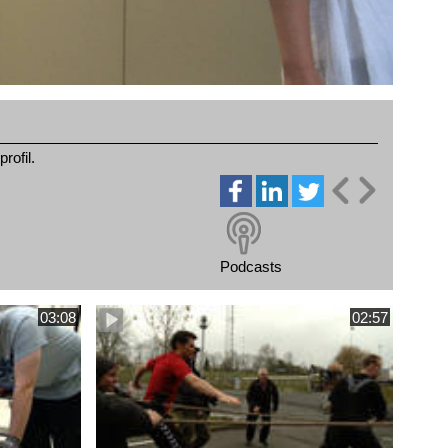
rofil.
Podcasts
03:08
02:57