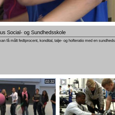
hus Social- og Sundhedsskole
an få målt fedtprocent, kondital, talje- og hofteratio med en sundhedsp
02:32