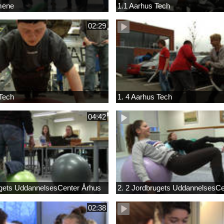
ilmene
1.1 Aarhus Tech
02:29
Tech
1. 4 Aarhus Tech
04:42
ugets UddannelsesCenter Århus
2. 2 Jordbrugets UddannelsesCe
02:38