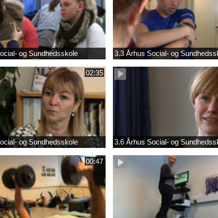
ocial- og Sundhedsskole
3.3 Århus Social- og Sundhedss
02:35
ocial- og Sundhedsskole
3.6 Århus Social- og Sundhedss
00:47