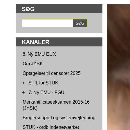
SØG
KANALER
8. Ny EMU EUX
Om JYSK
Optagelser til censorer 2025
+
STIL for STUK
+
7. Ny EMU - FGU
Merkantil caseeksamen 2015-16
(JYSK)
Brugersupport og systemvejledning
STUK - ordblindenetværket