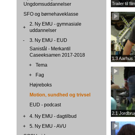
Trailer til f
Ungdomsuddannelser
SFO og børnehaveklasse
2. Ny EMU - gymnasiale
+
uddannelser
-
3. Ny EMU - EUD
Sanistål - Merkantil
Caseeksamen 2017-2018
1.3 Aarhus 
+
Tema
+
Fag
Højreboks
Motion, sundhed og trivsel
EUD - podcast
2.1 Jordbr
+
4. Ny EMU - dagtilbud
+
5. Ny EMU - AVU