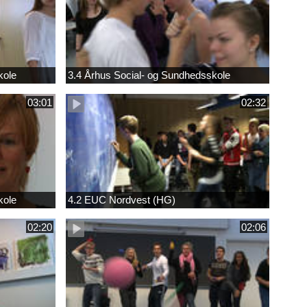
kole
3.4 Århus Social- og Sundhedsskole
03:01
02:32
kole
4.2 EUC Nordvest (HG)
02:20
02:06