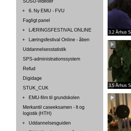
SOSU-videoer
+
6. Ny EMU - FVU
Fagligt panel
+
LÆRINGSFESTIVAL ONLINE
3.2 Århus S
+
Læringsfestival Online - åben
Uddannelsesstatistik
SPS-administrationssystem
Refud
Digidage
3.5 Århus S
STUK_CUK
+
EMU-film til grundskolen
Merkantil caseeksamen - It og
logistik (HTH)
+
Uddannelsesguiden