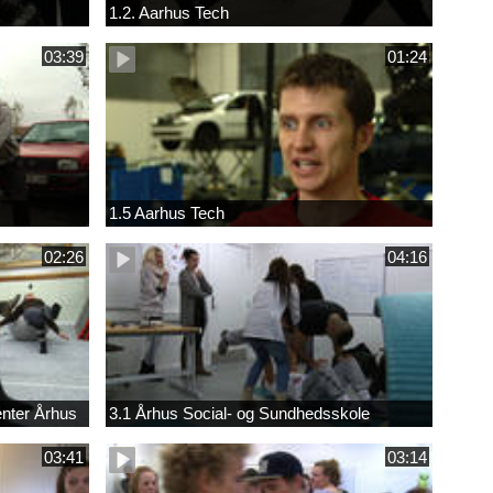
1.2. Aarhus Tech
03:39
01:24
1.5 Aarhus Tech
02:26
04:16
nter Århus
3.1 Århus Social- og Sundhedsskole
03:41
03:14