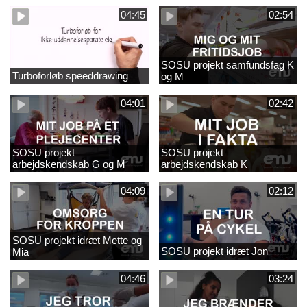
04:45
02:54
SOSU projekt samfundsfag K
Turboforløb speeddrawing
og M
04:01
02:42
SOSU projekt
SOSU projekt
arbejdskendskab G og M
arbejdskendskab K
04:09
02:12
SOSU projekt idræt Mette og
SOSU projekt idræt Jon
Mia
04:46
03:24