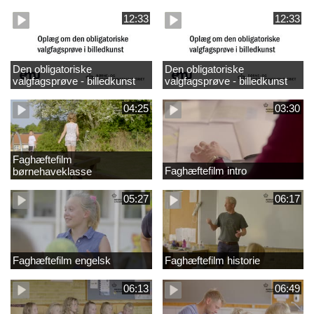
design
madkundskab
12:33
12:33
Den obligatoriske
Den obligatoriske
valgfagsprøve - billedkunst
valgfagsprøve - billedkunst
større LK
04:25
03:30
Faghæftefilm
Faghæftefilm intro
børnehaveklasse
05:27
06:17
Faghæftefilm engelsk
Faghæftefilm historie
06:13
06:49