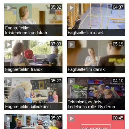
05:32
04:37
Faghæftefilm
Faghæftefilm idræt
kristendomskundskab
07:03
05:19
Faghæftefilm fransk
Faghæftefilm dansk
05:27
04:10
Teknologiforståelse.
Faghæftefilm billedkunst
Ledelsens rolle. Bylderup
Skole
05:07
00:45