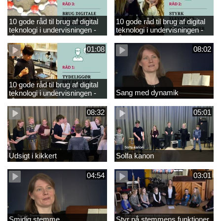
10 gode råd til brug af digital
10 gode råd til brug af digital
teknologi i undervisningen -
teknologi i undervisningen -
råd 3
råd 2
01:08
08:02
10 gode råd til brug af digital
Sang med dynamik
teknologi i undervisningen -
råd 1
08:32
05:01
Udsigt i kikkert
Solfa kanon
04:54
03:01
Smidig stemme
Styr på stemmens funktioner