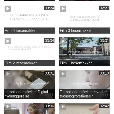
03:24
02:27
Film 4 læsemakker
Film 3 læsemakker
03:34
03:31
Film 2 læsemakker
Film 1 læsemakker
03:01
03:19
teknologiforståelse. Digital
Teknologiforståelse. Hvad er
myndiggørelse
teknologiforståelse?
03:06
02:42