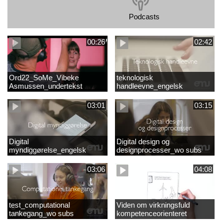
Podcasts
00:26
02:42
Ord22_SoMe_Vibeke
teknologisk
Asmussen_undertekst
handleevne_engelsk
03:01
03:15
Digital
Digital design og
myndiggørelse_engelsk
designprocesser_wo subs
03:06
04:08
test_computational
Viden om virkningsfuld
tankegang_wo subs
kompetenceorienteret
naturfagsundervisning