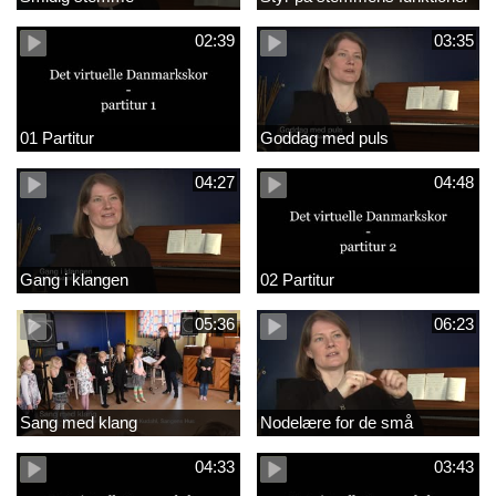
02:39
03:35
01 Partitur
Goddag med puls
04:27
04:48
Gang i klangen
02 Partitur
05:36
06:23
Sang med klang
Nodelære for de små
04:33
03:43