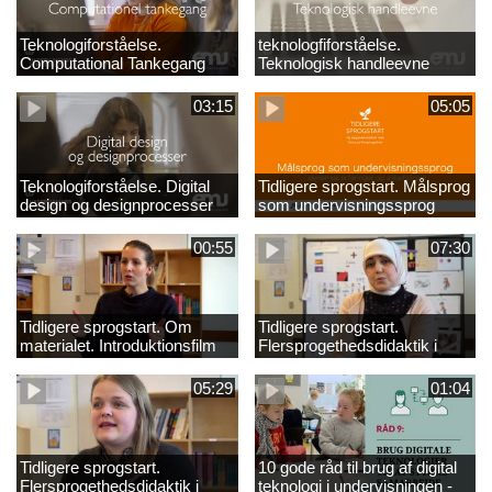
Teknologiforståelse.
teknologfiforståelse.
Computational Tankegang
Teknologisk handleevne
03:15
05:05
Teknologiforståelse. Digital
Tidligere sprogstart. Målsprog
design og designprocesser
som undervisningssprog
00:55
07:30
Tidligere sprogstart. Om
Tidligere sprogstart.
materialet. Introduktionsfilm
Flersprogethedsdidaktik i
fransk og tysk
05:29
01:04
Tidligere sprogstart.
10 gode råd til brug af digital
Flersprogethedsdidaktik i
teknologi i undervisningen -