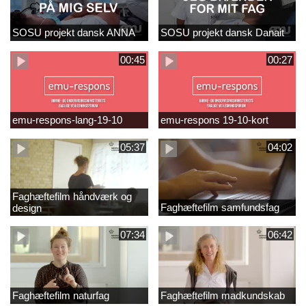
SOSU projekt dansk ANNA
SOSU projekt dansk Danait
00:45
00:27
emu-respons-lang-19-10
emu-respons 19-10-kort
05:37
04:02
Faghæftefilm håndværk og
Faghæftefilm samfundsfag
design
07:34
06:42
Faghæftefilm naturfag
Faghæftefilm madkundskab