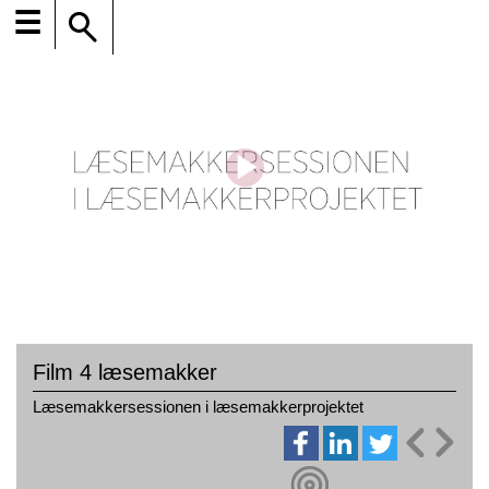
☰
Film 4 læsemakker
Læsemakkersessionen i læsemakkerprojektet