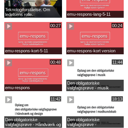
Teknologiforståelse. Om
emu-respons-lang-5-11
ledelsens rolle.
Sofiendalskolen
00:27
00:24
emu-respons-kort-5-11
emu-respons-kort version
00:48
11:44
Den obligatoriske
emu-respons
valgfagsprøve - musik
11:42
18:13
Den obligatoriske
Den obligatoriske
valgfagsprøve - Håndværk og
valgfagsprøve -