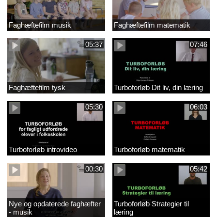
Faghæftefilm musik
Faghæftefilm matematik
05:37
07:46
Faghæftefilm tysk
Turboforløb Dit liv, din læring
05:30
06:03
Turboforløb introvideo
Turboforløb matematik
00:30
05:42
Nye og opdaterede faghæfter
Turboforløb Strategier til
- musik
læring