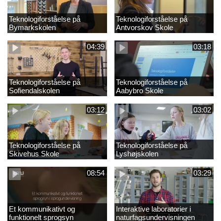
Teknologiforståelse på
Teknologiforståelse på
Bymarkskolen
Antvorskov Skole
04:39
03:18
Teknologiforståelse på
Teknologiforståelse på
Sofiendalskolen
Aabybro Skole
03:12
03:02
Teknologiforståelse på
Teknologiforståelse på
Skivehus Skole
Lyshøjskolen
08:54
03:29
Et kommunikativt og
Interaktive laboratorier i
funktionelt sprogsyn
naturfagsundervisningen