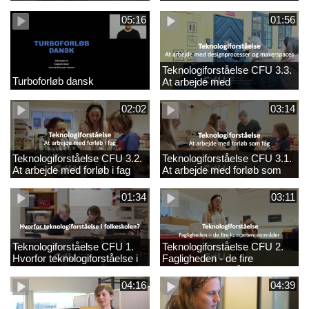
05:16
01:56
Teknologiforståelse CFU 3.3.
Turboforløb dansk
At arbejde med
designprocesser og
makerspaces
02:02
03:14
Teknologiforståelse CFU 3.2.
Teknologiforståelse CFU 3.1.
At arbejde med forløb i fag
At arbejde med forløb som
fag
01:34
03:11
Teknologiforståelse CFU 1.
Teknologiforståelse CFU 2.
Hvorfor teknologiforståelse i
Fagligheden - de fire
folkeskolen?
kompetenceområder
04:16
04:39