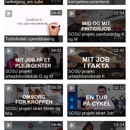
tankegang_wo subs
kompetenceorienteret
naturfagsundervisning
04:45
02:54
SOSU projekt samfundsfag K
Turboforløb speeddrawing
og M
04:01
02:42
SOSU projekt
SOSU projekt
arbejdskendskab G og M
arbejdskendskab K
04:09
02:12
SOSU projekt idræt Mette og
SOSU projekt idræt Jon
Mia
04:46
03:24