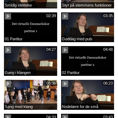
Smidig stemme
Styr på stemmens funktioner
02:39
03:35
01 Partitur
Goddag med puls
04:27
04:48
Gang i klangen
02 Partitur
05:36
06:23
Sang med klang
Nodelære for de små
04:33
03:43