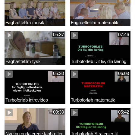
Faghæftefilm musik
Faghæftefilm matematik
05:37
07:46
Faghæftefilm tysk
Turboforløb Dit liv, din læring
05:30
06:03
Turboforløb introvideo
Turboforløb matematik
00:30
05:42
Nye og opdaterede faghæfter
Turboforløb Strategier til