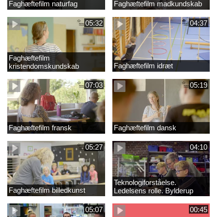
Faghæftefilm naturfag
Faghæftefilm madkundskab
05:32
04:37
Faghæftefilm
Faghæftefilm idræt
kristendomskundskab
07:03
05:19
Faghæftefilm fransk
Faghæftefilm dansk
05:27
04:10
Teknologiforståelse.
Faghæftefilm billedkunst
Ledelsens rolle. Bylderup
Skole
05:07
00:45