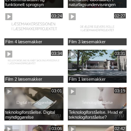
funktionelt sprogsyn
naturfagsundervisningen
03:24
02:27
Film 4 læsemakker
Film 3 læsemakker
03:34
03:31
Film 2 læsemakker
Film 1 læsemakker
03:01
03:19
teknologiforståelse. Digital
Teknologiforståelse. Hvad er
myndiggørelse
teknologiforståelse?
03:06
02:42