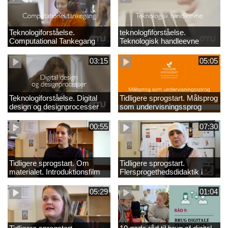
Teknologiforståelse.
teknologfiforståelse.
Computational Tankegang
Teknologisk handleevne
03:15
05:05
Teknologiforståelse. Digital
Tidligere sprogstart. Målsprog
design og designprocesser
som undervisningssprog
00:55
07:30
Tidligere sprogstart. Om
Tidligere sprogstart.
materialet. Introduktionsfilm
Flersprogethedsdidaktik i
fransk og tysk
05:29
01:04