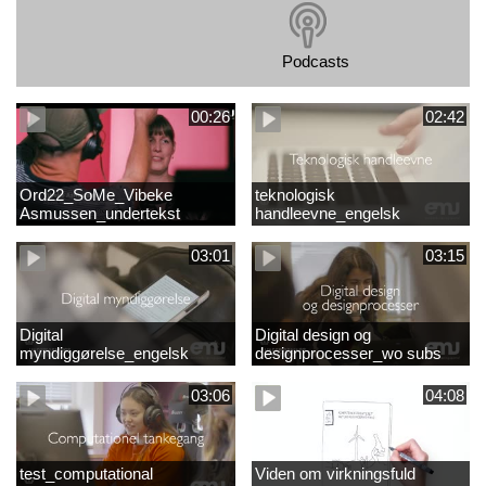
Podcasts
00:26
02:42
Ord22_SoMe_Vibeke
teknologisk
Asmussen_undertekst
handleevne_engelsk
03:01
03:15
Digital
Digital design og
myndiggørelse_engelsk
designprocesser_wo subs
03:06
04:08
test_computational
Viden om virkningsfuld