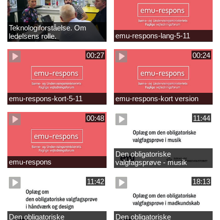
Teknologiforståelse. Om
emu-respons-lang-5-11
ledelsens rolle.
Sofiendalskolen
00:27
00:24
emu-respons-kort-5-11
emu-respons-kort version
00:48
11:44
Den obligatoriske
emu-respons
valgfagsprøve - musik
11:42
18:13
Den obligatoriske
Den obligatoriske