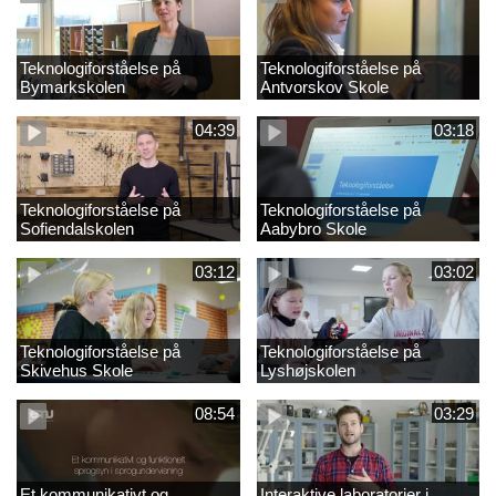
Teknologiforståelse på
Teknologiforståelse på
Bymarkskolen
Antvorskov Skole
04:39
03:18
Teknologiforståelse på
Teknologiforståelse på
Sofiendalskolen
Aabybro Skole
03:12
03:02
Teknologiforståelse på
Teknologiforståelse på
Skivehus Skole
Lyshøjskolen
08:54
03:29
Et kommunikativt og
Interaktive laboratorier i