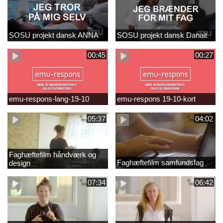
SOSU projekt dansk ANNA
SOSU projekt dansk Danait
00:45
00:27
emu-respons-lang-19-10
emu-respons 19-10-kort
05:37
04:02
Faghæftefilm håndværk og
Faghæftefilm samfundsfag
design
07:34
06:42