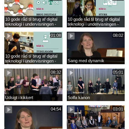
10 gode råd til brug af digital
10 gode råd til brug af digital
teknologi i undervisningen -
teknologi i undervisningen -
råd 3
råd 2
01:08
08:02
10 gode råd til brug af digital
Sang med dynamik
teknologi i undervisningen -
råd 1
08:32
05:01
Udsigt i kikkert
Solfa kanon
04:54
03:01