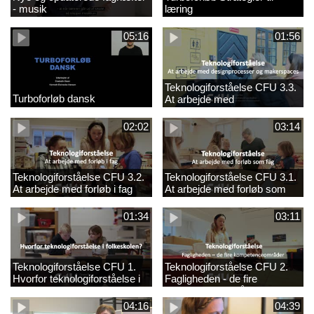
- musik
læring
05:16
01:56
Teknologiforståelse CFU 3.3.
Turboforløb dansk
At arbejde med
designprocesser og
makerspaces
02:02
03:14
Teknologiforståelse CFU 3.2.
Teknologiforståelse CFU 3.1.
At arbejde med forløb i fag
At arbejde med forløb som
fag
01:34
03:11
Teknologiforståelse CFU 1.
Teknologiforståelse CFU 2.
Hvorfor teknologiforståelse i
Fagligheden - de fire
folkeskolen?
kompetenceområder
04:16
04:39