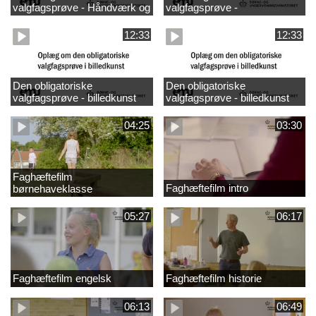
valgfagsprøve - Håndværk og
valgfagsprøve -
design
madkundskab
12:33
12:33
Den obligatoriske
Den obligatoriske
valgfagsprøve - billedkunst
valgfagsprøve - billedkunst
større LK
04:25
03:30
Faghæftefilm
Faghæftefilm intro
børnehaveklasse
05:27
06:17
Faghæftefilm engelsk
Faghæftefilm historie
06:13
06:49