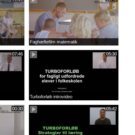
Faghæftefilm matematik
07:46
05:30
Turboforløb introvideo
00:30
05:42