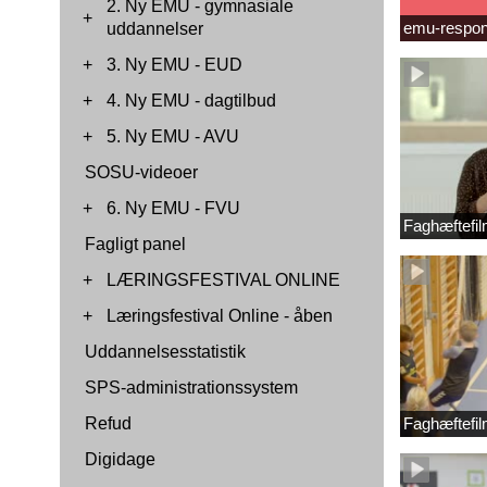
2. Ny EMU - gymnasiale
+
emu-respon
uddannelser
+
3. Ny EMU - EUD
+
4. Ny EMU - dagtilbud
+
5. Ny EMU - AVU
SOSU-videoer
+
6. Ny EMU - FVU
Faghæftefil
Fagligt panel
+
LÆRINGSFESTIVAL ONLINE
+
Læringsfestival Online - åben
Uddannelsesstatistik
SPS-administrationssystem
Refud
Faghæftefil
Digidage