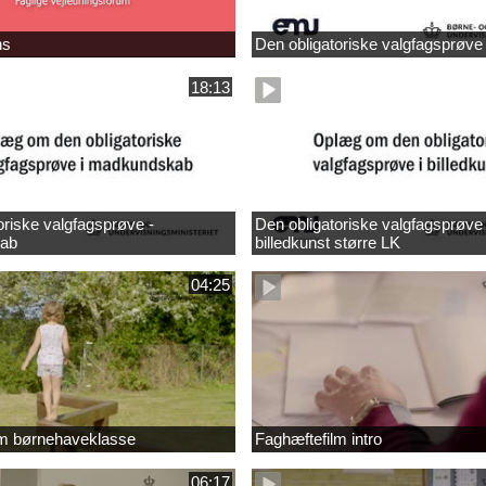
ns
Den obligatoriske valgfagsprøve
18:13
oriske valgfagsprøve -
Den obligatoriske valgfagsprøve 
ab
billedkunst større LK
04:25
lm børnehaveklasse
Faghæftefilm intro
06:17