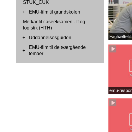
STUK_CUK
+
EMU-film til grundskolen
Merkantil caseeksamen - It og
logistik (HTH)
Faghæftefil
+
Uddannelsesguiden
EMU-film til de tværgående
+
temaer
emu-respon