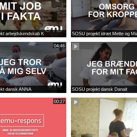
kt arbejdskendskab K
SOSU projekt idræt Mette og Mi
04:46
ekt dansk ANNA
SOSU projekt dansk Danait
00:27