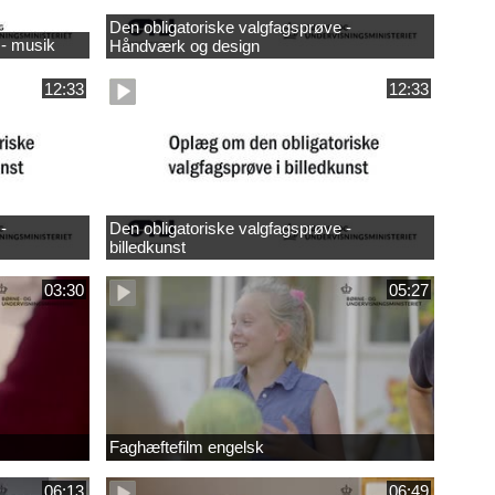
Den obligatoriske valgfagsprøve -
 - musik
Håndværk og design
12:33
12:33
-
Den obligatoriske valgfagsprøve -
billedkunst
03:30
05:27
Faghæftefilm engelsk
06:13
06:49