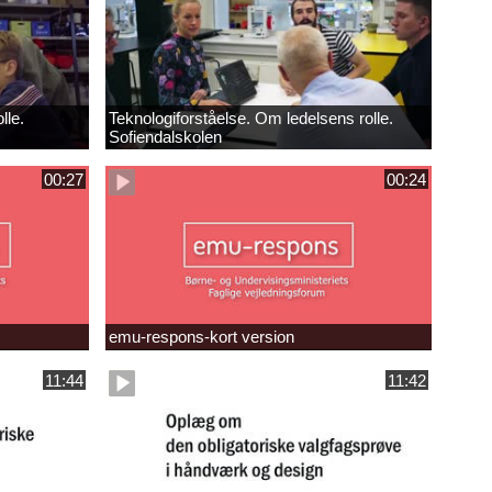
lle.
Teknologiforståelse. Om ledelsens rolle.
Sofiendalskolen
00:27
00:24
emu-respons-kort version
11:44
11:42