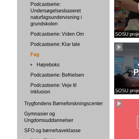
Podcastserie:
Undersøgelsesbaseret
naturfagsundervisning i
grundskolen
Podcastserie: Viden Om
SOSU proje
Podcastserie: Klar tale
Fag
+
Højreboks
Podcastserie: Befrielsen
Podcastserie: Veje til
SOSU proj
inklusion
Trygfondens Børneforskningscenter
Gymnasier og
Ungdomsuddannelser
SFO og børnehaveklasse