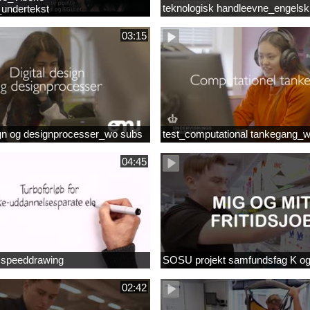
teknologisk handleevne_engelsk
undertekst
03:15
ign og designprocesser_wo subs
test_computational tankegang_
04:45
b speeddrawing
SOSU projekt samfundsfag K o
02:42