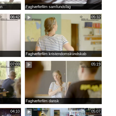
gn
Faghæftefilm samfundsfag
06:42
05:32
Faghæftefilm kristendomskundskab
07:03
05:19
Faghæftefilm dansk
04:10
05:07