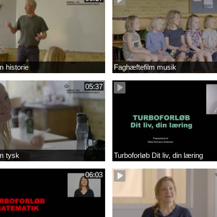
m historie
Faghæftefilm musik
05:37
m tysk
Turboforløb Dit liv, din læring
06:03