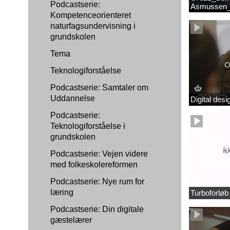
Podcastserie:
Asmussen_
Kompetenceorienteret
naturfagsundervisning i
grundskolen
Tema
Teknologiforståelse
Podcastserie: Samtaler om
Uddannelse
Digital des
Podcastserie:
Teknologiforståelse i
grundskolen
Podcastserie: Vejen videre
med folkeskolereformen
Podcastserie: Nye rum for
læring
Turboforlø
Podcastserie: Din digitale
gæstelærer