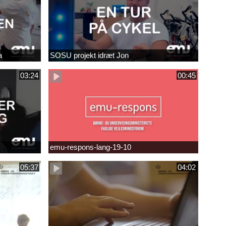
a
SOSU projekt idræt Jon
03:24
00:45
emu-respons-lang-19-10
05:37
04:02