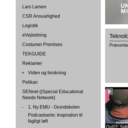
Lars Larsen
CSR Ansvarlighed
Logistik
eVejledning
Teknolo
Costumer Promises
Præsentat
TEKGUIDE
Reklamer
+
Viden og forskning
Pelikan
SENnet ((Special Educational
Needs Network)
-
1. Ny EMU - Grundskolen
Podcastserie: Inspiration til
fagligt løft
Ord22_SoM