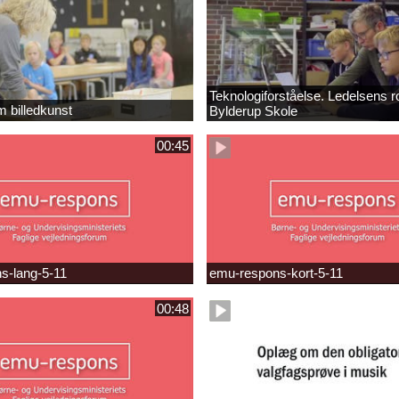
Teknologiforståelse. Ledelsens ro
m billedkunst
Bylderup Skole
00:45
s-lang-5-11
emu-respons-kort-5-11
00:48