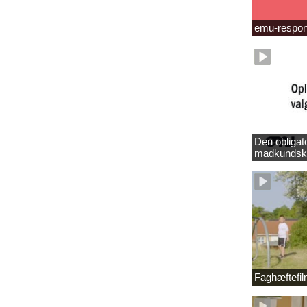
emu-respo
Den obligat
madkundsk
Faghæftefi