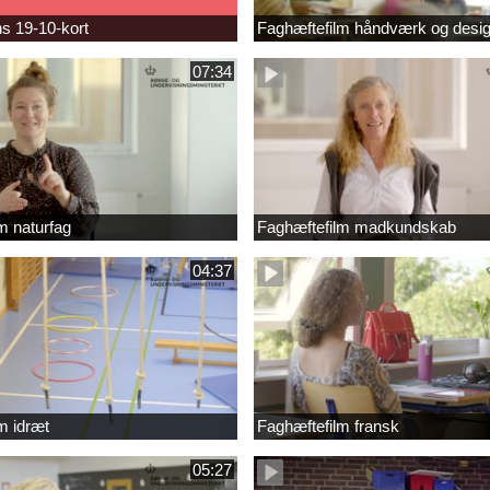
s 19-10-kort
Faghæftefilm håndværk og desi
07:34
m naturfag
Faghæftefilm madkundskab
04:37
m idræt
Faghæftefilm fransk
05:27