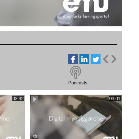
Podcasts
02:42
03:01