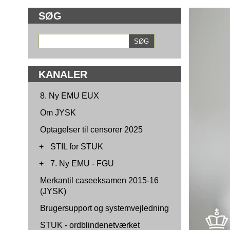
SØG
KANALER
8. Ny EMU EUX
Om JYSK
Optagelser til censorer 2025
+
STIL for STUK
+
7. Ny EMU - FGU
Merkantil caseeksamen 2015-16
(JYSK)
Brugersupport og systemvejledning
STUK - ordblindenetværket