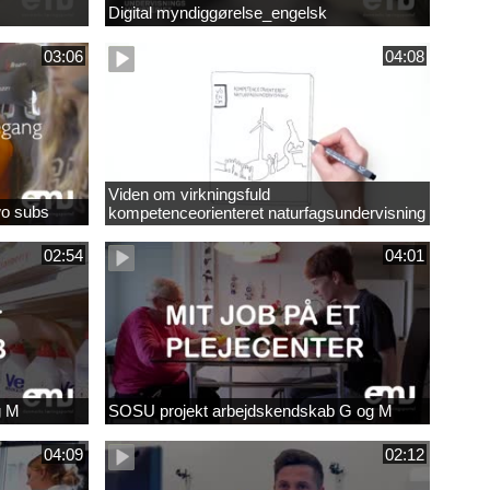
Digital myndiggørelse_engelsk
03:06
04:08
Viden om virkningsfuld
wo subs
kompetenceorienteret naturfagsundervisning
02:54
04:01
g M
SOSU projekt arbejdskendskab G og M
04:09
02:12