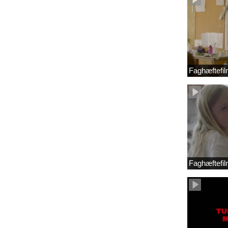
Faghæftefil
Faghæftefil