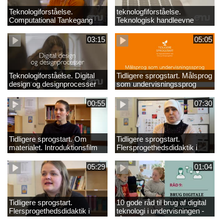
Teknologiforståelse.
teknologfiforståelse.
Computational Tankegang
Teknologisk handleevne
03:15
05:05
Teknologiforståelse. Digital
Tidligere sprogstart. Målsprog
design og designprocesser
som undervisningssprog
00:55
07:30
Tidligere sprogstart. Om
Tidligere sprogstart.
materialet. Introduktionsfilm
Flersprogethedsdidaktik i
fransk og tysk
05:29
01:04
Tidligere sprogstart.
10 gode råd til brug af digital
Flersprogethedsdidaktik i
teknologi i undervisningen -
engelsk
råd 9