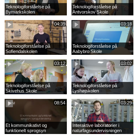
Teknologiforståelse på
Teknologiforståelse på
Bymarkskolen
Antvorskov Skole
04:39
03:18
Teknologiforståelse på
Teknologiforståelse på
Sofiendalskolen
Aabybro Skole
03:12
03:02
Teknologiforståelse på
Teknologiforståelse på
Skivehus Skole
Lyshøjskolen
08:54
03:29
Et kommunikativt og
Interaktive laboratorier i
funktionelt sprogsyn
naturfagsundervisningen