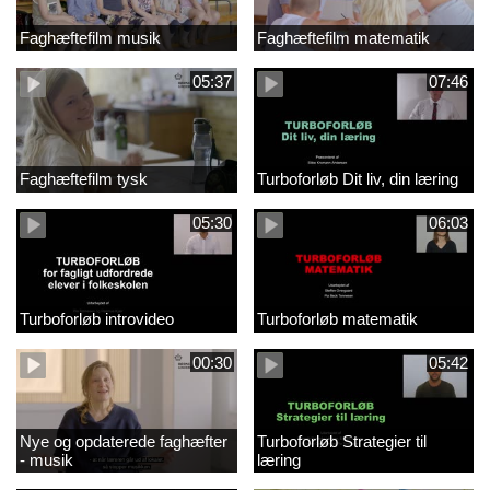
Faghæftefilm musik
Faghæftefilm matematik
05:37
07:46
Faghæftefilm tysk
Turboforløb Dit liv, din læring
05:30
06:03
Turboforløb introvideo
Turboforløb matematik
00:30
05:42
Nye og opdaterede faghæfter
Turboforløb Strategier til
- musik
læring