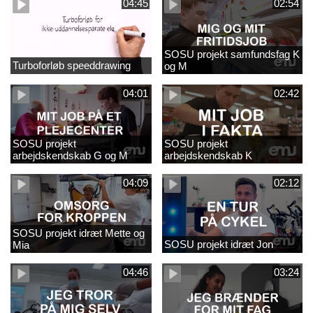
04:45
02:54
SOSU projekt samfundsfag K
Turboforløb speeddrawing
og M
04:01
02:42
SOSU projekt
SOSU projekt
arbejdskendskab G og M
arbejdskendskab K
04:09
02:12
SOSU projekt idræt Mette og
SOSU projekt idræt Jon
Mia
04:46
03:24