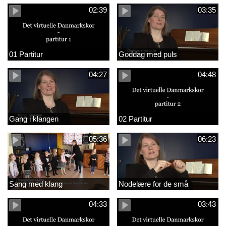
02:39
03:35
01 Partitur
Goddag med puls
04:27
04:48
Gang i klangen
02 Partitur
05:36
06:23
Sang med klang
Nodelære for de små
04:33
03:43