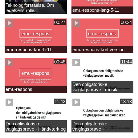
Teknologiforståelse. Om
emu-respons-lang-5-11
ledelsens rolle.
Sofiendalskolen
00:27
00:24
emu-respons-kort-5-11
emu-respons-kort version
00:48
11:44
Den obligatoriske
emu-respons
valgfagsprøve - musik
11:42
18:13
Den obligatoriske
Den obligatoriske
valgfagsprøve - Håndværk og
valgfagsprøve -
design
madkundskab