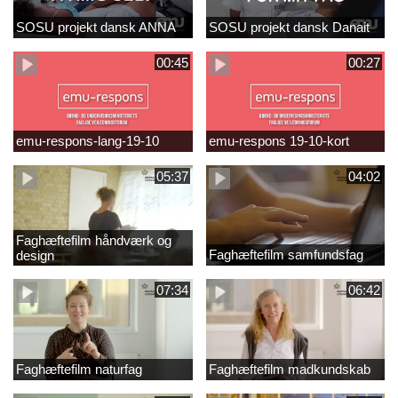
SOSU projekt dansk ANNA
SOSU projekt dansk Danait
00:45
00:27
emu-respons-lang-19-10
emu-respons 19-10-kort
05:37
04:02
Faghæftefilm håndværk og
Faghæftefilm samfundsfag
design
07:34
06:42
Faghæftefilm naturfag
Faghæftefilm madkundskab