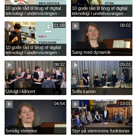
10 gode råd til brug af digital
10 gode råd til brug af digital
teknologi i undervisningen -
teknologi i undervisningen -
råd 3
råd 2
01:08
08:02
10 gode råd til brug af digital
Sang med dynamik
teknologi i undervisningen -
råd 1
08:32
05:01
Udsigt i kikkert
Solfa kanon
04:54
03:01
Smidig stemme
Styr på stemmens funktioner