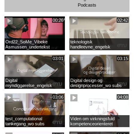
Podcasts
00:26
02:42
Ord22_SoMe_Vibeke
teknologisk
Asmussen_undertekst
handleevne_engelsk
03:01
03:15
Digital
Digital design og
myndiggørelse_engelsk
designprocesser_wo subs
03:06
04:08
test_computational
Viden om virkningsfuld
tankegang_wo subs
kompetenceorienteret
naturfagsundervisning