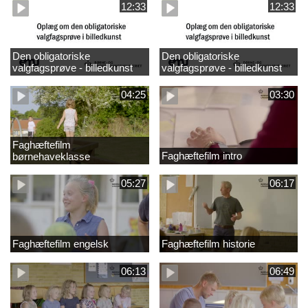
12:33
12:33
Den obligatoriske
Den obligatoriske
valgfagsprøve - billedkunst
valgfagsprøve - billedkunst
større LK
04:25
03:30
Faghæftefilm
Faghæftefilm intro
børnehaveklasse
05:27
06:17
Faghæftefilm engelsk
Faghæftefilm historie
06:13
06:49