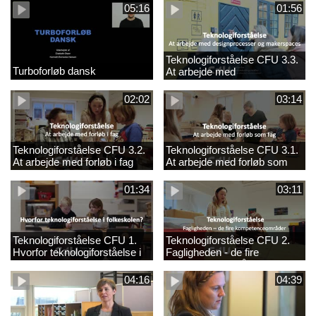
05:16
01:56
Teknologiforståelse CFU 3.3.
Turboforløb dansk
At arbejde med
designprocesser og
makerspaces
02:02
03:14
Teknologiforståelse CFU 3.2.
Teknologiforståelse CFU 3.1.
At arbejde med forløb i fag
At arbejde med forløb som
fag
01:34
03:11
Teknologiforståelse CFU 1.
Teknologiforståelse CFU 2.
Hvorfor teknologiforståelse i
Fagligheden - de fire
folkeskolen?
kompetenceområder
04:16
04:39