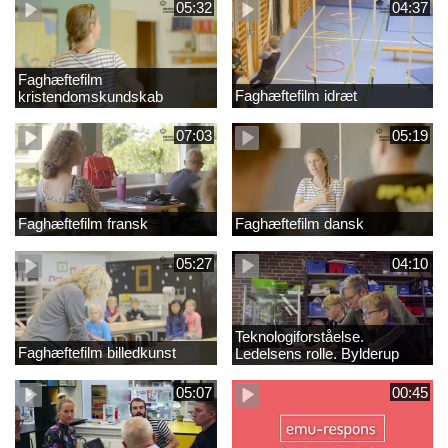
05:32
04:37
Faghæftefilm
Faghæftefilm idræt
kristendomskundskab
07:03
05:19
Faghæftefilm fransk
Faghæftefilm dansk
05:27
04:10
Teknologiforståelse.
Faghæftefilm billedkunst
Ledelsens rolle. Bylderup
Skole
05:07
00:45