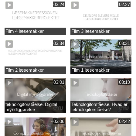
03:24
02:27
Film 4 læsemakker
Film 3 læsemakker
03:34
03:31
Film 2 læsemakker
Film 1 læsemakker
03:01
03:19
teknologiforståelse. Digital
Teknologiforståelse. Hvad er
myndiggørelse
teknologiforståelse?
03:06
02:42