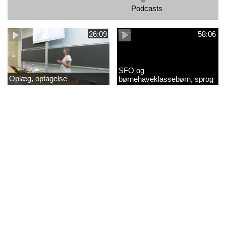
Podcasts
26:09
58:06
SFO og
Oplæg, optagelse
børnehaveklassebørn, sprog