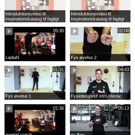
Introduktionsvideo til
Introduktionsvideo til
inspirationskatalog til fagligt
inspirationskatalog til fagligt
løft_tilrettet
løft
05:30
02:08
cadiaN
Fys øvelse 2
01:31
04:43
Fys øvelse 1
Fysioterapeut intro Heroic
01:36
05:13
mental coach
ny flow