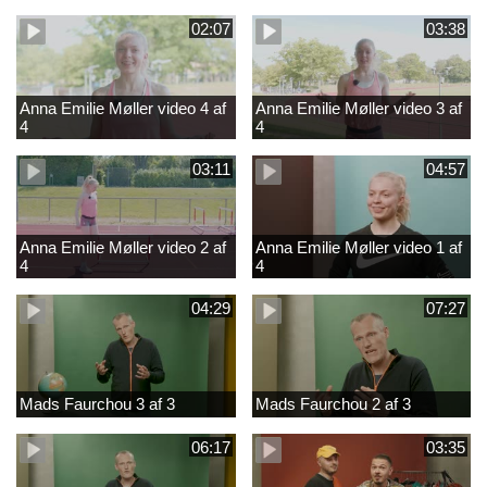
02:07
03:38
Anna Emilie Møller video 4 af
Anna Emilie Møller video 3 af
4
4
03:11
04:57
Anna Emilie Møller video 2 af
Anna Emilie Møller video 1 af
4
4
04:29
07:27
Mads Faurchou 3 af 3
Mads Faurchou 2 af 3
06:17
03:35