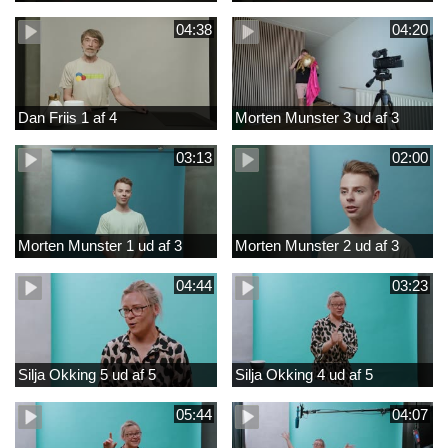
04:38
04:20
Dan Friis 1 af 4
Morten Munster 3 ud af 3
03:13
02:00
Morten Munster 1 ud af 3
Morten Munster 2 ud af 3
04:44
03:23
Silja Okking 5 ud af 5
Silja Okking 4 ud af 5
05:44
04:07