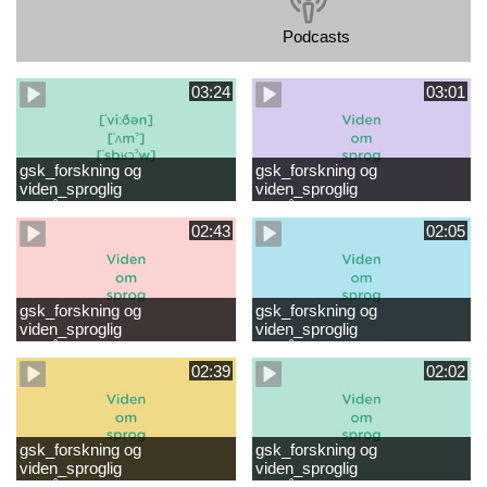
Podcasts
03:24
03:01
gsk_forskning og
gsk_forskning og
viden_sproglig
viden_sproglig
forståelse_VUC Rambøll
forståelse_Støt dit barns
læsevanskeligheder.mp4
første læsning 6-8 år.mp4
02:43
02:05
gsk_forskning og
gsk_forskning og
viden_sproglig
viden_sproglig
forståelse_Støt dit barns
forståelse_Snak med dit barn
fortsatte læsning 8-10 år.mp4
6 mdr-2 år.mp4
02:39
02:02
gsk_forskning og
gsk_forskning og
viden_sproglig
viden_sproglig
forståelse_Snak med dit barn
forståelse_Snak med din