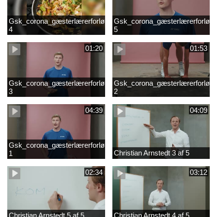
Gsk_corona_gæsterlærerforløb_Axelsen_del
Gsk_corona_gæsterlærerforløb_
4
5
01:20
01:53
Gsk_corona_gæsterlærerforløb_Axelsen_del
Gsk_corona_gæsterlærerforløb_
3
2
04:39
04:09
Gsk_corona_gæsterlærerforløb_Axelsen_del
Christian Arnstedt 3 af 5
1
02:34
03:12
Christian Arnstedt 5 af 5
Christian Arnstedt 4 af 5