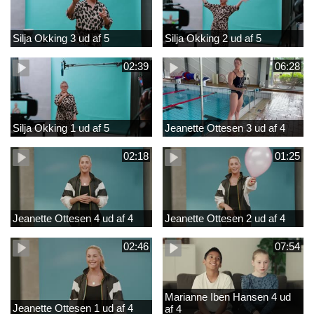
Silja Okking 3 ud af 5
Silja Okking 2 ud af 5
02:39
06:28
Silja Okking 1 ud af 5
Jeanette Ottesen 3 ud af 4
02:18
01:25
Jeanette Ottesen 4 ud af 4
Jeanette Ottesen 2 ud af 4
02:46
07:54
Marianne Iben Hansen 4 ud
Jeanette Ottesen 1 ud af 4
af 4