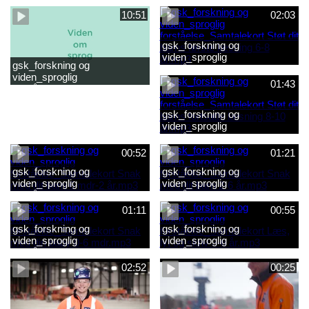
2-6 år.mp4
baby 0-6 mdr.mp4
10:51
02:03
gsk_forskning og
viden_sproglig
gsk_forskning og
forståelse_Samtalekort Støt
viden_sproglig
dit barns første læsning 6-8
01:43
forståelse_Barnets sproglige
år.mp3
udvikling 0-10 år_samlet
film.mp4
gsk_forskning og
viden_sproglig
forståelse_Samtalekort Støt
dit barns fortsatte læsning 8-
00:52
01:21
10 år.mp3
gsk_forskning og
gsk_forskning og
viden_sproglig
viden_sproglig
forståelse_Samtalekort Snak
forståelse_Samtalekort Snak
med dit barn 6 mdr-2 år.mp3
med dit barn 2-6 år.mp3
01:11
00:55
gsk_forskning og
gsk_forskning og
viden_sproglig
viden_sproglig
forståelse_Samtalekort Snak
forståelse_Samtalekort Læs,
med din baby 0-6 mdr.mp3
lyt og skriv 3-6 år.mp3
02:52
00:25