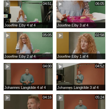
04:51
06:05
Josefine Eiby 4 af 4
Josefine Eiby 3 af 4
05:05
02:58
Josefine Eiby 2 af 4
Josefine Eiby 1 af 4
04:00
04:52
Johannes Langkilde 4 af 4
Johannes Langkilde 3 af 4
04:16
05:24