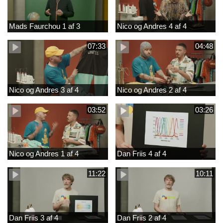
Mads Faurchou 1 af 3
Nico og Andres 4 af 4
07:33
04:48
Nico og Andres 3 af 4
Nico og Andres 2 af 4
03:52
03:26
Nico og Andres 1 af 4
Dan Friis 4 af 4
11:22
10:11
Dan Friis 3 af 4
Dan Friis 2 af 4