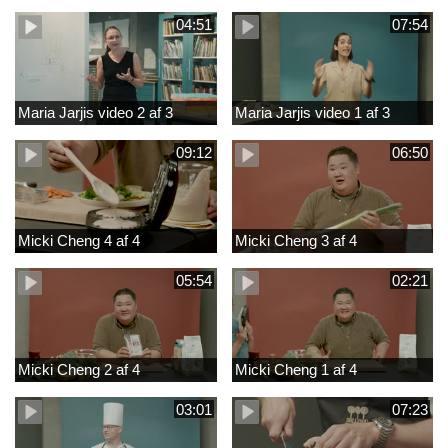
04:51
07:54
Maria Jarjis video 2 af 3
Maria Jarjis video 1 af 3
09:12
06:50
Micki Cheng 4 af 4
Micki Cheng 3 af 4
05:54
02:21
Micki Cheng 2 af 4
Micki Cheng 1 af 4
03:01
07:23