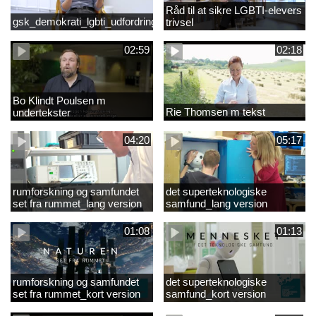
Råd til at sikre LGBTI-elevers
gsk_demokrati_lgbti_udfordringer
trivsel
02:59
02:18
Bo Klindt Poulsen m
Rie Thomsen m tekst
undertekster
04:20
05:17
rumforskning og samfundet
det superteknologiske
set fra rummet_lang version
samfund_lang version
01:08
01:13
rumforskning og samfundet
det superteknologiske
set fra rummet_kort version
samfund_kort version