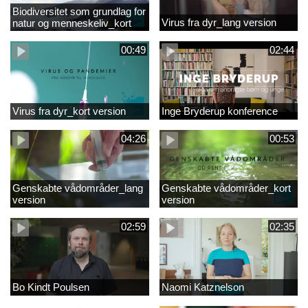
Biodiversitet som grundlag for
Virus fra dyr_lang version
natur og menneskeliv_kort
version
00:49
02:44
Virus fra dyr_kort version
Inge Bryderup konference
04:26
00:53
Genskabte vådområder_lang
Genskabte vådområder_kort
version
version
02:59
02:35
Bo Kindt Poulsen
Naomi Katznelson