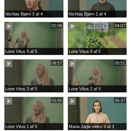
Nichlas Bjørn 3 af 4
Nichlas Bjørn 1 af 4
02:08
04:07
Lone Vitus 5 af 5
Lone Vitus 4 af 5
08:57
05:51
Lone Vitus 3 af 5
Lone Vitus 2 af 5
03:55
05:37
Lone Vitus 1 af 5
Maria Jarjis video 3 af 3