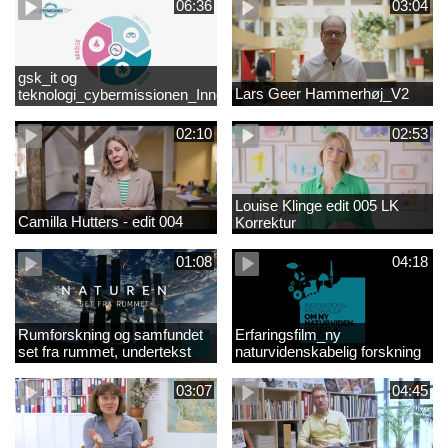
06:36
03:04
gsk_it og
Lars Geer Hammerhøj_V2
teknologi_cybermissionen_Innovationscirklen
02:10
02:53
Louise Klinge edit 005 LK
Camilla Hutters - edit 004
Korrektur
01:08
04:18
Rumforskning og samfundet
Erfaringsfilm_ny
set fra rummet, undertekst
naturvidenskabelig forskning
03:07
04:45