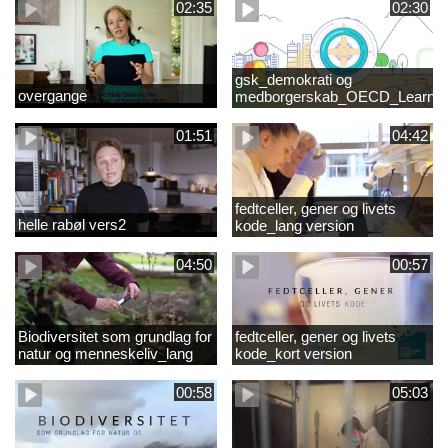
02:35
02:30
gsk_demokrati og
overgange
medborgerskab_OECD_Learnin
Compass 2030
01:51
04:42
fedtceller, gener og livets
helle rabøl vers2
kode_lang version
04:50
00:57
Biodiversitet som grundlag for
fedtceller, gener og livets
natur og menneskeliv_lang
kode_kort version
version
00:58
05:03