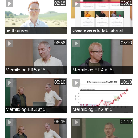
02:18
03:01
rie thomsen
Gæstelærerforløb tutorial
06:56
05:10
Mernild og Elf 5 af 5
Mernild og Elf 4 af 5
05:16
10:18
Mernild og Elf 3 af 5
Mernild og Elf 2 af 5
06:45
04:12