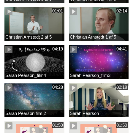
01:01
02:14
Christian Arnstedt 2 af 5
Christian Arnstedt 1 af 5
04:19
04:41
Sarah Pearson_film4
Sarah Pearson_film3
04:28
02:18
Sarah Pearson film 2
Sarah Pearson
01:59
01:59