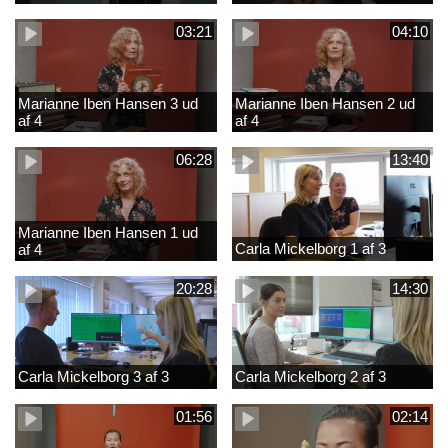
03:21
04:10
Marianne Iben Hansen 3 ud
Marianne Iben Hansen 2 ud
af 4
af 4
06:28
13:40
Marianne Iben Hansen 1 ud
Carla Mickelborg 1 af 3
af 4
20:28
14:30
Carla Mickelborg 3 af 3
Carla Mickelborg 2 af 3
01:56
02:14