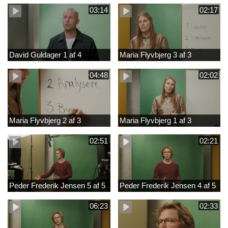
03:14
02:17
David Guldager 1 af 4
Maria Flyvbjerg 3 af 3
04:48
02:02
Maria Flyvbjerg 2 af 3
Maria Flyvbjerg 1 af 3
02:51
02:21
Peder Frederik Jensen 5 af 5
Peder Frederik Jensen 4 af 5
06:23
02:33