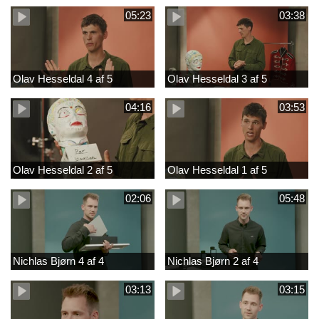
05:23
03:38
Olav Hesseldal 4 af 5
Olav Hesseldal 3 af 5
04:16
03:53
Olav Hesseldal 2 af 5
Olav Hesseldal 1 af 5
02:06
05:48
Nichlas Bjørn 4 af 4
Nichlas Bjørn 2 af 4
03:13
03:15