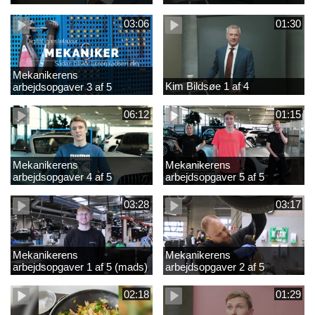
03:06
01:30
Mekanikerens
Kim Bildsøe 1 af 4
arbejdsopgaver 3 af 5
(lærepladssøgning)
06:12
01:15
Mekanikerens
Mekanikerens
arbejdsopgaver 4 af 5
arbejdsopgaver 5 af 5
(Frederik Vesti)
(Frederik Vesti)
03:28
03:17
Mekanikerens
Mekanikerens
arbejdsopgaver 1 af 5 (mads)
arbejdsopgaver 2 af 5
(magnus)
02:18
01:29