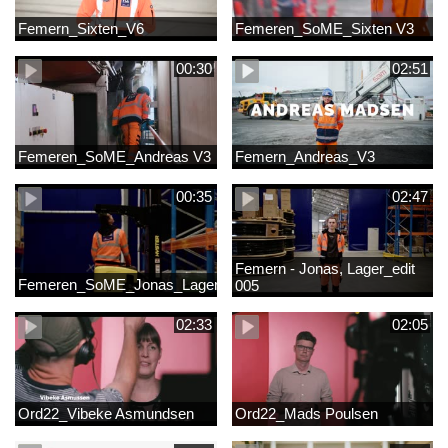
Femern_Sixten_V6
Femeren_SoME_Sixten V3
00:30
02:51
Femeren_SoME_Andreas V3
Femern_Andreas_V3
00:35
02:47
Femern - Jonas, Lager_edit
Femeren_SoME_Jonas_Lager
005
02:33
02:05
Ord22_Vibeke Asmundsen
Ord22_Mads Poulsen