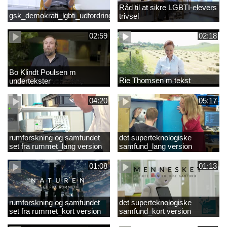
Råd til at sikre LGBTI-elevers
gsk_demokrati_lgbti_udfordringer
trivsel
02:59
02:18
Bo Klindt Poulsen m
Rie Thomsen m tekst
undertekster
04:20
05:17
rumforskning og samfundet
det superteknologiske
set fra rummet_lang version
samfund_lang version
01:08
01:13
rumforskning og samfundet
det superteknologiske
set fra rummet_kort version
samfund_kort version