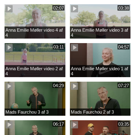
02:07
03:38
Anna Emilie Møller video 4 af
Anna Emilie Møller video 3 af
4
4
03:11
04:57
Anna Emilie Møller video 2 af
Anna Emilie Møller video 1 af
4
4
04:29
07:27
Mads Faurchou 3 af 3
Mads Faurchou 2 af 3
06:17
03:35