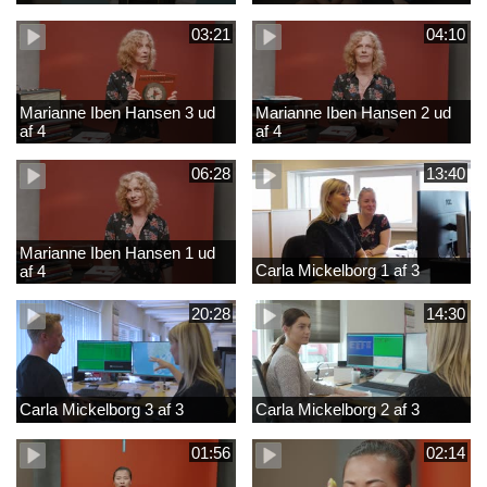
03:21
04:10
Marianne Iben Hansen 3 ud
Marianne Iben Hansen 2 ud
af 4
af 4
06:28
13:40
Marianne Iben Hansen 1 ud
Carla Mickelborg 1 af 3
af 4
20:28
14:30
Carla Mickelborg 3 af 3
Carla Mickelborg 2 af 3
01:56
02:14