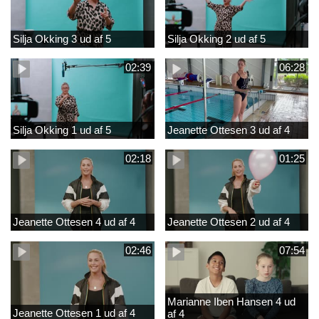
Silja Okking 3 ud af 5
Silja Okking 2 ud af 5
02:39
06:28
Silja Okking 1 ud af 5
Jeanette Ottesen 3 ud af 4
02:18
01:25
Jeanette Ottesen 4 ud af 4
Jeanette Ottesen 2 ud af 4
02:46
07:54
Marianne Iben Hansen 4 ud
Jeanette Ottesen 1 ud af 4
af 4