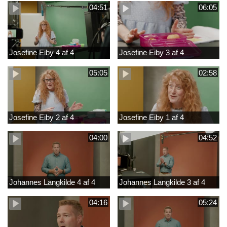
04:51
06:05
Josefine Eiby 4 af 4
Josefine Eiby 3 af 4
05:05
02:58
Josefine Eiby 2 af 4
Josefine Eiby 1 af 4
04:00
04:52
Johannes Langkilde 4 af 4
Johannes Langkilde 3 af 4
04:16
05:24