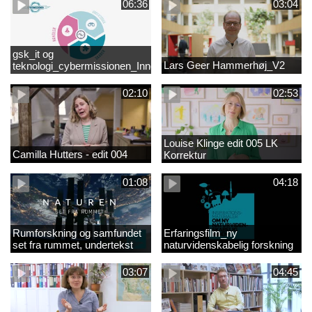
06:36
03:04
gsk_it og
Lars Geer Hammerhøj_V2
teknologi_cybermissionen_Innovationscirklen
02:10
02:53
Louise Klinge edit 005 LK
Camilla Hutters - edit 004
Korrektur
01:08
04:18
Rumforskning og samfundet
Erfaringsfilm_ny
set fra rummet, undertekst
naturvidenskabelig forskning
03:07
04:45