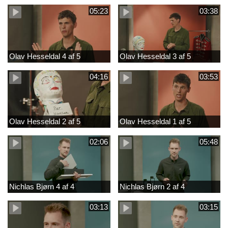
05:23
03:38
Olav Hesseldal 4 af 5
Olav Hesseldal 3 af 5
04:16
03:53
Olav Hesseldal 2 af 5
Olav Hesseldal 1 af 5
02:06
05:48
Nichlas Bjørn 4 af 4
Nichlas Bjørn 2 af 4
03:13
03:15