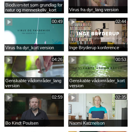
Biodiversitet som grundlag for
Virus fra dyr_lang version
natur og menneskeliv_kort
version
00:49
02:44
Virus fra dyr_kort version
Inge Bryderup konference
04:26
00:53
Genskabte vådområder_lang
Genskabte vådområder_kort
version
version
02:59
02:35
Bo Kindt Poulsen
Naomi Katznelson