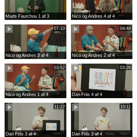
Mads Faurchou 1 af 3
Nico og Andres 4 af 4
07:33
04:48
Nico og Andres 3 af 4
Nico og Andres 2 af 4
03:52
03:26
Nico og Andres 1 af 4
Dan Friis 4 af 4
11:22
10:11
Dan Friis 3 af 4
Dan Friis 2 af 4