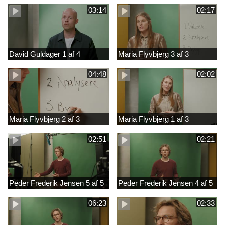
03:14
02:17
David Guldager 1 af 4
Maria Flyvbjerg 3 af 3
04:48
02:02
Maria Flyvbjerg 2 af 3
Maria Flyvbjerg 1 af 3
02:51
02:21
Peder Frederik Jensen 5 af 5
Peder Frederik Jensen 4 af 5
06:23
02:33