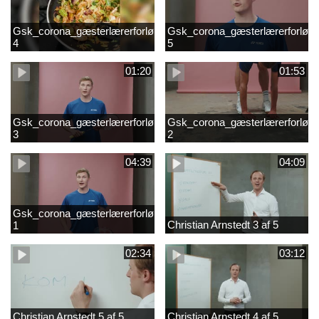
Gsk_corona_gæsterlærerforløb_Axelsen_del
Gsk_corona_gæsterlærerforløb_
4
5
01:20
01:53
Gsk_corona_gæsterlærerforløb_Axelsen_del
Gsk_corona_gæsterlærerforløb_
3
2
04:39
04:09
Gsk_corona_gæsterlærerforløb_Axelsen_del
Christian Arnstedt 3 af 5
1
02:34
03:12
Christian Arnstedt 5 af 5
Christian Arnstedt 4 af 5