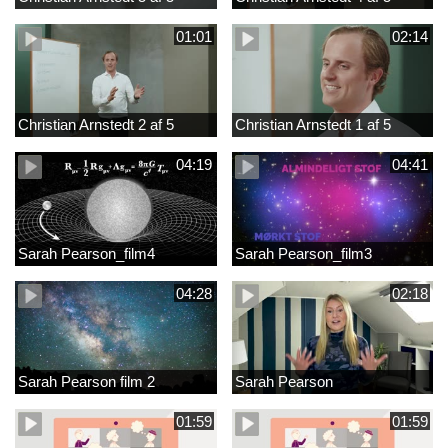
01:01
02:14
Christian Arnstedt 2 af 5
Christian Arnstedt 1 af 5
04:19
04:41
Sarah Pearson_film4
Sarah Pearson_film3
04:28
02:18
Sarah Pearson film 2
Sarah Pearson
01:59
01:59