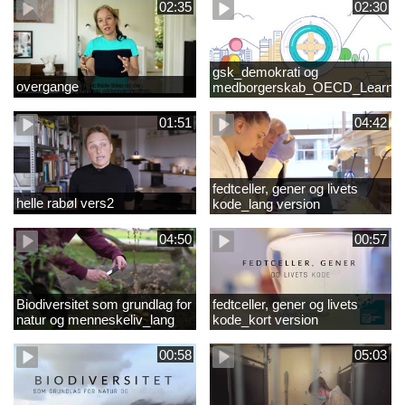
02:35
02:30
gsk_demokrati og
overgange
medborgerskab_OECD_Learnin
Compass 2030
01:51
04:42
fedtceller, gener og livets
helle rabøl vers2
kode_lang version
04:50
00:57
Biodiversitet som grundlag for
fedtceller, gener og livets
natur og menneskeliv_lang
kode_kort version
version
00:58
05:03