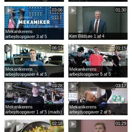
03:06
01:30
Mekanikerens
Kim Bildsøe 1 af 4
arbejdsopgaver 3 af 5
(lærepladssøgning)
06:12
01:15
Mekanikerens
Mekanikerens
arbejdsopgaver 4 af 5
arbejdsopgaver 5 af 5
(Frederik Vesti)
(Frederik Vesti)
03:28
03:17
Mekanikerens
Mekanikerens
arbejdsopgaver 1 af 5 (mads)
arbejdsopgaver 2 af 5
(magnus)
02:18
01:29