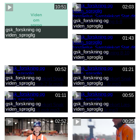
2-6 år.mp4
baby 0-6 mdr.mp4
10:51
02:03
gsk_forskning og
viden_sproglig
gsk_forskning og
forståelse_Samtalekort Støt
viden_sproglig
dit barns første læsning 6-8
01:43
forståelse_Barnets sproglige
år.mp3
udvikling 0-10 år_samlet
film.mp4
gsk_forskning og
viden_sproglig
forståelse_Samtalekort Støt
dit barns fortsatte læsning 8-
00:52
01:21
10 år.mp3
gsk_forskning og
gsk_forskning og
viden_sproglig
viden_sproglig
forståelse_Samtalekort Snak
forståelse_Samtalekort Snak
med dit barn 6 mdr-2 år.mp3
med dit barn 2-6 år.mp3
01:11
00:55
gsk_forskning og
gsk_forskning og
viden_sproglig
viden_sproglig
forståelse_Samtalekort Snak
forståelse_Samtalekort Læs,
med din baby 0-6 mdr.mp3
lyt og skriv 3-6 år.mp3
02:52
00:25