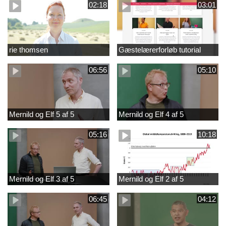
02:18
03:01
rie thomsen
Gæstelærerforløb tutorial
06:56
05:10
Mernild og Elf 5 af 5
Mernild og Elf 4 af 5
05:16
10:18
Mernild og Elf 3 af 5
Mernild og Elf 2 af 5
06:45
04:12