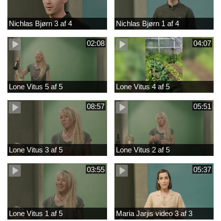
Nichlas Bjørn 3 af 4
Nichlas Bjørn 1 af 4
02:08
04:07
Lone Vitus 5 af 5
Lone Vitus 4 af 5
08:57
05:51
Lone Vitus 3 af 5
Lone Vitus 2 af 5
03:55
05:37
Lone Vitus 1 af 5
Maria Jarjis video 3 af 3