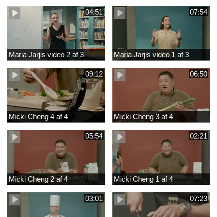
04:51
07:54
Maria Jarjis video 2 af 3
Maria Jarjis video 1 af 3
09:12
06:50
Micki Cheng 4 af 4
Micki Cheng 3 af 4
05:54
02:21
Micki Cheng 2 af 4
Micki Cheng 1 af 4
03:01
07:23