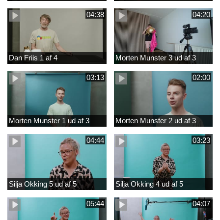
04:38
04:20
Dan Friis 1 af 4
Morten Munster 3 ud af 3
03:13
02:00
Morten Munster 1 ud af 3
Morten Munster 2 ud af 3
04:44
03:23
Silja Okking 5 ud af 5
Silja Okking 4 ud af 5
05:44
04:07