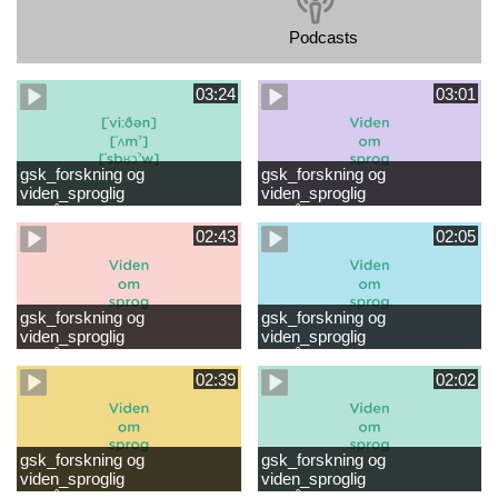
Podcasts
03:24
03:01
gsk_forskning og
gsk_forskning og
viden_sproglig
viden_sproglig
forståelse_VUC Rambøll
forståelse_Støt dit barns
læsevanskeligheder.mp4
første læsning 6-8 år.mp4
02:43
02:05
gsk_forskning og
gsk_forskning og
viden_sproglig
viden_sproglig
forståelse_Støt dit barns
forståelse_Snak med dit barn
fortsatte læsning 8-10 år.mp4
6 mdr-2 år.mp4
02:39
02:02
gsk_forskning og
gsk_forskning og
viden_sproglig
viden_sproglig
forståelse_Snak med dit barn
forståelse_Snak med din