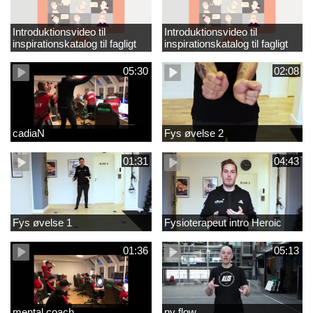
Introduktionsvideo til
Introduktionsvideo til
inspirationskatalog til fagligt
inspirationskatalog til fagligt
løft_tilrettet
løft
05:30
02:08
cadiaN
Fys øvelse 2
01:31
04:43
Fys øvelse 1
Fysioterapeut intro Heroic
01:36
05:13
mental coach
ny flow