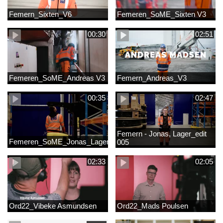
Femern_Sixten_V6
Femeren_SoME_Sixten V3
00:30
02:51
Femeren_SoME_Andreas V3
Femern_Andreas_V3
00:35
02:47
Femern - Jonas, Lager_edit
Femeren_SoME_Jonas_Lager
005
02:33
02:05
Ord22_Vibeke Asmundsen
Ord22_Mads Poulsen