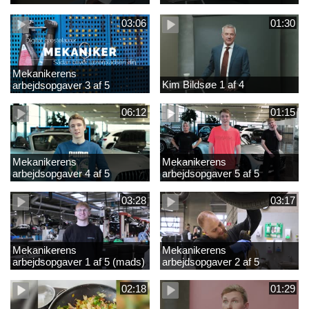
03:06
01:30
Mekanikerens
Kim Bildsøe 1 af 4
arbejdsopgaver 3 af 5
(lærepladssøgning)
06:12
01:15
Mekanikerens
Mekanikerens
arbejdsopgaver 4 af 5
arbejdsopgaver 5 af 5
(Frederik Vesti)
(Frederik Vesti)
03:28
03:17
Mekanikerens
Mekanikerens
arbejdsopgaver 1 af 5 (mads)
arbejdsopgaver 2 af 5
(magnus)
02:18
01:29