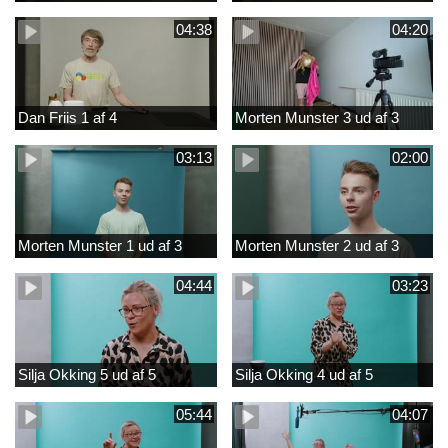
04:38
04:20
Dan Friis 1 af 4
Morten Munster 3 ud af 3
03:13
02:00
Morten Munster 1 ud af 3
Morten Munster 2 ud af 3
04:44
03:23
Silja Okking 5 ud af 5
Silja Okking 4 ud af 5
05:44
04:07