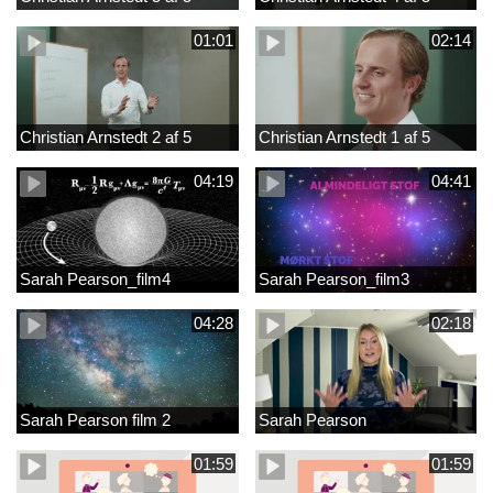
01:01
02:14
Christian Arnstedt 2 af 5
Christian Arnstedt 1 af 5
04:19
04:41
Sarah Pearson_film4
Sarah Pearson_film3
04:28
02:18
Sarah Pearson film 2
Sarah Pearson
01:59
01:59