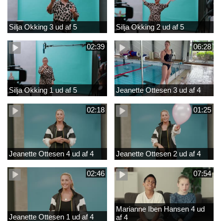
Silja Okking 3 ud af 5
Silja Okking 2 ud af 5
02:39
06:28
Silja Okking 1 ud af 5
Jeanette Ottesen 3 ud af 4
02:18
01:25
Jeanette Ottesen 4 ud af 4
Jeanette Ottesen 2 ud af 4
02:46
07:54
Marianne Iben Hansen 4 ud
Jeanette Ottesen 1 ud af 4
af 4