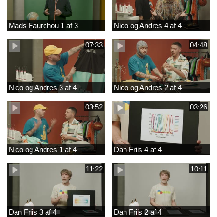
Mads Faurchou 1 af 3
Nico og Andres 4 af 4
07:33
04:48
Nico og Andres 3 af 4
Nico og Andres 2 af 4
03:52
03:26
Nico og Andres 1 af 4
Dan Friis 4 af 4
11:22
10:11
Dan Friis 3 af 4
Dan Friis 2 af 4