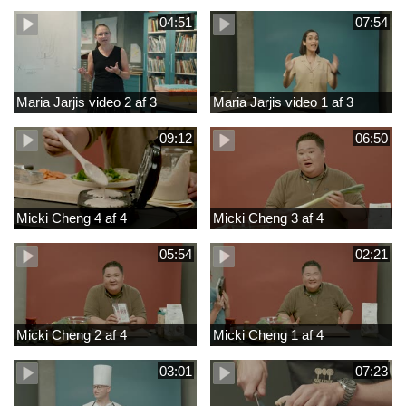
04:51
07:54
Maria Jarjis video 2 af 3
Maria Jarjis video 1 af 3
09:12
06:50
Micki Cheng 4 af 4
Micki Cheng 3 af 4
05:54
02:21
Micki Cheng 2 af 4
Micki Cheng 1 af 4
03:01
07:23