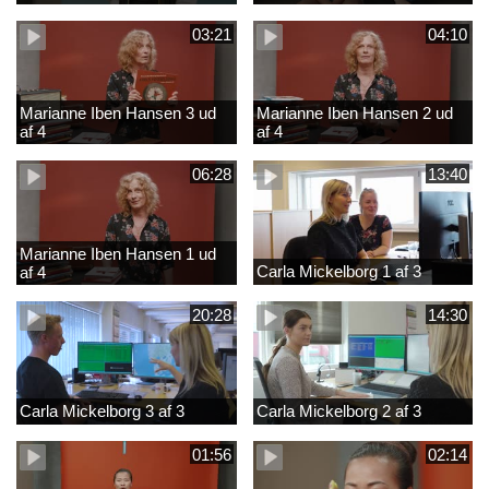
03:21
04:10
Marianne Iben Hansen 3 ud
Marianne Iben Hansen 2 ud
af 4
af 4
06:28
13:40
Marianne Iben Hansen 1 ud
Carla Mickelborg 1 af 3
af 4
20:28
14:30
Carla Mickelborg 3 af 3
Carla Mickelborg 2 af 3
01:56
02:14