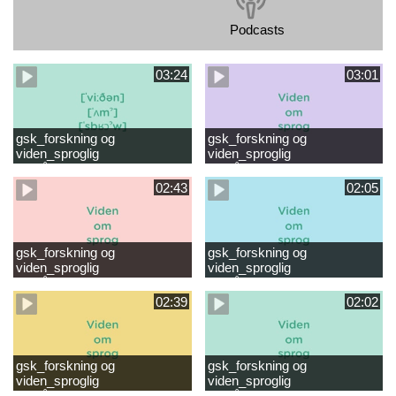
Podcasts
03:24
03:01
gsk_forskning og
gsk_forskning og
viden_sproglig
viden_sproglig
forståelse_VUC Rambøll
forståelse_Støt dit barns
læsevanskeligheder.mp4
første læsning 6-8 år.mp4
02:43
02:05
gsk_forskning og
gsk_forskning og
viden_sproglig
viden_sproglig
forståelse_Støt dit barns
forståelse_Snak med dit barn
fortsatte læsning 8-10 år.mp4
6 mdr-2 år.mp4
02:39
02:02
gsk_forskning og
gsk_forskning og
viden_sproglig
viden_sproglig
forståelse_Snak med dit barn
forståelse_Snak med din