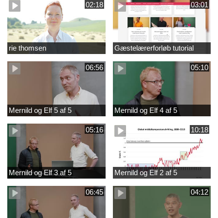
02:18
03:01
rie thomsen
Gæstelærerforløb tutorial
06:56
05:10
Mernild og Elf 5 af 5
Mernild og Elf 4 af 5
05:16
10:18
Mernild og Elf 3 af 5
Mernild og Elf 2 af 5
06:45
04:12