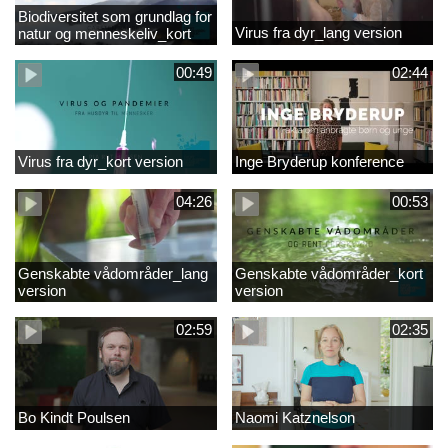
Biodiversitet som grundlag for
Virus fra dyr_lang version
natur og menneskeliv_kort
version
00:49
02:44
Virus fra dyr_kort version
Inge Bryderup konference
04:26
00:53
Genskabte vådområder_lang
Genskabte vådområder_kort
version
version
02:59
02:35
Bo Kindt Poulsen
Naomi Katznelson