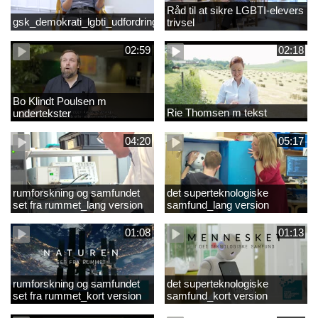
Råd til at sikre LGBTI-elevers
gsk_demokrati_lgbti_udfordringer
trivsel
02:59
02:18
Bo Klindt Poulsen m
Rie Thomsen m tekst
undertekster
04:20
05:17
rumforskning og samfundet
det superteknologiske
set fra rummet_lang version
samfund_lang version
01:08
01:13
rumforskning og samfundet
det superteknologiske
set fra rummet_kort version
samfund_kort version