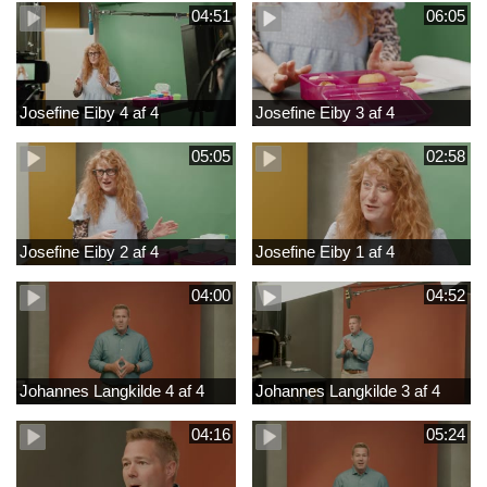
04:51
06:05
Josefine Eiby 4 af 4
Josefine Eiby 3 af 4
05:05
02:58
Josefine Eiby 2 af 4
Josefine Eiby 1 af 4
04:00
04:52
Johannes Langkilde 4 af 4
Johannes Langkilde 3 af 4
04:16
05:24