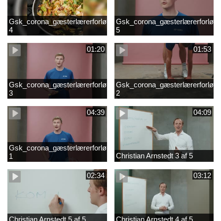
Gsk_corona_gæsterlærerforløb_Axelsen_del
Gsk_corona_gæsterlærerforløb_
4
5
01:20
01:53
Gsk_corona_gæsterlærerforløb_Axelsen_del
Gsk_corona_gæsterlærerforløb_
3
2
04:39
04:09
Gsk_corona_gæsterlærerforløb_Axelsen_del
Christian Arnstedt 3 af 5
1
02:34
03:12
Christian Arnstedt 5 af 5
Christian Arnstedt 4 af 5