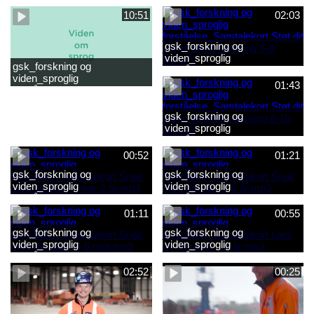
2-6 år.mp4
baby 0-6 mdr.mp4
10:51
02:03
gsk_forskning og
viden_sproglig
gsk_forskning og
forståelse_Samtalekort Støt
viden_sproglig
dit barns første læsning 6-8
01:43
forståelse_Barnets sproglige
år.mp3
udvikling 0-10 år_samlet
film.mp4
gsk_forskning og
viden_sproglig
forståelse_Samtalekort Støt
dit barns fortsatte læsning 8-
00:52
01:21
10 år.mp3
gsk_forskning og
gsk_forskning og
viden_sproglig
viden_sproglig
forståelse_Samtalekort Snak
forståelse_Samtalekort Snak
med dit barn 6 mdr-2 år.mp3
med dit barn 2-6 år.mp3
01:11
00:55
gsk_forskning og
gsk_forskning og
viden_sproglig
viden_sproglig
forståelse_Samtalekort Snak
forståelse_Samtalekort Læs,
med din baby 0-6 mdr.mp3
lyt og skriv 3-6 år.mp3
02:52
00:25