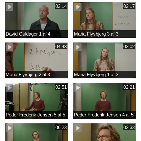
03:14
02:17
David Guldager 1 af 4
Maria Flyvbjerg 3 af 3
04:48
02:02
Maria Flyvbjerg 2 af 3
Maria Flyvbjerg 1 af 3
02:51
02:21
Peder Frederik Jensen 5 af 5
Peder Frederik Jensen 4 af 5
06:23
02:33