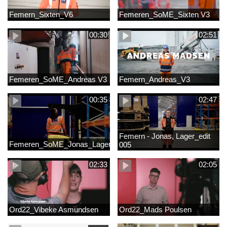
Femern_Sixten_V6
Femeren_SoME_Sixten V3
00:30
02:51
Femeren_SoME_Andreas V3
Femern_Andreas_V3
00:35
02:47
Femern - Jonas, Lager_edit
Femeren_SoME_Jonas_Lager
005
02:33
02:05
Ord22_Vibeke Asmundsen
Ord22_Mads Poulsen