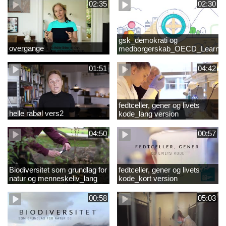
02:35
02:30
gsk_demokrati og
overgange
medborgerskab_OECD_Learnin
Compass 2030
01:51
04:42
fedtceller, gener og livets
helle rabøl vers2
kode_lang version
04:50
00:57
Biodiversitet som grundlag for
fedtceller, gener og livets
natur og menneskeliv_lang
kode_kort version
version
00:58
05:03