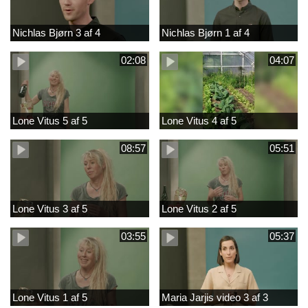
Nichlas Bjørn 3 af 4
Nichlas Bjørn 1 af 4
02:08
04:07
Lone Vitus 5 af 5
Lone Vitus 4 af 5
08:57
05:51
Lone Vitus 3 af 5
Lone Vitus 2 af 5
03:55
05:37
Lone Vitus 1 af 5
Maria Jarjis video 3 af 3