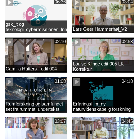
06:36
03:04
gsk_it og
Lars Geer Hammerhøj_V2
teknologi_cybermissionen_Innovationscirklen
02:10
02:53
Louise Klinge edit 005 LK
Camilla Hutters - edit 004
Korrektur
01:08
04:18
Rumforskning og samfundet
Erfaringsfilm_ny
set fra rummet, undertekst
naturvidenskabelig forskning
03:07
04:45