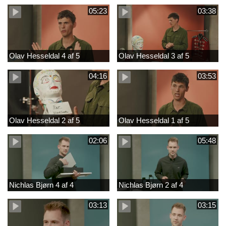
05:23
03:38
Olav Hesseldal 4 af 5
Olav Hesseldal 3 af 5
04:16
03:53
Olav Hesseldal 2 af 5
Olav Hesseldal 1 af 5
02:06
05:48
Nichlas Bjørn 4 af 4
Nichlas Bjørn 2 af 4
03:13
03:15