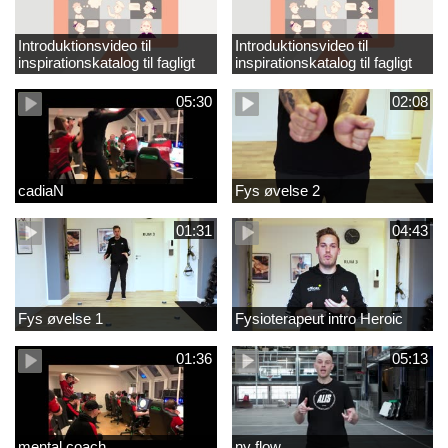
Introduktionsvideo til
Introduktionsvideo til
inspirationskatalog til fagligt
inspirationskatalog til fagligt
løft_tilrettet
løft
05:30
02:08
cadiaN
Fys øvelse 2
01:31
04:43
Fys øvelse 1
Fysioterapeut intro Heroic
01:36
05:13
mental coach
ny flow