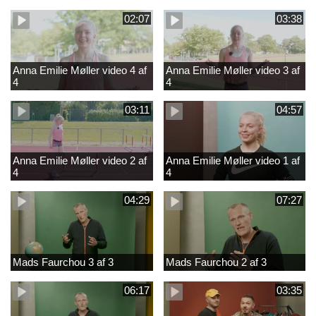
02:07
03:38
Anna Emilie Møller video 4 af
Anna Emilie Møller video 3 af
4
4
03:11
04:57
Anna Emilie Møller video 2 af
Anna Emilie Møller video 1 af
4
4
04:29
07:27
Mads Faurchou 3 af 3
Mads Faurchou 2 af 3
06:17
03:35