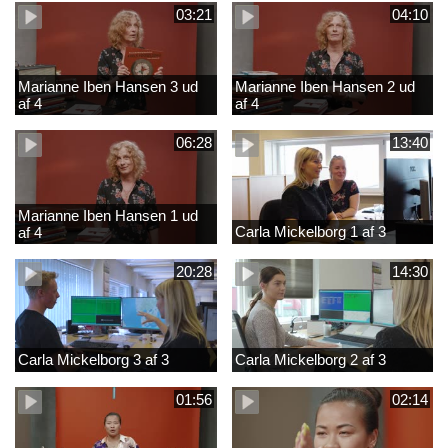
03:21
04:10
Marianne Iben Hansen 3 ud
Marianne Iben Hansen 2 ud
af 4
af 4
06:28
13:40
Marianne Iben Hansen 1 ud
Carla Mickelborg 1 af 3
af 4
20:28
14:30
Carla Mickelborg 3 af 3
Carla Mickelborg 2 af 3
01:56
02:14