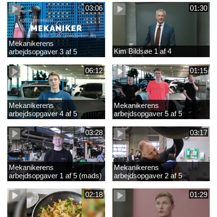
03:06
01:30
Mekanikerens
Kim Bildsøe 1 af 4
arbejdsopgaver 3 af 5
(lærepladssøgning)
06:12
01:15
Mekanikerens
Mekanikerens
arbejdsopgaver 4 af 5
arbejdsopgaver 5 af 5
(Frederik Vesti)
(Frederik Vesti)
03:28
03:17
Mekanikerens
Mekanikerens
arbejdsopgaver 1 af 5 (mads)
arbejdsopgaver 2 af 5
(magnus)
02:18
01:29