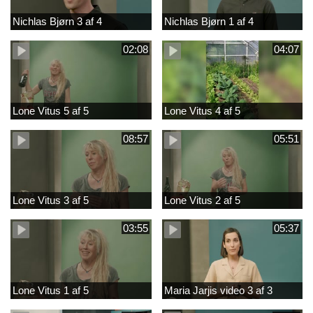
Nichlas Bjørn 3 af 4
Nichlas Bjørn 1 af 4
02:08
04:07
Lone Vitus 5 af 5
Lone Vitus 4 af 5
08:57
05:51
Lone Vitus 3 af 5
Lone Vitus 2 af 5
03:55
05:37
Lone Vitus 1 af 5
Maria Jarjis video 3 af 3