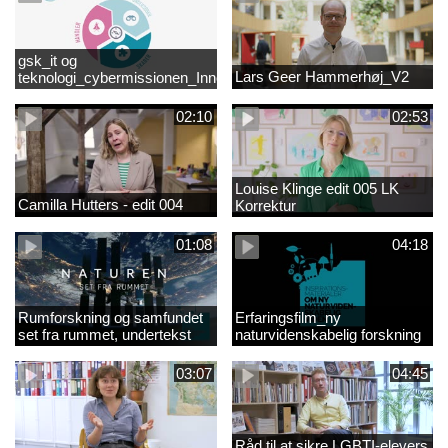
gsk_it og
Lars Geer Hammerhøj_V2
teknologi_cybermissionen_Innovationscirklen
02:10
02:53
Louise Klinge edit 005 LK
Camilla Hutters - edit 004
Korrektur
01:08
04:18
Rumforskning og samfundet
Erfaringsfilm_ny
set fra rummet, undertekst
naturvidenskabelig forskning
03:07
04:45
Råd til at sikre LGBTI-elevers