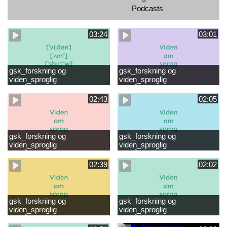
Podcasts
03:24
03:01
gsk_forskning og
gsk_forskning og
viden_sproglig
viden_sproglig
forståelse_VUC Rambøll
forståelse_Støt dit barns
læsevanskeligheder.mp4
første læsning 6-8 år.mp4
02:43
02:05
gsk_forskning og
gsk_forskning og
viden_sproglig
viden_sproglig
forståelse_Støt dit barns
forståelse_Snak med dit barn
fortsatte læsning 8-10 år.mp4
6 mdr-2 år.mp4
02:39
02:02
gsk_forskning og
gsk_forskning og
viden_sproglig
viden_sproglig
forståelse_Snak med dit barn
forståelse_Snak med din
2-6 år.mp4
baby 0-6 mdr.mp4