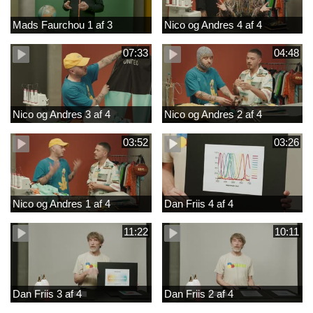
Mads Faurchou 1 af 3
Nico og Andres 4 af 4
07:33
04:48
Nico og Andres 3 af 4
Nico og Andres 2 af 4
03:52
03:26
Nico og Andres 1 af 4
Dan Friis 4 af 4
11:22
10:11
Dan Friis 3 af 4
Dan Friis 2 af 4