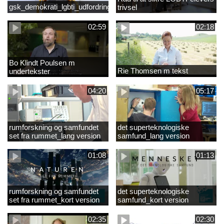
gsk_demokrati_lgbti_udfordringer
trivsel
02:59
02:18
Bo Klindt Poulsen m
Rie Thomsen m tekst
undertekster
04:20
05:17
rumforskning og samfundet
det superteknologiske
set fra rummet_lang version
samfund_lang version
01:08
01:13
rumforskning og samfundet
det superteknologiske
set fra rummet_kort version
samfund_kort version
02:35
02:30