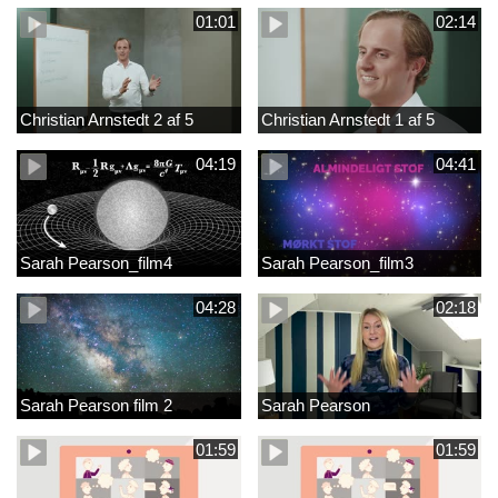
01:01
02:14
Christian Arnstedt 2 af 5
Christian Arnstedt 1 af 5
04:19
04:41
Sarah Pearson_film4
Sarah Pearson_film3
04:28
02:18
Sarah Pearson film 2
Sarah Pearson
01:59
01:59