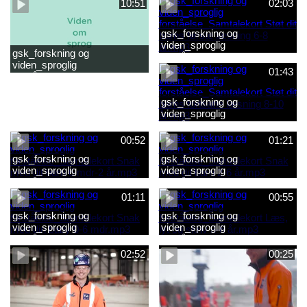
10:51
02:03
gsk_forskning og
viden_sproglig
gsk_forskning og
forståelse_Samtalekort Støt
viden_sproglig
dit barns første læsning 6-8
01:43
forståelse_Barnets sproglige
år.mp3
udvikling 0-10 år_samlet
film.mp4
gsk_forskning og
viden_sproglig
forståelse_Samtalekort Støt
dit barns fortsatte læsning 8-
00:52
01:21
10 år.mp3
gsk_forskning og
gsk_forskning og
viden_sproglig
viden_sproglig
forståelse_Samtalekort Snak
forståelse_Samtalekort Snak
med dit barn 6 mdr-2 år.mp3
med dit barn 2-6 år.mp3
01:11
00:55
gsk_forskning og
gsk_forskning og
viden_sproglig
viden_sproglig
forståelse_Samtalekort Snak
forståelse_Samtalekort Læs,
med din baby 0-6 mdr.mp3
lyt og skriv 3-6 år.mp3
02:52
00:25