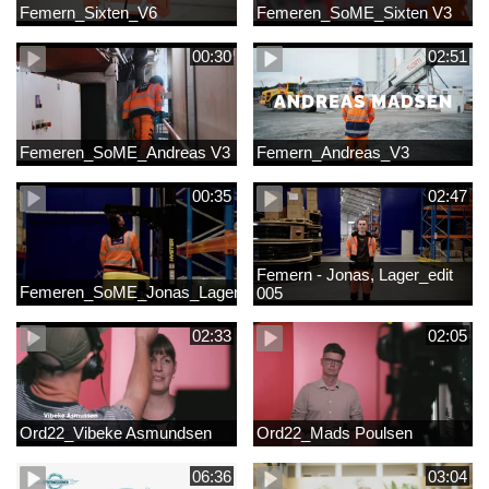
Femern_Sixten_V6
Femeren_SoME_Sixten V3
00:30
02:51
Femeren_SoME_Andreas V3
Femern_Andreas_V3
00:35
02:47
Femern - Jonas, Lager_edit
Femeren_SoME_Jonas_Lager
005
02:33
02:05
Ord22_Vibeke Asmundsen
Ord22_Mads Poulsen
06:36
03:04