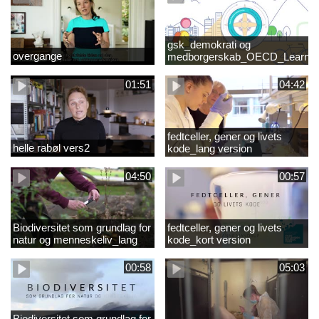
gsk_demokrati og
overgange
medborgerskab_OECD_Learnin
Compass 2030
01:51
04:42
fedtceller, gener og livets
helle rabøl vers2
kode_lang version
04:50
00:57
Biodiversitet som grundlag for
fedtceller, gener og livets
natur og menneskeliv_lang
kode_kort version
version
00:58
05:03
Biodiversitet som grundlag for