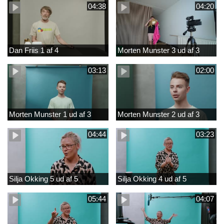
04:38
04:20
Dan Friis 1 af 4
Morten Munster 3 ud af 3
03:13
02:00
Morten Munster 1 ud af 3
Morten Munster 2 ud af 3
04:44
03:23
Silja Okking 5 ud af 5
Silja Okking 4 ud af 5
05:44
04:07