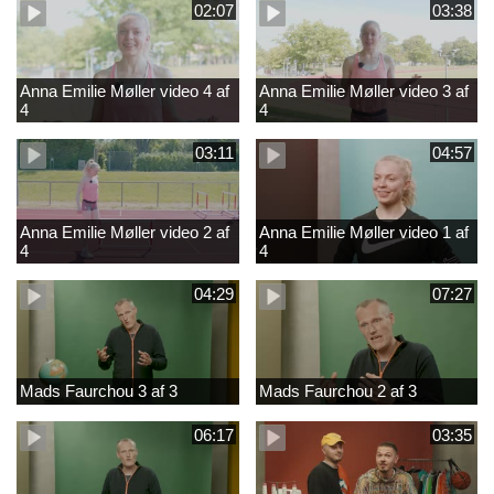
02:07
03:38
Anna Emilie Møller video 4 af
Anna Emilie Møller video 3 af
4
4
03:11
04:57
Anna Emilie Møller video 2 af
Anna Emilie Møller video 1 af
4
4
04:29
07:27
Mads Faurchou 3 af 3
Mads Faurchou 2 af 3
06:17
03:35