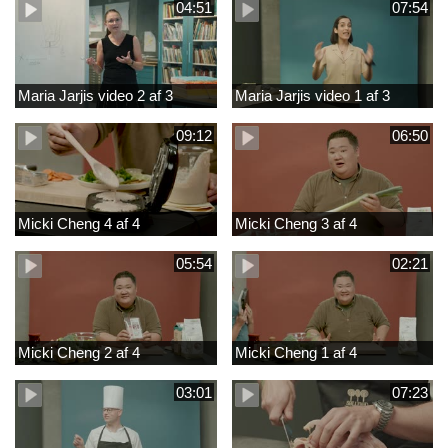
04:51
07:54
Maria Jarjis video 2 af 3
Maria Jarjis video 1 af 3
09:12
06:50
Micki Cheng 4 af 4
Micki Cheng 3 af 4
05:54
02:21
Micki Cheng 2 af 4
Micki Cheng 1 af 4
03:01
07:23