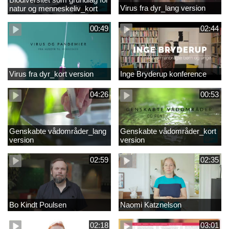
Virus fra dyr_lang version
natur og menneskeliv_kort
version
00:49
02:44
Virus fra dyr_kort version
Inge Bryderup konference
04:26
00:53
Genskabte vådområder_lang
Genskabte vådområder_kort
version
version
02:59
02:35
Bo Kindt Poulsen
Naomi Katznelson
02:18
03:01