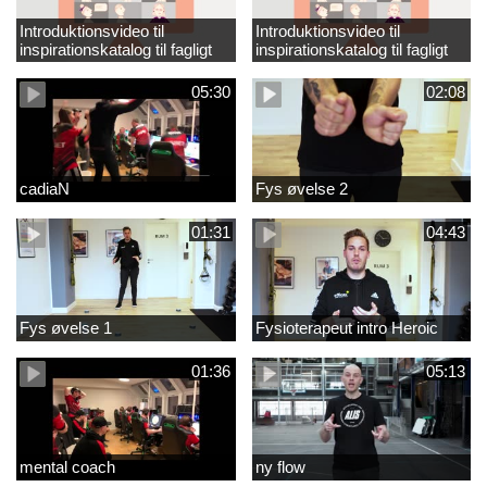
Introduktionsvideo til
Introduktionsvideo til
inspirationskatalog til fagligt
inspirationskatalog til fagligt
løft_tilrettet
løft
05:30
02:08
cadiaN
Fys øvelse 2
01:31
04:43
Fys øvelse 1
Fysioterapeut intro Heroic
01:36
05:13
mental coach
ny flow