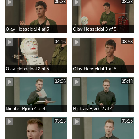
05:23
03:38
Olav Hesseldal 4 af 5
Olav Hesseldal 3 af 5
04:16
03:53
Olav Hesseldal 2 af 5
Olav Hesseldal 1 af 5
02:06
05:48
Nichlas Bjørn 4 af 4
Nichlas Bjørn 2 af 4
03:13
03:15