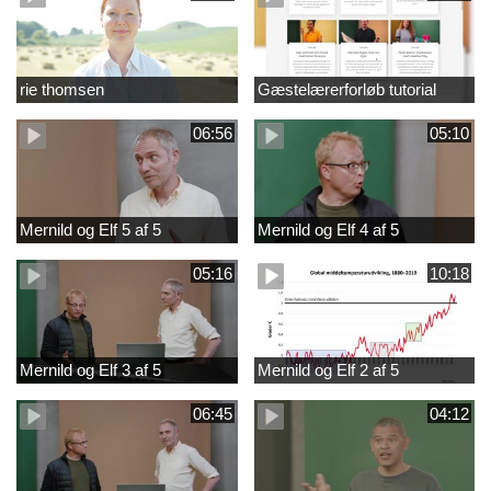
rie thomsen
Gæstelærerforløb tutorial
06:56
05:10
Mernild og Elf 5 af 5
Mernild og Elf 4 af 5
05:16
10:18
Mernild og Elf 3 af 5
Mernild og Elf 2 af 5
06:45
04:12