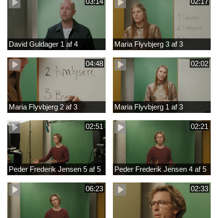
03:14
02:17
David Guldager 1 af 4
Maria Flyvbjerg 3 af 3
04:48
02:02
Maria Flyvbjerg 2 af 3
Maria Flyvbjerg 1 af 3
02:51
02:21
Peder Frederik Jensen 5 af 5
Peder Frederik Jensen 4 af 5
06:23
02:33