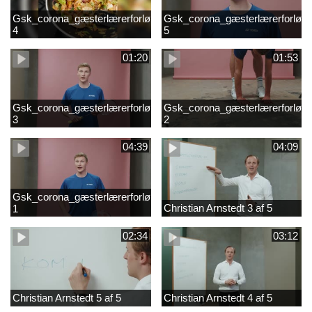
Gsk_corona_gæsterlærerforløb_Axelsen_del
Gsk_corona_gæsterlærerforløb_
4
5
01:20
01:53
Gsk_corona_gæsterlærerforløb_Axelsen_del
Gsk_corona_gæsterlærerforløb_
3
2
04:39
04:09
Gsk_corona_gæsterlærerforløb_Axelsen_del
Christian Arnstedt 3 af 5
1
02:34
03:12
Christian Arnstedt 5 af 5
Christian Arnstedt 4 af 5