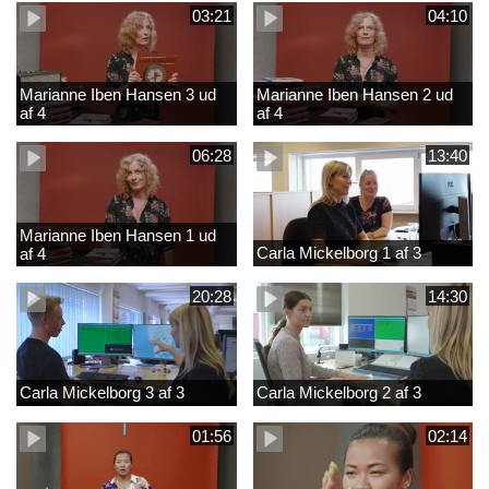
03:21
04:10
Marianne Iben Hansen 3 ud
Marianne Iben Hansen 2 ud
af 4
af 4
06:28
13:40
Marianne Iben Hansen 1 ud
Carla Mickelborg 1 af 3
af 4
20:28
14:30
Carla Mickelborg 3 af 3
Carla Mickelborg 2 af 3
01:56
02:14