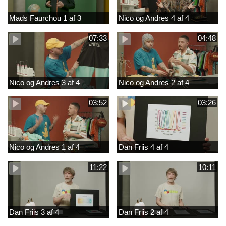
Mads Faurchou 1 af 3
Nico og Andres 4 af 4
07:33
04:48
Nico og Andres 3 af 4
Nico og Andres 2 af 4
03:52
03:26
Nico og Andres 1 af 4
Dan Friis 4 af 4
11:22
10:11
Dan Friis 3 af 4
Dan Friis 2 af 4