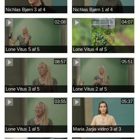
Nichlas Bjørn 3 af 4
Nichlas Bjørn 1 af 4
02:08
04:07
Lone Vitus 5 af 5
Lone Vitus 4 af 5
08:57
05:51
Lone Vitus 3 af 5
Lone Vitus 2 af 5
03:55
05:37
Lone Vitus 1 af 5
Maria Jarjis video 3 af 3