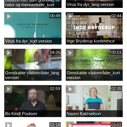
Virus fra dyr_lang version
natur og menneskeliv_kort
version
00:49
02:44
Virus fra dyr_kort version
Inge Bryderup konference
04:26
00:53
Genskabte vådområder_lang
Genskabte vådområder_kort
version
version
02:59
02:35
Bo Kindt Poulsen
Naomi Katznelson
02:18
03:01