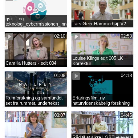
gsk_it og
Lars Geer Hammerhøj_V2
teknologi_cybermissionen_Innovationscirklen
02:10
02:53
Louise Klinge edit 005 LK
Camilla Hutters - edit 004
Korrektur
01:08
04:18
Rumforskning og samfundet
Erfaringsfilm_ny
set fra rummet, undertekst
naturvidenskabelig forskning
03:07
04:45
Råd til at sikre LGBTI-elevers