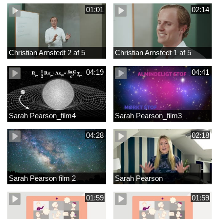
01:01
02:14
Christian Arnstedt 2 af 5
Christian Arnstedt 1 af 5
04:19
04:41
Sarah Pearson_film4
Sarah Pearson_film3
04:28
02:18
Sarah Pearson film 2
Sarah Pearson
01:59
01:59