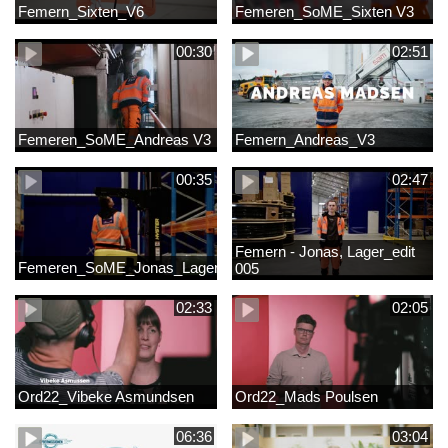
Femern_Sixten_V6
Femeren_SoME_Sixten V3
00:30
02:51
Femeren_SoME_Andreas V3
Femern_Andreas_V3
00:35
02:47
Femern - Jonas, Lager_edit
Femeren_SoME_Jonas_Lager
005
02:33
02:05
Ord22_Vibeke Asmundsen
Ord22_Mads Poulsen
06:36
03:04