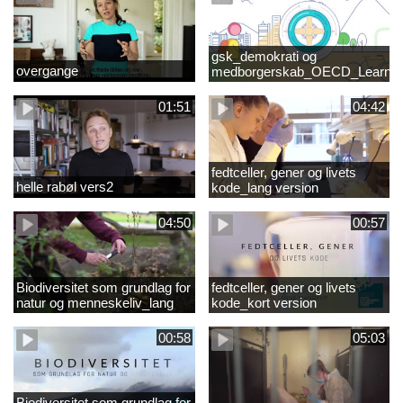
gsk_demokrati og
overgange
medborgerskab_OECD_Learnin
Compass 2030
01:51
04:42
fedtceller, gener og livets
helle rabøl vers2
kode_lang version
04:50
00:57
Biodiversitet som grundlag for
fedtceller, gener og livets
natur og menneskeliv_lang
kode_kort version
version
00:58
05:03
Biodiversitet som grundlag for