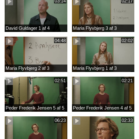
03:14
02:17
David Guldager 1 af 4
Maria Flyvbjerg 3 af 3
04:48
02:02
Maria Flyvbjerg 2 af 3
Maria Flyvbjerg 1 af 3
02:51
02:21
Peder Frederik Jensen 5 af 5
Peder Frederik Jensen 4 af 5
06:23
02:33