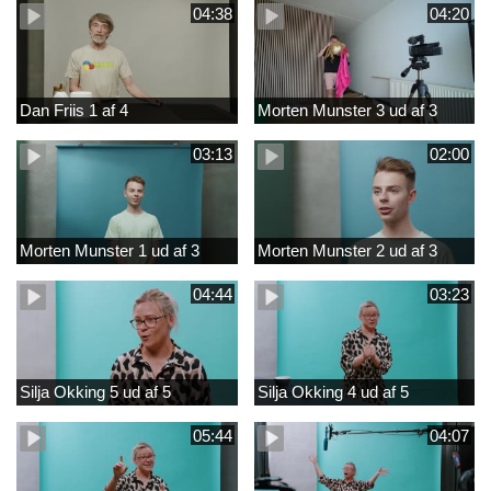
04:38
04:20
Dan Friis 1 af 4
Morten Munster 3 ud af 3
03:13
02:00
Morten Munster 1 ud af 3
Morten Munster 2 ud af 3
04:44
03:23
Silja Okking 5 ud af 5
Silja Okking 4 ud af 5
05:44
04:07