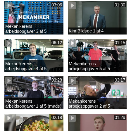
03:06
01:30
Mekanikerens
Kim Bildsøe 1 af 4
arbejdsopgaver 3 af 5
(lærepladssøgning)
06:12
01:15
Mekanikerens
Mekanikerens
arbejdsopgaver 4 af 5
arbejdsopgaver 5 af 5
(Frederik Vesti)
(Frederik Vesti)
03:28
03:17
Mekanikerens
Mekanikerens
arbejdsopgaver 1 af 5 (mads)
arbejdsopgaver 2 af 5
(magnus)
02:18
01:29