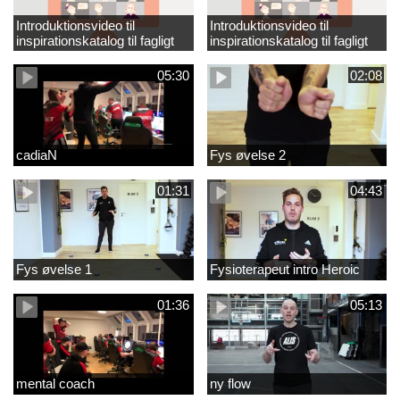
Introduktionsvideo til
Introduktionsvideo til
inspirationskatalog til fagligt
inspirationskatalog til fagligt
løft_tilrettet
løft
05:30
02:08
cadiaN
Fys øvelse 2
01:31
04:43
Fys øvelse 1
Fysioterapeut intro Heroic
01:36
05:13
mental coach
ny flow