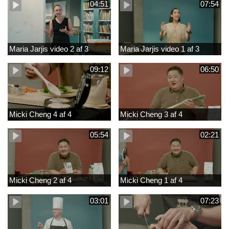
04:51
07:54
Maria Jarjis video 2 af 3
Maria Jarjis video 1 af 3
09:12
06:50
Micki Cheng 4 af 4
Micki Cheng 3 af 4
05:54
02:21
Micki Cheng 2 af 4
Micki Cheng 1 af 4
03:01
07:23