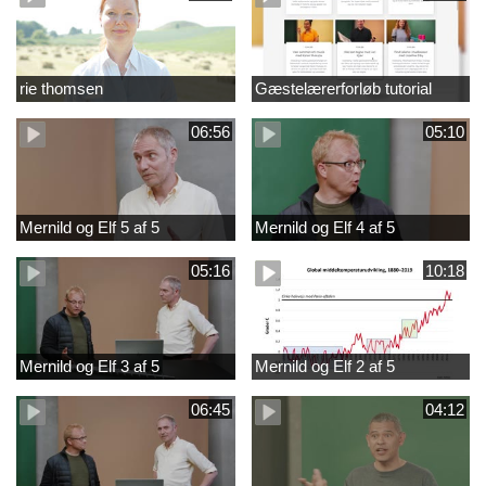
rie thomsen
Gæstelærerforløb tutorial
06:56
05:10
Mernild og Elf 5 af 5
Mernild og Elf 4 af 5
05:16
10:18
Mernild og Elf 3 af 5
Mernild og Elf 2 af 5
06:45
04:12