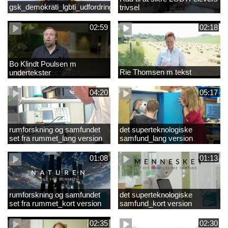
gsk_demokrati_lgbti_udfordringer
trivsel
02:59
02:18
Bo Klindt Poulsen m
Rie Thomsen m tekst
undertekster
04:20
05:17
rumforskning og samfundet
det superteknologiske
set fra rummet_lang version
samfund_lang version
01:08
01:13
rumforskning og samfundet
det superteknologiske
set fra rummet_kort version
samfund_kort version
02:35
02:30