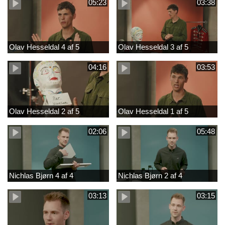
05:23
03:38
Olav Hesseldal 4 af 5
Olav Hesseldal 3 af 5
04:16
03:53
Olav Hesseldal 2 af 5
Olav Hesseldal 1 af 5
02:06
05:48
Nichlas Bjørn 4 af 4
Nichlas Bjørn 2 af 4
03:13
03:15