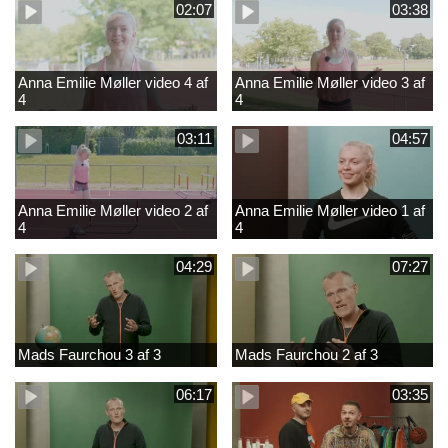
02:07
03:38
Anna Emilie Møller video 4 af
Anna Emilie Møller video 3 af
4
4
03:11
04:57
Anna Emilie Møller video 2 af
Anna Emilie Møller video 1 af
4
4
04:29
07:27
Mads Faurchou 3 af 3
Mads Faurchou 2 af 3
06:17
03:35