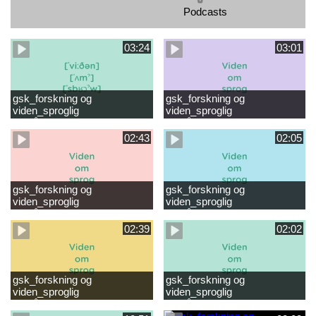
Podcasts
03:24
03:01
gsk_forskning og
gsk_forskning og
viden_sproglig
viden_sproglig
forståelse_VUC Rambøll
forståelse_Støt dit barns
læsevanskeligheder.mp4
første læsning 6-8 år.mp4
02:43
02:05
gsk_forskning og
gsk_forskning og
viden_sproglig
viden_sproglig
forståelse_Støt dit barns
forståelse_Snak med dit barn
fortsatte læsning 8-10 år.mp4
6 mdr-2 år.mp4
02:39
02:02
gsk_forskning og
gsk_forskning og
viden_sproglig
viden_sproglig
forståelse_Snak med dit barn
forståelse_Snak med din
2-6 år.mp4
baby 0-6 mdr.mp4