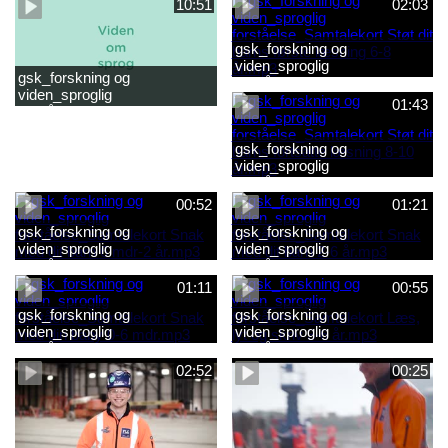
10:51
02:03
gsk_forskning og
viden_sproglig
gsk_forskning og
forståelse_Samtalekort Støt
viden_sproglig
dit barns første læsning 6-8
01:43
forståelse_Barnets sproglige
år.mp3
udvikling 0-10 år_samlet
film.mp4
gsk_forskning og
viden_sproglig
forståelse_Samtalekort Støt
dit barns fortsatte læsning 8-
00:52
01:21
10 år.mp3
gsk_forskning og
gsk_forskning og
viden_sproglig
viden_sproglig
forståelse_Samtalekort Snak
forståelse_Samtalekort Snak
med dit barn 6 mdr-2 år.mp3
med dit barn 2-6 år.mp3
01:11
00:55
gsk_forskning og
gsk_forskning og
viden_sproglig
viden_sproglig
forståelse_Samtalekort Snak
forståelse_Samtalekort Læs,
med din baby 0-6 mdr.mp3
lyt og skriv 3-6 år.mp3
02:52
00:25