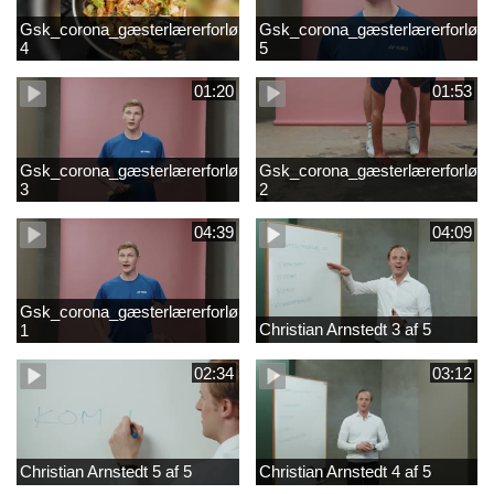
Gsk_corona_gæsterlærerforløb_Axelsen_del
Gsk_corona_gæsterlærerforløb_
4
5
01:20
01:53
Gsk_corona_gæsterlærerforløb_Axelsen_del
Gsk_corona_gæsterlærerforløb_
3
2
04:39
04:09
Gsk_corona_gæsterlærerforløb_Axelsen_del
Christian Arnstedt 3 af 5
1
02:34
03:12
Christian Arnstedt 5 af 5
Christian Arnstedt 4 af 5