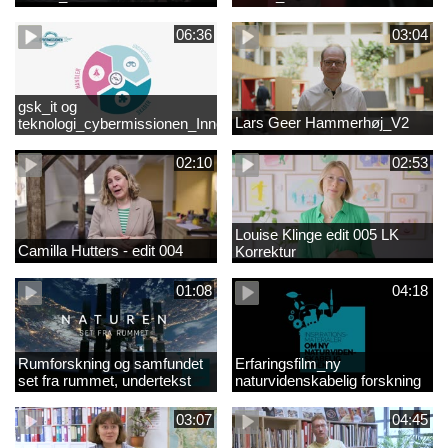
06:36
03:04
gsk_it og
Lars Geer Hammerhøj_V2
teknologi_cybermissionen_Innovationscirklen
02:10
02:53
Louise Klinge edit 005 LK
Camilla Hutters - edit 004
Korrektur
01:08
04:18
Rumforskning og samfundet
Erfaringsfilm_ny
set fra rummet, undertekst
naturvidenskabelig forskning
03:07
04:45