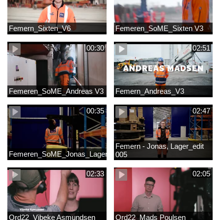
Femern_Sixten_V6
Femeren_SoME_Sixten V3
00:30
02:51
Femeren_SoME_Andreas V3
Femern_Andreas_V3
00:35
02:47
Femern - Jonas, Lager_edit
Femeren_SoME_Jonas_Lager
005
02:33
02:05
Ord22_Vibeke Asmundsen
Ord22_Mads Poulsen