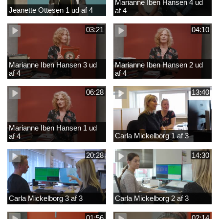
Marianne Iben Hansen 4 ud
Jeanette Ottesen 1 ud af 4
af 4
03:21
04:10
Marianne Iben Hansen 3 ud
Marianne Iben Hansen 2 ud
af 4
af 4
06:28
13:40
Marianne Iben Hansen 1 ud
Carla Mickelborg 1 af 3
af 4
20:28
14:30
Carla Mickelborg 3 af 3
Carla Mickelborg 2 af 3
01:56
02:14