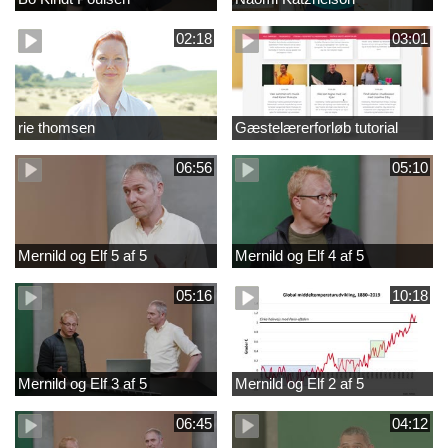
02:18
03:01
rie thomsen
Gæstelærerforløb tutorial
06:56
05:10
Mernild og Elf 5 af 5
Mernild og Elf 4 af 5
05:16
10:18
Mernild og Elf 3 af 5
Mernild og Elf 2 af 5
06:45
04:12