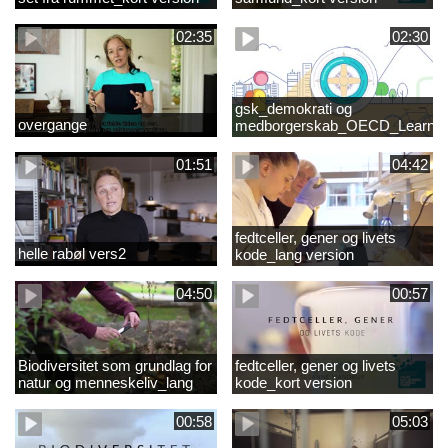
02:35
02:30
gsk_demokrati og
overgange
medborgerskab_OECD_Learnin
Compass 2030
01:51
04:42
fedtceller, gener og livets
helle rabøl vers2
kode_lang version
04:50
00:57
Biodiversitet som grundlag for
fedtceller, gener og livets
natur og menneskeliv_lang
kode_kort version
version
00:58
05:03