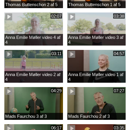
Thomas Buttenschon 2 af 5
Thomas Buttenschon 1 af 5
02:07
03:38
Anna Emilie Møller video 4 af
Anna Emilie Møller video 3 af
4
4
03:11
04:57
Anna Emilie Møller video 2 af
Anna Emilie Møller video 1 af
4
4
04:29
07:27
Mads Faurchou 3 af 3
Mads Faurchou 2 af 3
06:17
03:35