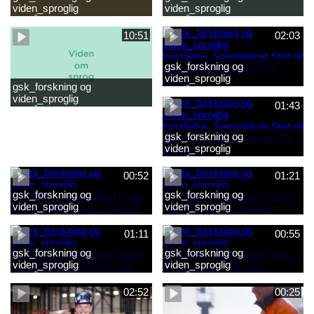
viden_sproglig
viden_sproglig
forståelse_Snak med dit barn
forståelse_Snak med din
2-6 år.mp4
baby 0-6 mdr.mp4
10:51
02:03
gsk_forskning og
viden_sproglig
gsk_forskning og
forståelse_Samtalekort Støt
viden_sproglig
dit barns første læsning 6-8
01:43
forståelse_Barnets sproglige
år.mp3
udvikling 0-10 år_samlet
film.mp4
gsk_forskning og
viden_sproglig
forståelse_Samtalekort Støt
dit barns fortsatte læsning 8-
00:52
01:21
10 år.mp3
gsk_forskning og
gsk_forskning og
viden_sproglig
viden_sproglig
forståelse_Samtalekort Snak
forståelse_Samtalekort Snak
med dit barn 6 mdr-2 år.mp3
med dit barn 2-6 år.mp3
01:11
00:55
gsk_forskning og
gsk_forskning og
viden_sproglig
viden_sproglig
forståelse_Samtalekort Snak
forståelse_Samtalekort Læs,
med din baby 0-6 mdr.mp3
lyt og skriv 3-6 år.mp3
02:52
00:25