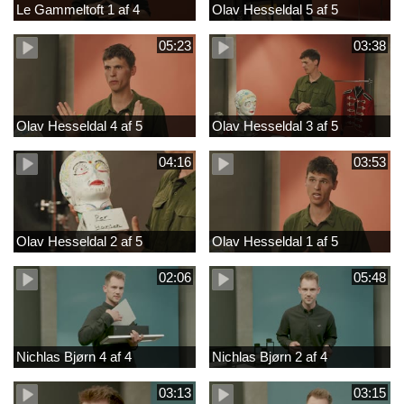
Le Gammeltoft 1 af 4
Olav Hesseldal 5 af 5
05:23
03:38
Olav Hesseldal 4 af 5
Olav Hesseldal 3 af 5
04:16
03:53
Olav Hesseldal 2 af 5
Olav Hesseldal 1 af 5
02:06
05:48
Nichlas Bjørn 4 af 4
Nichlas Bjørn 2 af 4
03:13
03:15