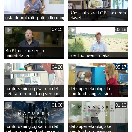
Råd til at sikre LGBTI-elevers
gsk_demokrati_lgbti_udfordringer
trivsel
02:59
02:18
Bo Klindt Poulsen m
Rie Thomsen m tekst
undertekster
04:20
05:17
rumforskning og samfundet
det superteknologiske
set fra rummet_lang version
samfund_lang version
01:08
01:13
rumforskning og samfundet
det superteknologiske
set fra rummet_kort version
samfund_kort version