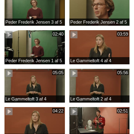
Peder Frederik Jensen 3 af 5
Peder Frederik Jensen 2 af 5
02:40
03:59
Peder Frederik Jensen 1 af 5
Le Gammeltoft 4 af 4
05:05
05:56
Le Gammeltoft 3 af 4
Le Gammeltoft 2 af 4
04:22
02:51