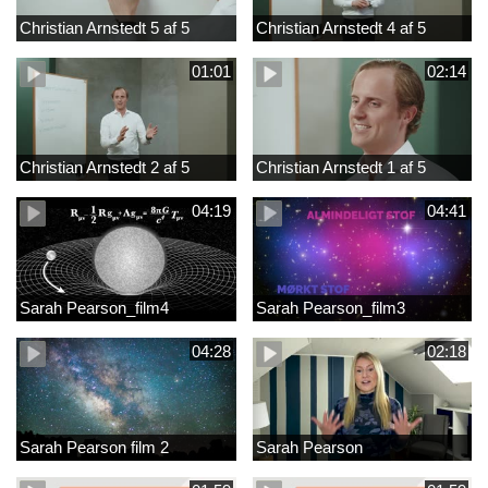
Christian Arnstedt 5 af 5
Christian Arnstedt 4 af 5
01:01
02:14
Christian Arnstedt 2 af 5
Christian Arnstedt 1 af 5
04:19
04:41
Sarah Pearson_film4
Sarah Pearson_film3
04:28
02:18
Sarah Pearson film 2
Sarah Pearson