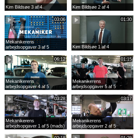
Kim Bildsøe 3 af 4
Kim Bildsøe 2 af 4
03:06
01:30
Mekanikerens
Kim Bildsøe 1 af 4
arbejdsopgaver 3 af 5
(lærepladssøgning)
06:12
01:15
Mekanikerens
Mekanikerens
arbejdsopgaver 4 af 5
arbejdsopgaver 5 af 5
(Frederik Vesti)
(Frederik Vesti)
03:28
03:17
Mekanikerens
Mekanikerens
arbejdsopgaver 1 af 5 (mads)
arbejdsopgaver 2 af 5
(magnus)
02:18
01:29