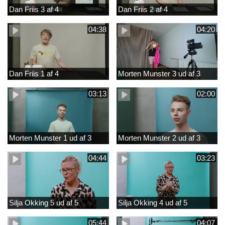
Dan Friis 3 af 4
Dan Friis 2 af 4
04:38
04:20
Dan Friis 1 af 4
Morten Munster 3 ud af 3
03:13
02:00
Morten Munster 1 ud af 3
Morten Munster 2 ud af 3
04:44
03:23
Silja Okking 5 ud af 5
Silja Okking 4 ud af 5
05:44
04:07