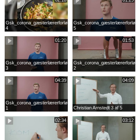
Gsk_corona_gæsterlærerforløb_Axelsen_del
Gsk_corona_gæsterlærerforløb_
4
5
01:20
01:53
Gsk_corona_gæsterlærerforløb_Axelsen_del
Gsk_corona_gæsterlærerforløb_
3
2
04:39
04:09
Gsk_corona_gæsterlærerforløb_Axelsen_del
Christian Arnstedt 3 af 5
1
02:34
03:12