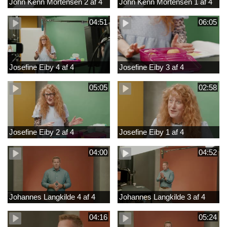
John Kenn Mortensen 2 af 4
John Kenn Mortensen 1 af 4
04:51
06:05
Josefine Eiby 4 af 4
Josefine Eiby 3 af 4
05:05
02:58
Josefine Eiby 2 af 4
Josefine Eiby 1 af 4
04:00
04:52
Johannes Langkilde 4 af 4
Johannes Langkilde 3 af 4
04:16
05:24