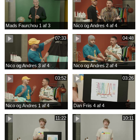
Mads Faurchou 1 af 3
Nico og Andres 4 af 4
07:33
04:48
Nico og Andres 3 af 4
Nico og Andres 2 af 4
03:52
03:26
Nico og Andres 1 af 4
Dan Friis 4 af 4
11:22
10:11