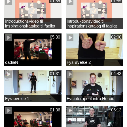
01:59
01:59
Introduktionsvideo til
Introduktionsvideo til
inspirationskatalog til fagligt
inspirationskatalog til fagligt
løft_tilrettet
løft
05:30
02:08
cadiaN
Fys øvelse 2
01:31
04:43
Fys øvelse 1
Fysioterapeut intro Heroic
01:36
05:13