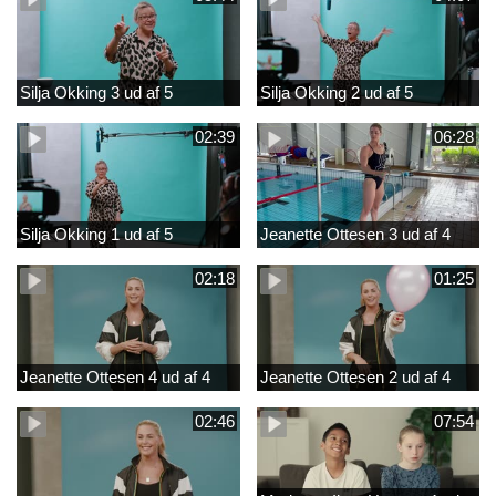
Silja Okking 3 ud af 5
Silja Okking 2 ud af 5
02:39
06:28
Silja Okking 1 ud af 5
Jeanette Ottesen 3 ud af 4
02:18
01:25
Jeanette Ottesen 4 ud af 4
Jeanette Ottesen 2 ud af 4
02:46
07:54