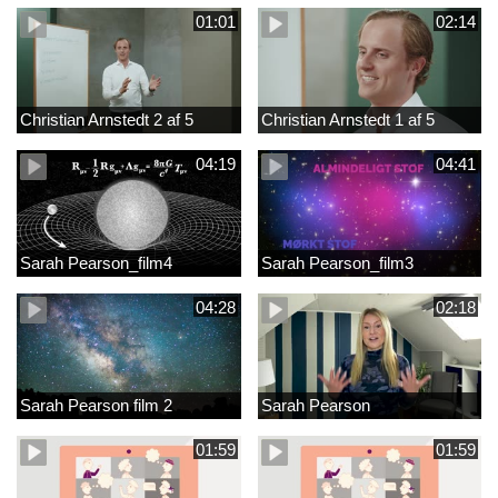
01:01
02:14
Christian Arnstedt 2 af 5
Christian Arnstedt 1 af 5
04:19
04:41
Sarah Pearson_film4
Sarah Pearson_film3
04:28
02:18
Sarah Pearson film 2
Sarah Pearson
01:59
01:59