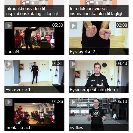
Introduktionsvideo til
Introduktionsvideo til
inspirationskatalog til fagligt
inspirationskatalog til fagligt
løft_tilrettet
løft
05:30
02:08
cadiaN
Fys øvelse 2
01:31
04:43
Fys øvelse 1
Fysioterapeut intro Heroic
01:36
05:13
mental coach
ny flow