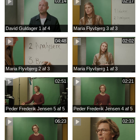
03:14
02:17
David Guldager 1 af 4
Maria Flyvbjerg 3 af 3
04:48
02:02
Maria Flyvbjerg 2 af 3
Maria Flyvbjerg 1 af 3
02:51
02:21
Peder Frederik Jensen 5 af 5
Peder Frederik Jensen 4 af 5
06:23
02:33