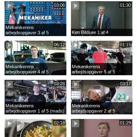
03:06
01:30
Mekanikerens
Kim Bildsøe 1 af 4
arbejdsopgaver 3 af 5
(lærepladssøgning)
06:12
01:15
Mekanikerens
Mekanikerens
arbejdsopgaver 4 af 5
arbejdsopgaver 5 af 5
(Frederik Vesti)
(Frederik Vesti)
03:28
03:17
Mekanikerens
Mekanikerens
arbejdsopgaver 1 af 5 (mads)
arbejdsopgaver 2 af 5
(magnus)
02:18
01:29