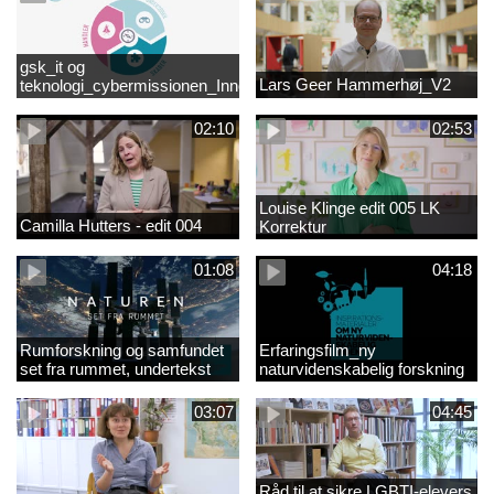
gsk_it og
Lars Geer Hammerhøj_V2
teknologi_cybermissionen_Innovationscirklen
02:10
02:53
Louise Klinge edit 005 LK
Camilla Hutters - edit 004
Korrektur
01:08
04:18
Rumforskning og samfundet
Erfaringsfilm_ny
set fra rummet, undertekst
naturvidenskabelig forskning
03:07
04:45
Råd til at sikre LGBTI-elevers