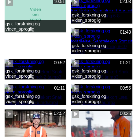
10:51
02:03
gsk_forskning og
viden_sproglig
gsk_forskning og
forståelse_Samtalekort Støt
viden_sproglig
dit barns første læsning 6-8
01:43
forståelse_Barnets sproglige
år.mp3
udvikling 0-10 år_samlet
film.mp4
gsk_forskning og
viden_sproglig
forståelse_Samtalekort Støt
dit barns fortsatte læsning 8-
00:52
01:21
10 år.mp3
gsk_forskning og
gsk_forskning og
viden_sproglig
viden_sproglig
forståelse_Samtalekort Snak
forståelse_Samtalekort Snak
med dit barn 6 mdr-2 år.mp3
med dit barn 2-6 år.mp3
01:11
00:55
gsk_forskning og
gsk_forskning og
viden_sproglig
viden_sproglig
forståelse_Samtalekort Snak
forståelse_Samtalekort Læs,
med din baby 0-6 mdr.mp3
lyt og skriv 3-6 år.mp3
02:52
00:25