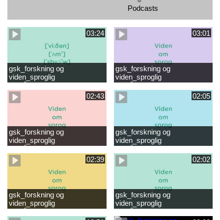
Podcasts
03:24
03:01
gsk_forskning og
gsk_forskning og
viden_sproglig
viden_sproglig
forståelse_VUC Rambøll
forståelse_Støt dit barns
læsevanskeligheder.mp4
første læsning 6-8 år.mp4
02:43
02:05
gsk_forskning og
gsk_forskning og
viden_sproglig
viden_sproglig
forståelse_Støt dit barns
forståelse_Snak med dit barn
fortsatte læsning 8-10 år.mp4
6 mdr-2 år.mp4
02:39
02:02
gsk_forskning og
gsk_forskning og
viden_sproglig
viden_sproglig
forståelse_Snak med dit barn
forståelse_Snak med din
2-6 år.mp4
baby 0-6 mdr.mp4