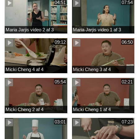
04:51
07:54
Maria Jarjis video 2 af 3
Maria Jarjis video 1 af 3
09:12
06:50
Micki Cheng 4 af 4
Micki Cheng 3 af 4
05:54
02:21
Micki Cheng 2 af 4
Micki Cheng 1 af 4
03:01
07:23