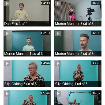
04:38
04:20
Dan Friis 1 af 4
Morten Munster 3 ud af 3
03:13
02:00
Morten Munster 1 ud af 3
Morten Munster 2 ud af 3
04:44
03:23
Silja Okking 5 ud af 5
Silja Okking 4 ud af 5
05:44
04:07