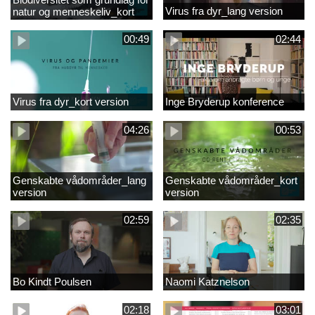
Virus fra dyr_lang version
natur og menneskeliv_kort
version
00:49
02:44
Virus fra dyr_kort version
Inge Bryderup konference
04:26
00:53
Genskabte vådområder_lang
Genskabte vådområder_kort
version
version
02:59
02:35
Bo Kindt Poulsen
Naomi Katznelson
02:18
03:01