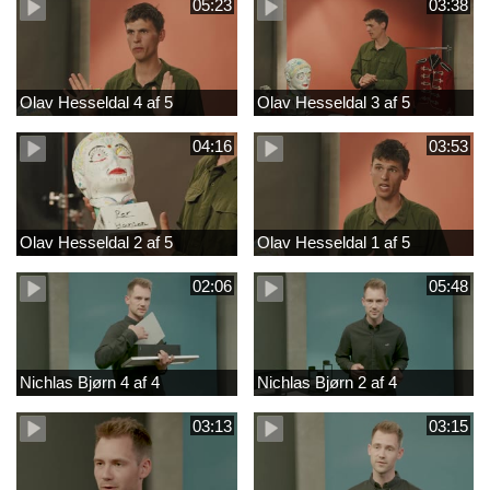
05:23
03:38
Olav Hesseldal 4 af 5
Olav Hesseldal 3 af 5
04:16
03:53
Olav Hesseldal 2 af 5
Olav Hesseldal 1 af 5
02:06
05:48
Nichlas Bjørn 4 af 4
Nichlas Bjørn 2 af 4
03:13
03:15