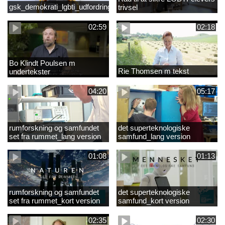
gsk_demokrati_lgbti_udfordringer
trivsel
02:59
02:18
Bo Klindt Poulsen m
Rie Thomsen m tekst
undertekster
04:20
05:17
rumforskning og samfundet
det superteknologiske
set fra rummet_lang version
samfund_lang version
01:08
01:13
rumforskning og samfundet
det superteknologiske
set fra rummet_kort version
samfund_kort version
02:35
02:30