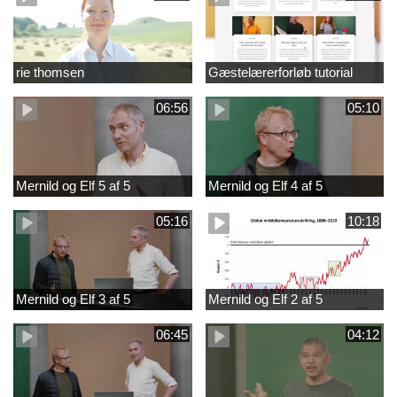
rie thomsen
Gæstelærerforløb tutorial
06:56
05:10
Mernild og Elf 5 af 5
Mernild og Elf 4 af 5
05:16
10:18
Mernild og Elf 3 af 5
Mernild og Elf 2 af 5
06:45
04:12