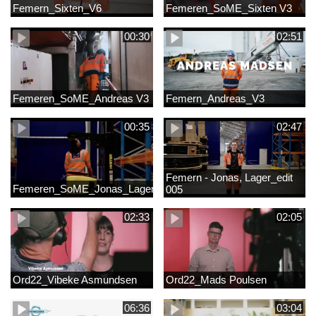
Femern_Sixten_V6
Femeren_SoME_Sixten V3
00:30
02:51
Femeren_SoME_Andreas V3
Femern_Andreas_V3
00:35
02:47
Femern - Jonas, Lager_edit
Femeren_SoME_Jonas_Lager
005
02:33
02:05
Ord22_Vibeke Asmundsen
Ord22_Mads Poulsen
06:36
03:04