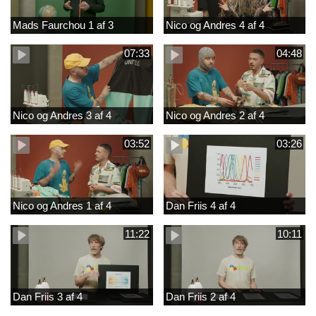
Mads Faurchou 1 af 3
Nico og Andres 4 af 4
07:33
04:48
Nico og Andres 3 af 4
Nico og Andres 2 af 4
03:52
03:26
Nico og Andres 1 af 4
Dan Friis 4 af 4
11:22
10:11
Dan Friis 3 af 4
Dan Friis 2 af 4