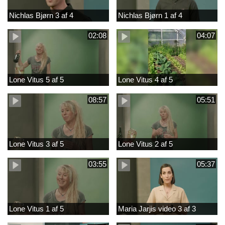
Nichlas Bjørn 3 af 4
Nichlas Bjørn 1 af 4
02:08
04:07
Lone Vitus 5 af 5
Lone Vitus 4 af 5
08:57
05:51
Lone Vitus 3 af 5
Lone Vitus 2 af 5
03:55
05:37
Lone Vitus 1 af 5
Maria Jarjis video 3 af 3