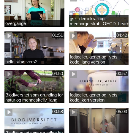
gsk_demokrati og
overgange
medborgerskab_OECD_Learnin
Compass 2030
01:51
04:42
fedtceller, gener og livets
helle rabøl vers2
kode_lang version
04:50
00:57
Biodiversitet som grundlag for
fedtceller, gener og livets
natur og menneskeliv_lang
kode_kort version
version
00:58
05:03
Biodiversitet som grundlag for