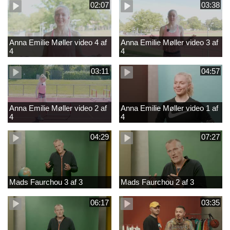
02:07
03:38
Anna Emilie Møller video 4 af
Anna Emilie Møller video 3 af
4
4
03:11
04:57
Anna Emilie Møller video 2 af
Anna Emilie Møller video 1 af
4
4
04:29
07:27
Mads Faurchou 3 af 3
Mads Faurchou 2 af 3
06:17
03:35