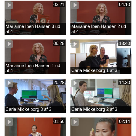
03:21
04:10
Marianne Iben Hansen 3 ud
Marianne Iben Hansen 2 ud
af 4
af 4
06:28
13:40
Marianne Iben Hansen 1 ud
Carla Mickelborg 1 af 3
af 4
20:28
14:30
Carla Mickelborg 3 af 3
Carla Mickelborg 2 af 3
01:56
02:14