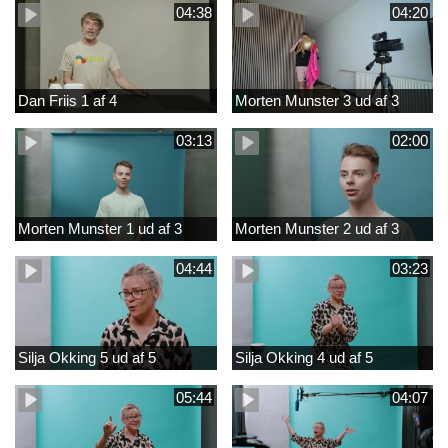
04:38
04:20
Dan Friis 1 af 4
Morten Munster 3 ud af 3
03:13
02:00
Morten Munster 1 ud af 3
Morten Munster 2 ud af 3
04:44
03:23
Silja Okking 5 ud af 5
Silja Okking 4 ud af 5
05:44
04:07