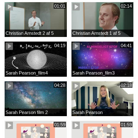
01:01
02:14
Christian Arnstedt 2 af 5
Christian Arnstedt 1 af 5
04:19
04:41
Sarah Pearson_film4
Sarah Pearson_film3
04:28
02:18
Sarah Pearson film 2
Sarah Pearson
01:59
01:59