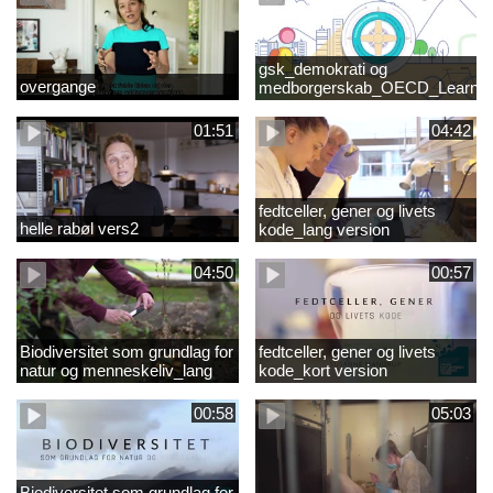
gsk_demokrati og
overgange
medborgerskab_OECD_Learnin
Compass 2030
01:51
04:42
fedtceller, gener og livets
helle rabøl vers2
kode_lang version
04:50
00:57
Biodiversitet som grundlag for
fedtceller, gener og livets
natur og menneskeliv_lang
kode_kort version
version
00:58
05:03
Biodiversitet som grundlag for