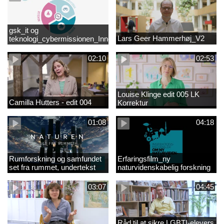
gsk_it og
Lars Geer Hammerhøj_V2
teknologi_cybermissionen_Innovationscirklen
02:10
02:53
Louise Klinge edit 005 LK
Camilla Hutters - edit 004
Korrektur
01:08
04:18
Rumforskning og samfundet
Erfaringsfilm_ny
set fra rummet, undertekst
naturvidenskabelig forskning
03:07
04:45
Råd til at sikre LGBTI-elevers