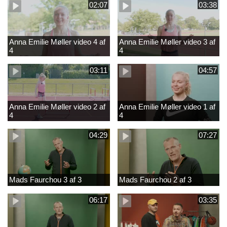
02:07
03:38
Anna Emilie Møller video 4 af
Anna Emilie Møller video 3 af
4
4
03:11
04:57
Anna Emilie Møller video 2 af
Anna Emilie Møller video 1 af
4
4
04:29
07:27
Mads Faurchou 3 af 3
Mads Faurchou 2 af 3
06:17
03:35