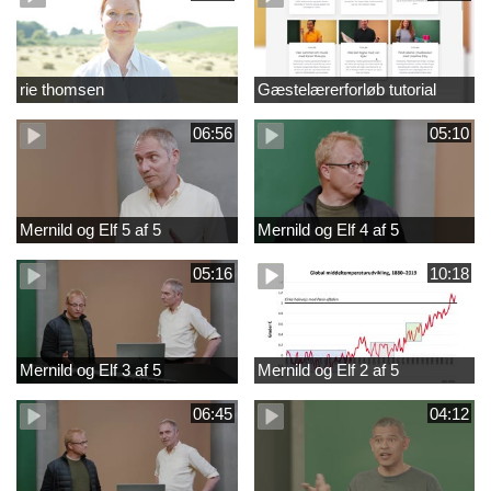
rie thomsen
Gæstelærerforløb tutorial
06:56
05:10
Mernild og Elf 5 af 5
Mernild og Elf 4 af 5
05:16
10:18
Mernild og Elf 3 af 5
Mernild og Elf 2 af 5
06:45
04:12