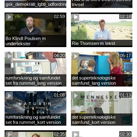
gsk_demokrati_lgbti_udfordringer
trivsel
02:59
02:18
Bo Klindt Poulsen m
Rie Thomsen m tekst
undertekster
04:20
05:17
rumforskning og samfundet
det superteknologiske
set fra rummet_lang version
samfund_lang version
01:08
01:13
rumforskning og samfundet
det superteknologiske
set fra rummet_kort version
samfund_kort version
02:35
02:30