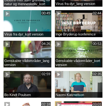
Virus fra dyr_lang version
natur og menneskeliv_kort
version
00:49
02:44
Virus fra dyr_kort version
Inge Bryderup konference
04:26
00:53
Genskabte vådområder_lang
Genskabte vådområder_kort
version
version
02:59
02:35
Bo Kindt Poulsen
Naomi Katznelson
02:18
03:01