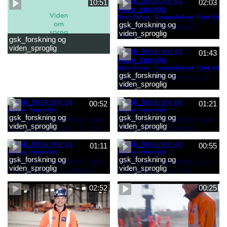
10:51
02:03
gsk_forskning og
viden_sproglig
gsk_forskning og
forståelse_Samtalekort Støt
viden_sproglig
dit barns første læsning 6-8
01:43
forståelse_Barnets sproglige
år.mp3
udvikling 0-10 år_samlet
film.mp4
gsk_forskning og
viden_sproglig
forståelse_Samtalekort Støt
dit barns fortsatte læsning 8-
00:52
01:21
10 år.mp3
gsk_forskning og
gsk_forskning og
viden_sproglig
viden_sproglig
forståelse_Samtalekort Snak
forståelse_Samtalekort Snak
med dit barn 6 mdr-2 år.mp3
med dit barn 2-6 år.mp3
01:11
00:55
gsk_forskning og
gsk_forskning og
viden_sproglig
viden_sproglig
forståelse_Samtalekort Snak
forståelse_Samtalekort Læs,
med din baby 0-6 mdr.mp3
lyt og skriv 3-6 år.mp3
02:52
00:25