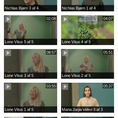
Nichlas Bjørn 3 af 4
Nichlas Bjørn 1 af 4
02:08
04:07
Lone Vitus 5 af 5
Lone Vitus 4 af 5
08:57
05:51
Lone Vitus 3 af 5
Lone Vitus 2 af 5
03:55
05:37
Lone Vitus 1 af 5
Maria Jarjis video 3 af 3