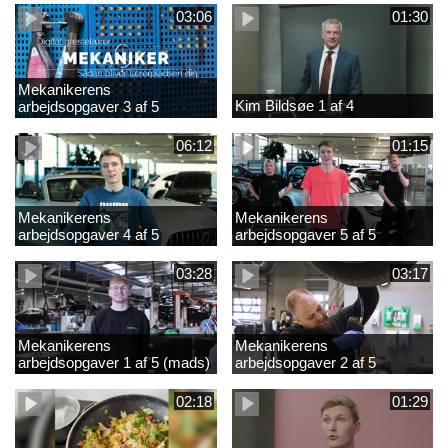
03:06
01:30
Mekanikerens
Kim Bildsøe 1 af 4
arbejdsopgaver 3 af 5
(lærepladssøgning)
06:12
01:15
Mekanikerens
Mekanikerens
arbejdsopgaver 4 af 5
arbejdsopgaver 5 af 5
(Frederik Vesti)
(Frederik Vesti)
03:28
03:17
Mekanikerens
Mekanikerens
arbejdsopgaver 1 af 5 (mads)
arbejdsopgaver 2 af 5
(magnus)
02:18
01:29