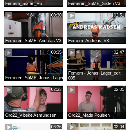
Femern_Sixten_V6
Femeren_SoME_Sixten V3
00:30
02:51
Femeren_SoME_Andreas V3
Femern_Andreas_V3
00:35
02:47
Femern - Jonas, Lager_edit
Femeren_SoME_Jonas_Lager
005
02:33
02:05
Ord22_Vibeke Asmundsen
Ord22_Mads Poulsen
06:36
03:04