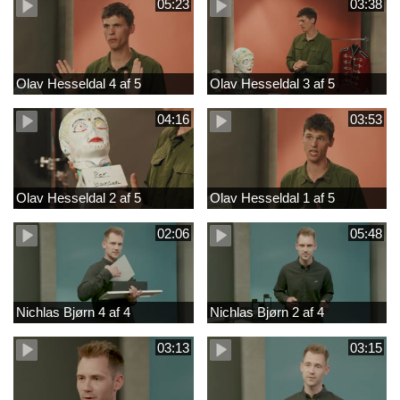
05:23
03:38
Olav Hesseldal 4 af 5
Olav Hesseldal 3 af 5
04:16
03:53
Olav Hesseldal 2 af 5
Olav Hesseldal 1 af 5
02:06
05:48
Nichlas Bjørn 4 af 4
Nichlas Bjørn 2 af 4
03:13
03:15