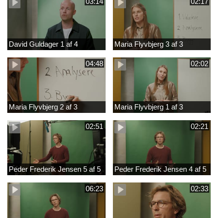
03:14
02:17
David Guldager 1 af 4
Maria Flyvbjerg 3 af 3
04:48
02:02
Maria Flyvbjerg 2 af 3
Maria Flyvbjerg 1 af 3
02:51
02:21
Peder Frederik Jensen 5 af 5
Peder Frederik Jensen 4 af 5
06:23
02:33