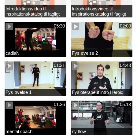
Introduktionsvideo til
Introduktionsvideo til
inspirationskatalog til fagligt
inspirationskatalog til fagligt
løft_tilrettet
løft
05:30
02:08
cadiaN
Fys øvelse 2
01:31
04:43
Fys øvelse 1
Fysioterapeut intro Heroic
01:36
05:13
mental coach
ny flow