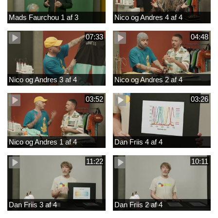
Mads Faurchou 1 af 3
Nico og Andres 4 af 4
07:33
04:48
Nico og Andres 3 af 4
Nico og Andres 2 af 4
03:52
03:26
Nico og Andres 1 af 4
Dan Friis 4 af 4
11:22
10:11
Dan Friis 3 af 4
Dan Friis 2 af 4