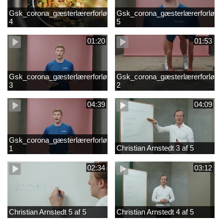
Gsk_corona_gæsterlærerforløb_Axelsen_del
Gsk_corona_gæsterlærerforløb_
4
5
01:20
01:53
Gsk_corona_gæsterlærerforløb_Axelsen_del
Gsk_corona_gæsterlærerforløb_
3
2
04:39
04:09
Gsk_corona_gæsterlærerforløb_Axelsen_del
Christian Arnstedt 3 af 5
1
02:34
03:12
Christian Arnstedt 5 af 5
Christian Arnstedt 4 af 5