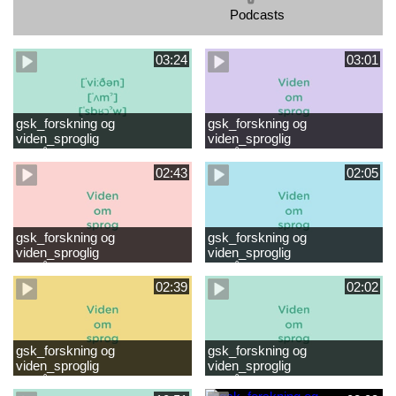
Podcasts
03:24
03:01
gsk_forskning og
gsk_forskning og
viden_sproglig
viden_sproglig
forståelse_VUC Rambøll
forståelse_Støt dit barns
læsevanskeligheder.mp4
første læsning 6-8 år.mp4
02:43
02:05
gsk_forskning og
gsk_forskning og
viden_sproglig
viden_sproglig
forståelse_Støt dit barns
forståelse_Snak med dit barn
fortsatte læsning 8-10 år.mp4
6 mdr-2 år.mp4
02:39
02:02
gsk_forskning og
gsk_forskning og
viden_sproglig
viden_sproglig
forståelse_Snak med dit barn
forståelse_Snak med din
2-6 år.mp4
baby 0-6 mdr.mp4