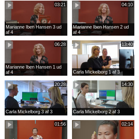
03:21
04:10
Marianne Iben Hansen 3 ud
Marianne Iben Hansen 2 ud
af 4
af 4
06:28
13:40
Marianne Iben Hansen 1 ud
Carla Mickelborg 1 af 3
af 4
20:28
14:30
Carla Mickelborg 3 af 3
Carla Mickelborg 2 af 3
01:56
02:14