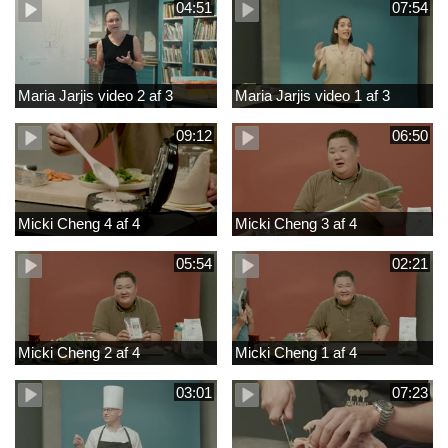
04:51
07:54
Maria Jarjis video 2 af 3
Maria Jarjis video 1 af 3
09:12
06:50
Micki Cheng 4 af 4
Micki Cheng 3 af 4
05:54
02:21
Micki Cheng 2 af 4
Micki Cheng 1 af 4
03:01
07:23