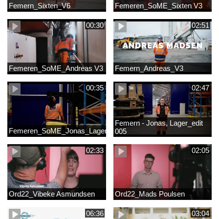
Femern_Sixten_V6
Femeren_SoME_Sixten V3
00:30
02:51
Femeren_SoME_Andreas V3
Femern_Andreas_V3
00:35
02:47
Femern - Jonas, Lager_edit
Femeren_SoME_Jonas_Lager
005
02:33
02:05
Ord22_Vibeke Asmundsen
Ord22_Mads Poulsen
06:36
03:04