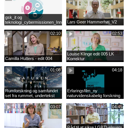
gsk_it og
Lars Geer Hammerhøj_V2
teknologi_cybermissionen_Innovationscirklen
02:10
02:53
Louise Klinge edit 005 LK
Camilla Hutters - edit 004
Korrektur
01:08
04:18
Rumforskning og samfundet
Erfaringsfilm_ny
set fra rummet, undertekst
naturvidenskabelig forskning
03:07
04:45
Råd til at sikre LGBTI-elevers