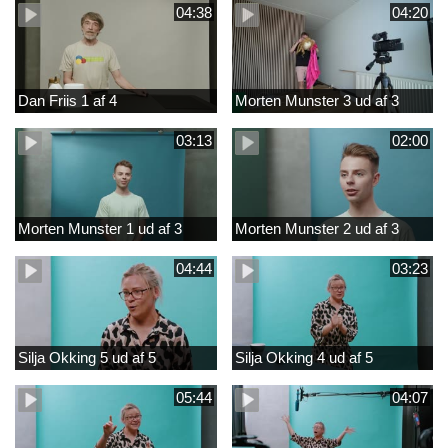
04:38
04:20
Dan Friis 1 af 4
Morten Munster 3 ud af 3
03:13
02:00
Morten Munster 1 ud af 3
Morten Munster 2 ud af 3
04:44
03:23
Silja Okking 5 ud af 5
Silja Okking 4 ud af 5
05:44
04:07