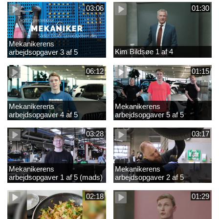
03:06
01:30
Mekanikerens
Kim Bildsøe 1 af 4
arbejdsopgaver 3 af 5
(lærepladssøgning)
06:12
01:15
Mekanikerens
Mekanikerens
arbejdsopgaver 4 af 5
arbejdsopgaver 5 af 5
(Frederik Vesti)
(Frederik Vesti)
03:28
03:17
Mekanikerens
Mekanikerens
arbejdsopgaver 1 af 5 (mads)
arbejdsopgaver 2 af 5
(magnus)
02:18
01:29