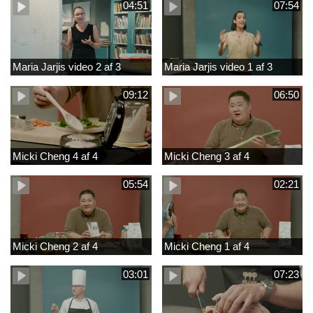
04:51
07:54
Maria Jarjis video 2 af 3
Maria Jarjis video 1 af 3
09:12
06:50
Micki Cheng 4 af 4
Micki Cheng 3 af 4
05:54
02:21
Micki Cheng 2 af 4
Micki Cheng 1 af 4
03:01
07:23