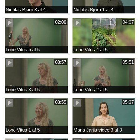
Nichlas Bjørn 3 af 4
Nichlas Bjørn 1 af 4
02:08
04:07
Lone Vitus 5 af 5
Lone Vitus 4 af 5
08:57
05:51
Lone Vitus 3 af 5
Lone Vitus 2 af 5
03:55
05:37
Lone Vitus 1 af 5
Maria Jarjis video 3 af 3