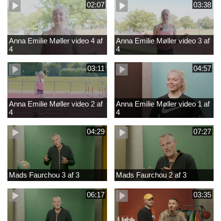
02:07
03:38
Anna Emilie Møller video 4 af
Anna Emilie Møller video 3 af
4
4
03:11
04:57
Anna Emilie Møller video 2 af
Anna Emilie Møller video 1 af
4
4
04:29
07:27
Mads Faurchou 3 af 3
Mads Faurchou 2 af 3
06:17
03:35