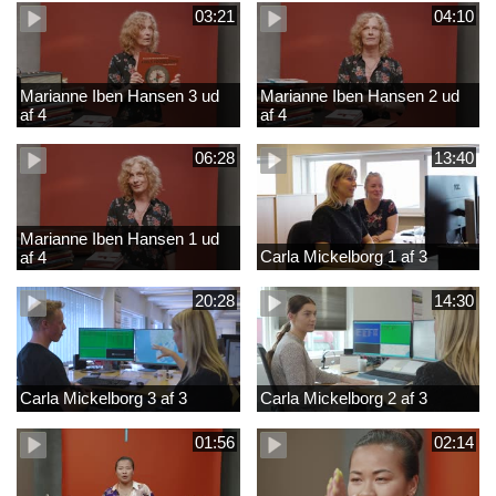
03:21
04:10
Marianne Iben Hansen 3 ud
Marianne Iben Hansen 2 ud
af 4
af 4
06:28
13:40
Marianne Iben Hansen 1 ud
Carla Mickelborg 1 af 3
af 4
20:28
14:30
Carla Mickelborg 3 af 3
Carla Mickelborg 2 af 3
01:56
02:14