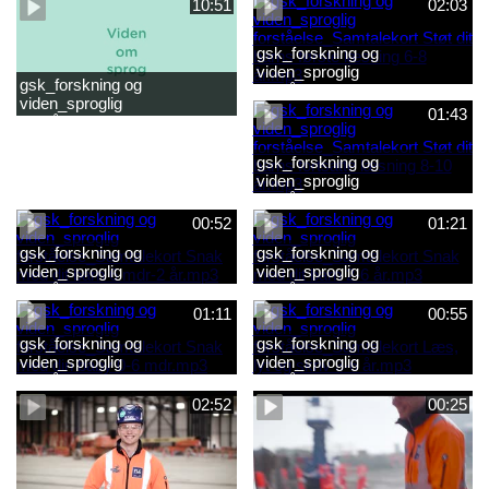
10:51
02:03
gsk_forskning og
viden_sproglig
gsk_forskning og
forståelse_Samtalekort Støt
viden_sproglig
dit barns første læsning 6-8
01:43
forståelse_Barnets sproglige
år.mp3
udvikling 0-10 år_samlet
film.mp4
gsk_forskning og
viden_sproglig
forståelse_Samtalekort Støt
dit barns fortsatte læsning 8-
00:52
01:21
10 år.mp3
gsk_forskning og
gsk_forskning og
viden_sproglig
viden_sproglig
forståelse_Samtalekort Snak
forståelse_Samtalekort Snak
med dit barn 6 mdr-2 år.mp3
med dit barn 2-6 år.mp3
01:11
00:55
gsk_forskning og
gsk_forskning og
viden_sproglig
viden_sproglig
forståelse_Samtalekort Snak
forståelse_Samtalekort Læs,
med din baby 0-6 mdr.mp3
lyt og skriv 3-6 år.mp3
02:52
00:25