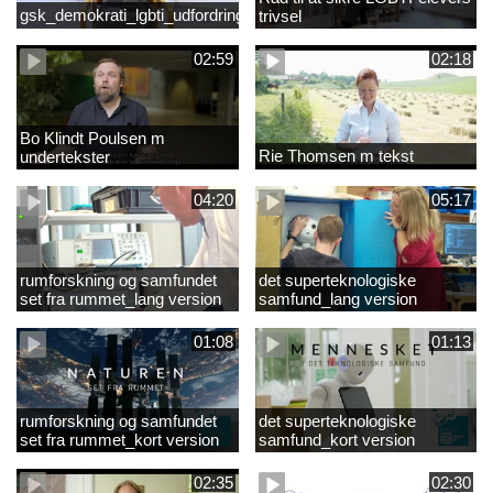
gsk_demokrati_lgbti_udfordringer
trivsel
02:59
02:18
Bo Klindt Poulsen m
Rie Thomsen m tekst
undertekster
04:20
05:17
rumforskning og samfundet
det superteknologiske
set fra rummet_lang version
samfund_lang version
01:08
01:13
rumforskning og samfundet
det superteknologiske
set fra rummet_kort version
samfund_kort version
02:35
02:30