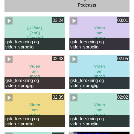
Podcasts
03:24
03:01
gsk_forskning og
gsk_forskning og
viden_sproglig
viden_sproglig
forståelse_VUC Rambøll
forståelse_Støt dit barns
læsevanskeligheder.mp4
første læsning 6-8 år.mp4
02:43
02:05
gsk_forskning og
gsk_forskning og
viden_sproglig
viden_sproglig
forståelse_Støt dit barns
forståelse_Snak med dit barn
fortsatte læsning 8-10 år.mp4
6 mdr-2 år.mp4
02:39
02:02
gsk_forskning og
gsk_forskning og
viden_sproglig
viden_sproglig
forståelse_Snak med dit barn
forståelse_Snak med din
2-6 år.mp4
baby 0-6 mdr.mp4