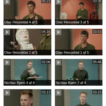
05:23
03:38
Olav Hesseldal 4 af 5
Olav Hesseldal 3 af 5
04:16
03:53
Olav Hesseldal 2 af 5
Olav Hesseldal 1 af 5
02:06
05:48
Nichlas Bjørn 4 af 4
Nichlas Bjørn 2 af 4
03:13
03:15