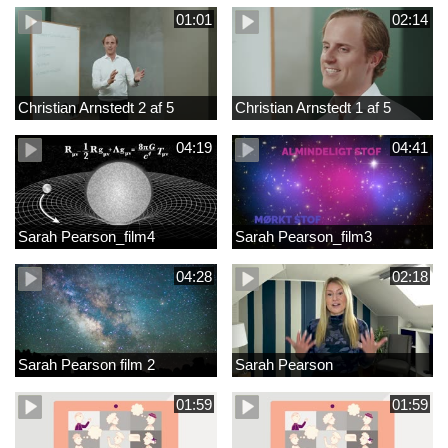
01:01
02:14
Christian Arnstedt 2 af 5
Christian Arnstedt 1 af 5
04:19
04:41
Sarah Pearson_film4
Sarah Pearson_film3
04:28
02:18
Sarah Pearson film 2
Sarah Pearson
01:59
01:59