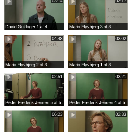
03:14
02:17
David Guldager 1 af 4
Maria Flyvbjerg 3 af 3
04:48
02:02
Maria Flyvbjerg 2 af 3
Maria Flyvbjerg 1 af 3
02:51
02:21
Peder Frederik Jensen 5 af 5
Peder Frederik Jensen 4 af 5
06:23
02:33