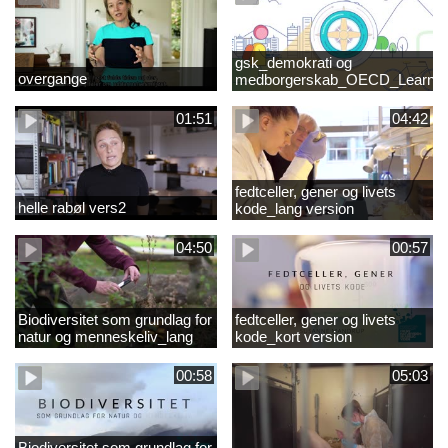
gsk_demokrati og
overgange
medborgerskab_OECD_Learnin
Compass 2030
01:51
04:42
fedtceller, gener og livets
helle rabøl vers2
kode_lang version
04:50
00:57
Biodiversitet som grundlag for
fedtceller, gener og livets
natur og menneskeliv_lang
kode_kort version
version
00:58
05:03
Biodiversitet som grundlag for