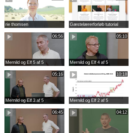
rie thomsen
Gæstelærerforløb tutorial
06:56
05:10
Mernild og Elf 5 af 5
Mernild og Elf 4 af 5
05:16
10:18
Mernild og Elf 3 af 5
Mernild og Elf 2 af 5
06:45
04:12