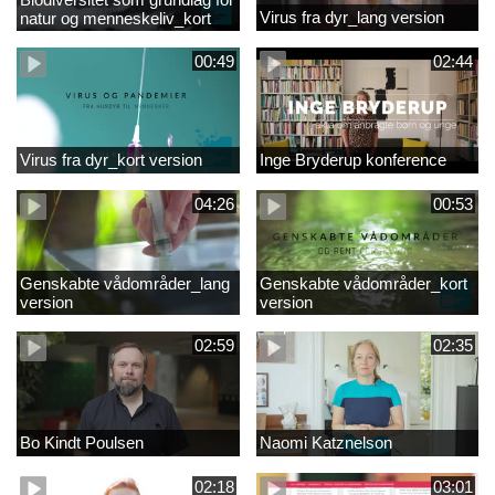
Virus fra dyr_lang version
natur og menneskeliv_kort
version
00:49
02:44
Virus fra dyr_kort version
Inge Bryderup konference
04:26
00:53
Genskabte vådområder_lang
Genskabte vådområder_kort
version
version
02:59
02:35
Bo Kindt Poulsen
Naomi Katznelson
02:18
03:01