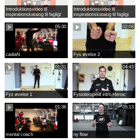
Introduktionsvideo til
Introduktionsvideo til
inspirationskatalog til fagligt
inspirationskatalog til fagligt
løft_tilrettet
løft
05:30
02:08
cadiaN
Fys øvelse 2
01:31
04:43
Fys øvelse 1
Fysioterapeut intro Heroic
01:36
05:13
mental coach
ny flow