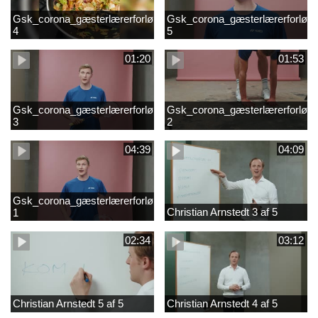
Gsk_corona_gæsterlærerforløb_Axelsen_del
Gsk_corona_gæsterlærerforløb_
4
5
01:20
01:53
Gsk_corona_gæsterlærerforløb_Axelsen_del
Gsk_corona_gæsterlærerforløb_
3
2
04:39
04:09
Gsk_corona_gæsterlærerforløb_Axelsen_del
Christian Arnstedt 3 af 5
1
02:34
03:12
Christian Arnstedt 5 af 5
Christian Arnstedt 4 af 5