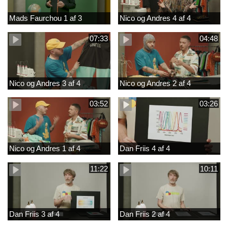
Mads Faurchou 1 af 3
Nico og Andres 4 af 4
07:33
04:48
Nico og Andres 3 af 4
Nico og Andres 2 af 4
03:52
03:26
Nico og Andres 1 af 4
Dan Friis 4 af 4
11:22
10:11
Dan Friis 3 af 4
Dan Friis 2 af 4