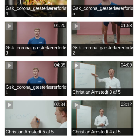
Gsk_corona_gæsterlærerforløb_Axelsen_del
Gsk_corona_gæsterlærerforløb_
4
5
01:20
01:53
Gsk_corona_gæsterlærerforløb_Axelsen_del
Gsk_corona_gæsterlærerforløb_
3
2
04:39
04:09
Gsk_corona_gæsterlærerforløb_Axelsen_del
Christian Arnstedt 3 af 5
1
02:34
03:12
Christian Arnstedt 5 af 5
Christian Arnstedt 4 af 5