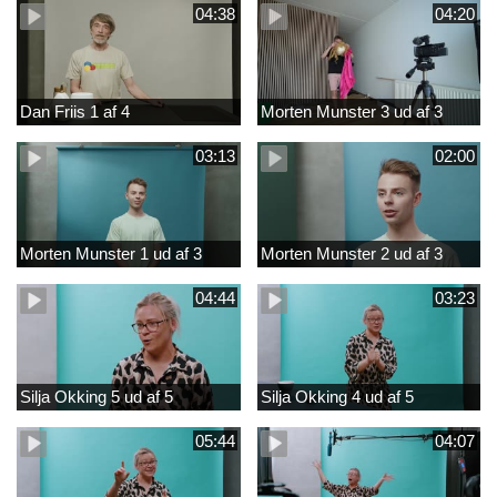
04:38
04:20
Dan Friis 1 af 4
Morten Munster 3 ud af 3
03:13
02:00
Morten Munster 1 ud af 3
Morten Munster 2 ud af 3
04:44
03:23
Silja Okking 5 ud af 5
Silja Okking 4 ud af 5
05:44
04:07