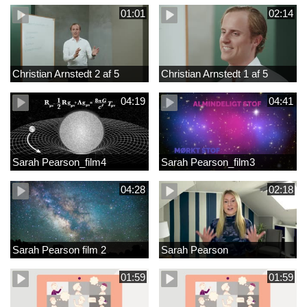
01:01
02:14
Christian Arnstedt 2 af 5
Christian Arnstedt 1 af 5
04:19
04:41
Sarah Pearson_film4
Sarah Pearson_film3
04:28
02:18
Sarah Pearson film 2
Sarah Pearson
01:59
01:59