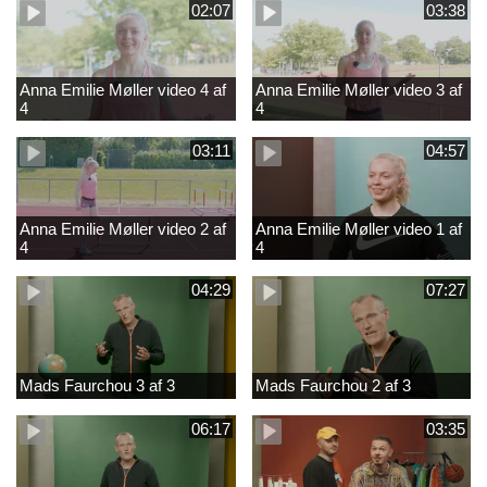
02:07
03:38
Anna Emilie Møller video 4 af
Anna Emilie Møller video 3 af
4
4
03:11
04:57
Anna Emilie Møller video 2 af
Anna Emilie Møller video 1 af
4
4
04:29
07:27
Mads Faurchou 3 af 3
Mads Faurchou 2 af 3
06:17
03:35