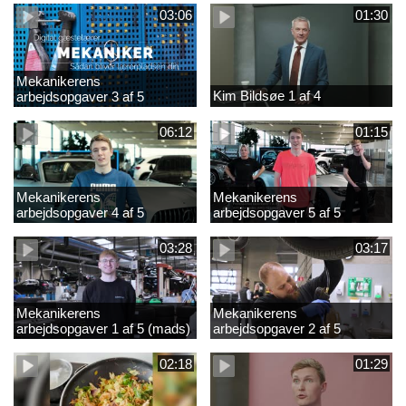
03:06
01:30
Mekanikerens
Kim Bildsøe 1 af 4
arbejdsopgaver 3 af 5
(lærepladssøgning)
06:12
01:15
Mekanikerens
Mekanikerens
arbejdsopgaver 4 af 5
arbejdsopgaver 5 af 5
(Frederik Vesti)
(Frederik Vesti)
03:28
03:17
Mekanikerens
Mekanikerens
arbejdsopgaver 1 af 5 (mads)
arbejdsopgaver 2 af 5
(magnus)
02:18
01:29