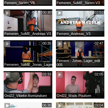
Femern_Sixten_V6
Femeren_SoME_Sixten V3
00:30
02:51
Femeren_SoME_Andreas V3
Femern_Andreas_V3
00:35
02:47
Femern - Jonas, Lager_edit
Femeren_SoME_Jonas_Lager
005
02:33
02:05
Ord22_Vibeke Asmundsen
Ord22_Mads Poulsen
06:36
03:04