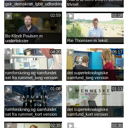
gsk_demokrati_lgbti_udfordringer
trivsel
02:59
02:18
Bo Klindt Poulsen m
Rie Thomsen m tekst
undertekster
04:20
05:17
rumforskning og samfundet
det superteknologiske
set fra rummet_lang version
samfund_lang version
01:08
01:13
rumforskning og samfundet
det superteknologiske
set fra rummet_kort version
samfund_kort version
02:35
02:30