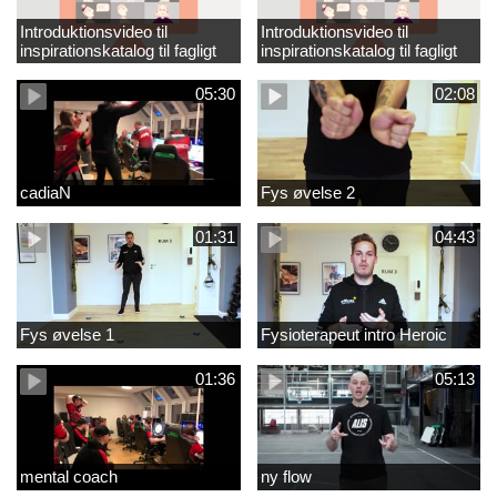
Introduktionsvideo til
Introduktionsvideo til
inspirationskatalog til fagligt
inspirationskatalog til fagligt
løft_tilrettet
løft
05:30
02:08
cadiaN
Fys øvelse 2
01:31
04:43
Fys øvelse 1
Fysioterapeut intro Heroic
01:36
05:13
mental coach
ny flow