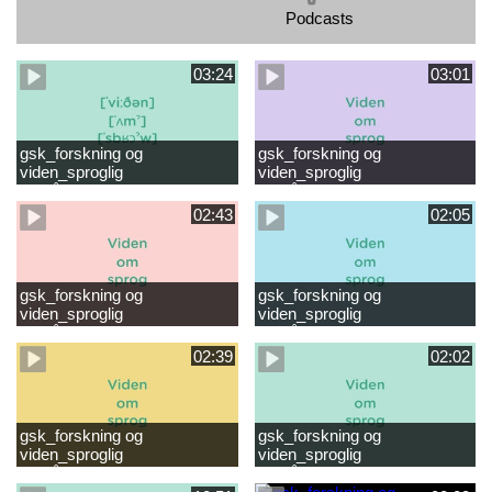
Podcasts
03:24
03:01
gsk_forskning og
gsk_forskning og
viden_sproglig
viden_sproglig
forståelse_VUC Rambøll
forståelse_Støt dit barns
læsevanskeligheder.mp4
første læsning 6-8 år.mp4
02:43
02:05
gsk_forskning og
gsk_forskning og
viden_sproglig
viden_sproglig
forståelse_Støt dit barns
forståelse_Snak med dit barn
fortsatte læsning 8-10 år.mp4
6 mdr-2 år.mp4
02:39
02:02
gsk_forskning og
gsk_forskning og
viden_sproglig
viden_sproglig
forståelse_Snak med dit barn
forståelse_Snak med din
2-6 år.mp4
baby 0-6 mdr.mp4