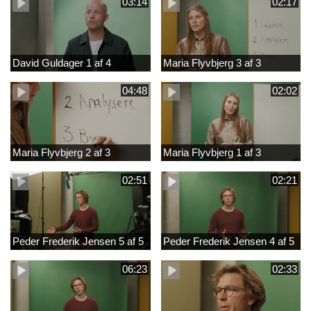
03:14
02:17
David Guldager 1 af 4
Maria Flyvbjerg 3 af 3
04:48
02:02
Maria Flyvbjerg 2 af 3
Maria Flyvbjerg 1 af 3
02:51
02:21
Peder Frederik Jensen 5 af 5
Peder Frederik Jensen 4 af 5
06:23
02:33