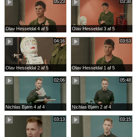
05:23
03:38
Olav Hesseldal 4 af 5
Olav Hesseldal 3 af 5
04:16
03:53
Olav Hesseldal 2 af 5
Olav Hesseldal 1 af 5
02:06
05:48
Nichlas Bjørn 4 af 4
Nichlas Bjørn 2 af 4
03:13
03:15