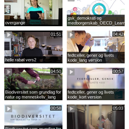
gsk_demokrati og
overgange
medborgerskab_OECD_Learnin
Compass 2030
01:51
04:42
fedtceller, gener og livets
helle rabøl vers2
kode_lang version
04:50
00:57
Biodiversitet som grundlag for
fedtceller, gener og livets
natur og menneskeliv_lang
kode_kort version
version
00:58
05:03
Biodiversitet som grundlag for