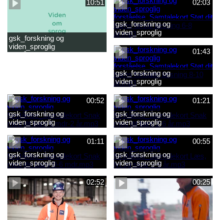
10:51
02:03
gsk_forskning og
viden_sproglig
gsk_forskning og
forståelse_Samtalekort Støt
viden_sproglig
dit barns første læsning 6-8
01:43
forståelse_Barnets sproglige
år.mp3
udvikling 0-10 år_samlet
film.mp4
gsk_forskning og
viden_sproglig
forståelse_Samtalekort Støt
dit barns fortsatte læsning 8-
00:52
01:21
10 år.mp3
gsk_forskning og
gsk_forskning og
viden_sproglig
viden_sproglig
forståelse_Samtalekort Snak
forståelse_Samtalekort Snak
med dit barn 6 mdr-2 år.mp3
med dit barn 2-6 år.mp3
01:11
00:55
gsk_forskning og
gsk_forskning og
viden_sproglig
viden_sproglig
forståelse_Samtalekort Snak
forståelse_Samtalekort Læs,
med din baby 0-6 mdr.mp3
lyt og skriv 3-6 år.mp3
02:52
00:25