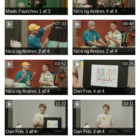
Mads Faurchou 1 af 3
Nico og Andres 4 af 4
07:33
04:48
Nico og Andres 3 af 4
Nico og Andres 2 af 4
03:52
03:26
Nico og Andres 1 af 4
Dan Friis 4 af 4
11:22
10:11
Dan Friis 3 af 4
Dan Friis 2 af 4