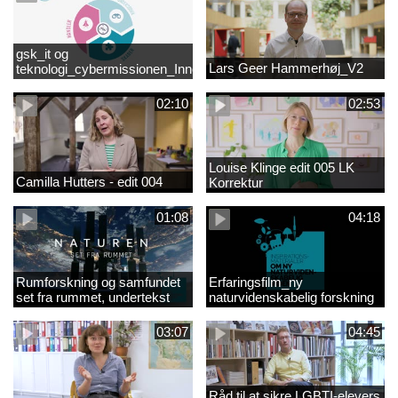
gsk_it og
Lars Geer Hammerhøj_V2
teknologi_cybermissionen_Innovationscirklen
02:10
02:53
Louise Klinge edit 005 LK
Camilla Hutters - edit 004
Korrektur
01:08
04:18
Rumforskning og samfundet
Erfaringsfilm_ny
set fra rummet, undertekst
naturvidenskabelig forskning
03:07
04:45
Råd til at sikre LGBTI-elevers