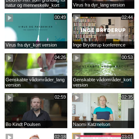
Virus fra dyr_lang version
natur og menneskeliv_kort
version
00:49
02:44
Virus fra dyr_kort version
Inge Bryderup konference
04:26
00:53
Genskabte vådområder_lang
Genskabte vådområder_kort
version
version
02:59
02:35
Bo Kindt Poulsen
Naomi Katznelson
02:18
03:01