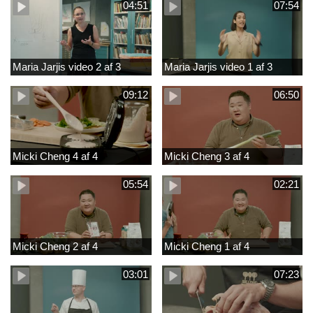
04:51
07:54
Maria Jarjis video 2 af 3
Maria Jarjis video 1 af 3
09:12
06:50
Micki Cheng 4 af 4
Micki Cheng 3 af 4
05:54
02:21
Micki Cheng 2 af 4
Micki Cheng 1 af 4
03:01
07:23