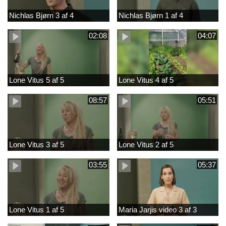
Nichlas Bjørn 3 af 4
Nichlas Bjørn 1 af 4
02:08
04:07
Lone Vitus 5 af 5
Lone Vitus 4 af 5
08:57
05:51
Lone Vitus 3 af 5
Lone Vitus 2 af 5
03:55
05:37
Lone Vitus 1 af 5
Maria Jarjis video 3 af 3