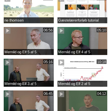
rie thomsen
Gæstelærerforløb tutorial
06:56
05:10
Mernild og Elf 5 af 5
Mernild og Elf 4 af 5
05:16
10:18
Mernild og Elf 3 af 5
Mernild og Elf 2 af 5
06:45
04:12