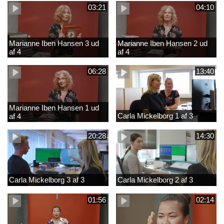
03:21
04:10
Marianne Iben Hansen 3 ud
Marianne Iben Hansen 2 ud
af 4
af 4
06:28
13:40
Marianne Iben Hansen 1 ud
Carla Mickelborg 1 af 3
af 4
20:28
14:30
Carla Mickelborg 3 af 3
Carla Mickelborg 2 af 3
01:56
02:14