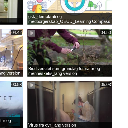
gsk_demokrati og
medborgerskab_OECD_Learning Compass
2030
04:42
04:50
Biodiversitet som grundlag for natur og
lang version
menneskeliv_lang version
00:58
05:03
tur og
Virus fra dyr_lang version