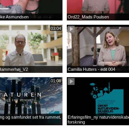
eke Asmundsen
Ord22_Mads Poulsen
03:04
 Hammerhøj_V2
Camilla Hutters - edit 004
01:08
ng og samfundet set fra rummet,
Erfaringsfilm_ny naturvidenskabe
forskning