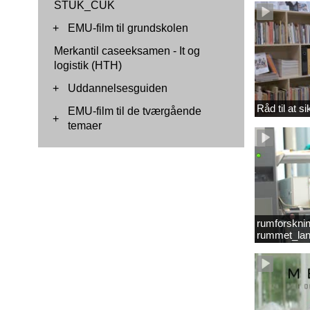
STUK_CUK
+
EMU-film til grundskolen
Merkantil caseeksamen - It og
logistik (HTH)
+
Uddannelsesguiden
Råd til at s
EMU-film til de tværgående
+
temaer
rumforsknin
rummet_lan