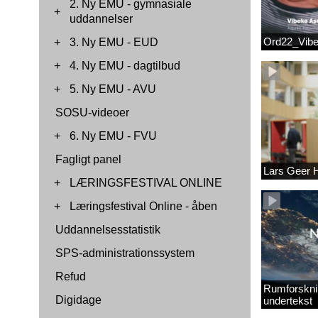
2. Ny EMU - gymnasiale
+
uddannelser
Ord22_Vib
+
3. Ny EMU - EUD
+
4. Ny EMU - dagtilbud
+
5. Ny EMU - AVU
SOSU-videoer
+
6. Ny EMU - FVU
Fagligt panel
Lars Geer
+
LÆRINGSFESTIVAL ONLINE
+
Læringsfestival Online - åben
Uddannelsesstatistik
SPS-administrationssystem
Refud
Rumforskni
Digidage
undertekst