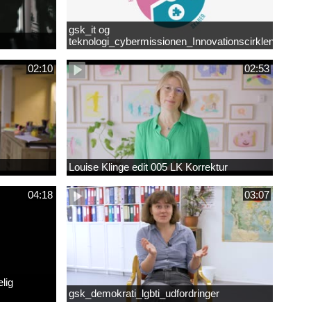
gsk_it og
teknologi_cybermissionen_Innovationscirklen
02:10
02:53
Louise Klinge edit 005 LK Korrektur
04:18
03:07
lig
gsk_demokrati_lgbti_udfordringer