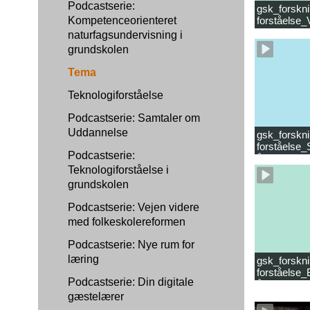
Podcastserie:
gsk_forskni
Kompetenceorienteret
forståelse
læsevanske
naturfagsundervisning i
grundskolen
Tema
Teknologiforståelse
Podcastserie: Samtaler om
Uddannelse
gsk_forskni
forståelse_
Podcastserie:
år.mp4
Teknologiforståelse i
grundskolen
Podcastserie: Vejen videre
med folkeskolereformen
Podcastserie: Nye rum for
læring
gsk_forskni
forståelse_
Podcastserie: Din digitale
år_samlet f
gæstelærer