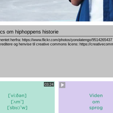
ics om hiphoppens historie
hentet herfra: https://www.flickr.com/photos/yonolatengo/9514265437
kreditere og henvise til creative commons licens: https://creativecom
03:24