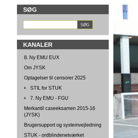
SØG
KANALER
8. Ny EMU EUX
Om JYSK
Optagelser til censorer 2025
+
STIL for STUK
+
7. Ny EMU - FGU
Merkantil caseeksamen 2015-16
(JYSK)
Brugersupport og systemvejledning
STUK - ordblindenetværket