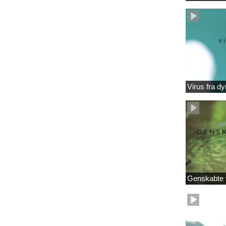
Virus fra dy
Genskabte 