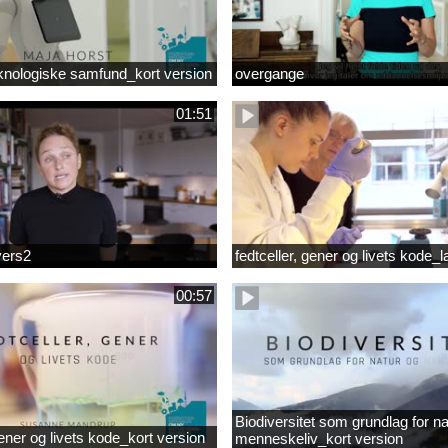
knologiske samfund_kort version
overgange
01:51
vers2
fedtceller, gener og livets kode_
00:57
Biodiversitet som grundlag for na
gener og livets kode_kort version
menneskeliv_kort version