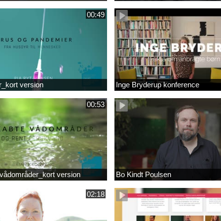
00:49
r_kort version
Inge Bryderup konference
00:53
vådområder_kort version
Bo Kindt Poulsen
02:18