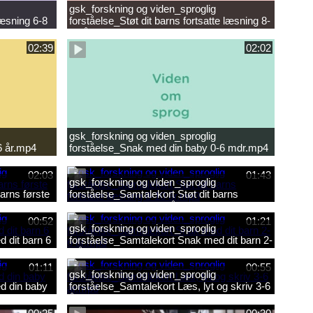
gsk_forskning og viden_sproglig
læsning 6-8
forståelse_Støt dit barns fortsatte læsning 8-
10 år.mp4
02:39
02:02
gsk_forskning og viden_sproglig
6 år.mp4
forståelse_Snak med din baby 0-6 mdr.mp4
02:03
01:43
gsk_forskning og viden_sproglig
arns første
forståelse_Samtalekort Støt dit barns
fortsatte læsning 8-10 år.mp3
00:52
01:21
gsk_forskning og viden_sproglig
 dit barn 6
forståelse_Samtalekort Snak med dit barn 2-
6 år.mp3
01:11
00:55
gsk_forskning og viden_sproglig
d din baby
forståelse_Samtalekort Læs, lyt og skriv 3-6
år.mp3