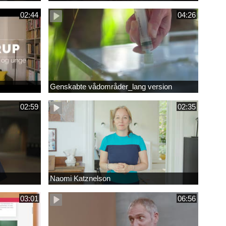
02:44
04:26
Genskabte vådområder_lang version
02:59
02:35
Naomi Katznelson
03:01
06:56