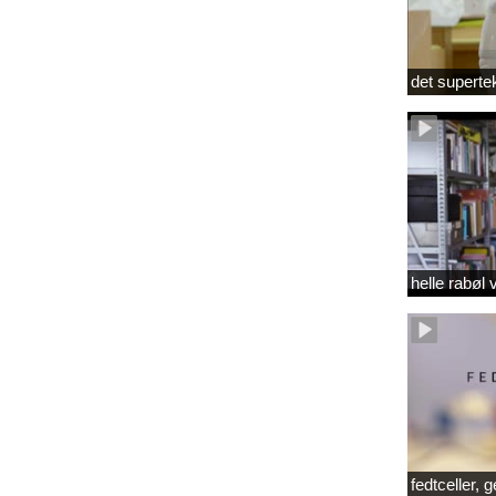
det superte
helle rabøl 
fedtceller, 