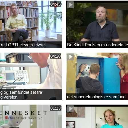
04:45
ikre LGBTI-elevers trivsel
Bo Klindt Poulsen m undertekste
04:20
g og samfundet set fra
det superteknologiske samfund_
g version
01:13