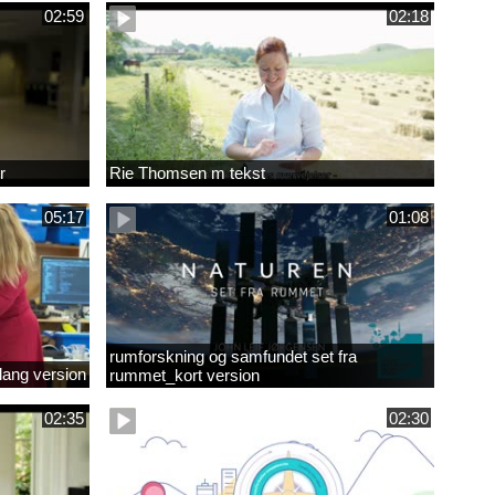
02:59
02:18
r
Rie Thomsen m tekst
05:17
01:08
rumforskning og samfundet set fra
lang version
rummet_kort version
02:35
02:30