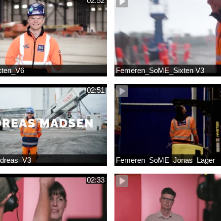
02:52
xten_V6
Femeren_SoME_Sixten V3
02:51
dreas_V3
Femeren_SoME_Jonas_Lager
02:33