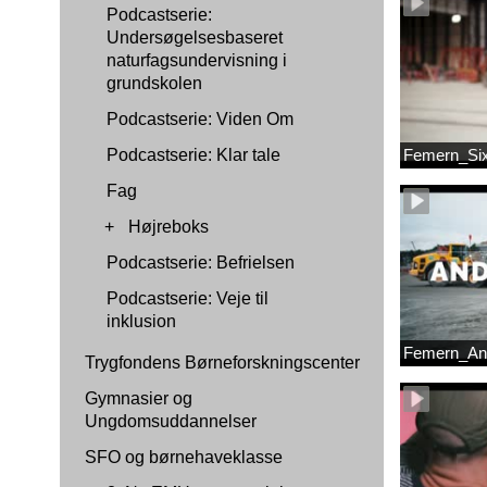
Podcastserie:
Undersøgelsesbaseret
naturfagsundervisning i
grundskolen
Podcastserie: Viden Om
Podcastserie: Klar tale
Femern_Si
Fag
+
Højreboks
Podcastserie: Befrielsen
Podcastserie: Veje til
inklusion
Femern_An
Trygfondens Børneforskningscenter
Gymnasier og
Ungdomsuddannelser
SFO og børnehaveklasse