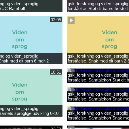
ng og viden_sproglig
gsk_forskning og viden_sproglig
_VUC Rambøll
forståelse_Støt dit barns første 
ligheder.mp4
år.mp4
02:05
ng og viden_sproglig
gsk_forskning og viden_sproglig
Snak med dit barn 6 mdr-2
forståelse_Snak med dit barn 2-
10:51
gsk_forskning og viden_sproglig
forståelse_Samtalekort Støt dit b
læsning 6-8 år.mp3
gsk_forskning og viden_sproglig
forståelse_Samtalekort Snak med
mdr-2 år.mp3
ng og viden_sproglig
gsk_forskning og viden_sproglig
Barnets sproglige udvikling 0-10
forståelse_Samtalekort Snak me
ilm.mp4
0-6 mdr.mp3