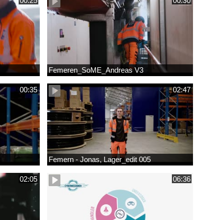
00:25
00:30
Femeren_SoME_Andreas V3
00:35
02:47
Femern - Jonas, Lager_edit 005
02:05
06:36