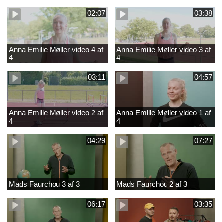
02:07
03:38
Anna Emilie Møller video 4 af
Anna Emilie Møller video 3 af
4
4
03:11
04:57
Anna Emilie Møller video 2 af
Anna Emilie Møller video 1 af
4
4
04:29
07:27
Mads Faurchou 3 af 3
Mads Faurchou 2 af 3
06:17
03:35