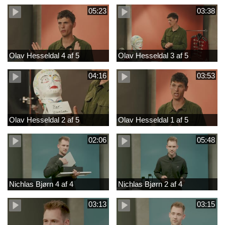
05:23
03:38
Olav Hesseldal 4 af 5
Olav Hesseldal 3 af 5
04:16
03:53
Olav Hesseldal 2 af 5
Olav Hesseldal 1 af 5
02:06
05:48
Nichlas Bjørn 4 af 4
Nichlas Bjørn 2 af 4
03:13
03:15