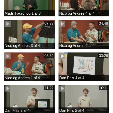
Mads Faurchou 1 af 3
Nico og Andres 4 af 4
07:33
04:48
Nico og Andres 3 af 4
Nico og Andres 2 af 4
03:52
03:26
Nico og Andres 1 af 4
Dan Friis 4 af 4
11:22
10:11
Dan Friis 3 af 4
Dan Friis 2 af 4