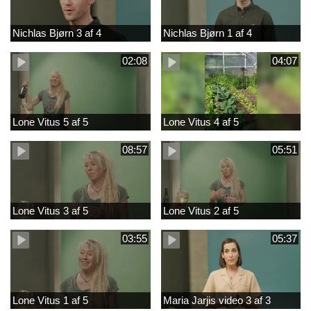
Nichlas Bjørn 3 af 4
Nichlas Bjørn 1 af 4
02:08
04:07
Lone Vitus 5 af 5
Lone Vitus 4 af 5
08:57
05:51
Lone Vitus 3 af 5
Lone Vitus 2 af 5
03:55
05:37
Lone Vitus 1 af 5
Maria Jarjis video 3 af 3