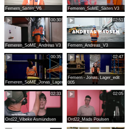
Femern_Sixten_V6
Femeren_SoME_Sixten V3
00:30
02:51
Femeren_SoME_Andreas V3
Femern_Andreas_V3
00:35
02:47
Femern - Jonas, Lager_edit
Femeren_SoME_Jonas_Lager
005
02:33
02:05
Ord22_Vibeke Asmundsen
Ord22_Mads Poulsen