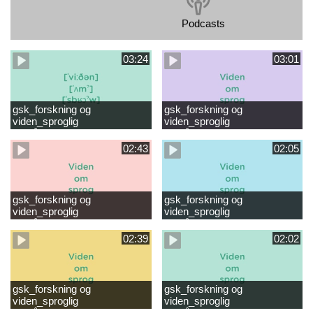
Podcasts
03:24
03:01
gsk_forskning og
gsk_forskning og
viden_sproglig
viden_sproglig
forståelse_VUC Rambøll
forståelse_Støt dit barns
læsevanskeligheder.mp4
første læsning 6-8 år.mp4
02:43
02:05
gsk_forskning og
gsk_forskning og
viden_sproglig
viden_sproglig
forståelse_Støt dit barns
forståelse_Snak med dit barn
fortsatte læsning 8-10 år.mp4
6 mdr-2 år.mp4
02:39
02:02
gsk_forskning og
gsk_forskning og
viden_sproglig
viden_sproglig
forståelse_Snak med dit barn
forståelse_Snak med din