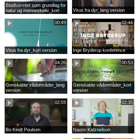
Biodiversitet som grundlag for
Virus fra dyr_lang version
natur og menneskeliv_kort
version
00:49
02:44
Virus fra dyr_kort version
Inge Bryderup konference
04:26
00:53
Genskabte vådområder_lang
Genskabte vådområder_kort
version
version
02:59
02:35
Bo Kindt Poulsen
Naomi Katznelson