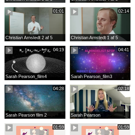
01:01
02:14
Christian Arnstedt 2 af 5
Christian Arnstedt 1 af 5
04:19
04:41
Sarah Pearson_film4
Sarah Pearson_film3
04:28
02:18
Sarah Pearson film 2
Sarah Pearson
01:59
01:59