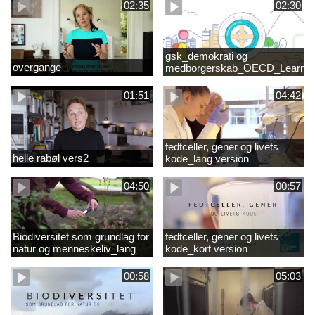
02:35
02:30
gsk_demokrati og
overgange
medborgerskab_OECD_Learnin
Compass 2030
01:51
04:42
fedtceller, gener og livets
helle rabøl vers2
kode_lang version
04:50
00:57
Biodiversitet som grundlag for
fedtceller, gener og livets
natur og menneskeliv_lang
kode_kort version
version
00:58
05:03