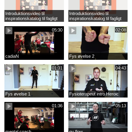
Introduktionsvideo til
Introduktionsvideo til
inspirationskatalog til fagligt
inspirationskatalog til fagligt
løft_tilrettet
løft
05:30
02:08
cadiaN
Fys øvelse 2
01:31
04:43
Fys øvelse 1
Fysioterapeut intro Heroic
01:36
05:13
mental coach
ny flow