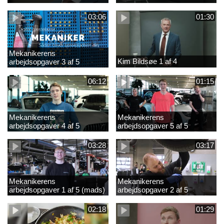
03:06
01:30
Mekanikerens
Kim Bildsøe 1 af 4
arbejdsopgaver 3 af 5
(lærepladssøgning)
06:12
01:15
Mekanikerens
Mekanikerens
arbejdsopgaver 4 af 5
arbejdsopgaver 5 af 5
(Frederik Vesti)
(Frederik Vesti)
03:28
03:17
Mekanikerens
Mekanikerens
arbejdsopgaver 1 af 5 (mads)
arbejdsopgaver 2 af 5
(magnus)
02:18
01:29