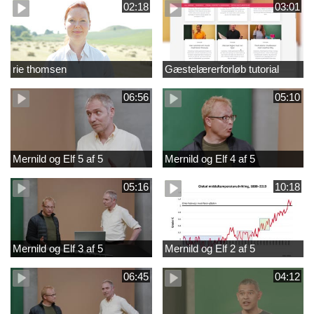
02:18
03:01
rie thomsen
Gæstelærerforløb tutorial
06:56
05:10
Mernild og Elf 5 af 5
Mernild og Elf 4 af 5
05:16
10:18
Mernild og Elf 3 af 5
Mernild og Elf 2 af 5
06:45
04:12