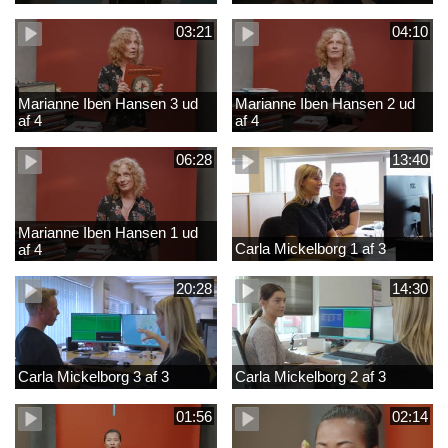
03:21
04:10
Marianne Iben Hansen 3 ud
Marianne Iben Hansen 2 ud
af 4
af 4
06:28
13:40
Marianne Iben Hansen 1 ud
Carla Mickelborg 1 af 3
af 4
20:28
14:30
Carla Mickelborg 3 af 3
Carla Mickelborg 2 af 3
01:56
02:14