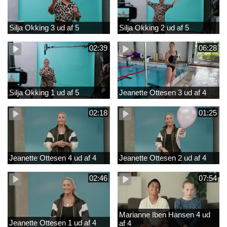
Silja Okking 3 ud af 5
Silja Okking 2 ud af 5
02:39
06:28
Silja Okking 1 ud af 5
Jeanette Ottesen 3 ud af 4
02:18
01:25
Jeanette Ottesen 4 ud af 4
Jeanette Ottesen 2 ud af 4
02:46
07:54
Marianne Iben Hansen 4 ud
Jeanette Ottesen 1 ud af 4
af 4