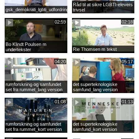
Råd til at sikre LGBTI-elevers
gsk_demokrati_lgbti_udfordringer
trivsel
02:59
02:18
Bo Klindt Poulsen m
Rie Thomsen m tekst
undertekster
04:20
05:17
rumforskning og samfundet
det superteknologiske
set fra rummet_lang version
samfund_lang version
01:08
01:13
rumforskning og samfundet
det superteknologiske
set fra rummet_kort version
samfund_kort version