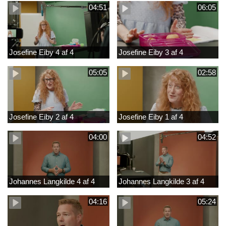
04:51
06:05
Josefine Eiby 4 af 4
Josefine Eiby 3 af 4
05:05
02:58
Josefine Eiby 2 af 4
Josefine Eiby 1 af 4
04:00
04:52
Johannes Langkilde 4 af 4
Johannes Langkilde 3 af 4
04:16
05:24