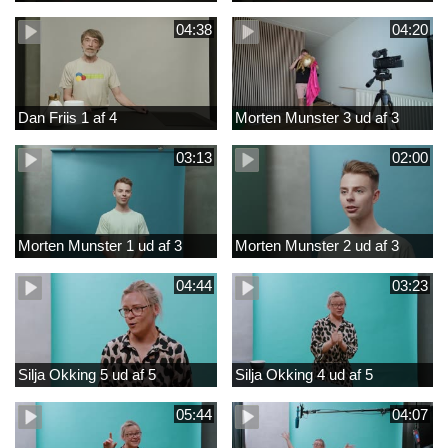
04:38
04:20
Dan Friis 1 af 4
Morten Munster 3 ud af 3
03:13
02:00
Morten Munster 1 ud af 3
Morten Munster 2 ud af 3
04:44
03:23
Silja Okking 5 ud af 5
Silja Okking 4 ud af 5
05:44
04:07