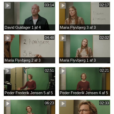
03:14
02:17
David Guldager 1 af 4
Maria Flyvbjerg 3 af 3
04:48
02:02
Maria Flyvbjerg 2 af 3
Maria Flyvbjerg 1 af 3
02:51
02:21
Peder Frederik Jensen 5 af 5
Peder Frederik Jensen 4 af 5
06:23
02:33