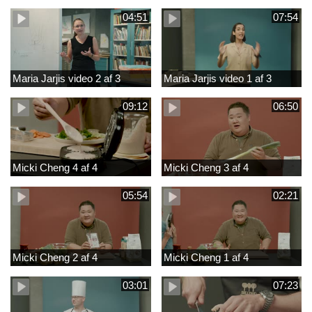
04:51
07:54
Maria Jarjis video 2 af 3
Maria Jarjis video 1 af 3
09:12
06:50
Micki Cheng 4 af 4
Micki Cheng 3 af 4
05:54
02:21
Micki Cheng 2 af 4
Micki Cheng 1 af 4
03:01
07:23