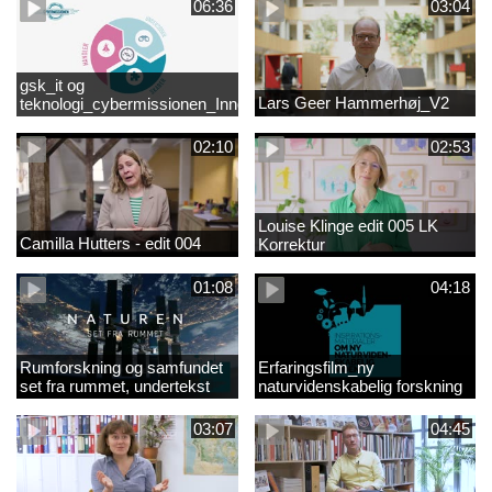
06:36
03:04
gsk_it og
Lars Geer Hammerhøj_V2
teknologi_cybermissionen_Innovationscirklen
02:10
02:53
Louise Klinge edit 005 LK
Camilla Hutters - edit 004
Korrektur
01:08
04:18
Rumforskning og samfundet
Erfaringsfilm_ny
set fra rummet, undertekst
naturvidenskabelig forskning
03:07
04:45