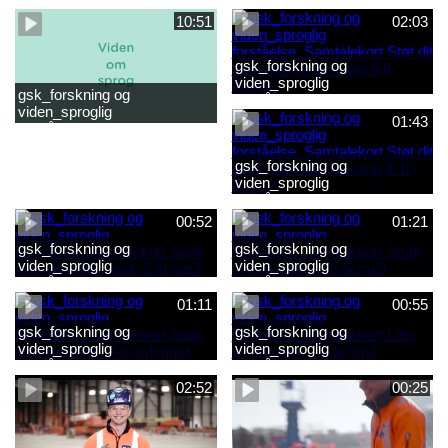
2-6 år.mp4
baby 0-6 mdr.mp4
10:51
02:03
gsk_forskning og
viden_sproglig
gsk_forskning og
forståelse_Samtalekort Støt
viden_sproglig
dit barns første læsning 6-8
01:43
forståelse_Barnets sproglige
år.mp3
udvikling 0-10 år_samlet
film.mp4
gsk_forskning og
viden_sproglig
forståelse_Samtalekort Støt
dit barns fortsatte læsning 8-
00:52
01:21
10 år.mp3
gsk_forskning og
gsk_forskning og
viden_sproglig
viden_sproglig
forståelse_Samtalekort Snak
forståelse_Samtalekort Snak
med dit barn 6 mdr-2 år.mp3
med dit barn 2-6 år.mp3
01:11
00:55
gsk_forskning og
gsk_forskning og
viden_sproglig
viden_sproglig
forståelse_Samtalekort Snak
forståelse_Samtalekort Læs,
med din baby 0-6 mdr.mp3
lyt og skriv 3-6 år.mp3
02:52
00:25