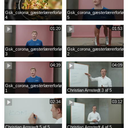
Gsk_corona_gæsterlærerforløb_Axelsen_del
Gsk_corona_gæsterlærerforløb_
4
5
01:20
01:53
Gsk_corona_gæsterlærerforløb_Axelsen_del
Gsk_corona_gæsterlærerforløb_
3
2
04:39
04:09
Gsk_corona_gæsterlærerforløb_Axelsen_del
Christian Arnstedt 3 af 5
1
02:34
03:12
Christian Arnstedt 5 af 5
Christian Arnstedt 4 af 5