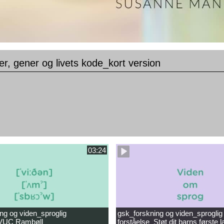
ler, gener og livets kode_kort version
03:24
ng og viden_sproglig
gsk_forskning og viden_sproglig
_VUC Rambøll
forståelse_Støt dit barns første 