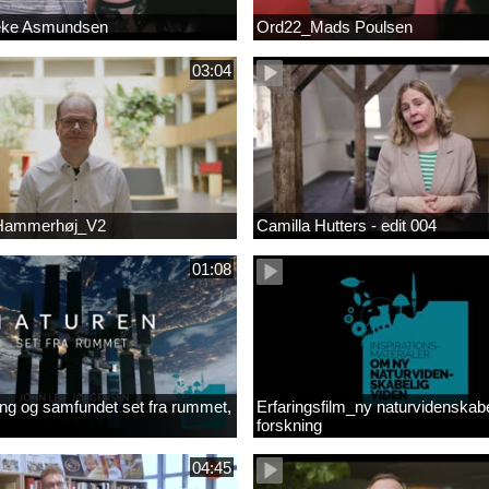
eke Asmundsen
Ord22_Mads Poulsen
03:04
 Hammerhøj_V2
Camilla Hutters - edit 004
01:08
ng og samfundet set fra rummet,
Erfaringsfilm_ny naturvidenskabe
forskning
04:45