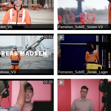
xten_V6
Femeren_SoME_Sixten V3
02:51
dreas_V3
Femeren_SoME_Jonas_Lager
02:33