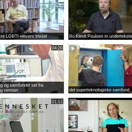
ikre LGBTI-elevers trivsel
Bo Klindt Poulsen m undertekste
04:20
g og samfundet set fra
det superteknologiske samfund_
g version
01:13