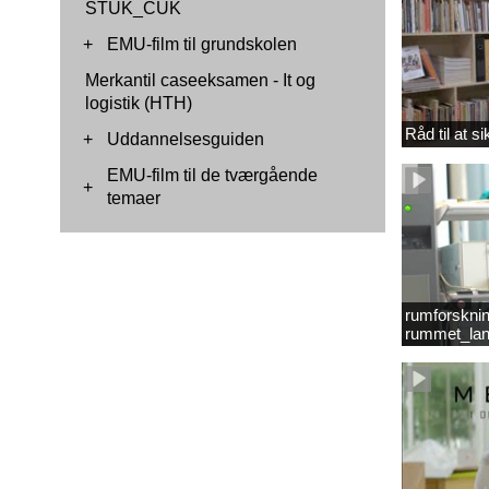
STUK_CUK
+
EMU-film til grundskolen
Merkantil caseeksamen - It og
logistik (HTH)
Råd til at s
+
Uddannelsesguiden
EMU-film til de tværgående
+
temaer
rumforsknin
rummet_lan