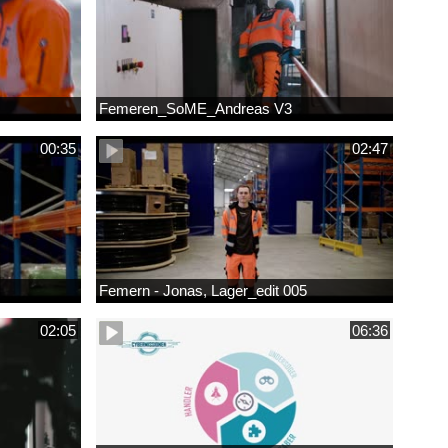
Femeren_SoME_Andreas V3
00:35
02:47
Femern - Jonas, Lager_edit 005
02:05
06:36