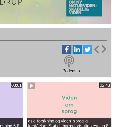
Podcasts
03:01
02:43
gsk_forskning og viden_sproglig
læsning 6-8
forståelse_Støt dit barns fortsatte læsning 8-