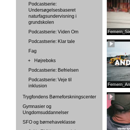
Podcastserie:
Undersøgelsesbaseret
naturfagsundervisning i
grundskolen
Femern_Si
Podcastserie: Viden Om
Podcastserie: Klar tale
Fag
+
Højreboks
Podcastserie: Befrielsen
Podcastserie: Veje til
Femern_An
inklusion
Trygfondens Børneforskningscenter
Gymnasier og
Ungdomsuddannelser
SFO og børnehaveklasse