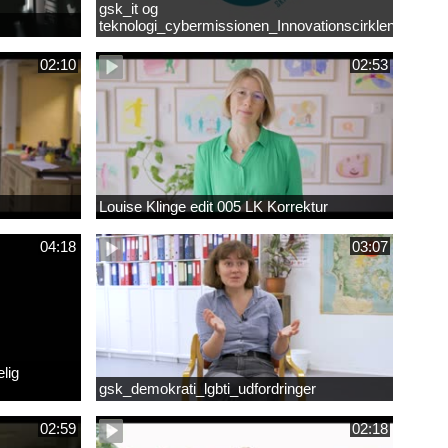
gsk_it og
teknologi_cybermissionen_Innovationscirklen
02:10
02:53
Louise Klinge edit 005 LK Korrektur
04:18
03:07
lig
gsk_demokrati_lgbti_udfordringer
02:59
02:18