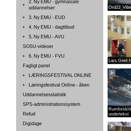
2. Ny EMU - gymnasiale
+
Ord22_Vib
uddannelser
+
3. Ny EMU - EUD
+
4. Ny EMU - dagtilbud
+
5. Ny EMU - AVU
SOSU-videoer
+
6. Ny EMU - FVU
Lars Geer
Fagligt panel
+
LÆRINGSFESTIVAL ONLINE
+
Læringsfestival Online - åben
Uddannelsesstatistik
SPS-administrationssystem
Rumforskni
Refud
undertekst
Digidage