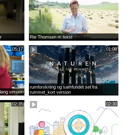
r
Rie Thomsen m tekst
05:17
01:08
rumforskning og samfundet set fra
lang version
rummet_kort version
02:35
02:30