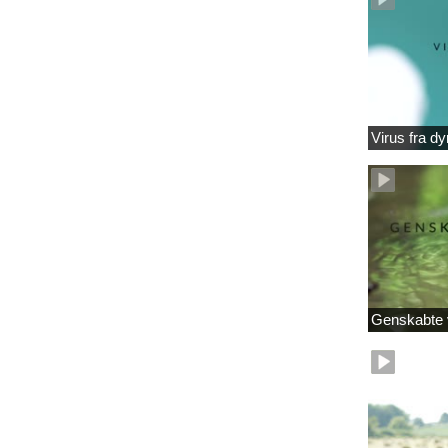
Virus fra dy
Genskabte 