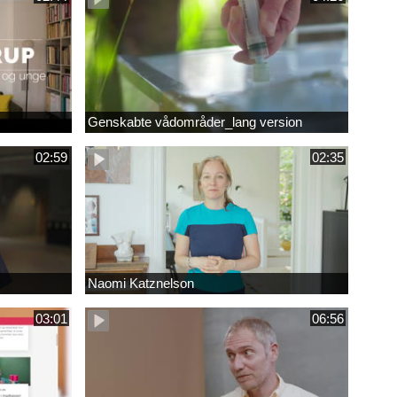
Genskabte vådområder_lang version
02:59
02:35
Naomi Katznelson
03:01
06:56