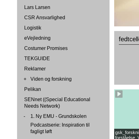
Lars Larsen
CSR Ansvarlighed
Logistik
eVejledning
fedtcel
Costumer Promises
TEKGUIDE
Reklamer
+
Viden og forskning
Pelikan
SENnet ((Special Educational
Needs Network)
-
1. Ny EMU - Grundskolen
Podcastserie: Inspiration til
fagligt løft
gsk_forskni
forståelse