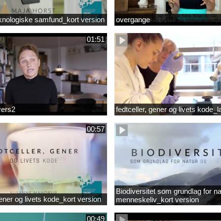
knologiske samfund_kort version
overgange
01:51
vers2
fedtceller, gener og livets kode_
00:57
Biodiversitet som grundlag for na
gener og livets kode_kort version
menneskeliv_kort version
00:49