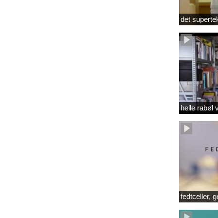
det superte
helle rabøl 
fedtceller, 