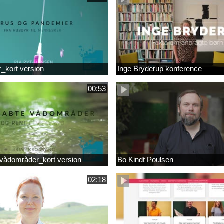
r_kort version
Inge Bryderup konference
00:53
vådområder_kort version
Bo Kindt Poulsen
02:18