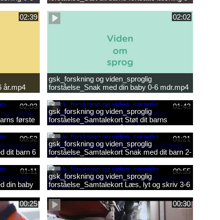
10 år.mp4
02:39
02:02
gsk_forskning og viden_sproglig
6 år.mp4
forståelse_Snak med din baby 0-6 mdr.mp4
02:03
01:43
gsk_forskning og viden_sproglig
arns første
forståelse_Samtalekort Støt dit barns
fortsatte læsning 8-10 år.mp3
00:52
01:21
gsk_forskning og viden_sproglig
 dit barn 6
forståelse_Samtalekort Snak med dit barn 2-
6 år.mp3
01:11
00:55
gsk_forskning og viden_sproglig
d din baby
forståelse_Samtalekort Læs, lyt og skriv 3-6
år.mp3
00:25
00:30