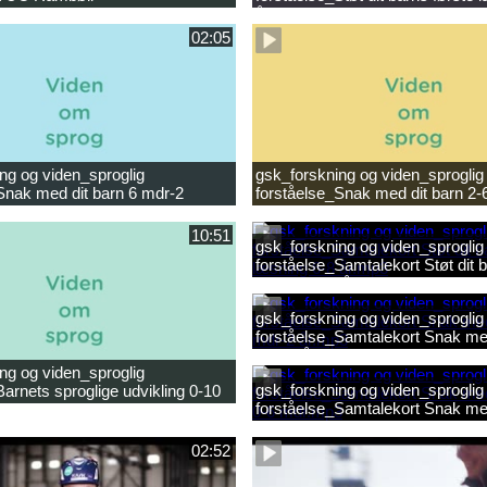
ligheder.mp4
år.mp4
02:05
ng og viden_sproglig
gsk_forskning og viden_sproglig
Snak med dit barn 6 mdr-2
forståelse_Snak med dit barn 2-
10:51
gsk_forskning og viden_sproglig
forståelse_Samtalekort Støt dit b
læsning 6-8 år.mp3
gsk_forskning og viden_sproglig
forståelse_Samtalekort Snak med
mdr-2 år.mp3
ng og viden_sproglig
gsk_forskning og viden_sproglig
Barnets sproglige udvikling 0-10
forståelse_Samtalekort Snak me
ilm.mp4
0-6 mdr.mp3
02:52