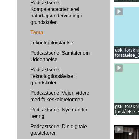
Podcastserie:
læsevanske
Kompetenceorienteret
naturfagsundervisning i
grundskolen
Tema
Teknologiforståelse
gsk_forskni
Podcastserie: Samtaler om
forståelse_
Uddannelse
år.mp4
Podcastserie:
Teknologiforståelse i
grundskolen
Podcastserie: Vejen videre
med folkeskolereformen
gsk_forskni
Podcastserie: Nye rum for
forståelse_
læring
år_samlet f
Podcastserie: Din digitale
gæstelærer