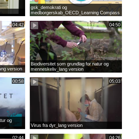
gsk_demokrati og
medborgerskab_OECD_Learning Compass
2030
04:42
04:50
Biodiversitet som grundlag for natur og
lang version
menneskeliv_lang version
00:58
05:03
tur og
Virus fra dyr_lang version
02:44
04:26