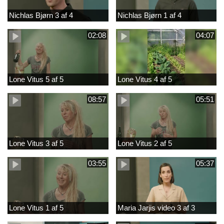
Nichlas Bjørn 3 af 4
Nichlas Bjørn 1 af 4
02:08
04:07
Lone Vitus 5 af 5
Lone Vitus 4 af 5
08:57
05:51
Lone Vitus 3 af 5
Lone Vitus 2 af 5
03:55
05:37
Lone Vitus 1 af 5
Maria Jarjis video 3 af 3