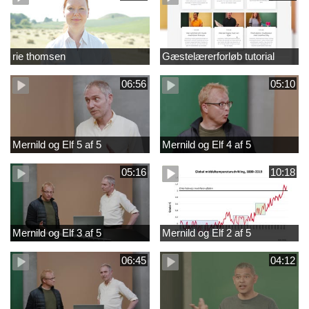
rie thomsen
Gæstelærerforløb tutorial
06:56
05:10
Mernild og Elf 5 af 5
Mernild og Elf 4 af 5
05:16
10:18
Mernild og Elf 3 af 5
Mernild og Elf 2 af 5
06:45
04:12