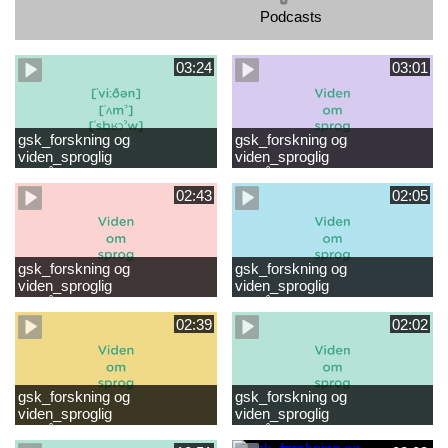
Podcasts
03:24
03:01
gsk_forskning og
gsk_forskning og
viden_sproglig
viden_sproglig
forståelse_VUC Rambøll
forståelse_Støt dit barns
læsevanskeligheder.mp4
første læsning 6-8 år.mp4
02:43
02:05
gsk_forskning og
gsk_forskning og
viden_sproglig
viden_sproglig
forståelse_Støt dit barns
forståelse_Snak med dit barn
fortsatte læsning 8-10 år.mp4
6 mdr-2 år.mp4
02:39
02:02
gsk_forskning og
gsk_forskning og
viden_sproglig
viden_sproglig
forståelse_Snak med dit barn
forståelse_Snak med din
2-6 år.mp4
baby 0-6 mdr.mp4