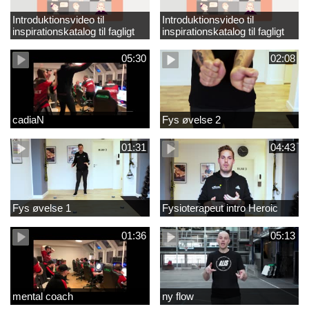
Introduktionsvideo til
Introduktionsvideo til
inspirationskatalog til fagligt
inspirationskatalog til fagligt
løft_tilrettet
løft
05:30
02:08
cadiaN
Fys øvelse 2
01:31
04:43
Fys øvelse 1
Fysioterapeut intro Heroic
01:36
05:13
mental coach
ny flow