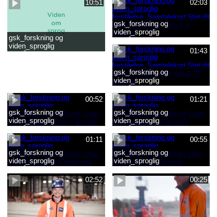
10:51
02:03
gsk_forskning og
viden_sproglig
gsk_forskning og
forståelse_Samtalekort Støt
viden_sproglig
dit barns første læsning 6-8
01:43
forståelse_Barnets sproglige
år.mp3
udvikling 0-10 år_samlet
film.mp4
gsk_forskning og
viden_sproglig
forståelse_Samtalekort Støt
dit barns fortsatte læsning 8-
00:52
01:21
10 år.mp3
gsk_forskning og
gsk_forskning og
viden_sproglig
viden_sproglig
forståelse_Samtalekort Snak
forståelse_Samtalekort Snak
med dit barn 6 mdr-2 år.mp3
med dit barn 2-6 år.mp3
01:11
00:55
gsk_forskning og
gsk_forskning og
viden_sproglig
viden_sproglig
forståelse_Samtalekort Snak
forståelse_Samtalekort Læs,
med din baby 0-6 mdr.mp3
lyt og skriv 3-6 år.mp3
02:52
00:25