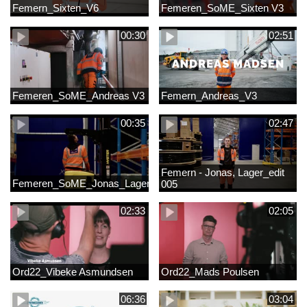
Femern_Sixten_V6
Femeren_SoME_Sixten V3
00:30
02:51
Femeren_SoME_Andreas V3
Femern_Andreas_V3
00:35
02:47
Femern - Jonas, Lager_edit
Femeren_SoME_Jonas_Lager
005
02:33
02:05
Ord22_Vibeke Asmundsen
Ord22_Mads Poulsen
06:36
03:04