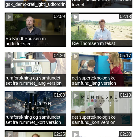
gsk_demokrati_lgbti_udfordringer
trivsel
02:59
02:18
Bo Klindt Poulsen m
Rie Thomsen m tekst
undertekster
04:20
05:17
rumforskning og samfundet
det superteknologiske
set fra rummet_lang version
samfund_lang version
01:08
01:13
rumforskning og samfundet
det superteknologiske
set fra rummet_kort version
samfund_kort version
02:35
02:30