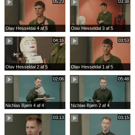
05:23
03:38
Olav Hesseldal 4 af 5
Olav Hesseldal 3 af 5
04:16
03:53
Olav Hesseldal 2 af 5
Olav Hesseldal 1 af 5
02:06
05:48
Nichlas Bjørn 4 af 4
Nichlas Bjørn 2 af 4
03:13
03:15