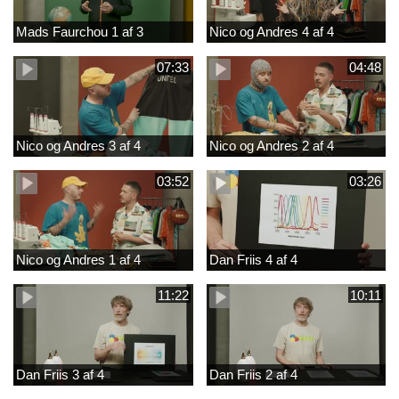
Mads Faurchou 1 af 3
Nico og Andres 4 af 4
07:33
04:48
Nico og Andres 3 af 4
Nico og Andres 2 af 4
03:52
03:26
Nico og Andres 1 af 4
Dan Friis 4 af 4
11:22
10:11
Dan Friis 3 af 4
Dan Friis 2 af 4