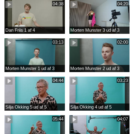
04:38
04:20
Dan Friis 1 af 4
Morten Munster 3 ud af 3
03:13
02:00
Morten Munster 1 ud af 3
Morten Munster 2 ud af 3
04:44
03:23
Silja Okking 5 ud af 5
Silja Okking 4 ud af 5
05:44
04:07