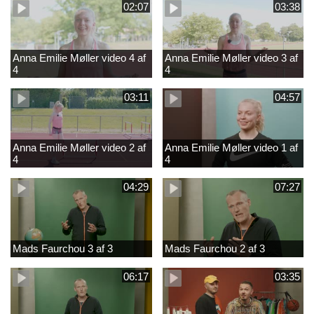
02:07
03:38
Anna Emilie Møller video 4 af
Anna Emilie Møller video 3 af
4
4
03:11
04:57
Anna Emilie Møller video 2 af
Anna Emilie Møller video 1 af
4
4
04:29
07:27
Mads Faurchou 3 af 3
Mads Faurchou 2 af 3
06:17
03:35