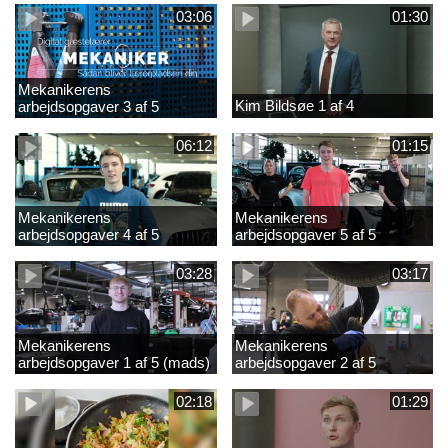
03:06
01:30
Mekanikerens
Kim Bildsøe 1 af 4
arbejdsopgaver 3 af 5
(lærepladssøgning)
06:12
01:15
Mekanikerens
Mekanikerens
arbejdsopgaver 4 af 5
arbejdsopgaver 5 af 5
(Frederik Vesti)
(Frederik Vesti)
03:28
03:17
Mekanikerens
Mekanikerens
arbejdsopgaver 1 af 5 (mads)
arbejdsopgaver 2 af 5
(magnus)
02:18
01:29