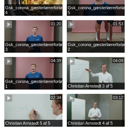
Gsk_corona_gæsterlærerforløb_Axelsen_del
Gsk_corona_gæsterlærerforløb_
4
5
01:20
01:53
Gsk_corona_gæsterlærerforløb_Axelsen_del
Gsk_corona_gæsterlærerforløb_
3
2
04:39
04:09
Gsk_corona_gæsterlærerforløb_Axelsen_del
Christian Arnstedt 3 af 5
1
02:34
03:12
Christian Arnstedt 5 af 5
Christian Arnstedt 4 af 5