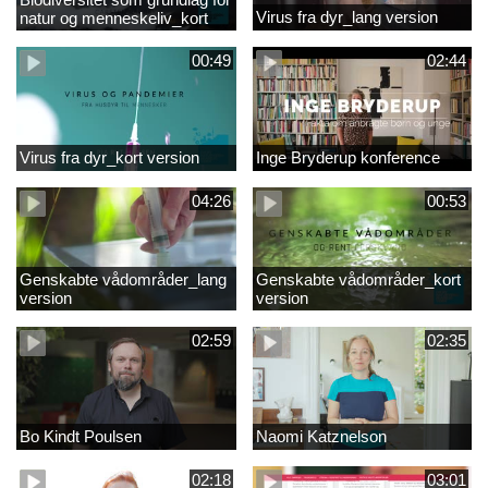
Virus fra dyr_lang version
natur og menneskeliv_kort
version
00:49
02:44
Virus fra dyr_kort version
Inge Bryderup konference
04:26
00:53
Genskabte vådområder_lang
Genskabte vådområder_kort
version
version
02:59
02:35
Bo Kindt Poulsen
Naomi Katznelson
02:18
03:01