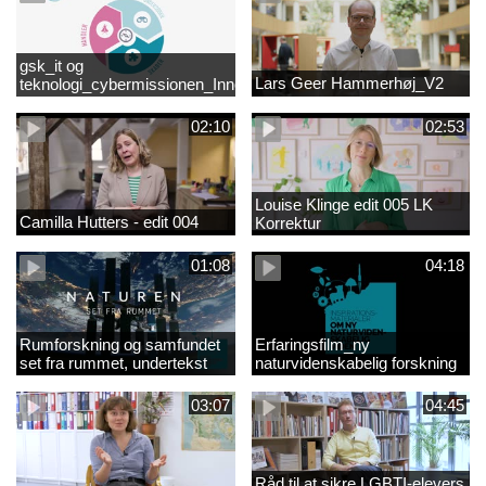
gsk_it og
Lars Geer Hammerhøj_V2
teknologi_cybermissionen_Innovationscirklen
02:10
02:53
Louise Klinge edit 005 LK
Camilla Hutters - edit 004
Korrektur
01:08
04:18
Rumforskning og samfundet
Erfaringsfilm_ny
set fra rummet, undertekst
naturvidenskabelig forskning
03:07
04:45
Råd til at sikre LGBTI-elevers