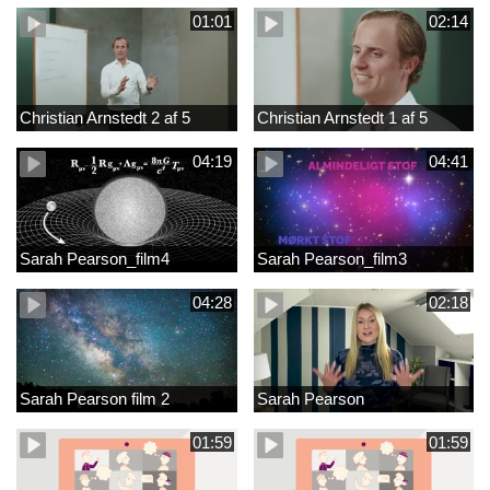
01:01
02:14
Christian Arnstedt 2 af 5
Christian Arnstedt 1 af 5
04:19
04:41
Sarah Pearson_film4
Sarah Pearson_film3
04:28
02:18
Sarah Pearson film 2
Sarah Pearson
01:59
01:59