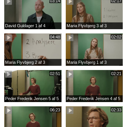
03:14
02:17
David Guldager 1 af 4
Maria Flyvbjerg 3 af 3
04:48
02:02
Maria Flyvbjerg 2 af 3
Maria Flyvbjerg 1 af 3
02:51
02:21
Peder Frederik Jensen 5 af 5
Peder Frederik Jensen 4 af 5
06:23
02:33