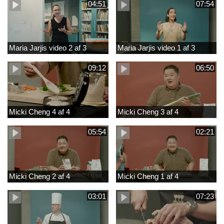
04:51
07:54
Maria Jarjis video 2 af 3
Maria Jarjis video 1 af 3
09:12
06:50
Micki Cheng 4 af 4
Micki Cheng 3 af 4
05:54
02:21
Micki Cheng 2 af 4
Micki Cheng 1 af 4
03:01
07:23