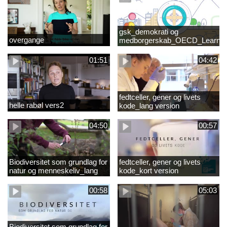
gsk_demokrati og
overgange
medborgerskab_OECD_Learnin
Compass 2030
01:51
04:42
fedtceller, gener og livets
helle rabøl vers2
kode_lang version
04:50
00:57
Biodiversitet som grundlag for
fedtceller, gener og livets
natur og menneskeliv_lang
kode_kort version
version
00:58
05:03
Biodiversitet som grundlag for