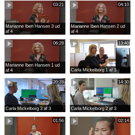
03:21
04:10
Marianne Iben Hansen 3 ud
Marianne Iben Hansen 2 ud
af 4
af 4
06:28
13:40
Marianne Iben Hansen 1 ud
Carla Mickelborg 1 af 3
af 4
20:28
14:30
Carla Mickelborg 3 af 3
Carla Mickelborg 2 af 3
01:56
02:14