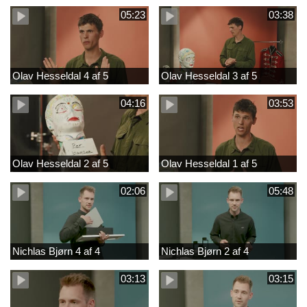
05:23
03:38
Olav Hesseldal 4 af 5
Olav Hesseldal 3 af 5
04:16
03:53
Olav Hesseldal 2 af 5
Olav Hesseldal 1 af 5
02:06
05:48
Nichlas Bjørn 4 af 4
Nichlas Bjørn 2 af 4
03:13
03:15