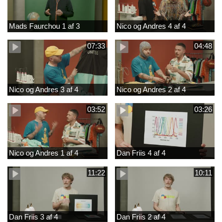
Mads Faurchou 1 af 3
Nico og Andres 4 af 4
07:33
04:48
Nico og Andres 3 af 4
Nico og Andres 2 af 4
03:52
03:26
Nico og Andres 1 af 4
Dan Friis 4 af 4
11:22
10:11
Dan Friis 3 af 4
Dan Friis 2 af 4