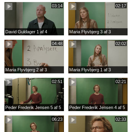
03:14
02:17
David Guldager 1 af 4
Maria Flyvbjerg 3 af 3
04:48
02:02
Maria Flyvbjerg 2 af 3
Maria Flyvbjerg 1 af 3
02:51
02:21
Peder Frederik Jensen 5 af 5
Peder Frederik Jensen 4 af 5
06:23
02:33