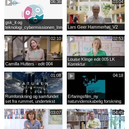
06:36
03:04
gsk_it og
Lars Geer Hammerhøj_V2
teknologi_cybermissionen_Innovationscirklen
02:10
02:53
Louise Klinge edit 005 LK
Camilla Hutters - edit 004
Korrektur
01:08
04:18
Rumforskning og samfundet
Erfaringsfilm_ny
set fra rummet, undertekst
naturvidenskabelig forskning
03:07
04:45