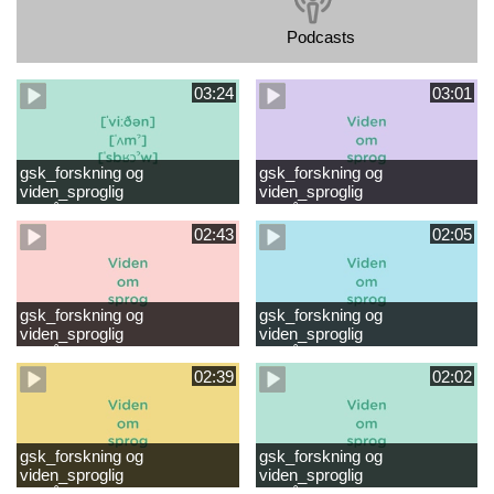
Podcasts
03:24
03:01
gsk_forskning og
gsk_forskning og
viden_sproglig
viden_sproglig
forståelse_VUC Rambøll
forståelse_Støt dit barns
læsevanskeligheder.mp4
første læsning 6-8 år.mp4
02:43
02:05
gsk_forskning og
gsk_forskning og
viden_sproglig
viden_sproglig
forståelse_Støt dit barns
forståelse_Snak med dit barn
fortsatte læsning 8-10 år.mp4
6 mdr-2 år.mp4
02:39
02:02
gsk_forskning og
gsk_forskning og
viden_sproglig
viden_sproglig
forståelse_Snak med dit barn
forståelse_Snak med din