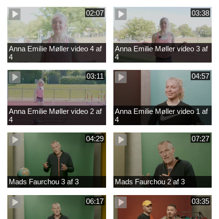
02:07
03:38
Anna Emilie Møller video 4 af
Anna Emilie Møller video 3 af
4
4
03:11
04:57
Anna Emilie Møller video 2 af
Anna Emilie Møller video 1 af
4
4
04:29
07:27
Mads Faurchou 3 af 3
Mads Faurchou 2 af 3
06:17
03:35