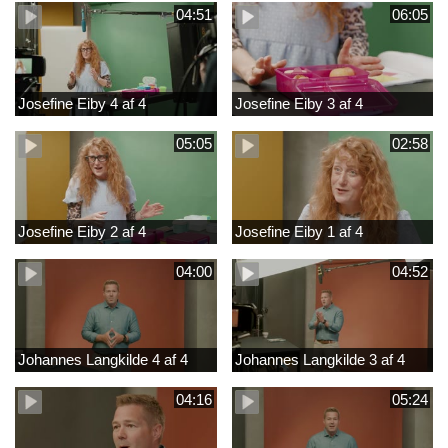
04:51
06:05
Josefine Eiby 4 af 4
Josefine Eiby 3 af 4
05:05
02:58
Josefine Eiby 2 af 4
Josefine Eiby 1 af 4
04:00
04:52
Johannes Langkilde 4 af 4
Johannes Langkilde 3 af 4
04:16
05:24