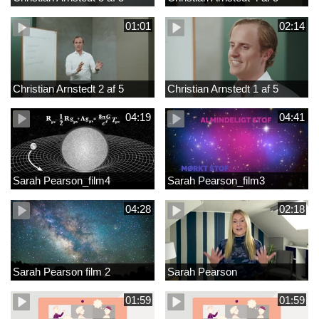
01:01
02:14
Christian Arnstedt 2 af 5
Christian Arnstedt 1 af 5
04:19
04:41
Sarah Pearson_film4
Sarah Pearson_film3
04:28
02:18
Sarah Pearson film 2
Sarah Pearson
01:59
01:59