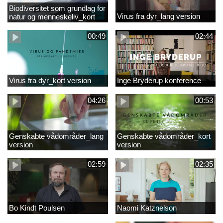
Biodiversitet som grundlag for
Virus fra dyr_lang version
natur og menneskeliv_kort
version
00:49
02:44
Virus fra dyr_kort version
Inge Bryderup konference
04:26
00:53
Genskabte vådområder_lang
Genskabte vådområder_kort
version
version
02:59
02:35
Bo Kindt Poulsen
Naomi Katznelson