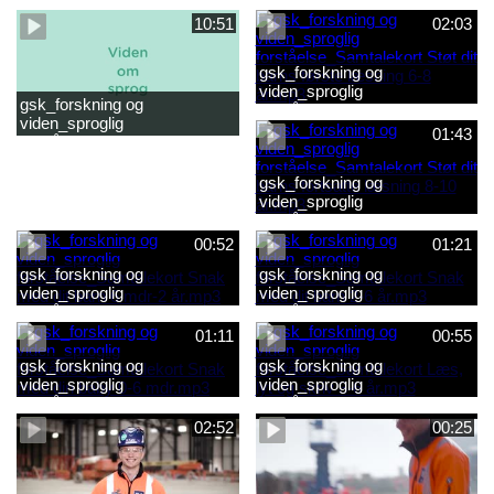
2-6 år.mp4
baby 0-6 mdr.mp4
10:51
02:03
gsk_forskning og
viden_sproglig
gsk_forskning og
forståelse_Samtalekort Støt
viden_sproglig
dit barns første læsning 6-8
01:43
forståelse_Barnets sproglige
år.mp3
udvikling 0-10 år_samlet
film.mp4
gsk_forskning og
viden_sproglig
forståelse_Samtalekort Støt
dit barns fortsatte læsning 8-
00:52
01:21
10 år.mp3
gsk_forskning og
gsk_forskning og
viden_sproglig
viden_sproglig
forståelse_Samtalekort Snak
forståelse_Samtalekort Snak
med dit barn 6 mdr-2 år.mp3
med dit barn 2-6 år.mp3
01:11
00:55
gsk_forskning og
gsk_forskning og
viden_sproglig
viden_sproglig
forståelse_Samtalekort Snak
forståelse_Samtalekort Læs,
med din baby 0-6 mdr.mp3
lyt og skriv 3-6 år.mp3
02:52
00:25