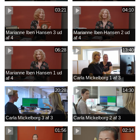
03:21
04:10
Marianne Iben Hansen 3 ud
Marianne Iben Hansen 2 ud
af 4
af 4
06:28
13:40
Marianne Iben Hansen 1 ud
Carla Mickelborg 1 af 3
af 4
20:28
14:30
Carla Mickelborg 3 af 3
Carla Mickelborg 2 af 3
01:56
02:14