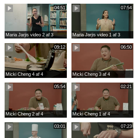
04:51
07:54
Maria Jarjis video 2 af 3
Maria Jarjis video 1 af 3
09:12
06:50
Micki Cheng 4 af 4
Micki Cheng 3 af 4
05:54
02:21
Micki Cheng 2 af 4
Micki Cheng 1 af 4
03:01
07:23