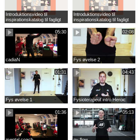
Introduktionsvideo til
Introduktionsvideo til
inspirationskatalog til fagligt
inspirationskatalog til fagligt
løft_tilrettet
løft
05:30
02:08
cadiaN
Fys øvelse 2
01:31
04:43
Fys øvelse 1
Fysioterapeut intro Heroic
01:36
05:13
mental coach
ny flow