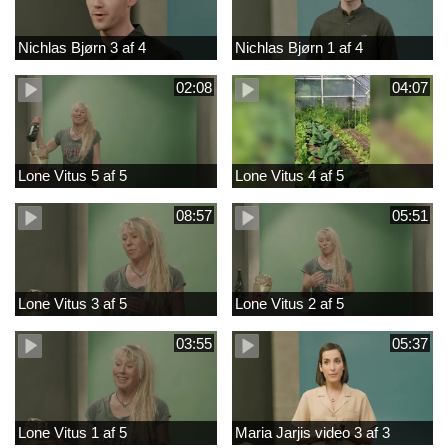
Nichlas Bjørn 3 af 4
Nichlas Bjørn 1 af 4
02:08
04:07
Lone Vitus 5 af 5
Lone Vitus 4 af 5
08:57
05:51
Lone Vitus 3 af 5
Lone Vitus 2 af 5
03:55
05:37
Lone Vitus 1 af 5
Maria Jarjis video 3 af 3