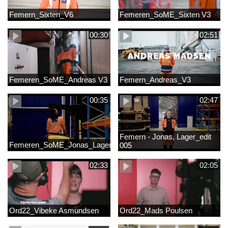
Femern_Sixten_V6
Femeren_SoME_Sixten V3
00:30
02:51
Femeren_SoME_Andreas V3
Femern_Andreas_V3
00:35
02:47
Femern - Jonas, Lager_edit
Femeren_SoME_Jonas_Lager
005
02:33
02:05
Ord22_Vibeke Asmundsen
Ord22_Mads Poulsen