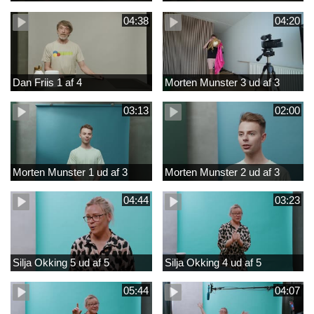
04:38
04:20
Dan Friis 1 af 4
Morten Munster 3 ud af 3
03:13
02:00
Morten Munster 1 ud af 3
Morten Munster 2 ud af 3
04:44
03:23
Silja Okking 5 ud af 5
Silja Okking 4 ud af 5
05:44
04:07