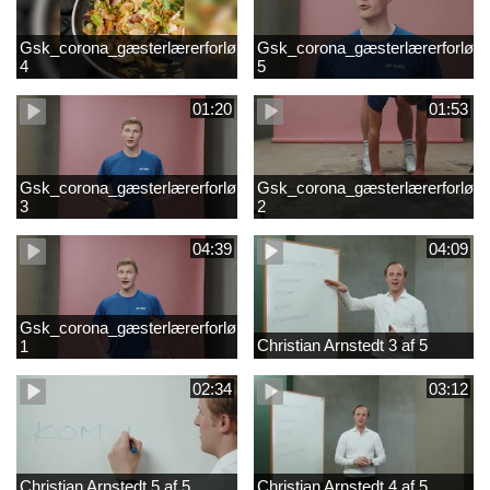
Gsk_corona_gæsterlærerforløb_Axelsen_del
Gsk_corona_gæsterlærerforløb_
4
5
01:20
01:53
Gsk_corona_gæsterlærerforløb_Axelsen_del
Gsk_corona_gæsterlærerforløb_
3
2
04:39
04:09
Gsk_corona_gæsterlærerforløb_Axelsen_del
Christian Arnstedt 3 af 5
1
02:34
03:12
Christian Arnstedt 5 af 5
Christian Arnstedt 4 af 5