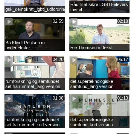
Råd til at sikre LGBTI-elevers
gsk_demokrati_lgbti_udfordringer
trivsel
02:59
02:18
Bo Klindt Poulsen m
Rie Thomsen m tekst
undertekster
04:20
05:17
rumforskning og samfundet
det superteknologiske
set fra rummet_lang version
samfund_lang version
01:08
01:13
rumforskning og samfundet
det superteknologiske
set fra rummet_kort version
samfund_kort version