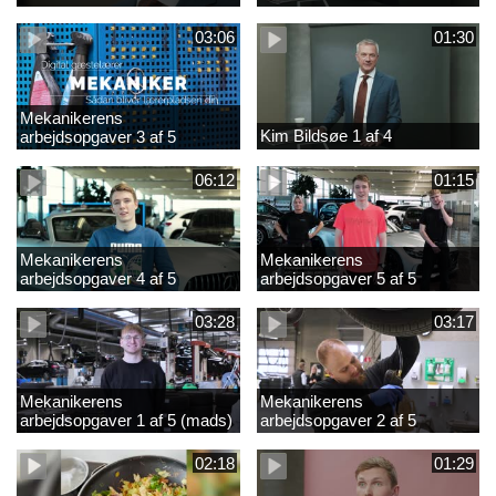
03:06
01:30
Mekanikerens
Kim Bildsøe 1 af 4
arbejdsopgaver 3 af 5
(lærepladssøgning)
06:12
01:15
Mekanikerens
Mekanikerens
arbejdsopgaver 4 af 5
arbejdsopgaver 5 af 5
(Frederik Vesti)
(Frederik Vesti)
03:28
03:17
Mekanikerens
Mekanikerens
arbejdsopgaver 1 af 5 (mads)
arbejdsopgaver 2 af 5
(magnus)
02:18
01:29