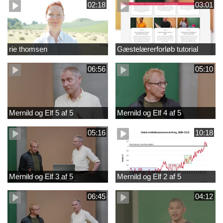
02:18
03:01
rie thomsen
Gæstelærerforløb tutorial
06:56
05:10
Mernild og Elf 5 af 5
Mernild og Elf 4 af 5
05:16
10:18
Mernild og Elf 3 af 5
Mernild og Elf 2 af 5
06:45
04:12