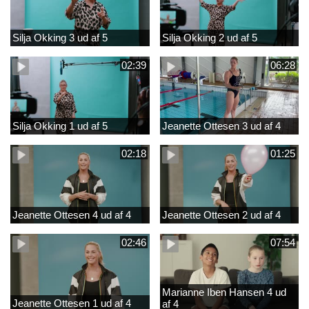
Silja Okking 3 ud af 5
Silja Okking 2 ud af 5
02:39
06:28
Silja Okking 1 ud af 5
Jeanette Ottesen 3 ud af 4
02:18
01:25
Jeanette Ottesen 4 ud af 4
Jeanette Ottesen 2 ud af 4
02:46
07:54
Marianne Iben Hansen 4 ud
Jeanette Ottesen 1 ud af 4
af 4