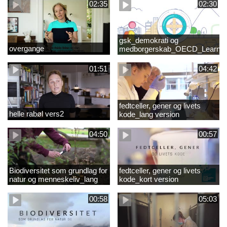
02:35
02:30
gsk_demokrati og
overgange
medborgerskab_OECD_Learnin
Compass 2030
01:51
04:42
fedtceller, gener og livets
helle rabøl vers2
kode_lang version
04:50
00:57
Biodiversitet som grundlag for
fedtceller, gener og livets
natur og menneskeliv_lang
kode_kort version
version
00:58
05:03