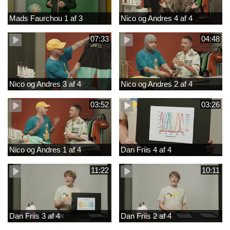
Mads Faurchou 1 af 3
Nico og Andres 4 af 4
07:33
04:48
Nico og Andres 3 af 4
Nico og Andres 2 af 4
03:52
03:26
Nico og Andres 1 af 4
Dan Friis 4 af 4
11:22
10:11
Dan Friis 3 af 4
Dan Friis 2 af 4