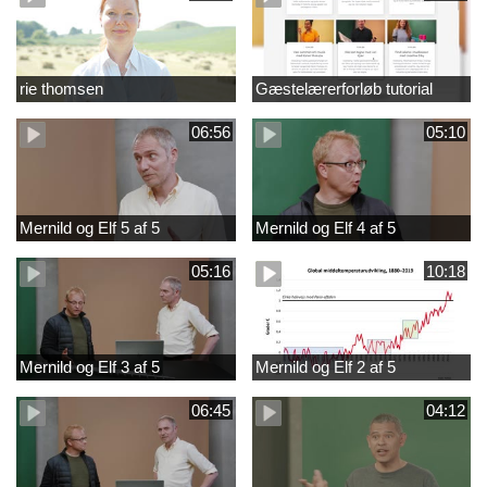
rie thomsen
Gæstelærerforløb tutorial
06:56
05:10
Mernild og Elf 5 af 5
Mernild og Elf 4 af 5
05:16
10:18
Mernild og Elf 3 af 5
Mernild og Elf 2 af 5
06:45
04:12