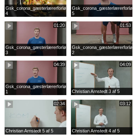
Gsk_corona_gæsterlærerforløb_Axelsen_del
Gsk_corona_gæsterlærerforløb_
4
5
01:20
01:53
Gsk_corona_gæsterlærerforløb_Axelsen_del
Gsk_corona_gæsterlærerforløb_
3
2
04:39
04:09
Gsk_corona_gæsterlærerforløb_Axelsen_del
Christian Arnstedt 3 af 5
1
02:34
03:12
Christian Arnstedt 5 af 5
Christian Arnstedt 4 af 5