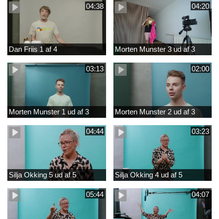
04:38
04:20
Dan Friis 1 af 4
Morten Munster 3 ud af 3
03:13
02:00
Morten Munster 1 ud af 3
Morten Munster 2 ud af 3
04:44
03:23
Silja Okking 5 ud af 5
Silja Okking 4 ud af 5
05:44
04:07