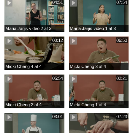
04:51
07:54
Maria Jarjis video 2 af 3
Maria Jarjis video 1 af 3
09:12
06:50
Micki Cheng 4 af 4
Micki Cheng 3 af 4
05:54
02:21
Micki Cheng 2 af 4
Micki Cheng 1 af 4
03:01
07:23