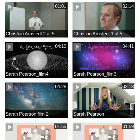
01:01
02:14
Christian Arnstedt 2 af 5
Christian Arnstedt 1 af 5
04:19
04:41
Sarah Pearson_film4
Sarah Pearson_film3
04:28
02:18
Sarah Pearson film 2
Sarah Pearson
01:59
01:59