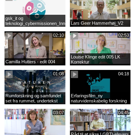
gsk_it og
Lars Geer Hammerhøj_V2
teknologi_cybermissionen_Innovationscirklen
02:10
02:53
Louise Klinge edit 005 LK
Camilla Hutters - edit 004
Korrektur
01:08
04:18
Rumforskning og samfundet
Erfaringsfilm_ny
set fra rummet, undertekst
naturvidenskabelig forskning
03:07
04:45
Råd til at sikre LGBTI-elevers