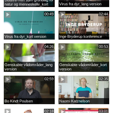
Virus fra dyr_lang version
natur og menneskeliv_kort
version
00:49
02:44
Virus fra dyr_kort version
Inge Bryderup konference
04:26
00:53
Genskabte vådområder_lang
Genskabte vådområder_kort
version
version
02:59
02:35
Bo Kindt Poulsen
Naomi Katznelson
02:18
03:01