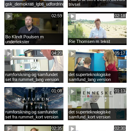
gsk_demokrati_lgbti_udfordringer
trivsel
02:59
02:18
Bo Klindt Poulsen m
Rie Thomsen m tekst
undertekster
04:20
05:17
rumforskning og samfundet
det superteknologiske
set fra rummet_lang version
samfund_lang version
01:08
01:13
rumforskning og samfundet
det superteknologiske
set fra rummet_kort version
samfund_kort version
02:35
02:30