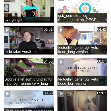
gsk_demokrati og
overgange
medborgerskab_OECD_Learnin
Compass 2030
01:51
04:42
fedtceller, gener og livets
helle rabøl vers2
kode_lang version
04:50
00:57
Biodiversitet som grundlag for
fedtceller, gener og livets
natur og menneskeliv_lang
kode_kort version
version
00:58
05:03
Biodiversitet som grundlag for