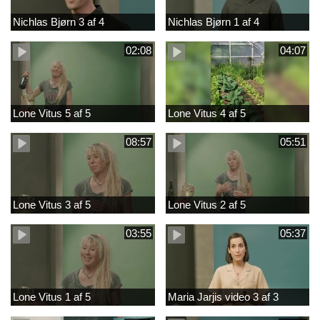
Nichlas Bjørn 3 af 4
Nichlas Bjørn 1 af 4
02:08
04:07
Lone Vitus 5 af 5
Lone Vitus 4 af 5
08:57
05:51
Lone Vitus 3 af 5
Lone Vitus 2 af 5
03:55
05:37
Lone Vitus 1 af 5
Maria Jarjis video 3 af 3