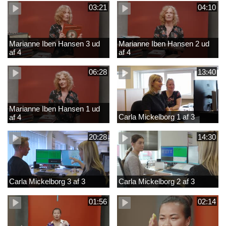
03:21
04:10
Marianne Iben Hansen 3 ud
Marianne Iben Hansen 2 ud
af 4
af 4
06:28
13:40
Marianne Iben Hansen 1 ud
Carla Mickelborg 1 af 3
af 4
20:28
14:30
Carla Mickelborg 3 af 3
Carla Mickelborg 2 af 3
01:56
02:14