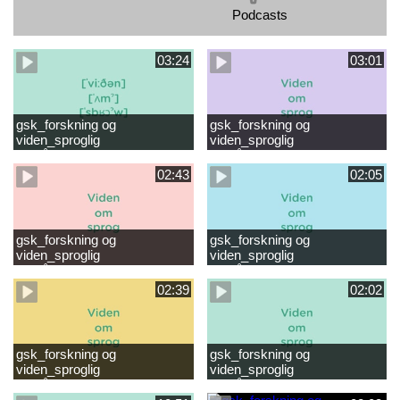
Podcasts
03:24
03:01
gsk_forskning og
gsk_forskning og
viden_sproglig
viden_sproglig
forståelse_VUC Rambøll
forståelse_Støt dit barns
læsevanskeligheder.mp4
første læsning 6-8 år.mp4
02:43
02:05
gsk_forskning og
gsk_forskning og
viden_sproglig
viden_sproglig
forståelse_Støt dit barns
forståelse_Snak med dit barn
fortsatte læsning 8-10 år.mp4
6 mdr-2 år.mp4
02:39
02:02
gsk_forskning og
gsk_forskning og
viden_sproglig
viden_sproglig
forståelse_Snak med dit barn
forståelse_Snak med din
2-6 år.mp4
baby 0-6 mdr.mp4