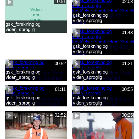
10:51
02:03
gsk_forskning og
viden_sproglig
gsk_forskning og
forståelse_Samtalekort Støt
viden_sproglig
dit barns første læsning 6-8
01:43
forståelse_Barnets sproglige
år.mp3
udvikling 0-10 år_samlet
film.mp4
gsk_forskning og
viden_sproglig
forståelse_Samtalekort Støt
dit barns fortsatte læsning 8-
00:52
01:21
10 år.mp3
gsk_forskning og
gsk_forskning og
viden_sproglig
viden_sproglig
forståelse_Samtalekort Snak
forståelse_Samtalekort Snak
med dit barn 6 mdr-2 år.mp3
med dit barn 2-6 år.mp3
01:11
00:55
gsk_forskning og
gsk_forskning og
viden_sproglig
viden_sproglig
forståelse_Samtalekort Snak
forståelse_Samtalekort Læs,
med din baby 0-6 mdr.mp3
lyt og skriv 3-6 år.mp3
02:52
00:25