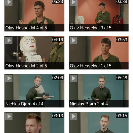
05:23
03:38
Olav Hesseldal 4 af 5
Olav Hesseldal 3 af 5
04:16
03:53
Olav Hesseldal 2 af 5
Olav Hesseldal 1 af 5
02:06
05:48
Nichlas Bjørn 4 af 4
Nichlas Bjørn 2 af 4
03:13
03:15