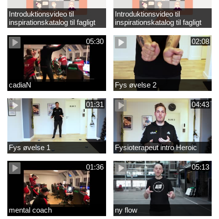
Introduktionsvideo til
Introduktionsvideo til
inspirationskatalog til fagligt
inspirationskatalog til fagligt
løft_tilrettet
løft
05:30
02:08
cadiaN
Fys øvelse 2
01:31
04:43
Fys øvelse 1
Fysioterapeut intro Heroic
01:36
05:13
mental coach
ny flow