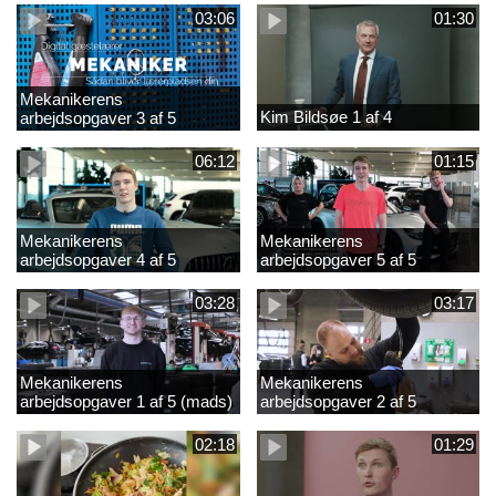
03:06
01:30
Mekanikerens
Kim Bildsøe 1 af 4
arbejdsopgaver 3 af 5
(lærepladssøgning)
06:12
01:15
Mekanikerens
Mekanikerens
arbejdsopgaver 4 af 5
arbejdsopgaver 5 af 5
(Frederik Vesti)
(Frederik Vesti)
03:28
03:17
Mekanikerens
Mekanikerens
arbejdsopgaver 1 af 5 (mads)
arbejdsopgaver 2 af 5
(magnus)
02:18
01:29