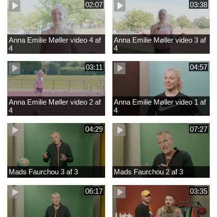
02:07
03:38
Anna Emilie Møller video 4 af
Anna Emilie Møller video 3 af
4
4
03:11
04:57
Anna Emilie Møller video 2 af
Anna Emilie Møller video 1 af
4
4
04:29
07:27
Mads Faurchou 3 af 3
Mads Faurchou 2 af 3
06:17
03:35