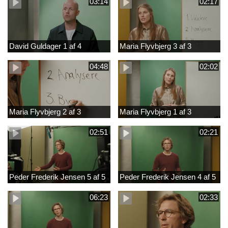
03:14
02:17
David Guldager 1 af 4
Maria Flyvbjerg 3 af 3
04:48
02:02
Maria Flyvbjerg 2 af 3
Maria Flyvbjerg 1 af 3
02:51
02:21
Peder Frederik Jensen 5 af 5
Peder Frederik Jensen 4 af 5
06:23
02:33