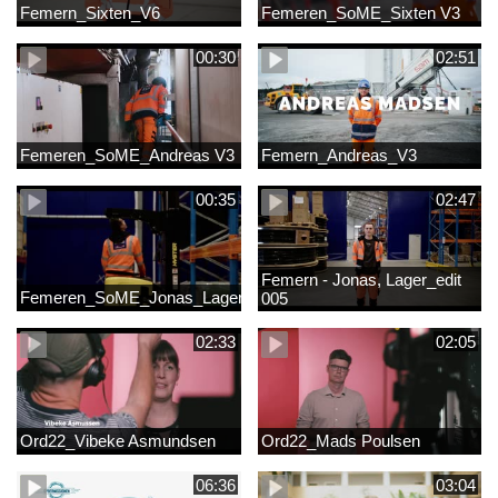
Femern_Sixten_V6
Femeren_SoME_Sixten V3
00:30
02:51
Femeren_SoME_Andreas V3
Femern_Andreas_V3
00:35
02:47
Femern - Jonas, Lager_edit
Femeren_SoME_Jonas_Lager
005
02:33
02:05
Ord22_Vibeke Asmundsen
Ord22_Mads Poulsen
06:36
03:04