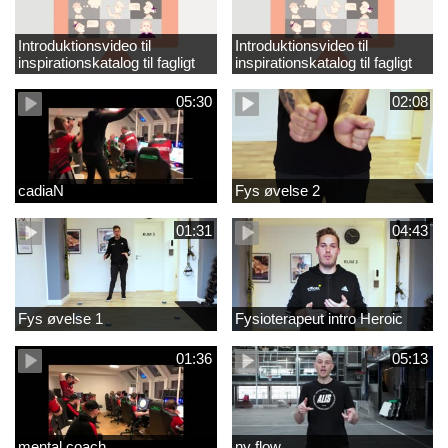
Introduktionsvideo til
Introduktionsvideo til
inspirationskatalog til fagligt
inspirationskatalog til fagligt
løft_tilrettet
løft
05:30
02:08
cadiaN
Fys øvelse 2
01:31
04:43
Fys øvelse 1
Fysioterapeut intro Heroic
01:36
05:13
mental coach
ny flow