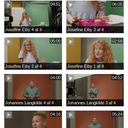
04:51
06:05
Josefine Eiby 4 af 4
Josefine Eiby 3 af 4
05:05
02:58
Josefine Eiby 2 af 4
Josefine Eiby 1 af 4
04:00
04:52
Johannes Langkilde 4 af 4
Johannes Langkilde 3 af 4
04:16
05:24