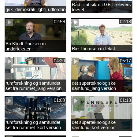
Råd til at sikre LGBTI-elevers
gsk_demokrati_lgbti_udfordringer
trivsel
02:59
02:18
Bo Klindt Poulsen m
Rie Thomsen m tekst
undertekster
04:20
05:17
rumforskning og samfundet
det superteknologiske
set fra rummet_lang version
samfund_lang version
01:08
01:13
rumforskning og samfundet
det superteknologiske
set fra rummet_kort version
samfund_kort version