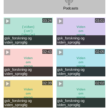
Podcasts
03:24
03:01
gsk_forskning og
gsk_forskning og
viden_sproglig
viden_sproglig
forståelse_VUC Rambøll
forståelse_Støt dit barns
læsevanskeligheder.mp4
første læsning 6-8 år.mp4
02:43
02:05
gsk_forskning og
gsk_forskning og
viden_sproglig
viden_sproglig
forståelse_Støt dit barns
forståelse_Snak med dit barn
fortsatte læsning 8-10 år.mp4
6 mdr-2 år.mp4
02:39
02:02
gsk_forskning og
gsk_forskning og
viden_sproglig
viden_sproglig
forståelse_Snak med dit barn
forståelse_Snak med din