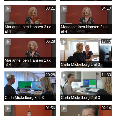
03:21
04:10
Marianne Iben Hansen 3 ud
Marianne Iben Hansen 2 ud
af 4
af 4
06:28
13:40
Marianne Iben Hansen 1 ud
Carla Mickelborg 1 af 3
af 4
20:28
14:30
Carla Mickelborg 3 af 3
Carla Mickelborg 2 af 3
01:56
02:14