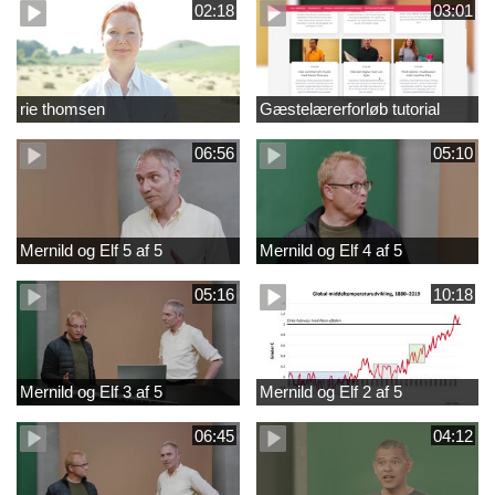
02:18
03:01
rie thomsen
Gæstelærerforløb tutorial
06:56
05:10
Mernild og Elf 5 af 5
Mernild og Elf 4 af 5
05:16
10:18
Mernild og Elf 3 af 5
Mernild og Elf 2 af 5
06:45
04:12