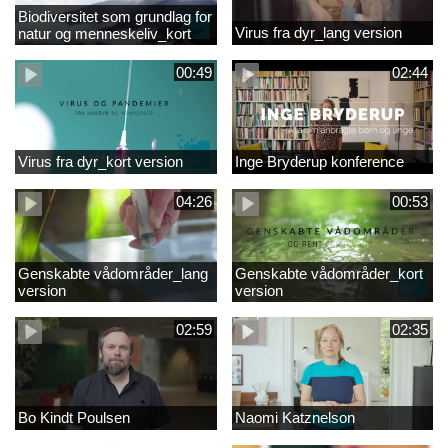
Biodiversitet som grundlag for
Virus fra dyr_lang version
natur og menneskeliv_kort
version
00:49
02:44
Virus fra dyr_kort version
Inge Bryderup konference
04:26
00:53
Genskabte vådområder_lang
Genskabte vådområder_kort
version
version
02:59
02:35
Bo Kindt Poulsen
Naomi Katznelson