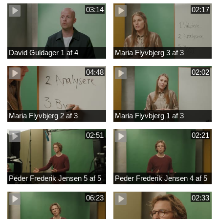
03:14
02:17
David Guldager 1 af 4
Maria Flyvbjerg 3 af 3
04:48
02:02
Maria Flyvbjerg 2 af 3
Maria Flyvbjerg 1 af 3
02:51
02:21
Peder Frederik Jensen 5 af 5
Peder Frederik Jensen 4 af 5
06:23
02:33