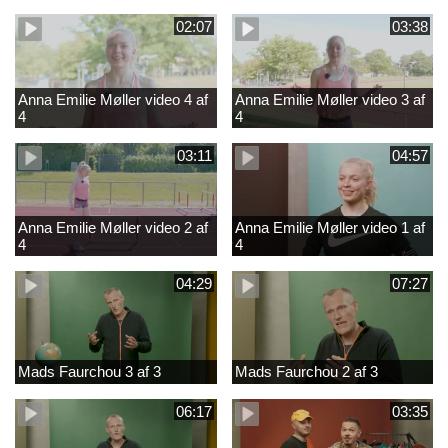
02:07
03:38
Anna Emilie Møller video 4 af
Anna Emilie Møller video 3 af
4
4
03:11
04:57
Anna Emilie Møller video 2 af
Anna Emilie Møller video 1 af
4
4
04:29
07:27
Mads Faurchou 3 af 3
Mads Faurchou 2 af 3
06:17
03:35