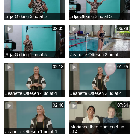
Silja Okking 3 ud af 5
Silja Okking 2 ud af 5
02:39
06:28
Silja Okking 1 ud af 5
Jeanette Ottesen 3 ud af 4
02:18
01:25
Jeanette Ottesen 4 ud af 4
Jeanette Ottesen 2 ud af 4
02:46
07:54
Marianne Iben Hansen 4 ud
Jeanette Ottesen 1 ud af 4
af 4