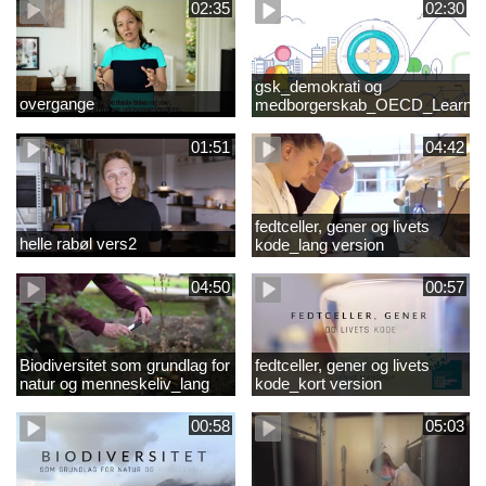
02:35
02:30
gsk_demokrati og
overgange
medborgerskab_OECD_Learnin
Compass 2030
01:51
04:42
fedtceller, gener og livets
helle rabøl vers2
kode_lang version
04:50
00:57
Biodiversitet som grundlag for
fedtceller, gener og livets
natur og menneskeliv_lang
kode_kort version
version
00:58
05:03