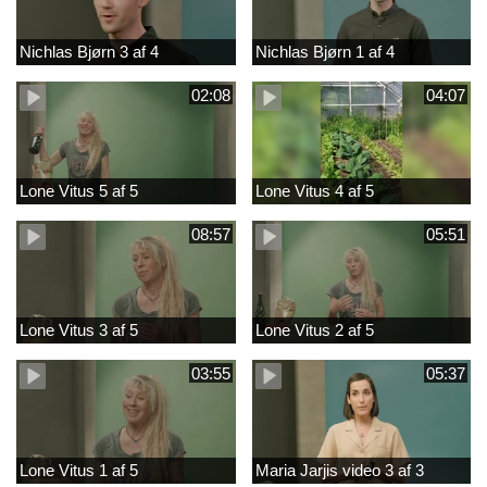
Nichlas Bjørn 3 af 4
Nichlas Bjørn 1 af 4
02:08
04:07
Lone Vitus 5 af 5
Lone Vitus 4 af 5
08:57
05:51
Lone Vitus 3 af 5
Lone Vitus 2 af 5
03:55
05:37
Lone Vitus 1 af 5
Maria Jarjis video 3 af 3