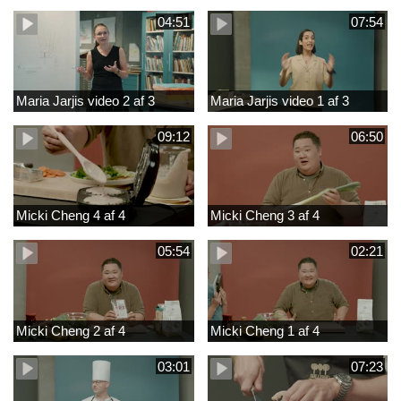
04:51
07:54
Maria Jarjis video 2 af 3
Maria Jarjis video 1 af 3
09:12
06:50
Micki Cheng 4 af 4
Micki Cheng 3 af 4
05:54
02:21
Micki Cheng 2 af 4
Micki Cheng 1 af 4
03:01
07:23