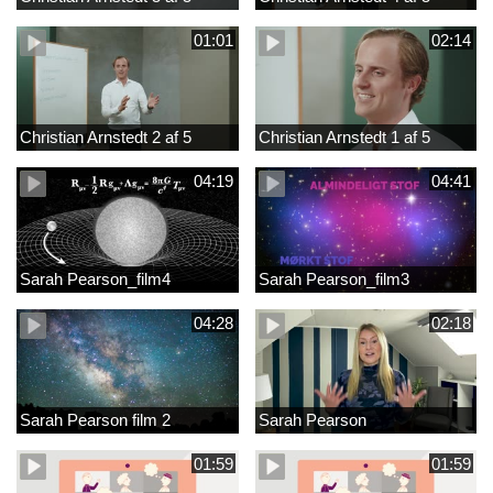
01:01
02:14
Christian Arnstedt 2 af 5
Christian Arnstedt 1 af 5
04:19
04:41
Sarah Pearson_film4
Sarah Pearson_film3
04:28
02:18
Sarah Pearson film 2
Sarah Pearson
01:59
01:59