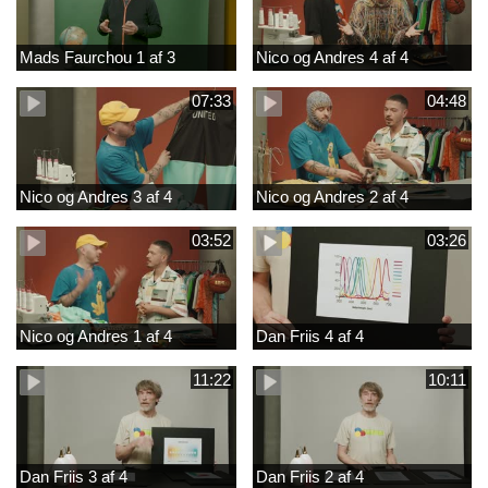
Mads Faurchou 1 af 3
Nico og Andres 4 af 4
07:33
04:48
Nico og Andres 3 af 4
Nico og Andres 2 af 4
03:52
03:26
Nico og Andres 1 af 4
Dan Friis 4 af 4
11:22
10:11
Dan Friis 3 af 4
Dan Friis 2 af 4