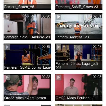
Femern_Sixten_V6
Femeren_SoME_Sixten V3
00:30
02:51
Femeren_SoME_Andreas V3
Femern_Andreas_V3
00:35
02:47
Femern - Jonas, Lager_edit
Femeren_SoME_Jonas_Lager
005
02:33
02:05
Ord22_Vibeke Asmundsen
Ord22_Mads Poulsen