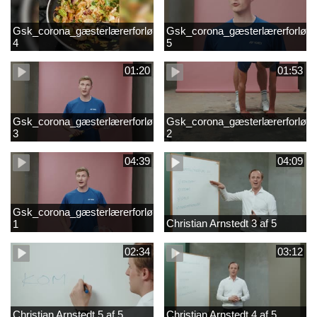
Gsk_corona_gæsterlærerforløb_Axelsen_del
Gsk_corona_gæsterlærerforløb_
4
5
01:20
01:53
Gsk_corona_gæsterlærerforløb_Axelsen_del
Gsk_corona_gæsterlærerforløb_
3
2
04:39
04:09
Gsk_corona_gæsterlærerforløb_Axelsen_del
Christian Arnstedt 3 af 5
1
02:34
03:12
Christian Arnstedt 5 af 5
Christian Arnstedt 4 af 5