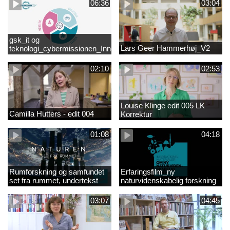
06:36
03:04
gsk_it og
Lars Geer Hammerhøj_V2
teknologi_cybermissionen_Innovationscirklen
02:10
02:53
Louise Klinge edit 005 LK
Camilla Hutters - edit 004
Korrektur
01:08
04:18
Rumforskning og samfundet
Erfaringsfilm_ny
set fra rummet, undertekst
naturvidenskabelig forskning
03:07
04:45