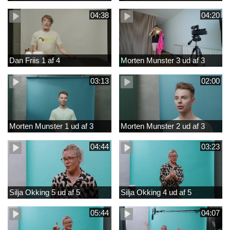
04:38
04:20
Dan Friis 1 af 4
Morten Munster 3 ud af 3
03:13
02:00
Morten Munster 1 ud af 3
Morten Munster 2 ud af 3
04:44
03:23
Silja Okking 5 ud af 5
Silja Okking 4 ud af 5
05:44
04:07