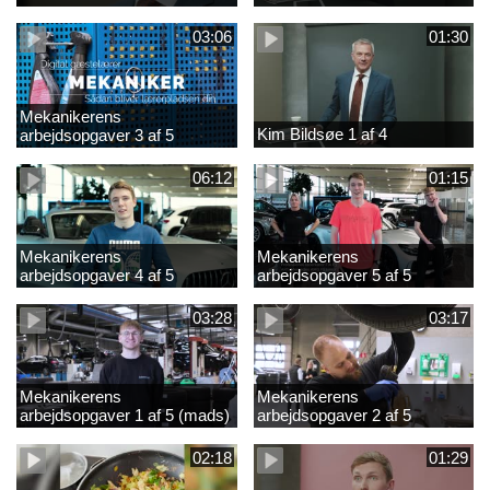
03:06
01:30
Mekanikerens
Kim Bildsøe 1 af 4
arbejdsopgaver 3 af 5
(lærepladssøgning)
06:12
01:15
Mekanikerens
Mekanikerens
arbejdsopgaver 4 af 5
arbejdsopgaver 5 af 5
(Frederik Vesti)
(Frederik Vesti)
03:28
03:17
Mekanikerens
Mekanikerens
arbejdsopgaver 1 af 5 (mads)
arbejdsopgaver 2 af 5
(magnus)
02:18
01:29