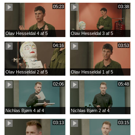
05:23
03:38
Olav Hesseldal 4 af 5
Olav Hesseldal 3 af 5
04:16
03:53
Olav Hesseldal 2 af 5
Olav Hesseldal 1 af 5
02:06
05:48
Nichlas Bjørn 4 af 4
Nichlas Bjørn 2 af 4
03:13
03:15