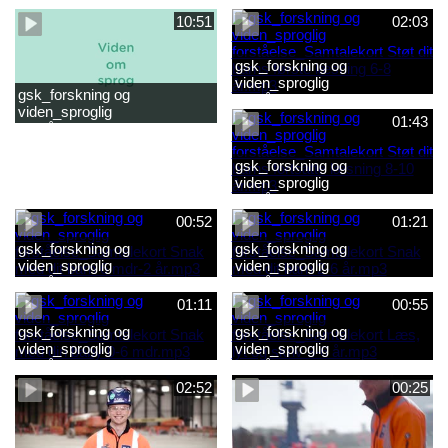
2-6 år.mp4
baby 0-6 mdr.mp4
10:51
02:03
gsk_forskning og
viden_sproglig
gsk_forskning og
forståelse_Samtalekort Støt
viden_sproglig
dit barns første læsning 6-8
01:43
forståelse_Barnets sproglige
år.mp3
udvikling 0-10 år_samlet
film.mp4
gsk_forskning og
viden_sproglig
forståelse_Samtalekort Støt
dit barns fortsatte læsning 8-
00:52
01:21
10 år.mp3
gsk_forskning og
gsk_forskning og
viden_sproglig
viden_sproglig
forståelse_Samtalekort Snak
forståelse_Samtalekort Snak
med dit barn 6 mdr-2 år.mp3
med dit barn 2-6 år.mp3
01:11
00:55
gsk_forskning og
gsk_forskning og
viden_sproglig
viden_sproglig
forståelse_Samtalekort Snak
forståelse_Samtalekort Læs,
med din baby 0-6 mdr.mp3
lyt og skriv 3-6 år.mp3
02:52
00:25