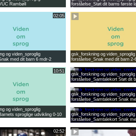
_VUC Rambøll
forståelse_Støt dit barns første 
ligheder.mp4
år.mp4
02:05
ng og viden_sproglig
gsk_forskning og viden_sproglig
Snak med dit barn 6 mdr-2
forståelse_Snak med dit barn 2-
10:51
gsk_forskning og viden_sproglig
forståelse_Samtalekort Støt dit b
læsning 6-8 år.mp3
gsk_forskning og viden_sproglig
forståelse_Samtalekort Snak med
mdr-2 år.mp3
ng og viden_sproglig
gsk_forskning og viden_sproglig
Barnets sproglige udvikling 0-10
forståelse_Samtalekort Snak me
ilm.mp4
0-6 mdr.mp3
02:52