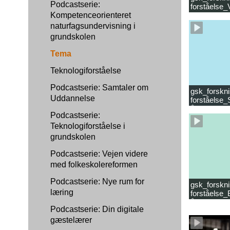
Podcastserie:
forståelse
Kompetenceorienteret
læsevanske
naturfagsundervisning i
grundskolen
Tema
Teknologiforståelse
Podcastserie: Samtaler om
gsk_forskni
Uddannelse
forståelse_
år.mp4
Podcastserie:
Teknologiforståelse i
grundskolen
Podcastserie: Vejen videre
med folkeskolereformen
Podcastserie: Nye rum for
gsk_forskni
læring
forståelse_
år_samlet f
Podcastserie: Din digitale
gæstelærer