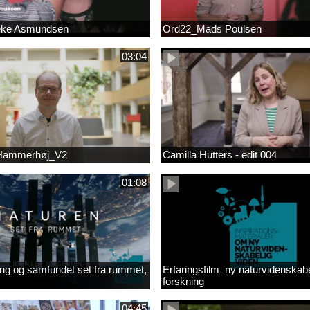
eke Asmundsen
Ord22_Mads Poulsen
03:04
 Hammerhøj_V2
Camilla Hutters - edit 004
01:08
ng og samfundet set fra rummet,
Erfaringsfilm_ny naturvidenskabe
forskning
04:45