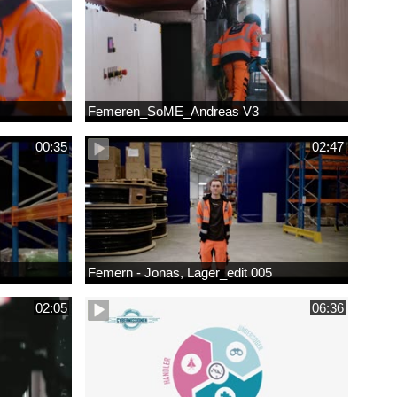
Femeren_SoME_Andreas V3
00:35
02:47
Femern - Jonas, Lager_edit 005
02:05
06:36