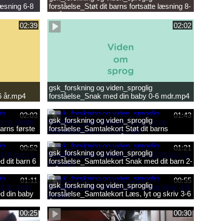
læsning 6-8
forståelse_Støt dit barns fortsatte læsning 8-
10 år.mp4
02:39
02:02
gsk_forskning og viden_sproglig
6 år.mp4
forståelse_Snak med din baby 0-6 mdr.mp4
02:03
01:43
gsk_forskning og viden_sproglig
arns første
forståelse_Samtalekort Støt dit barns
fortsatte læsning 8-10 år.mp3
00:52
01:21
gsk_forskning og viden_sproglig
 dit barn 6
forståelse_Samtalekort Snak med dit barn 2-
6 år.mp3
01:11
00:55
gsk_forskning og viden_sproglig
d din baby
forståelse_Samtalekort Læs, lyt og skriv 3-6
år.mp3
00:25
00:30