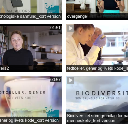
knologiske samfund_kort version
overgange
01:51
vers2
fedtceller, gener og livets kode_
00:57
Biodiversitet som grundlag for na
gener og livets kode_kort version
menneskeliv_kort version