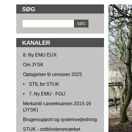
SØG
KANALER
8. Ny EMU EUX
Om JYSK
Optagelser til censorer 2025
+
STIL for STUK
+
7. Ny EMU - FGU
Merkantil caseeksamen 2015-16
(JYSK)
Brugersupport og systemvejledning
STUK - ordblindenetværket