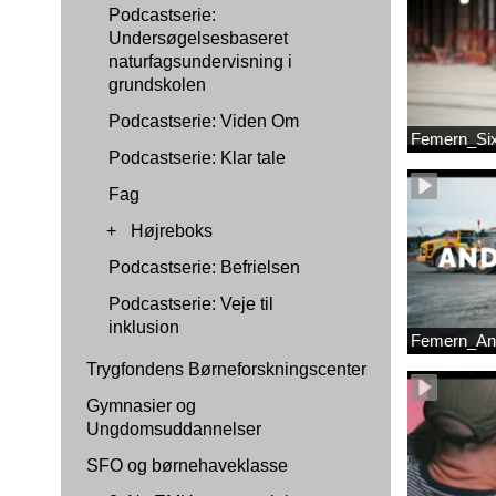
Podcastserie:
Undersøgelsesbaseret
naturfagsundervisning i
grundskolen
Podcastserie: Viden Om
Femern_Si
Podcastserie: Klar tale
Fag
+
Højreboks
Podcastserie: Befrielsen
Podcastserie: Veje til
inklusion
Femern_An
Trygfondens Børneforskningscenter
Gymnasier og
Ungdomsuddannelser
SFO og børnehaveklasse