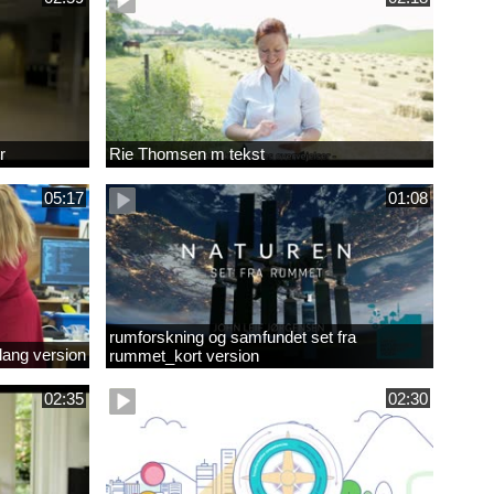
r
Rie Thomsen m tekst
05:17
01:08
rumforskning og samfundet set fra
lang version
rummet_kort version
02:35
02:30