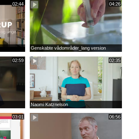
02:44
04:26
Genskabte vådområder_lang version
02:59
02:35
Naomi Katznelson
03:01
06:56