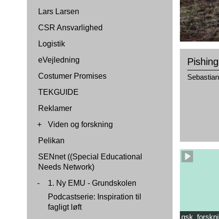
Lars Larsen
CSR Ansvarlighed
Logistik
eVejledning
Pishing
Costumer Promises
Sebastian
TEKGUIDE
Reklamer
+
Viden og forskning
Pelikan
SENnet ((Special Educational
Needs Network)
-
1. Ny EMU - Grundskolen
Podcastserie: Inspiration til
fagligt løft
gsk_forskni