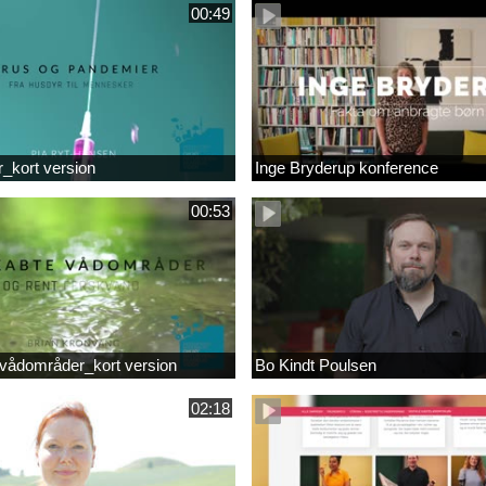
00:49
r_kort version
Inge Bryderup konference
00:53
vådområder_kort version
Bo Kindt Poulsen
02:18