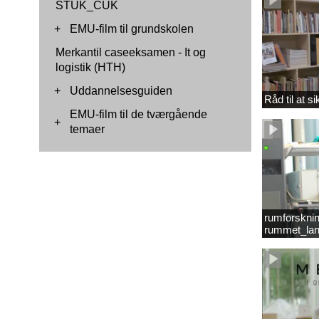
STUK_CUK
+
EMU-film til grundskolen
Merkantil caseeksamen - It og
logistik (HTH)
+
Uddannelsesguiden
Råd til at s
EMU-film til de tværgående
+
temaer
rumforsknin
rummet_lan