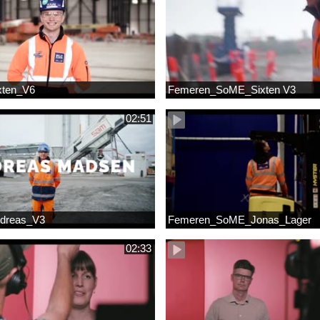
xten_V6
Femeren_SoME_Sixten V3
02:51
dreas_V3
Femeren_SoME_Jonas_Lager
02:33