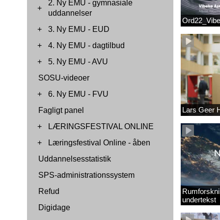
2. Ny EMU - gymnasiale
+
uddannelser
Ord22_Vib
+
3. Ny EMU - EUD
+
4. Ny EMU - dagtilbud
+
5. Ny EMU - AVU
SOSU-videoer
+
6. Ny EMU - FVU
Lars Geer
Fagligt panel
+
LÆRINGSFESTIVAL ONLINE
+
Læringsfestival Online - åben
Uddannelsesstatistik
SPS-administrationssystem
Refud
Rumforskni
undertekst
Digidage