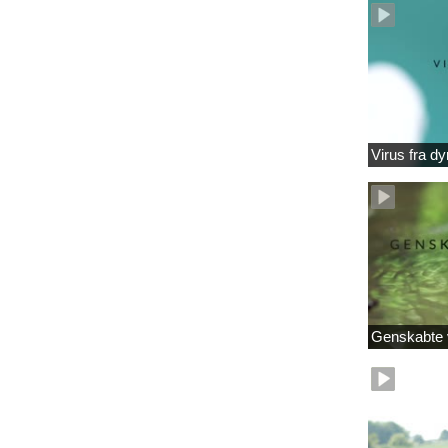
Virus fra dy
Genskabte 