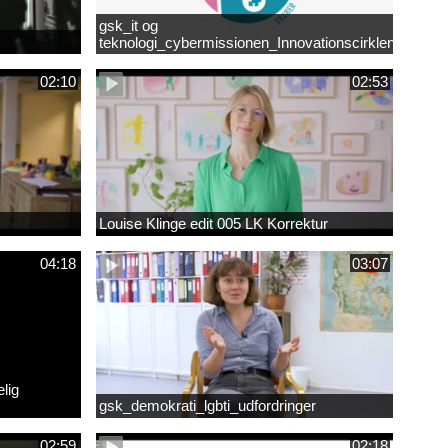
gsk_it og
teknologi_cybermissionen_Innovationscirklen
02:10
02:53
Louise Klinge edit 005 LK Korrektur
04:18
03:07
lig
gsk_demokrati_lgbti_udfordringer
02:59
02:18