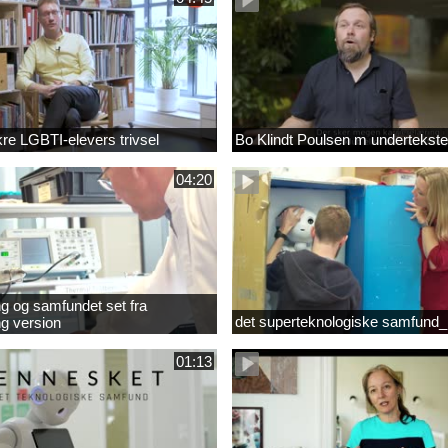
ikre LGBTI-elevers trivsel
Bo Klindt Poulsen m undertekste
04:20
g og samfundet set fra
det superteknologiske samfund_
g version
01:13