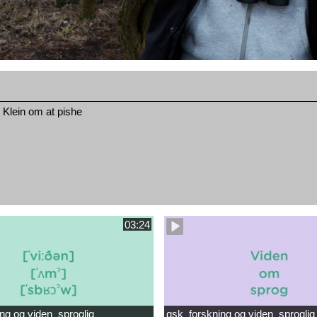
 Klein om at pishe
03:24
ng og viden_sproglig
gsk_forskning og viden_sproglig