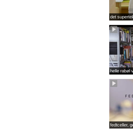
det superte
helle rabøl 
fedtceller, 