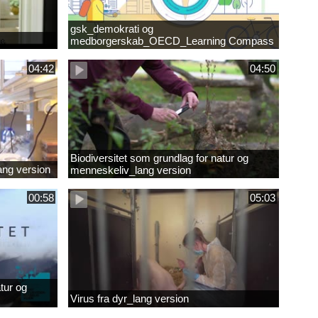
gsk_demokrati og
medborgerskab_OECD_Learning Compass
2030
04:42
04:50
Biodiversitet som grundlag for natur og
lang version
menneskeliv_lang version
00:58
05:03
tur og
Virus fra dyr_lang version