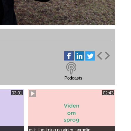
Podcasts
03:01
02:43
gsk_forskning og viden_sproglig