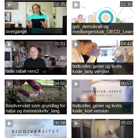
02:35
02:30
gsk_demokrati og
overgange
medborgerskab_OECD_Learnin
Compass 2030
01:51
04:42
fedtceller, gener og livets
helle rabøl vers2
kode_lang version
04:50
00:57
Biodiversitet som grundlag for
fedtceller, gener og livets
natur og menneskeliv_lang
kode_kort version
version
00:58
05:03