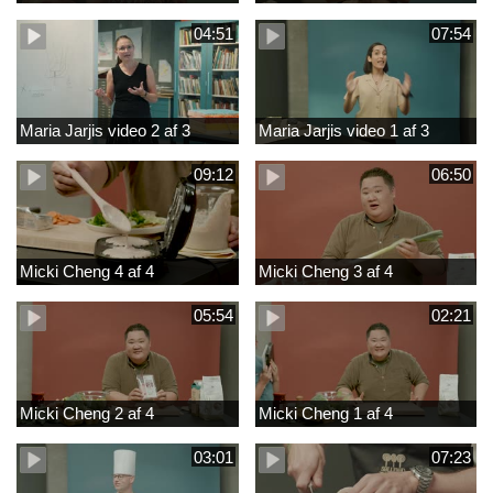
04:51
07:54
Maria Jarjis video 2 af 3
Maria Jarjis video 1 af 3
09:12
06:50
Micki Cheng 4 af 4
Micki Cheng 3 af 4
05:54
02:21
Micki Cheng 2 af 4
Micki Cheng 1 af 4
03:01
07:23