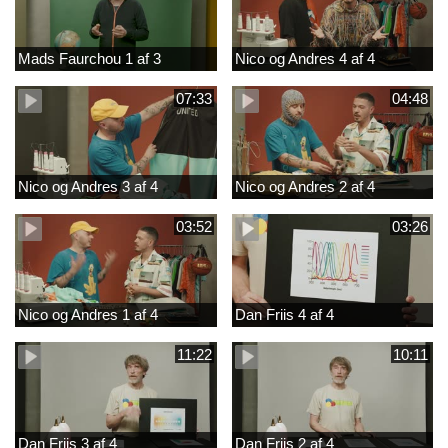
Mads Faurchou 1 af 3
Nico og Andres 4 af 4
07:33
04:48
Nico og Andres 3 af 4
Nico og Andres 2 af 4
03:52
03:26
Nico og Andres 1 af 4
Dan Friis 4 af 4
11:22
10:11
Dan Friis 3 af 4
Dan Friis 2 af 4