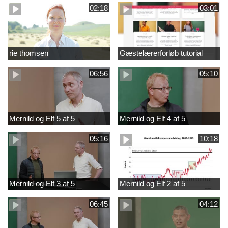
02:18
03:01
rie thomsen
Gæstelærerforløb tutorial
06:56
05:10
Mernild og Elf 5 af 5
Mernild og Elf 4 af 5
05:16
10:18
Mernild og Elf 3 af 5
Mernild og Elf 2 af 5
06:45
04:12