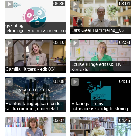
06:36
03:04
gsk_it og
Lars Geer Hammerhøj_V2
teknologi_cybermissionen_Innovationscirklen
02:10
02:53
Louise Klinge edit 005 LK
Camilla Hutters - edit 004
Korrektur
01:08
04:18
Rumforskning og samfundet
Erfaringsfilm_ny
set fra rummet, undertekst
naturvidenskabelig forskning
03:07
04:45