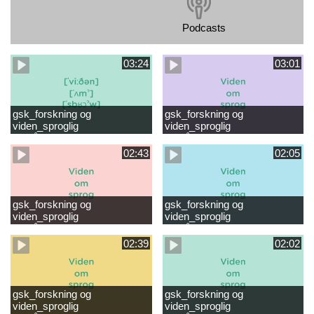
Podcasts
03:24
03:01
gsk_forskning og
gsk_forskning og
viden_sproglig
viden_sproglig
forståelse_VUC Rambøll
forståelse_Støt dit barns
læsevanskeligheder.mp4
første læsning 6-8 år.mp4
02:43
02:05
gsk_forskning og
gsk_forskning og
viden_sproglig
viden_sproglig
forståelse_Støt dit barns
forståelse_Snak med dit barn
fortsatte læsning 8-10 år.mp4
6 mdr-2 år.mp4
02:39
02:02
gsk_forskning og
gsk_forskning og
viden_sproglig
viden_sproglig