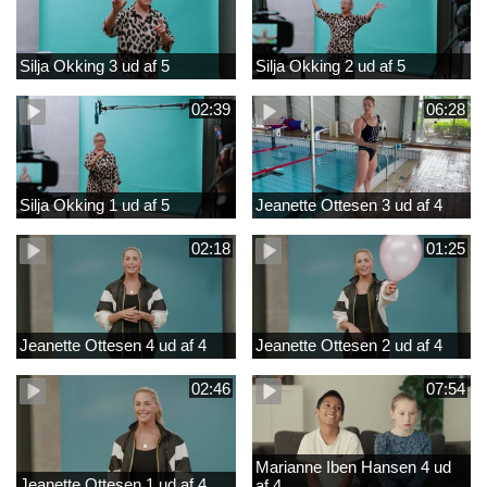
Silja Okking 3 ud af 5
Silja Okking 2 ud af 5
02:39
06:28
Silja Okking 1 ud af 5
Jeanette Ottesen 3 ud af 4
02:18
01:25
Jeanette Ottesen 4 ud af 4
Jeanette Ottesen 2 ud af 4
02:46
07:54
Marianne Iben Hansen 4 ud
Jeanette Ottesen 1 ud af 4
af 4