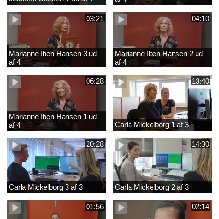
03:21
04:10
Marianne Iben Hansen 3 ud
Marianne Iben Hansen 2 ud
af 4
af 4
06:28
13:40
Marianne Iben Hansen 1 ud
Carla Mickelborg 1 af 3
af 4
20:28
14:30
Carla Mickelborg 3 af 3
Carla Mickelborg 2 af 3
01:56
02:14