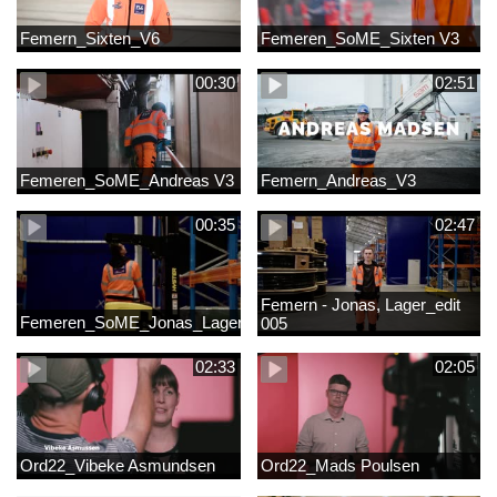
Femern_Sixten_V6
Femeren_SoME_Sixten V3
00:30
02:51
Femeren_SoME_Andreas V3
Femern_Andreas_V3
00:35
02:47
Femern - Jonas, Lager_edit
Femeren_SoME_Jonas_Lager
005
02:33
02:05
Ord22_Vibeke Asmundsen
Ord22_Mads Poulsen