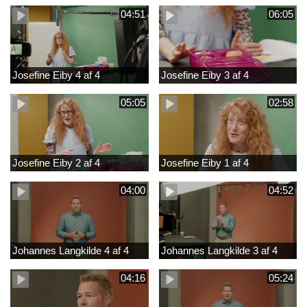
04:51
06:05
Josefine Eiby 4 af 4
Josefine Eiby 3 af 4
05:05
02:58
Josefine Eiby 2 af 4
Josefine Eiby 1 af 4
04:00
04:52
Johannes Langkilde 4 af 4
Johannes Langkilde 3 af 4
04:16
05:24