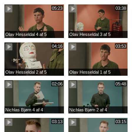
05:23
03:38
Olav Hesseldal 4 af 5
Olav Hesseldal 3 af 5
04:16
03:53
Olav Hesseldal 2 af 5
Olav Hesseldal 1 af 5
02:06
05:48
Nichlas Bjørn 4 af 4
Nichlas Bjørn 2 af 4
03:13
03:15