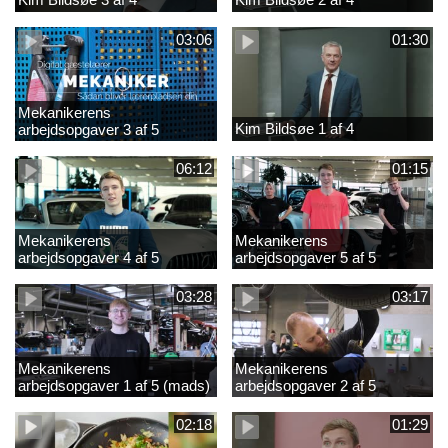
03:06
01:30
Mekanikerens
Kim Bildsøe 1 af 4
arbejdsopgaver 3 af 5
(lærepladssøgning)
06:12
01:15
Mekanikerens
Mekanikerens
arbejdsopgaver 4 af 5
arbejdsopgaver 5 af 5
(Frederik Vesti)
(Frederik Vesti)
03:28
03:17
Mekanikerens
Mekanikerens
arbejdsopgaver 1 af 5 (mads)
arbejdsopgaver 2 af 5
(magnus)
02:18
01:29