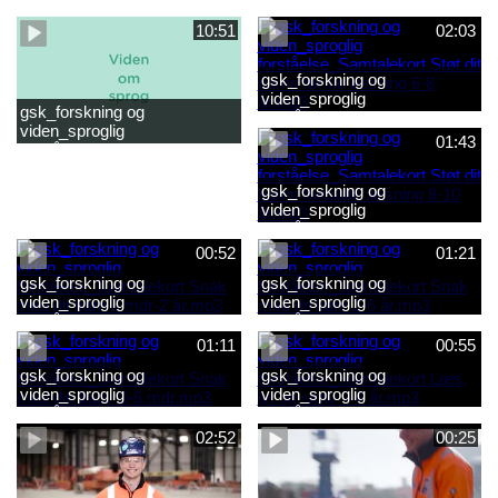
forståelse_Snak med dit barn
forståelse_Snak med din
2-6 år.mp4
baby 0-6 mdr.mp4
10:51
02:03
gsk_forskning og
viden_sproglig
gsk_forskning og
forståelse_Samtalekort Støt
viden_sproglig
dit barns første læsning 6-8
01:43
forståelse_Barnets sproglige
år.mp3
udvikling 0-10 år_samlet
film.mp4
gsk_forskning og
viden_sproglig
forståelse_Samtalekort Støt
dit barns fortsatte læsning 8-
00:52
01:21
10 år.mp3
gsk_forskning og
gsk_forskning og
viden_sproglig
viden_sproglig
forståelse_Samtalekort Snak
forståelse_Samtalekort Snak
med dit barn 6 mdr-2 år.mp3
med dit barn 2-6 år.mp3
01:11
00:55
gsk_forskning og
gsk_forskning og
viden_sproglig
viden_sproglig
forståelse_Samtalekort Snak
forståelse_Samtalekort Læs,
med din baby 0-6 mdr.mp3
lyt og skriv 3-6 år.mp3
02:52
00:25