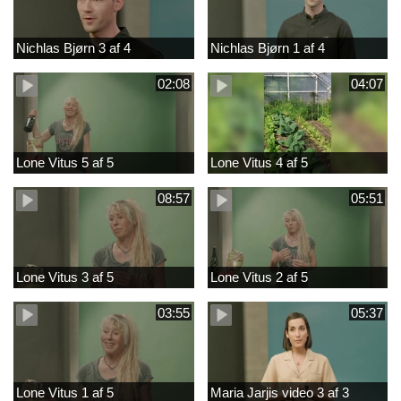
Nichlas Bjørn 3 af 4
Nichlas Bjørn 1 af 4
02:08
04:07
Lone Vitus 5 af 5
Lone Vitus 4 af 5
08:57
05:51
Lone Vitus 3 af 5
Lone Vitus 2 af 5
03:55
05:37
Lone Vitus 1 af 5
Maria Jarjis video 3 af 3