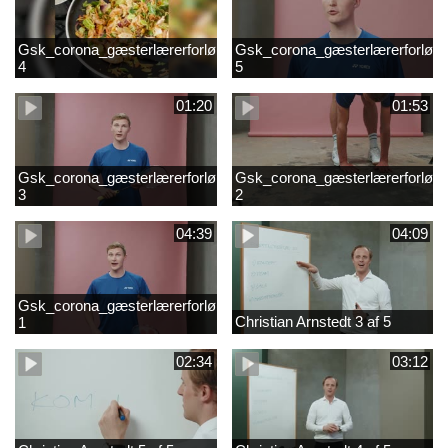
Gsk_corona_gæsterlærerforløb_Axelsen_del
Gsk_corona_gæsterlærerforløb_
4
5
01:20
01:53
Gsk_corona_gæsterlærerforløb_Axelsen_del
Gsk_corona_gæsterlærerforløb_
3
2
04:39
04:09
Gsk_corona_gæsterlærerforløb_Axelsen_del
Christian Arnstedt 3 af 5
1
02:34
03:12