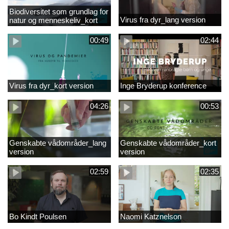
Biodiversitet som grundlag for
Virus fra dyr_lang version
natur og menneskeliv_kort
version
00:49
02:44
Virus fra dyr_kort version
Inge Bryderup konference
04:26
00:53
Genskabte vådområder_lang
Genskabte vådområder_kort
version
version
02:59
02:35
Bo Kindt Poulsen
Naomi Katznelson