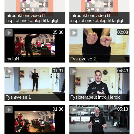
Introduktionsvideo til
Introduktionsvideo til
inspirationskatalog til fagligt
inspirationskatalog til fagligt
løft_tilrettet
løft
05:30
02:08
cadiaN
Fys øvelse 2
01:31
04:43
Fys øvelse 1
Fysioterapeut intro Heroic
01:36
05:13