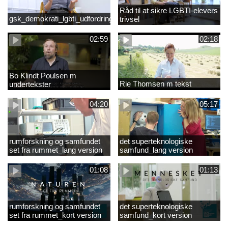
Råd til at sikre LGBTI-elevers
gsk_demokrati_lgbti_udfordringer
trivsel
02:59
02:18
Bo Klindt Poulsen m
Rie Thomsen m tekst
undertekster
04:20
05:17
rumforskning og samfundet
det superteknologiske
set fra rummet_lang version
samfund_lang version
01:08
01:13
rumforskning og samfundet
det superteknologiske
set fra rummet_kort version
samfund_kort version