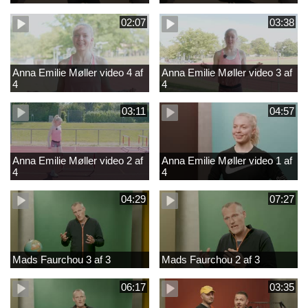
02:07
03:38
Anna Emilie Møller video 4 af
Anna Emilie Møller video 3 af
4
4
03:11
04:57
Anna Emilie Møller video 2 af
Anna Emilie Møller video 1 af
4
4
04:29
07:27
Mads Faurchou 3 af 3
Mads Faurchou 2 af 3
06:17
03:35