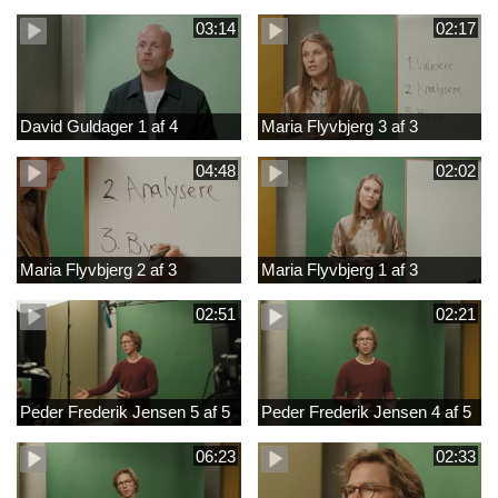
03:14
02:17
David Guldager 1 af 4
Maria Flyvbjerg 3 af 3
04:48
02:02
Maria Flyvbjerg 2 af 3
Maria Flyvbjerg 1 af 3
02:51
02:21
Peder Frederik Jensen 5 af 5
Peder Frederik Jensen 4 af 5
06:23
02:33