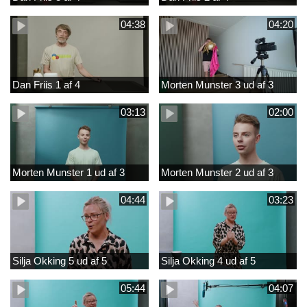
04:38
04:20
Dan Friis 1 af 4
Morten Munster 3 ud af 3
03:13
02:00
Morten Munster 1 ud af 3
Morten Munster 2 ud af 3
04:44
03:23
Silja Okking 5 ud af 5
Silja Okking 4 ud af 5
05:44
04:07