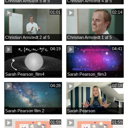
Christian Arnstedt 5 af 5
Christian Arnstedt 4 af 5
01:01
02:14
Christian Arnstedt 2 af 5
Christian Arnstedt 1 af 5
04:19
04:41
Sarah Pearson_film4
Sarah Pearson_film3
04:28
02:18
Sarah Pearson film 2
Sarah Pearson
01:59
01:59