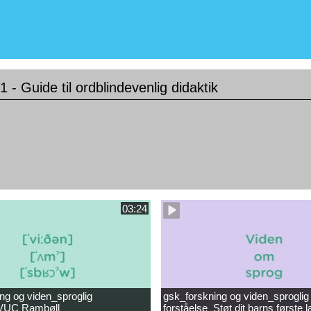
- Guide til ordblindevenlig didaktik
03:24
ng og viden_sproglig
gsk_forskning og viden_sproglig
_VUC Rambøll
forståelse_Støt dit barns første 