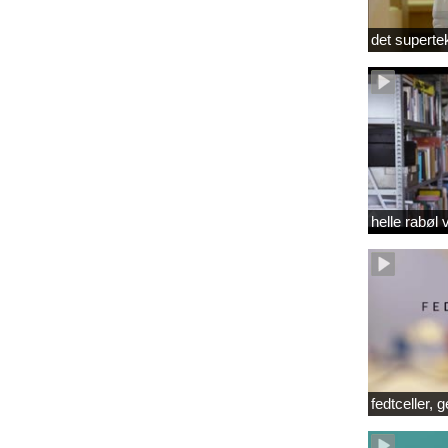
det superte
helle rabøl 
fedtceller, 