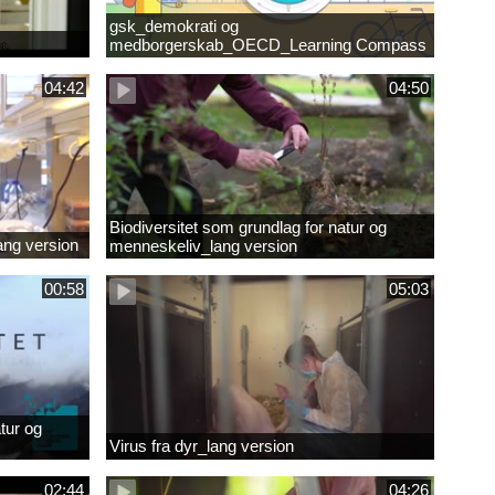
gsk_demokrati og
medborgerskab_OECD_Learning Compass
2030
04:42
04:50
Biodiversitet som grundlag for natur og
lang version
menneskeliv_lang version
00:58
05:03
tur og
Virus fra dyr_lang version
02:44
04:26