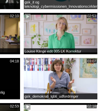
gsk_it og
teknologi_cybermissionen_Innovationscirklen
02:10
02:53
Louise Klinge edit 005 LK Korrektur
04:18
03:07
lig
gsk_demokrati_lgbti_udfordringer
02:59
02:18