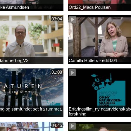
eke Asmundsen
Ord22_Mads Poulsen
03:04
 Hammerhøj_V2
Camilla Hutters - edit 004
01:08
ng og samfundet set fra rummet,
Erfaringsfilm_ny naturvidenskabe
forskning
04:45