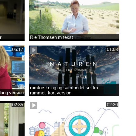
r
Rie Thomsen m tekst
05:17
01:08
rumforskning og samfundet set fra
lang version
rummet_kort version
02:35
02:30