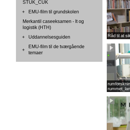
STUK_CUK
+
EMU-film til grundskolen
Merkantil caseeksamen - It og
logistik (HTH)
Råd til at s
+
Uddannelsesguiden
EMU-film til de tværgående
+
temaer
rumforsknin
rummet_lan