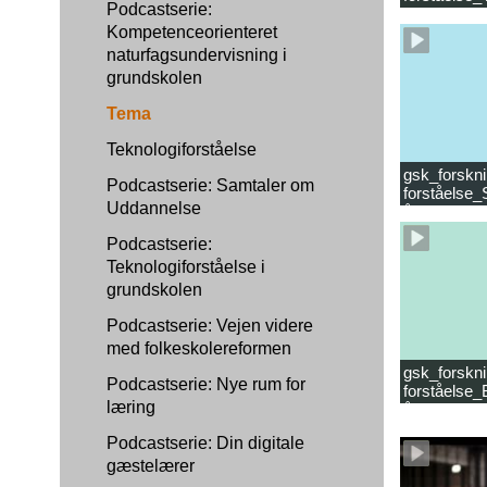
Podcastserie:
læsevanske
Kompetenceorienteret
naturfagsundervisning i
grundskolen
Tema
Teknologiforståelse
gsk_forskni
Podcastserie: Samtaler om
forståelse_
Uddannelse
år.mp4
Podcastserie:
Teknologiforståelse i
grundskolen
Podcastserie: Vejen videre
med folkeskolereformen
gsk_forskni
Podcastserie: Nye rum for
forståelse_
læring
år_samlet f
Podcastserie: Din digitale
gæstelærer