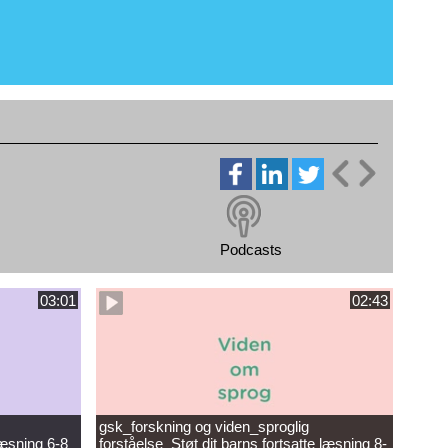
Podcasts
03:01
02:43
gsk_forskning og viden_sproglig
læsning 6-8
forståelse_Støt dit barns fortsatte læsning 8-