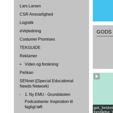
Lars Larsen
CSR Ansvarlighed
Logistik
eVejledning
GODS 1 
Costumer Promises
TEKGUIDE
Reklamer
+
Viden og forskning
Pelikan
SENnet ((Special Educational
Needs Network)
-
1. Ny EMU - Grundskolen
Podcastserie: Inspiration til
fagligt løft
gsk_forskni
forståelse