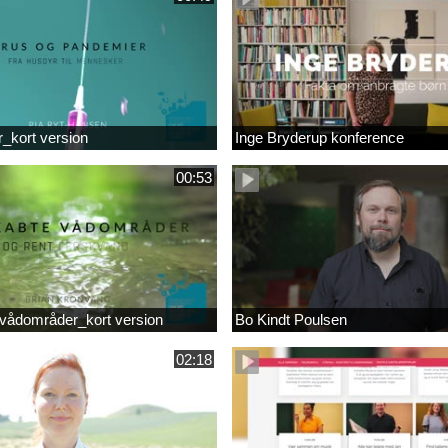
r_kort version
Inge Bryderup konference
00:53
vådområder_kort version
Bo Kindt Poulsen
02:18