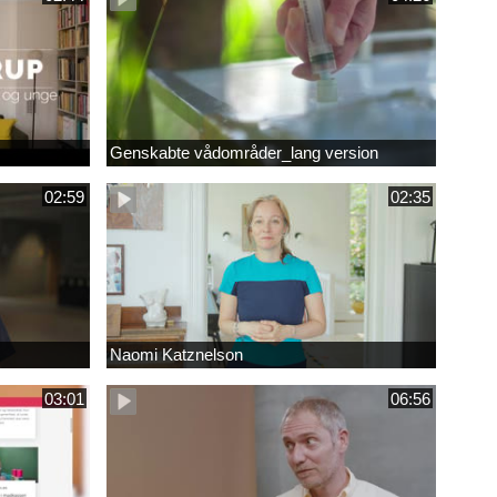
Genskabte vådområder_lang version
02:59
02:35
Naomi Katznelson
03:01
06:56