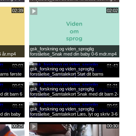
10 år.mp4
02:39
02:02
gsk_forskning og viden_sproglig
6 år.mp4
forståelse_Snak med din baby 0-6 mdr.mp4
02:03
01:43
gsk_forskning og viden_sproglig
arns første
forståelse_Samtalekort Støt dit barns
fortsatte læsning 8-10 år.mp3
00:52
01:21
gsk_forskning og viden_sproglig
 dit barn 6
forståelse_Samtalekort Snak med dit barn 2-
6 år.mp3
01:11
00:55
gsk_forskning og viden_sproglig
d din baby
forståelse_Samtalekort Læs, lyt og skriv 3-6
år.mp3
00:25
00:30