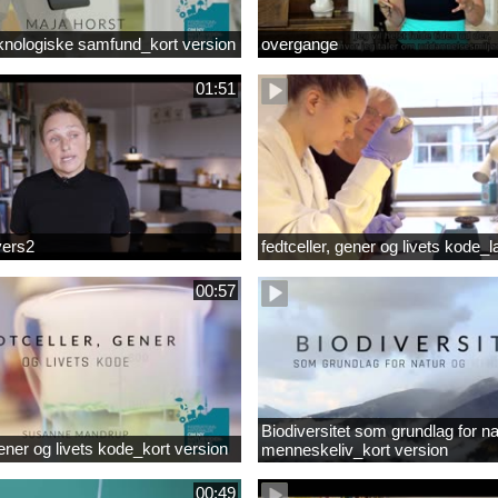
knologiske samfund_kort version
overgange
01:51
vers2
fedtceller, gener og livets kode_
00:57
Biodiversitet som grundlag for na
gener og livets kode_kort version
menneskeliv_kort version
00:49