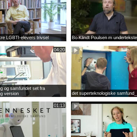
ikre LGBTI-elevers trivsel
Bo Klindt Poulsen m undertekste
04:20
g og samfundet set fra
det superteknologiske samfund_
g version
01:13