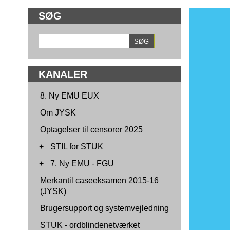
SØG
KANALER
8. Ny EMU EUX
Om JYSK
Optagelser til censorer 2025
+
STIL for STUK
+
7. Ny EMU - FGU
Merkantil caseeksamen 2015-16
(JYSK)
Brugersupport og systemvejledning
STUK - ordblindenetværket