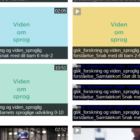
ligheder.mp4
år.mp4
02:05
ng og viden_sproglig
gsk_forskning og viden_sproglig
Snak med dit barn 6 mdr-2
forståelse_Snak med dit barn 2-
10:51
gsk_forskning og viden_sproglig
forståelse_Samtalekort Støt dit b
læsning 6-8 år.mp3
gsk_forskning og viden_sproglig
forståelse_Samtalekort Snak med
mdr-2 år.mp3
ng og viden_sproglig
gsk_forskning og viden_sproglig
Barnets sproglige udvikling 0-10
forståelse_Samtalekort Snak me
ilm.mp4
0-6 mdr.mp3
02:52