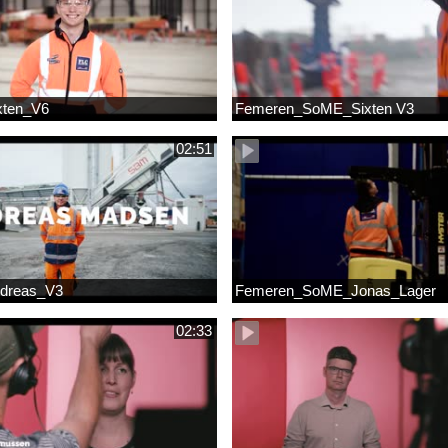
xten_V6
Femeren_SoME_Sixten V3
02:51
dreas_V3
Femeren_SoME_Jonas_Lager
02:33