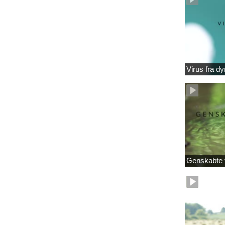
Virus fra dy
Genskabte 