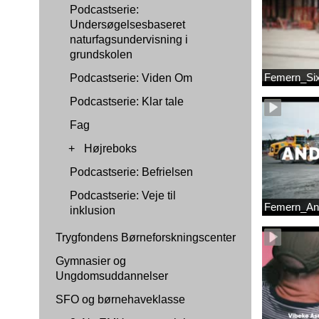
Podcastserie:
Undersøgelsesbaseret
naturfagsundervisning i
grundskolen
Femern_Si
Podcastserie: Viden Om
Podcastserie: Klar tale
Fag
+
Højreboks
Podcastserie: Befrielsen
Podcastserie: Veje til
Femern_An
inklusion
Trygfondens Børneforskningscenter
Gymnasier og
Ungdomsuddannelser
SFO og børnehaveklasse