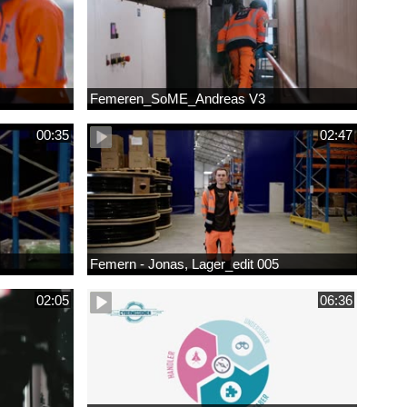
Femeren_SoME_Andreas V3
00:35
02:47
Femern - Jonas, Lager_edit 005
02:05
06:36