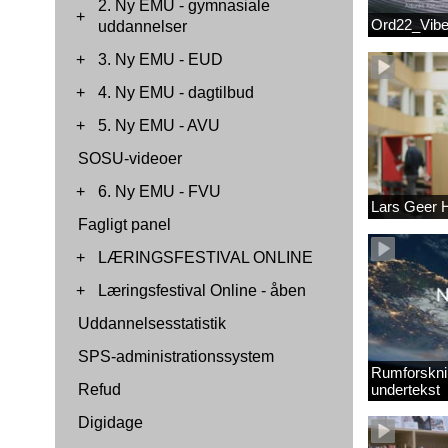
2. Ny EMU - gymnasiale
+
Ord22_Vib
uddannelser
+
3. Ny EMU - EUD
+
4. Ny EMU - dagtilbud
+
5. Ny EMU - AVU
SOSU-videoer
+
6. Ny EMU - FVU
Lars Geer
Fagligt panel
+
LÆRINGSFESTIVAL ONLINE
+
Læringsfestival Online - åben
Uddannelsesstatistik
SPS-administrationssystem
Rumforskni
Refud
undertekst
Digidage