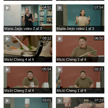
04:51
07:54
Maria Jarjis video 2 af 3
Maria Jarjis video 1 af 3
09:12
06:50
Micki Cheng 4 af 4
Micki Cheng 3 af 4
05:54
02:21
Micki Cheng 2 af 4
Micki Cheng 1 af 4
03:01
07:23