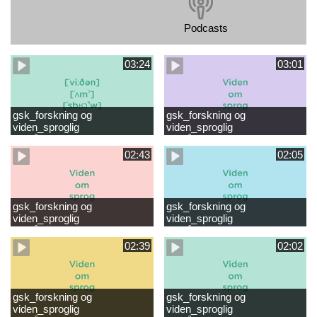
Podcasts
03:24
03:01
gsk_forskning og
gsk_forskning og
viden_sproglig
viden_sproglig
forståelse_VUC Rambøll
forståelse_Støt dit barns
læsevanskeligheder.mp4
første læsning 6-8 år.mp4
02:43
02:05
gsk_forskning og
gsk_forskning og
viden_sproglig
viden_sproglig
forståelse_Støt dit barns
forståelse_Snak med dit barn
fortsatte læsning 8-10 år.mp4
6 mdr-2 år.mp4
02:39
02:02
gsk_forskning og
gsk_forskning og
viden_sproglig
viden_sproglig