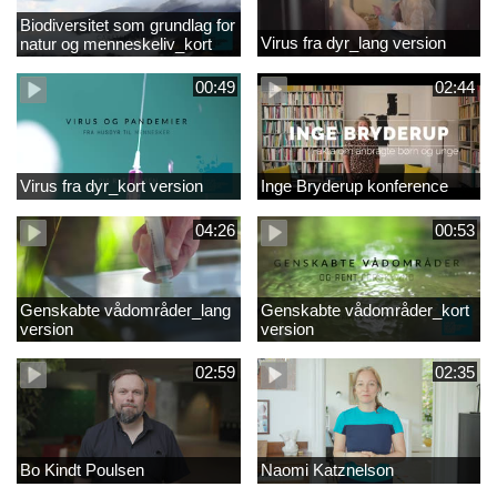
Biodiversitet som grundlag for
Virus fra dyr_lang version
natur og menneskeliv_kort
version
00:49
02:44
Virus fra dyr_kort version
Inge Bryderup konference
04:26
00:53
Genskabte vådområder_lang
Genskabte vådområder_kort
version
version
02:59
02:35
Bo Kindt Poulsen
Naomi Katznelson