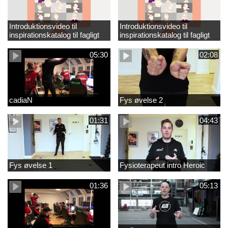
Introduktionsvideo til
Introduktionsvideo til
inspirationskatalog til fagligt
inspirationskatalog til fagligt
løft_tilrettet
løft
05:30
02:08
cadiaN
Fys øvelse 2
01:31
04:43
Fys øvelse 1
Fysioterapeut intro Heroic
01:36
05:13