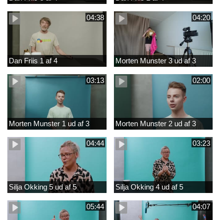
04:38
04:20
Dan Friis 1 af 4
Morten Munster 3 ud af 3
03:13
02:00
Morten Munster 1 ud af 3
Morten Munster 2 ud af 3
04:44
03:23
Silja Okking 5 ud af 5
Silja Okking 4 ud af 5
05:44
04:07