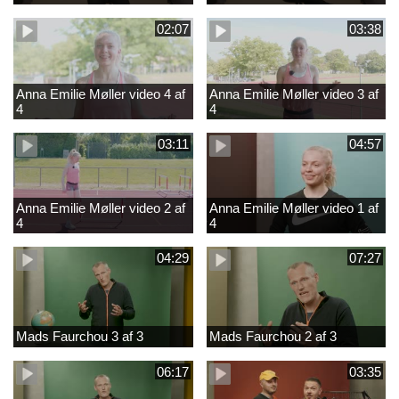
02:07
03:38
Anna Emilie Møller video 4 af
Anna Emilie Møller video 3 af
4
4
03:11
04:57
Anna Emilie Møller video 2 af
Anna Emilie Møller video 1 af
4
4
04:29
07:27
Mads Faurchou 3 af 3
Mads Faurchou 2 af 3
06:17
03:35