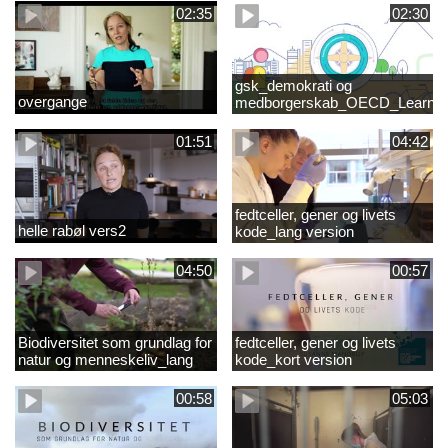
02:35
02:30
gsk_demokrati og
overgange
medborgerskab_OECD_Learnin
Compass 2030
01:51
04:42
fedtceller, gener og livets
helle rabøl vers2
kode_lang version
04:50
00:57
Biodiversitet som grundlag for
fedtceller, gener og livets
natur og menneskeliv_lang
kode_kort version
version
00:58
05:03