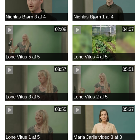
Nichlas Bjørn 3 af 4
Nichlas Bjørn 1 af 4
02:08
04:07
Lone Vitus 5 af 5
Lone Vitus 4 af 5
08:57
05:51
Lone Vitus 3 af 5
Lone Vitus 2 af 5
03:55
05:37
Lone Vitus 1 af 5
Maria Jarjis video 3 af 3