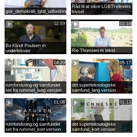
Råd til at sikre LGBTI-elevers
gsk_demokrati_lgbti_udfordringer
trivsel
02:59
02:18
Bo Klindt Poulsen m
Rie Thomsen m tekst
undertekster
04:20
05:17
rumforskning og samfundet
det superteknologiske
set fra rummet_lang version
samfund_lang version
01:08
01:13
rumforskning og samfundet
det superteknologiske
set fra rummet_kort version
samfund_kort version