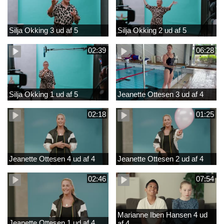
Silja Okking 3 ud af 5
Silja Okking 2 ud af 5
02:39
06:28
Silja Okking 1 ud af 5
Jeanette Ottesen 3 ud af 4
02:18
01:25
Jeanette Ottesen 4 ud af 4
Jeanette Ottesen 2 ud af 4
02:46
07:54
Marianne Iben Hansen 4 ud
Jeanette Ottesen 1 ud af 4
af 4