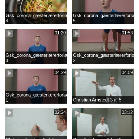
Gsk_corona_gæsterlærerforløb_Axelsen_del
Gsk_corona_gæsterlærerforløb_
4
5
01:20
01:53
Gsk_corona_gæsterlærerforløb_Axelsen_del
Gsk_corona_gæsterlærerforløb_
3
2
04:39
04:09
Gsk_corona_gæsterlærerforløb_Axelsen_del
Christian Arnstedt 3 af 5
1
02:34
03:12