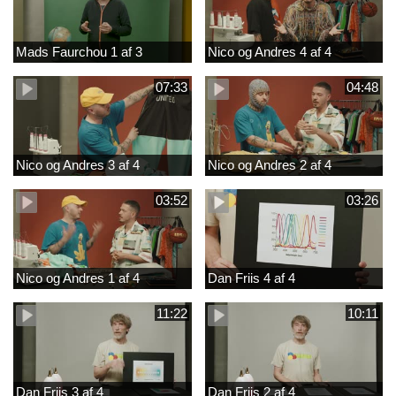
Mads Faurchou 1 af 3
Nico og Andres 4 af 4
07:33
04:48
Nico og Andres 3 af 4
Nico og Andres 2 af 4
03:52
03:26
Nico og Andres 1 af 4
Dan Friis 4 af 4
11:22
10:11
Dan Friis 3 af 4
Dan Friis 2 af 4