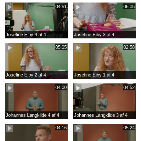
04:51
06:05
Josefine Eiby 4 af 4
Josefine Eiby 3 af 4
05:05
02:58
Josefine Eiby 2 af 4
Josefine Eiby 1 af 4
04:00
04:52
Johannes Langkilde 4 af 4
Johannes Langkilde 3 af 4
04:16
05:24