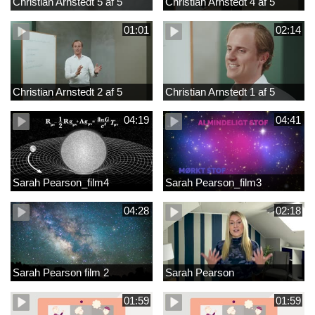
Christian Arnstedt 5 af 5
Christian Arnstedt 4 af 5
01:01
02:14
Christian Arnstedt 2 af 5
Christian Arnstedt 1 af 5
04:19
04:41
Sarah Pearson_film4
Sarah Pearson_film3
04:28
02:18
Sarah Pearson film 2
Sarah Pearson
01:59
01:59