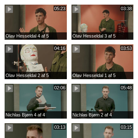
05:23
03:38
Olav Hesseldal 4 af 5
Olav Hesseldal 3 af 5
04:16
03:53
Olav Hesseldal 2 af 5
Olav Hesseldal 1 af 5
02:06
05:48
Nichlas Bjørn 4 af 4
Nichlas Bjørn 2 af 4
03:13
03:15