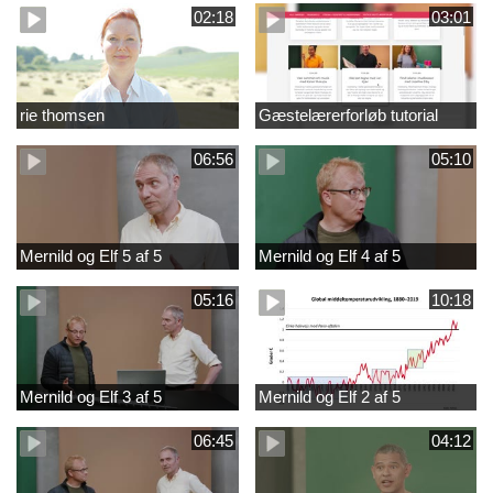
02:18
03:01
rie thomsen
Gæstelærerforløb tutorial
06:56
05:10
Mernild og Elf 5 af 5
Mernild og Elf 4 af 5
05:16
10:18
Mernild og Elf 3 af 5
Mernild og Elf 2 af 5
06:45
04:12