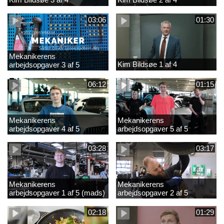
03:06
01:30
Mekanikerens
Kim Bildsøe 1 af 4
arbejdsopgaver 3 af 5
(lærepladssøgning)
06:12
01:15
Mekanikerens
Mekanikerens
arbejdsopgaver 4 af 5
arbejdsopgaver 5 af 5
(Frederik Vesti)
(Frederik Vesti)
03:28
03:17
Mekanikerens
Mekanikerens
arbejdsopgaver 1 af 5 (mads)
arbejdsopgaver 2 af 5
(magnus)
02:18
01:29