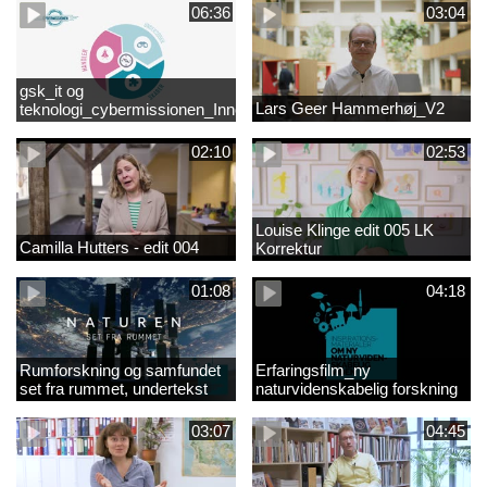
06:36
03:04
gsk_it og
Lars Geer Hammerhøj_V2
teknologi_cybermissionen_Innovationscirklen
02:10
02:53
Louise Klinge edit 005 LK
Camilla Hutters - edit 004
Korrektur
01:08
04:18
Rumforskning og samfundet
Erfaringsfilm_ny
set fra rummet, undertekst
naturvidenskabelig forskning
03:07
04:45