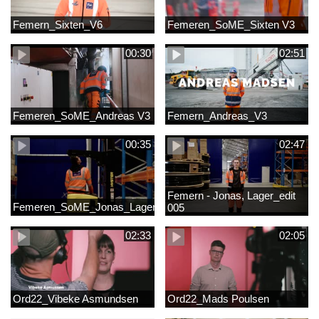
Femern_Sixten_V6
Femeren_SoME_Sixten V3
00:30
02:51
Femeren_SoME_Andreas V3
Femern_Andreas_V3
00:35
02:47
Femern - Jonas, Lager_edit
Femeren_SoME_Jonas_Lager
005
02:33
02:05
Ord22_Vibeke Asmundsen
Ord22_Mads Poulsen