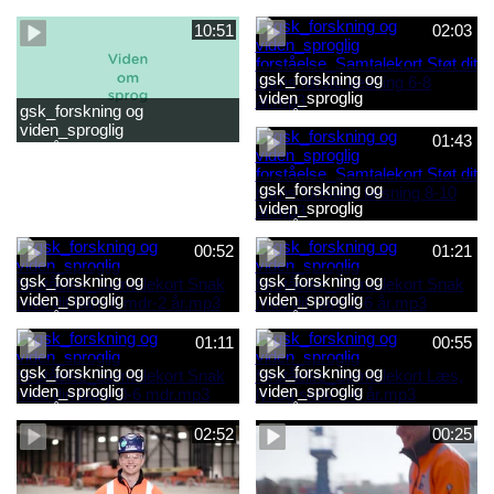
forståelse_Snak med dit barn
forståelse_Snak med din
2-6 år.mp4
baby 0-6 mdr.mp4
10:51
02:03
gsk_forskning og
viden_sproglig
gsk_forskning og
forståelse_Samtalekort Støt
viden_sproglig
dit barns første læsning 6-8
01:43
forståelse_Barnets sproglige
år.mp3
udvikling 0-10 år_samlet
film.mp4
gsk_forskning og
viden_sproglig
forståelse_Samtalekort Støt
dit barns fortsatte læsning 8-
00:52
01:21
10 år.mp3
gsk_forskning og
gsk_forskning og
viden_sproglig
viden_sproglig
forståelse_Samtalekort Snak
forståelse_Samtalekort Snak
med dit barn 6 mdr-2 år.mp3
med dit barn 2-6 år.mp3
01:11
00:55
gsk_forskning og
gsk_forskning og
viden_sproglig
viden_sproglig
forståelse_Samtalekort Snak
forståelse_Samtalekort Læs,
med din baby 0-6 mdr.mp3
lyt og skriv 3-6 år.mp3
02:52
00:25