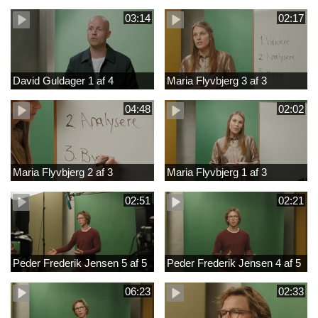
03:14
02:17
David Guldager 1 af 4
Maria Flyvbjerg 3 af 3
04:48
02:02
Maria Flyvbjerg 2 af 3
Maria Flyvbjerg 1 af 3
02:51
02:21
Peder Frederik Jensen 5 af 5
Peder Frederik Jensen 4 af 5
06:23
02:33