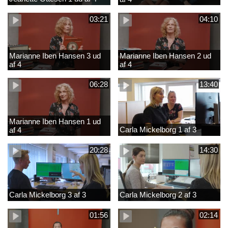
03:21
04:10
Marianne Iben Hansen 3 ud
Marianne Iben Hansen 2 ud
af 4
af 4
06:28
13:40
Marianne Iben Hansen 1 ud
Carla Mickelborg 1 af 3
af 4
20:28
14:30
Carla Mickelborg 3 af 3
Carla Mickelborg 2 af 3
01:56
02:14